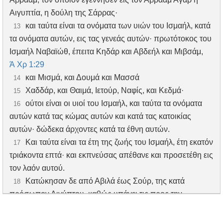
Αιγυπτία, η δούλη της Σάρρας·
και ταύτα είναι τα ονόματα των υιών του Ισμαήλ, κατά
13
τα ονόματα αυτών, εις τας γενεάς αυτών· πρωτότοκος του
Ισμαήλ Ναβαϊώθ, έπειτα Κηδάρ και Αβδεήλ και Μιβσάμ,
Ά Χρ 1:29
και Μισμά, και Δουμά και Μασσά
14
Χαδδάρ, και Θαιμά, Ιετούρ, Ναφίς, και Κεδμά·
15
ούτοι είναι οι υιοί του Ισμαήλ, και ταύτα τα ονόματα
16
αυτών κατά τας κώμας αυτών και κατά τας κατοικίας
αυτών· δώδεκα άρχοντες κατά τα έθνη αυτών.
Και ταύτα είναι τα έτη της ζωής του Ισμαήλ, έτη εκατόν
17
τριάκοντα επτά· και εκπνεύσας απέθανε και προσετέθη εις
τον λαόν αυτού.
Κατώκησαν δε από Αβιλά έως Σούρ, της κατά
18
πρόσωπον Αιγύπτου, καθώς υπάγει τις προς την
Ασσυρίαν· ο Ισμαήλ κατώκησεν έμπροσθεν πάντων των
αδελφών αυτού.