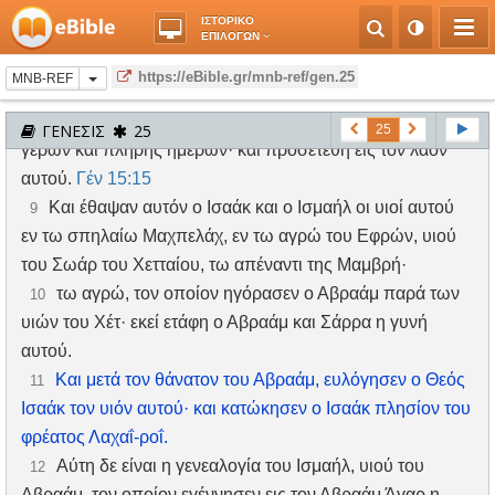
μακράν από του υιού αυτού Ισαάκ προς ανατολάς, εις την
ΙΣΤΟΡΙΚΟ
γην της Ανατολής.
ΕΠΙΛΟΓΩΝ
Και ταύτα είναι τα έτη των ημερών της ζωής του
7
https://eBible.gr/mnb-ref/gen.25
MNB-REF
Αβραάμ, όσα έζησεν, έτη εκατόν εβδομήκοντα πέντε.
Και εκπνεύσας απέθανεν ο Αβραάμ εν γήρατι καλώ,
8
ΓΕΝΕΣΙΣ
25
25
γέρων και πλήρης ημερών· και προσετέθη εις τον λαόν
αυτού.
Γέν 15:15
Και έθαψαν αυτόν ο Ισαάκ και ο Ισμαήλ οι υιοί αυτού
9
εν τω σπηλαίω Μαχπελάχ, εν τω αγρώ του Εφρών, υιού
του Σωάρ του Χετταίου, τω απέναντι της Μαμβρή·
τω αγρώ, τον οποίον ηγόρασεν ο Αβραάμ παρά των
10
υιών του Χέτ· εκεί ετάφη ο Αβραάμ και Σάρρα η γυνή
αυτού.
Και μετά τον θάνατον του Αβραάμ, ευλόγησεν ο Θεός
11
Ισαάκ τον υιόν αυτού· και κατώκησεν ο Ισαάκ πλησίον του
φρέατος Λαχαΐ-ροΐ.
Αύτη δε είναι η γενεαλογία του Ισμαήλ, υιού του
12
Αβραάμ, τον οποίον εγέννησεν εις τον Αβραάμ Άγαρ η