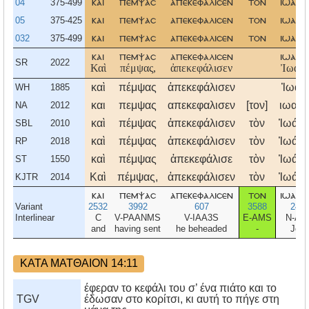
04
375-499
και
πεμψασ
απεκεφαλισεν
τον
ιωανν
05
375-425
και
πεμψασ
απεκεφαλισεν
τον
ιωανν
032
375-499
και
πεμψασ
απεκεφαλισεν
τον
ιωανν
και
πεμψασ
απεκεφαλισεν
ιωανν
SR
2022
Καὶ
πέμψας,
ἀπεκεφάλισεν
Ἰωάνν
καὶ
πέμψας
ἀπεκεφάλισεν
Ἰωάν
WH
1885
και
πεμψας
απεκεφαλισεν
[τον]
ιωανν
NA
2012
καὶ
πέμψας
ἀπεκεφάλισεν
τὸν
Ἰωάνν
SBL
2010
καὶ
πέμψας
ἀπεκεφάλισεν
τὸν
Ἰωάνν
RP
2018
καὶ
πέμψας
ἀπεκεφάλισε
τὸν
Ἰωάνν
ST
1550
Καὶ
πέμψας,
ἀπεκεφάλισεν
τὸν
Ἰωάνν
KJTR
2014
και
πεμψασ
απεκεφαλισεν
τον
ιωανν
Variant
2532
3992
607
3588
249
Interlinear
C
V-PAANMS
V-IAA3S
E-AMS
N-AM
and
having sent
he beheaded
-
Joh
ΚΑΤΑ ΜΑΤΘΑΙΟΝ 14:11
έφεραν το κεφάλι του σ’ ένα πιάτο και το
TGV
έδωσαν στο κορίτσι, κι αυτή το πήγε στη