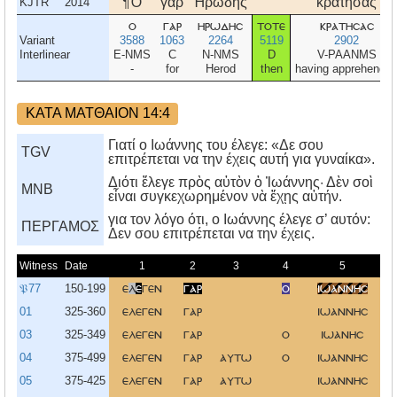
¶Ὁ
γὰρ
Ἡρώδης
κρατήσας
KJTR
2014
ο
γαρ
ηρωδησ
τοτε
κρατησασ
Variant
3588
1063
2264
5119
2902
Interlinear
E-NMS
C
N-NMS
D
V-PAANMS
-
for
Herod
then
having apprehende
ΚΑΤΑ ΜΑΤΘΑΙΟΝ 14:4
Γιατί ο Ιωάννης του έλεγε: «Δε σου
TGV
επιτρέπεται να την έχεις αυτή για γυναίκα».
Διότι ἔλεγε πρὸς αὐτὸν ὁ Ἰωάννης· Δὲν σοὶ
MNB
εἶναι συγκεχωρημένον νὰ ἔχῃς αὐτήν.
για τον λόγο ότι, ο Iωάννης έλεγε σ’ αυτόν:
ΠΕΡΓΑΜΟΣ
Δεν σου επιτρέπεται να την έχεις.
Witness
Date
1
2
3
4
5
𝔓77
150-199
ε
λ
ε
γεν
γαρ
ο
ιωαννησ
α
01
325-360
ελεγεν
γαρ
ιωαννησ
03
325-349
ελεγεν
γαρ
ο
ιωανησ
α
04
375-499
ελεγεν
γαρ
αυτω
ο
ιωαννησ
05
375-425
ελεγεν
γαρ
αυτω
ιωαννησ