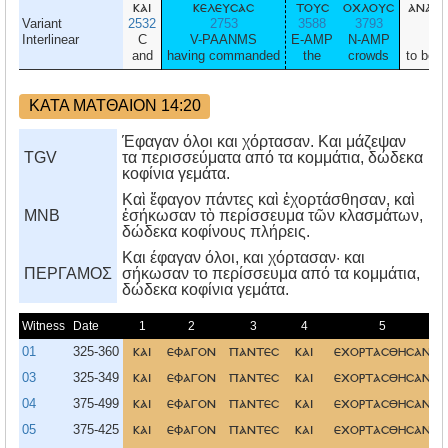
και
κελευσασ
τουσ
οχλουσ
ανακλ
Variant
2532
2753
3588
3793
3
Interlinear
C
V-PAANMS
E-AMP
N-AMP
V-
and
having commanded
the
crowds
to be s
ΚΑΤΑ ΜΑΤΘΑΙΟΝ 14:20
Έφαγαν όλοι και χόρτασαν. Και μάζεψαν
TGV
τα περισσεύματα από τα κομμάτια, δώδεκα
κοφίνια γεμάτα.
Καὶ ἔφαγον πάντες καὶ ἐχορτάσθησαν, καὶ
MNB
ἐσήκωσαν τὸ περίσσευμα τῶν κλασμάτων,
δώδεκα κοφίνους πλήρεις.
Kαι έφαγαν όλοι, και χόρτασαν· και
ΠΕΡΓΑΜΟΣ
σήκωσαν το περίσσευμα από τα κομμάτια,
δώδεκα κοφίνια γεμάτα.
Witness
Date
1
2
3
4
5
01
325-360
και
εφαγον
παντεσ
και
εχορτασθησαν
03
325-349
και
εφαγον
παντεσ
και
εχορτασθησαν
04
375-499
και
εφαγον
παντεσ
και
εχορτασθησαν
05
375-425
και
εφαγον
παντεσ
και
εχορτασθησαν