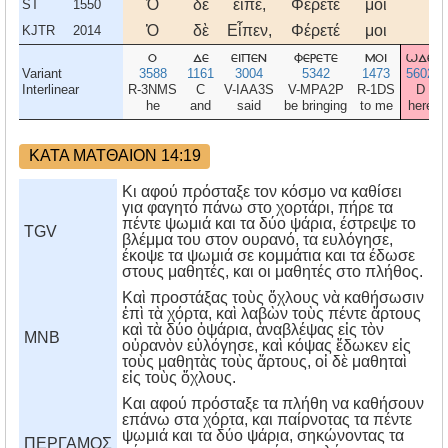
Ὁ
δὲ
εἶπε,
Φέρετέ
μοι
ST
1550
Ὁ
δὲ
Εἶπεν,
Φέρετέ
μοι
KJTR
2014
ο
δε
ειπεν
φερετε
μοι
ωδε
Variant
3588
1161
3004
5342
1473
5602
Interlinear
R-3NMS
C
V-IAA3S
V-MPA2P
R-1DS
D
he
and
said
be bringing
to me
here
ΚΑΤΑ ΜΑΤΘΑΙΟΝ 14:19
Κι αφού πρόσταξε τον κόσμο να καθίσει
για φαγητό πάνω στο χορτάρι, πήρε τα
πέντε ψωμιά και τα δύο ψάρια, έστρεψε το
TGV
βλέμμα του στον ουρανό, τα ευλόγησε,
έκοψε τα ψωμιά σε κομμάτια και τα έδωσε
στους μαθητές, και οι μαθητές στο πλήθος.
Καὶ προστάξας τοὺς ὄχλους νὰ καθήσωσιν
ἐπὶ τὰ χόρτα, καὶ λαβὼν τοὺς πέντε ἄρτους
καὶ τὰ δύο ὀψάρια, ἀναβλέψας εἰς τὸν
MNB
οὐρανὸν εὐλόγησε, καὶ κόψας ἔδωκεν εἰς
τοὺς μαθητὰς τοὺς ἄρτους, οἱ δὲ μαθηταὶ
εἰς τοὺς ὄχλους.
Kαι αφού πρόσταξε τα πλήθη να καθήσουν
επάνω στα χόρτα, και παίρνοτας τα πέντε
ψωμιά και τα δύο ψάρια, σηκώνοντας τα
ΠΕΡΓΑΜΟΣ