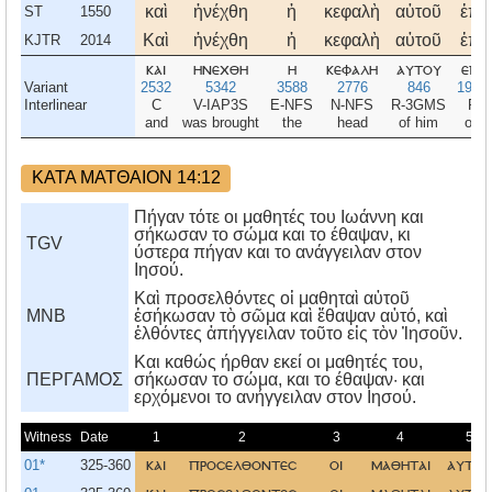
καὶ
ἠνέχθη
ἡ
κεφαλὴ
αὐτοῦ
ἐπὶ
ST
1550
Καὶ
ἠνέχθη
ἡ
κεφαλὴ
αὐτοῦ
ἐπὶ
KJTR
2014
και
ηνεχθη
η
κεφαλη
αυτου
επι
Variant
2532
5342
3588
2776
846
1909
Interlinear
C
V-IAP3S
E-NFS
N-NFS
R-3GMS
P
and
was brought
the
head
of him
on
ΚΑΤΑ ΜΑΤΘΑΙΟΝ 14:12
Πήγαν τότε οι μαθητές του Ιωάννη και
σήκωσαν το σώμα και το έθαψαν, κι
TGV
ύστερα πήγαν και το ανάγγειλαν στον
Ιησού.
Καὶ προσελθόντες οἱ μαθηταὶ αὐτοῦ
MNB
ἐσήκωσαν τὸ σῶμα καὶ ἔθαψαν αὐτό, καὶ
ἐλθόντες ἀπήγγειλαν τοῦτο εἰς τὸν Ἰησοῦν.
Kαι καθώς ήρθαν εκεί οι μαθητές του,
ΠΕΡΓΑΜΟΣ
σήκωσαν το σώμα, και το έθαψαν· και
ερχόμενοι το ανήγγειλαν στον Iησού.
Witness
Date
1
2
3
4
5
01*
325-360
και
προσελθοντεσ
οι
μαθηται
αυτου