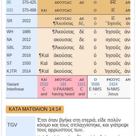
05
375-425
ακουσασ
δε
ο
ιησ
ανεχ
032
375-499
και
ακουσασ
ο
ισ
ανεχ
ακουσασ
δε
ο
ισ
ανεχ
SR
2022
¶Ἀκούσας
δὲ,
ὁ
˚Ἰησοῦς
ἀνεχ
¶Ἀκούσας
δὲ
ὁ
Ἰησοῦς
ἀνεχ
WH
1885
ακουσας
δε
ο
ιησους
ανεχ
NA
2012
¶Ἀκούσας
δὲ
ὁ
Ἰησοῦς
ἀνεχ
SBL
2010
¶Καὶ
ἀκούσας
ὁ
Ἰησοῦς
ἀνεχ
RP
2018
Καὶ
ἀκούσας
ὁ
Ἰησοῦς
ἀνεχ
ST
1550
¶Καὶ
ἀκούσας
ὁ
Ἰησοῦς,
ἀνεχ
KJTR
2014
και
ακουσασ
δε
ο
ιησουσ
ανεχ
Variant
2532
191
1161
3588
2424
Interlinear
C
V-PAANMS
C
E-NMS
N-NMS
V-
and
having heard
and
-
Jesus
wit
ΚΑΤΑ ΜΑΤΘΑΙΟΝ 14:14
Έτσι όταν βγήκε στη στεριά, είδε πολύν
TGV
κόσμο και τους σπλαχνίστηκε, και γιάτρεψε
τους αρρώστους των.