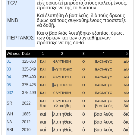
TGV
είχε ορκιστεί μπροστά στους καλεσμένους,
πρόσταξε να της το δώσουν.
Καὶ ἐλυπήθη ὁ βασιλεύς, διὰ τοὺς ὅρκους
MNB
ὅμως καὶ τοὺς συγκαθημένους προσέταξε
νὰ δοθῇ,
Kαι ο βασιλιάς λυπήθηκε· εξαιτίας, όμως,
ΠΕΡΓΑΜΟΣ
των όρκων και των συγκαθήμενων
πρόσταξε να της δοθεί.
Witness
Date
1
2
3
4
5
01
325-360
και
ελυπηθη
ο
βασιλευσ
δια
03
325-349
και
λυπηθεισ
ο
βασιλευσ
δια
04
375-499
και
ελυπηθη
ο
βασιλευσ
δια
05
375-425
και
λυπηθεισ
ο
βασιλευσ
δια
032
375-499
και
ελυπηθη
ο
βασιλευσ
δια
και
ελυπηθη
ο
βασιλευσ
δια
SR
2022
Καὶ
ἐλυπήθη
ὁ
βασιλεὺς
διὰ
καὶ
λυπηθεὶς
ὁ
βασιλεὺς
διὰ
WH
1885
και
λυπηθεις
ο
βασιλευς
δια
NA
2012
καὶ
λυπηθεὶς
ὁ
βασιλεὺς
διὰ
SBL
2010