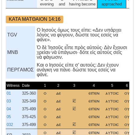
evening
and
having become
approached
to
ΚΑΤΑ ΜΑΤΘΑΙΟΝ 14:16
Ο Ιησούς όμως τους είπε: «Δεν υπάρχει
TGV
λόγος να φύγουν, δώστε τους εσείς να
φάνε».
Ὁ δὲ Ἰησοῦς εἶπε πρὸς αὐτούς· Δὲν ἔχουσι
MNB
χρείαν νὰ ὑπάγωσι· δότε εἰς αὐτοὺς σεῖς
νὰ φάγωσιν.
Kαι ο Iησούς είπε σ’ αυτούς: Δεν έχουν
ΠΕΡΓΑΜΟΣ
ανάγκη να πάνε· δώστε τους εσείς να
φάνε.
Witness
Date
1
2
3
4
5
6
01
325-360
ο
δε
ειπεν
αυτοισ
ου
03
325-349
ο
δε
ισ
ειπεν
αυτοισ
ου
04
375-499
ο
δε
ισ
ειπεν
αυτοισ
ου
05
375-425
ο
δε
ειπεν
αυτοισ
ου
032
375-499
ο
δε
ισ
ειπεν
αυτοισ
ου
ο
δε
ισ
ειπεν
αυτοισ
ου