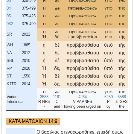
03
325-349
η
δε
προβιβασθεισα
υπο
τησ
μ
04
375-499
η
δε
προβειβασθεισα
υπο
τησ
05
375-425
η
δε
προβιβασθεισα
υπο
τησ
μ
032
375-499
η
δε
προβιβασθεισα
υπο
τησ
μ
η
δε
προβιβασθεισα
υπο
τησ
μ
SR
2022
Ἡ
δὲ
προβιβασθεῖσα
ὑπὸ
τῆς
μ
ἡ
δὲ
προβιβασθεῖσα
ὑπὸ
τῆς
μ
WH
1885
η
δε
προβιβασθεισα
υπο
της
μ
NA
2012
ἡ
δὲ
προβιβασθεῖσα
ὑπὸ
τῆς
μ
SBL
2010
Ἡ
δέ,
προβιβασθεῖσα
ὑπὸ
τῆς
μ
RP
2018
Ἡ
δὲ
προβιβασθεῖσα
ὑπὸ
τῆς
μ
ST
1550
Ἡ
δέ,
προβιβασθεῖσα
ὑπὸ
τῆς
μ
KJTR
2014
η
δε
προβιβασθεισα
υπο
τησ
μ
Variant
3588
1161
4264
5259
3588
Interlinear
R-NFS
C
V-PAPNFS
P
E-GFS
-
and
having been urged on
by
the
ΚΑΤΑ ΜΑΤΘΑΙΟΝ 14:9
Ο βασιλιάς στενοχωρήθηκε, επειδή όμως