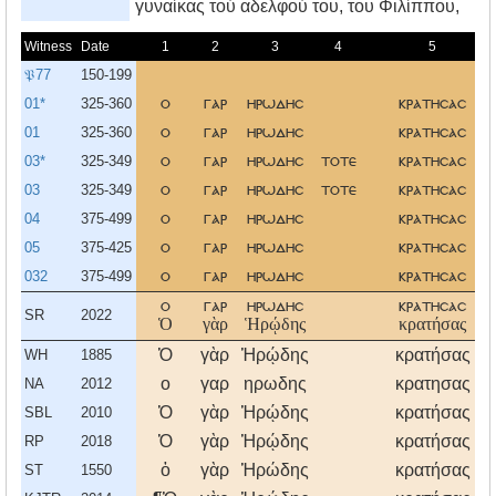
γυναίκας τού αδελφού του, του Φιλίππου,
Witness
Date
1
2
3
4
5
𝔓77
150-199
01*
325-360
ο
γαρ
ηρωδησ
κρατησασ
01
325-360
ο
γαρ
ηρωδησ
κρατησασ
03*
325-349
ο
γαρ
ηρωδησ
τοτε
κρατησασ
03
325-349
ο
γαρ
ηρωδησ
τοτε
κρατησασ
04
375-499
ο
γαρ
ηρωδησ
κρατησασ
05
375-425
ο
γαρ
ηρωδησ
κρατησασ
032
375-499
ο
γαρ
ηρωδησ
κρατησασ
ο
γαρ
ηρωδησ
κρατησασ
SR
2022
Ὁ
γὰρ
Ἡρῴδης
κρατήσας
Ὁ
γὰρ
Ἡρῴδης
κρατήσας
WH
1885
ο
γαρ
ηρωδης
κρατησας
NA
2012
Ὁ
γὰρ
Ἡρῴδης
κρατήσας
SBL
2010
Ὁ
γὰρ
Ἡρῴδης
κρατήσας
RP
2018
ὁ
γὰρ
Ἡρώδης
κρατήσας
ST
1550