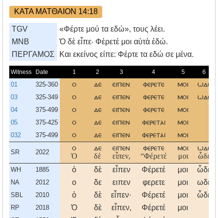
ΚΑΤΑ ΜΑΤΘΑΙΟΝ 14:18
TGV
«Φέρτε μού τα εδώ», τους λέει.
MNB
Ὁ δὲ εἶπε· Φέρετέ μοι αὐτὰ ἐδώ.
ΠΕΡΓΑΜΟΣ
Kαι εκείνος είπε: Φέρτε τα εδώ σε μένα.
Witness
Date
1
2
3
4
5
6
01
325-360
ο
δε
ειπεν
φερετε
μοι
ωδε
03
325-349
ο
δε
ειπεν
φερετε
μοι
ωδε
04
375-499
ο
δε
ειπεν
φερετε
μοι
05
375-425
ο
δε
ειπεν
φερεται
μοι
032
375-499
ο
δε
ειπεν
φερεται
μοι
ο
δε
ειπεν
φερετε
μοι
ωδε
SR
2022
Ὁ
δὲ
εἶπεν,
“Φέρετέ
μοι
ὧδε
ὁ
δὲ
εἶπεν
Φέρετέ
μοι
ὧδε
WH
1885
ο
δε
ειπεν
φερετε
μοι
ωδε
NA
2012
ὁ
δὲ
εἶπεν·
Φέρετέ
μοι
ὧδε
SBL
2010
Ὁ
δὲ
εἶπεν,
Φέρετέ
μοι
RP
2018