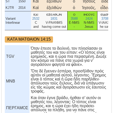
Καὶ
ἐξελθὼν
ὁ
Ἰησοῦς
εἶδε
ST
1550
Καὶ
ἐξελθὼν
ὁ
Ἰησοῦς,
εἶδεν
KJTR
2014
και
εξελθων
ο
ιησουσ
ειδεν
Variant
2532
1831
3588
2424
3708
Interlinear
C
V-PAANMS
E-NMS
N-NMS
V-IAA3S
and
having come out
-
Jesus
he saw
ΚΑΤΑ ΜΑΤΘΑΙΟΝ 14:15
Όταν έπεσε το δειλινό, τον πλησίασαν οι
μαθητές του και του είπαν: «Ο τόπος είναι
TGV
ερημικός, και η ώρα πια περασμένη. Διώξε
τον κόσμο να πάνε στα χωριά για ν’
αγοράσουν φαγητά να φάνε».
Ὅτε δὲ ἔγεινεν ἑσπέρα, προσῆλθον πρὸς
αὐτὸν οἱ μαθηταὶ αὐτοῦ, λέγοντες· Ἔρημος
εἶναι ὁ τόπος καὶ ἡ ὥρα ἤδη παρῆλθεν·
MNB
ἀπόλυσον τοὺς ὄχλους, διὰ νὰ ὑπάγωσιν
εἰς τὰς κώμας καὶ ἀγοράσωσιν εἰς ἑαυτοὺς
τροφάς.
Kαι όταν έγινε βράδυ, ήρθαν σ’ αυτόν οι
μαθητές του, λέγοντας: O τόπος είναι
έρημος, και η ώρα έχει ήδη περάσει·
ΠΕΡΓΑΜΟΣ
απόλυσε τα πλήθη, για να πάνε στις