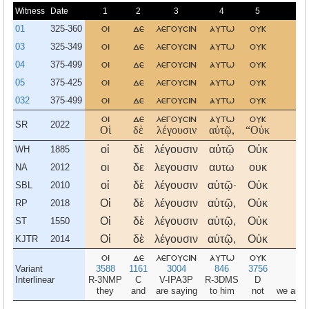
Witness
Date
1
2
3
4
5
01
325-360
οι
δε
λεγουσιν
αυτω
ουκ
03
325-349
οι
δε
λεγουσιν
αυτω
ουκ
04
375-499
οι
δε
λεγουσιν
αυτω
ουκ
05
375-425
οι
δε
λεγουσιν
αυτω
ουκ
032
375-499
οι
δε
λεγουσιν
αυτω
ουκ
οι
δε
λεγουσιν
αυτω
ουκ
SR
2022
Οἱ
δὲ
λέγουσιν
αὐτῷ,
“Οὐκ
οἱ
δὲ
λέγουσιν
αὐτῷ
Οὐκ
WH
1885
οι
δε
λεγουσιν
αυτω
ουκ
NA
2012
οἱ
δὲ
λέγουσιν
αὐτῷ·
Οὐκ
SBL
2010
Οἱ
δὲ
λέγουσιν
αὐτῷ,
Οὐκ
RP
2018
Οἱ
δὲ
λέγουσιν
αὐτῷ,
Οὐκ
ST
1550
Οἱ
δὲ
λέγουσιν
αὐτῷ,
Οὐκ
KJTR
2014
οι
δε
λεγουσιν
αυτω
ουκ
Variant
3588
1161
3004
846
3756
Interlinear
R-3NMP
C
V-IPA3P
R-3DMS
D
they
and
are saying
to him
not
we are 