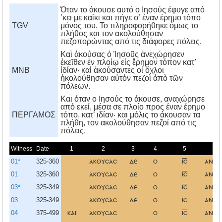
Όταν το άκουσε αυτό ο Ιησούς έφυγε από
’κει με καΐκι και πήγε σ’ έναν έρημο τόπο
TGV
μόνος του. Το πληροφορήθηκε όμως το
πλήθος και τον ακολούθησαν
πεζοπορώντας από τις διάφορες πόλεις.
Καὶ ἀκούσας ὁ Ἰησοῦς ἀνεχώρησεν
ἐκεῖθεν ἐν πλοίῳ εἰς ἔρημον τόπον κατ᾿
MNB
ἰδίαν· καὶ ἀκούσαντες οἱ ὄχλοι
ἠκολούθησαν αὐτὸν πεζοὶ ἀπὸ τῶν
πόλεων.
Kαι όταν ο Iησούς το άκουσε, αναχώρησε
από εκεί, μέσα σε πλοίο προς έναν έρημο
ΠΕΡΓΑΜΟΣ
τόπο, κατ’ ιδίαν· και μόλις το άκουσαν τα
πλήθη, τον ακολούθησαν πεζοί από τις
πόλεις.
Witness
Date
1
2
3
4
5
01*
325-360
ακουσασ
δε
ο
ισ
ανεχ
01
325-360
ακουσασ
δε
ο
ισ
ανεχ
03*
325-349
ακουσασ
δε
ο
ισ
ανεχ
03
325-349
ακουσασ
δε
ο
ισ
ανεχ
04
375-499
και
ακουσασ
ο
ισ
ανεχ