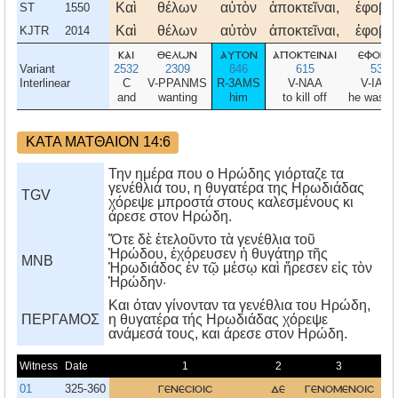
Καὶ
θέλων
αὐτὸν
ἀποκτεῖναι,
ἐφοβή
ST
1550
Καὶ
θέλων
αὐτὸν
ἀποκτεῖναι,
ἐφοβή
KJTR
2014
και
θελων
αυτον
αποκτειναι
εφοβη
Variant
2532
2309
846
615
5399
Interlinear
C
V-PPANMS
R-3AMS
V-NAA
V-IAP
and
wanting
him
to kill off
he was af
ΚΑΤΑ ΜΑΤΘΑΙΟΝ 14:6
Την ημέρα που ο Ηρώδης γιόρταζε τα
γενέθλιά του, η θυγατέρα της Ηρωδιάδας
TGV
χόρεψε μπροστά στους καλεσμένους κι
άρεσε στον Ηρώδη.
Ὅτε δὲ ἐτελοῦντο τὰ γενέθλια τοῦ
Ἡρώδου, ἐχόρευσεν ἡ θυγάτηρ τῆς
MNB
Ἡρωδιάδος ἐν τῷ μέσῳ καὶ ἤρεσεν εἰς τὸν
Ἡρώδην·
Kαι όταν γίνονταν τα γενέθλια του Hρώδη,
ΠΕΡΓΑΜΟΣ
η θυγατέρα τής Hρωδιάδας χόρεψε
ανάμεσά τους, και άρεσε στον Hρώδη.
Witness
Date
1
2
3
01
325-360
γενεσιοισ
δε
γενομενοισ