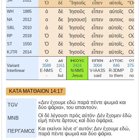
SR
2022
Ὁ
δὲ
˚Ἰησοῦς
εἶπεν
αὐτοῖς,
“Οὐ
ὁ
δὲ
Ἰησοῦς
εἶπεν
αὐτοῖς
Οὐ
WH
1885
ο
δε
[ιησουσ]
ειπεν
αυτοις
ου
NA
2012
ὁ
δὲ
Ἰησοῦς
εἶπεν
αὐτοῖς·
Οὐ
SBL
2010
Ὁ
δὲ
Ἰησοῦς
εἶπεν
αὐτοῖς,
Οὐ
RP
2018
Ὁ
δὲ
Ἰησοῦς
εἶπεν
αὐτοῖς,
Οὐ
ST
1550
Ὁ
δὲ
Ἰησοῦς
εἶπεν
αὐτοῖς,
Οὐ
KJTR
2014
ο
δε
ιησουσ
ειπεν
αυτοισ
ου
Variant
3588
1161
2424
3004
846
3756
Interlinear
E-NMS
C
N-NMS
V-IAA3S
R-3DMP
D
-
but
Jesus
said
to them
no
ΚΑΤΑ ΜΑΤΘΑΙΟΝ 14:17
«Δεν έχουμε εδώ παρά πέντε ψωμιά και
TGV
δύο ψάρια», του απαντούν.
Οἱ δὲ λέγουσι πρὸς αὐτόν· Δὲν ἔχομεν ἐδὼ
MNB
εἰμή πέντε ἄρτους καὶ δύο ὀψάρια.
Kαι εκείνοι λένε σ’ αυτόν: Δεν έχουμε εδώ,
ΠΕΡΓΑΜΟΣ
παρά πέντε ψωμιά και δύο ψάρια.