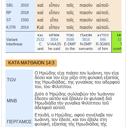
καὶ
εἶπεν
τοῖς
παισὶν
αὐτοῦ·
SBL
2010
καὶ
εἶπεν
τοῖς
παισὶν
αὐτοῦ,
RP
2018
καὶ
εἶπε
τοῖς
παισὶν
αὑτοῦ,
ST
1550
Καὶ
εἶπεν
τοῖς
παισὶν
αὐτοῦ,
KJTR
2014
και
ειπεν
τοισ
παισιν
αυτου
μητι
Variant
2532
3004
3588
3816
846
3385
Interlinear
C
V-IAA3S
E-DMP
N-DMP
R-3GMS
T
and
he said
to the
servants
of him
surely n
ΚΑΤΑ ΜΑΤΘΑΙΟΝ 14:3
Ο Ηρώδης είχε πιάσει τον Ιωάννη, τον είχε
δέσει και τον είχε ρίξει στη φυλακή εξαιτίας
TGV
της Ηρωδιάδας, της γυναίκας του αδερφού
του, του Φίλιππου.
Διότι ὁ Ἡρώδης συλλαβὼν τὸν Ἰωάννην
ἔδεσεν αὐτὸν καὶ ἔβαλεν ἐν φυλακῇ διὰ
MNB
Ἡρωδιάδα τὴν γυναῖκα Φιλίππου τοῦ
ἀδελφοῦ αὑτοῦ.
Eπειδή, ο Hρώδης, αφού συνέλαβε τον
Iωάννη, τον έδεσε, και τον έβαλε στη
ΠΕΡΓΑΜΟΣ
φυλακή, εξαιτίας τής Hρωδιάδας τής