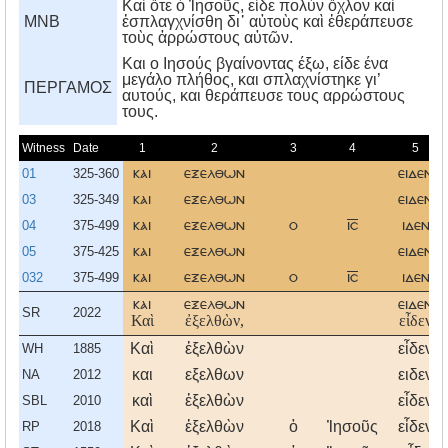
Καὶ ὅτε ὁ Ἰησοῦς, εἶδε πολὺν ὄχλον καὶ
MNB
ἐσπλαγχνίσθη δι᾿ αὐτοὺς καὶ ἐθεράπευσε
τοὺς ἀρρώστους αὐτῶν.
Kαι ο Iησούς βγαίνοντας έξω, είδε ένα
μεγάλο πλήθος, και σπλαχνίστηκε γι’
ΠΕΡΓΑΜΟΣ
αυτούς, και θεράπευσε τους αρρώστους
τους.
Witness
Date
1
2
3
4
5
01
325-360
και
εξελθων
ειδεν
03
325-349
και
εξελθων
ειδεν
04
375-499
και
εξελθων
ο
ισ
ιδεν
05
375-425
και
εξελθων
ειδεν
032
375-499
και
εξελθων
ο
ισ
ιδεν
και
εξελθων
ειδεν
SR
2022
Καὶ
ἐξελθὼν,
εἶδεν
Καὶ
ἐξελθὼν
εἶδεν
WH
1885
και
εξελθων
ειδεν
NA
2012
καὶ
ἐξελθὼν
εἶδεν
SBL
2010
Καὶ
ἐξελθὼν
ὁ
Ἰησοῦς
εἶδεν
RP
2018