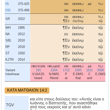
05
375-425
εν
εκεινω
δε
τω
032
375-499
εν
εκεινω
τω
εν
εκεινω
τω
SR
2022
¶Ἐν
ἐκείνῳ
τῷ
¶Ἐν
ἐκείνῳ
τῷ
WH
1885
εν
εκεινω
τω
NA
2012
¶Ἐν
ἐκείνῳ
τῷ
SBL
2010
¶Ἐν
ἐκείνῳ
τῷ
RP
2018
¶Ἐν
ἐκείνῳ
τῷ
ST
1550
¶Ἐν
ἐκείνῳ
τῷ
KJTR
2014
ηκουσεν
ηρωδησ
εν
εκεινω
δε
τω
Variant
191
2264
1722
1565
1161
3588
Interlinear
V-IAA3S
N-NMS
P
E-DMS
C
E-DMS
heard
Herod
at
that
and
-
ΚΑΤΑ ΜΑΤΘΑΙΟΝ 14:2
και είπε στους δούλους του: «Αυτός είναι ο
Ιωάννης ο Βαπτιστής, που αναστήθηκε
TGV
από τους νεκρούς και γι’ αυτό κάνει