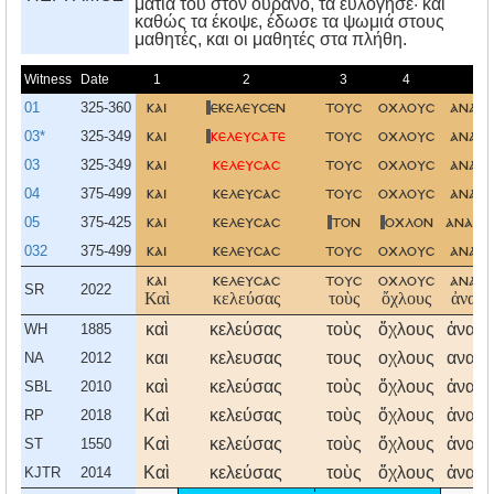
μάτια του στον ουρανό, τα ευλόγησε· και
καθώς τα έκοψε, έδωσε τα ψωμιά στους
μαθητές, και οι μαθητές στα πλήθη.
Witness
Date
1
2
3
4
01
325-360
και
εκελευσεν
τουσ
οχλουσ
ανακλ
03*
325-349
και
κελευσατε
τουσ
οχλουσ
ανακλ
03
325-349
και
κελευσασ
τουσ
οχλουσ
ανακλ
04
375-499
και
κελευσασ
τουσ
οχλουσ
ανακλ
05
375-425
και
κελευσασ
τον
οχλον
ανακλε
032
375-499
και
κελευσασ
τουσ
οχλουσ
ανακλ
και
κελευσασ
τουσ
οχλουσ
ανακλ
SR
2022
Καὶ
κελεύσας
τοὺς
ὄχλους
ἀνακλ
καὶ
κελεύσας
τοὺς
ὄχλους
ἀνακλ
WH
1885
και
κελευσας
τους
οχλους
ανακλ
NA
2012
καὶ
κελεύσας
τοὺς
ὄχλους
ἀνακλ
SBL
2010
Καὶ
κελεύσας
τοὺς
ὄχλους
ἀνακλ
RP
2018
Καὶ
κελεύσας
τοὺς
ὄχλους
ἀνακλ
ST
1550
Καὶ
κελεύσας
τοὺς
ὄχλους
ἀνακλ
KJTR
2014