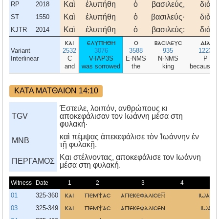
Καὶ
ἐλυπήθη
ὁ
βασιλεύς,
διὰ
RP
2018
Καὶ
ἐλυπήθη
ὁ
βασιλεύς·
διὰ
ST
1550
Καὶ
ἐλυπήθη
ὁ
βασιλεύς:
διὰ
KJTR
2014
και
ελυπηθη
ο
βασιλευσ
δια
Variant
2532
3076
3588
935
1223
Interlinear
C
V-IAP3S
E-NMS
N-NMS
P
and
was sorrowed
the
king
because o
ΚΑΤΑ ΜΑΤΘΑΙΟΝ 14:10
Έστειλε, λοιπόν, ανθρώπους κι
TGV
αποκεφάλισαν τον Ιωάννη μέσα στη
φυλακή·
καὶ πέμψας ἀπεκεφάλισε τὸν Ἰωάννην ἐν
MNB
τῇ φυλακῇ.
Kαι στέλνοντας, αποκεφάλισε τον Iωάννη
ΠΕΡΓΑΜΟΣ
μέσα στη φυλακή.
Witness
Date
1
2
3
4
5
01
325-360
και
πεμψασ
απεκεφαλισε
ιωανν
03
325-349
και
πεμψασ
απεκεφαλισεν
ιωαν