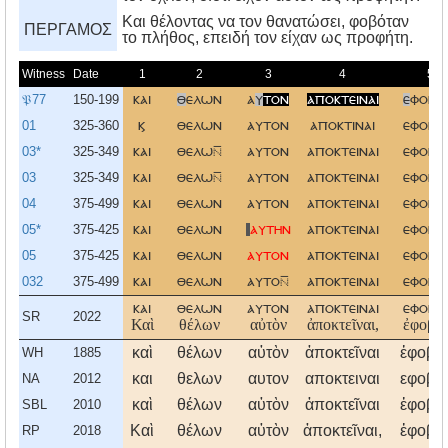
Kαι θέλοντας να τον θανατώσει, φοβόταν
ΠΕΡΓΑΜΟΣ
το πλήθος, επειδή τον είχαν ως προφήτη.
Witness
Date
1
2
3
4
5
𝔓77
150-199
και
θ
ελων
α
υ
τον
αποκτειναι
ε
φοβη
01
325-360
ϗ
θελων
αυτον
αποκτιναι
εφοβη
03*
325-349
και
θελω
αυτον
αποκτειναι
εφοβη
03
325-349
και
θελω
αυτον
αποκτειναι
εφοβη
04
375-499
και
θελων
αυτον
αποκτειναι
εφοβη
05*
375-425
και
θελων
αυτην
αποκτειναι
εφοβη
05
375-425
και
θελων
αυτον
αποκτειναι
εφοβη
032
375-499
και
θελων
αυτο
αποκτειναι
εφοβη
και
θελων
αυτον
αποκτειναι
εφοβη
SR
2022
Καὶ
θέλων
αὐτὸν
ἀποκτεῖναι,
ἐφοβή
καὶ
θέλων
αὐτὸν
ἀποκτεῖναι
ἐφοβή
WH
1885
και
θελων
αυτον
αποκτειναι
εφοβη
NA
2012
καὶ
θέλων
αὐτὸν
ἀποκτεῖναι
ἐφοβή
SBL
2010
Καὶ
θέλων
αὐτὸν
ἀποκτεῖναι,
ἐφοβή
RP
2018