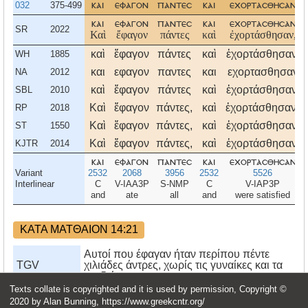
032
375-499
και
εφαγον
παντεσ
και
εχορτασθησαν
και
εφαγον
παντεσ
και
εχορτασθησαν
SR
2022
Καὶ
ἔφαγον
πάντες
καὶ
ἐχορτάσθησαν,
καὶ
ἔφαγον
πάντες
καὶ
ἐχορτάσθησαν,
WH
1885
και
εφαγον
παντες
και
εχορτασθησαν
NA
2012
καὶ
ἔφαγον
πάντες
καὶ
ἐχορτάσθησαν,
SBL
2010
Καὶ
ἔφαγον
πάντες,
καὶ
ἐχορτάσθησαν·
RP
2018
Καὶ
ἔφαγον
πάντες,
καὶ
ἐχορτάσθησαν,
ST
1550
Καὶ
ἔφαγον
πάντες,
καὶ
ἐχορτάσθησαν:
KJTR
2014
και
εφαγον
παντεσ
και
εχορτασθησαν
Variant
2532
2068
3956
2532
5526
Interlinear
C
V-IAA3P
S-NMP
C
V-IAP3P
and
ate
all
and
were satisfied
ΚΑΤΑ ΜΑΤΘΑΙΟΝ 14:21
Αυτοί που έφαγαν ήταν περίπου πέντε
TGV
χιλιάδες άντρες, χωρίς τις γυναίκες και τα
παιδιά.
Texts collate is copyrighted and it is used by permission, Copyright ©
οἱ δὲ τρώγοντες ἦσαν ἕως πεντακισχίλιοι
MNB
2020 by Alan Bunning, https://www.greekcntr.org/
ἄνδρες, ἐκτὸς γυναικῶν καὶ παιδίων.