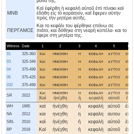
μάνα της.
Καὶ ἐφέρθη ἡ κεφαλή αὐτοῦ ἐπὶ πίνακι καὶ
MNB
ἐδόθη εἰς τὸ κοράσιον, καὶ ἔφερεν αὐτήν
πρὸς τὴν μητέρα αὑτῆς.
Kαι το κεφάλι του φέρθηκε επάνω σε
ΠΕΡΓΑΜΟΣ
πιάτο, και δόθηκε στη νεαρή κοπέλα· και το
έφερε στη μητέρα της.
Witness
Date
1
2
3
4
5
6
01
325-360
και
ηνεχθη
η
κεφαλη
αυτου
επι
03
325-349
και
ηνεχθη
η
κεφαλη
αυτου
επι
04
375-499
και
ηνεχθη
η
κεφαλη
αυτου
επι
05
375-425
και
ηνεχθη
η
κεφαλη
αυτου
επι
032
375-499
και
ηνεχθη
η
κεφαλη
αυτου
επι
και
ηνεχθη
η
κεφαλη
αυτου
επι
SR
2022
Καὶ
ἠνέχθη
ἡ
κεφαλὴ
αὐτοῦ
ἐπὶ
καὶ
ἠνέχθη
ἡ
κεφαλὴ
αὐτοῦ
ἐπὶ
WH
1885
και
ηνεχθη
η
κεφαλη
αυτου
επι
NA
2012
καὶ
ἠνέχθη
ἡ
κεφαλὴ
αὐτοῦ
ἐπὶ
SBL
2010
Καὶ
ἠνέχθη
ἡ
κεφαλὴ
αὐτοῦ
ἐπὶ
RP
2018