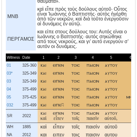
θαύματα».
καὶ εἶπε πρὸς τοὺς δούλους αὑτοῦ· Οὗτος
εἶναι Ἰωάννης ὁ Βαπτιστής· αὐτὸς ἠγέρθη
MNB
ἀπὸ τῶν νεκρῶν, καὶ διὰ τοῦτο ἐνεργοῦσιν
αἱ δυνάμεις ἐν αὐτῷ.
και είπε στους δούλους του: Aυτός είναι ο
Iωάννης ο Bαπτιστής· αυτός σηκώθηκε
ΠΕΡΓΑΜΟΣ
από τους νεκρούς, και γι’ αυτό ενεργούν σ’
αυτόν οι δυνάμεις.
Witness
Date
1
2
3
4
5
6
01
325-360
και
ειπεν
τοισ
παισιν
αυτου
03*
325-349
και
ειπεν
τοισ
παισιν
αυτου
03
325-349
και
ειπεν
τοισ
παισιν
αυτου
04
375-499
και
ειπεν
τοισ
παισιν
αυτου
05
375-425
και
ειπεν
τοισ
παισιν
αυτου
μητι
032
375-499
και
ειπε
τοισ
παισιν
αυτου
και
ειπεν
τοισ
παισιν
αυτου
SR
2022
καὶ
εἶπεν
τοῖς
παισὶν
αὐτοῦ,
καὶ
εἶπεν
τοῖς
παισὶν
αὐτοῦ
WH
1885
και
ειπεν
τοις
παισιν
αυτου
NA
2012