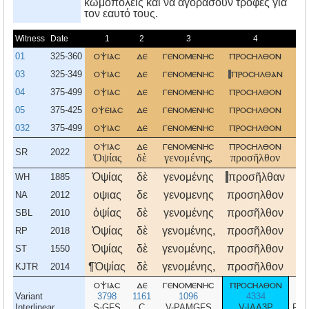
κωμοπόλεις και να αγοράσουν τροφές για
τον εαυτό τους.
Witness
Date
1
2
3
4
01
325-360
οψιασ
δε
γενομενησ
προσηλθον
αυ
03
325-349
οψιασ
δε
γενομενησ
προσηλθαν
αυ
04
375-499
οψιασ
δε
γενομενησ
προσηλθον
αυ
05
375-425
οψειασ
δε
γενομενησ
προσηλθον
αυ
032
375-499
οψιασ
δε
γενομενησ
προσηλθον
αυ
οψιασ
δε
γενομενησ
προσηλθον
αυ
SR
2022
Ὀψίας
δὲ
γενομένης,
προσῆλθον
αὐ
Ὀψίας
δὲ
γενομένης
προσῆλθαν
αὐ
WH
1885
οψιας
δε
γενομενης
προσηλθον
αυ
NA
2012
ὀψίας
δὲ
γενομένης
προσῆλθον
αὐ
SBL
2010
Ὀψίας
δὲ
γενομένης,
προσῆλθον
αὐ
RP
2018
Ὀψίας
δὲ
γενομένης,
προσῆλθον
αὐ
ST
1550
¶Ὀψίας
δὲ
γενομένης,
προσῆλθον
αὐ
KJTR
2014
οψιασ
δε
γενομενησ
προσηλθον
α
Variant
3798
1161
1096
4334
8
Interlinear
S-GFS
C
V-PAMGFS
V-IAA3P
R-