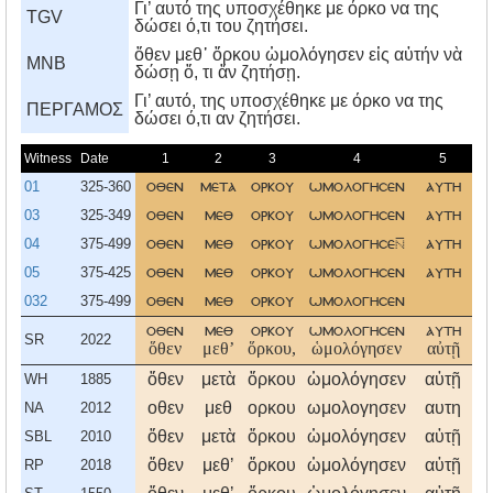
Γι’ αυτό της υποσχέθηκε με όρκο να της
TGV
δώσει ό,τι του ζητήσει.
ὅθεν μεθ᾿ ὅρκου ὡμολόγησεν εἰς αὐτήν νὰ
MNB
δώσῃ ὅ, τι ἄν ζητήσῃ.
Γι’ αυτό, της υποσχέθηκε με όρκο να της
ΠΕΡΓΑΜΟΣ
δώσει ό,τι αν ζητήσει.
Witness
Date
1
2
3
4
5
01
325-360
οθεν
μετα
ορκου
ωμολογησεν
αυτη
δ
03
325-349
οθεν
μεθ
ορκου
ωμολογησεν
αυτη
δ
04
375-499
οθεν
μεθ
ορκου
ωμολογησε
αυτη
δ
05
375-425
οθεν
μεθ
ορκου
ωμολογησεν
αυτη
δ
032
375-499
οθεν
μεθ
ορκου
ωμολογησεν
δ
οθεν
μεθ
ορκου
ωμολογησεν
αυτη
δ
SR
2022
ὅθεν
μεθʼ
ὅρκου,
ὡμολόγησεν
αὐτῇ
δ
ὅθεν
μετὰ
ὅρκου
ὡμολόγησεν
αὐτῇ
δ
WH
1885
οθεν
μεθ
ορκου
ωμολογησεν
αυτη
δ
NA
2012
ὅθεν
μετὰ
ὅρκου
ὡμολόγησεν
αὐτῇ
δ
SBL
2010
ὅθεν
μεθʼ
ὅρκου
ὡμολόγησεν
αὐτῇ
δ
RP
2018