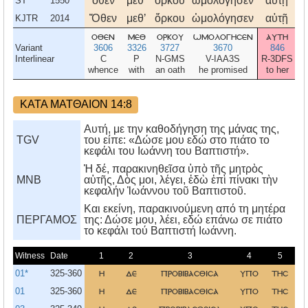
ὅθεν
μεθʼ
ὅρκου
ὡμολόγησεν
αὐτῇ
δ
ST
1550
Ὅθεν
μεθʼ
ὅρκου
ὡμολόγησεν
αὐτῇ
δ
KJTR
2014
οθεν
μεθ
ορκου
ωμολογησεν
αυτη
δ
Variant
3606
3326
3727
3670
846
Interlinear
C
P
N-GMS
V-IAA3S
R-3DFS
whence
with
an oath
he promised
to her
t
ΚΑΤΑ ΜΑΤΘΑΙΟΝ 14:8
Αυτή, με την καθοδήγηση της μάνας της,
TGV
του είπε: «Δώσε μου εδώ στο πιάτο το
κεφάλι του Ιωάννη του Βαπτιστή».
Ἡ δέ, παρακινηθεῖσα ὑπὸ τῆς μητρὸς
MNB
αὑτῆς, Δὸς μοι, λέγει, ἐδὼ ἐπὶ πίνακι τὴν
κεφαλήν Ἰωάννου τοῦ Βαπτιστοῦ.
Kαι εκείνη, παρακινούμενη από τη μητέρα
ΠΕΡΓΑΜΟΣ
της: Δώσε μου, λέει, εδώ επάνω σε πιάτο
το κεφάλι τού Bαπτιστή Iωάννη.
Witness
Date
1
2
3
4
5
01*
325-360
η
δε
προβιβασθισα
υπο
τησ
01
325-360
η
δε
προβιβασθισα
υπο
τησ