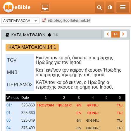
eBible.gr/collate/mat.14
ΑΝΤΙΠΑΡΑΒΟΛΗ
ΚΑΤΑ ΜΑΤΘΑΙΟΝ
14
14
ΚΑΤΑ ΜΑΤΘΑΙΟΝ 14:1
Εκείνο τον καιρό, άκουσε ο τετράρχης
TGV
Ηρώδης για τον Ιησού
Κατ᾿ ἐκεῖνον τὸν καιρὸν ἤκουσεν Ἡρώδης
MNB
ὁ τετράρχης τὴν φήμην τοῦ Ἰησοῦ
KATA τον καιρό εκείνο, ο Hρώδης ο
ΠΕΡΓΑΜΟΣ
τετράρχης άκουσε τη φήμη τού Iησού,
Witness
Date
1
2
3
4
5
6
01*
325-360
ηκουσεν
ηρωδησ
εν
εκινω
τω
01
325-360
εν
εκινω
τω
03
325-349
εν
εκεινω
τω
04
375-499
εν
εκεινω
τω