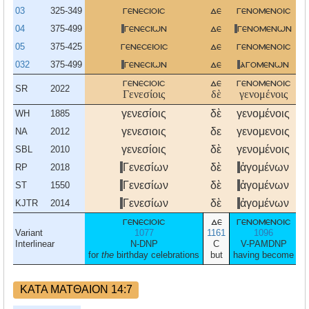
03
325-349
γενεσιοισ
δε
γενομενοισ
04
375-499
γενεσιων
δε
γενομενων
05
375-425
γενεσειοισ
δε
γενομενοισ
032
375-499
γενεσιων
δε
αγομενων
γενεσιοισ
δε
γενομενοισ
SR
2022
Γενεσίοις
δὲ
γενομένοις
γενεσίοις
δὲ
γενομένοις
WH
1885
γενεσιοις
δε
γενομενοις
NA
2012
γενεσίοις
δὲ
γενομένοις
SBL
2010
Γενεσίων
δὲ
ἀγομένων
RP
2018
Γενεσίων
δὲ
ἀγομένων
ST
1550
Γενεσίων
δὲ
ἀγομένων
KJTR
2014
γενεσιοισ
δε
γενομενοισ
Variant
1077
1161
1096
Interlinear
N-DNP
C
V-PAMDNP
E
for
the
birthday celebrations
but
having become
ΚΑΤΑ ΜΑΤΘΑΙΟΝ 14:7