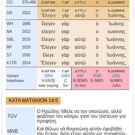
032
375-499
ελεγεν
γαρ
αυτω
ο
ιωαννησ
ελεγεν
γαρ
αυτω
ο
ιωαννησ
SR
2022
Ἔλεγεν
γὰρ
αὐτῷ
ὁ
Ἰωάννης,
ἔλεγεν
γὰρ
ὁ
Ἰωάνης
α
WH
1885
ελεγεν
γαρ
ο
ιωαννης
α
NA
2012
ἔλεγεν
γὰρ
αὐτῷ
ὁ
Ἰωάννης·
SBL
2010
Ἔλεγεν
γὰρ
αὐτῷ
ὁ
Ἰωάννης,
RP
2018
ἔλεγε
γὰρ
αὐτῷ
ὁ
Ἰωάννης,
ST
1550
Ἔλεγεν
γὰρ
αὐτῷ
ὁ
Ἰωάννης,
KJTR
2014
ελεγεν
γαρ
αυτω
ο
ιωαννησ
α
Variant
3004
1063
846
3588
2491
Interlinear
V-IIA3S
C
R-3DMS
E-NMS
N-NMS
R-
was saying
for
to him
-
John
to
ΚΑΤΑ ΜΑΤΘΑΙΟΝ 14:5
Ο Ηρώδης ήθελε να τον σκοτώσει, αλλά
TGV
φοβόταν τον κόσμο, γιατί τον πίστευαν για
προφήτη.
Καὶ θέλων νὰ θανατώσῃ αὐτὸν ἐφοβήθη
MNB
τὸν ὄχλον, διότι εἶχον αὐτὸν ὡς προφήτην.