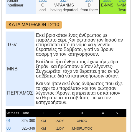
Variant
2532
3327
1564
3588
2424
Interlinear
C
V-PAANMS
D
E-NMS
N-NMS
and
having departed
from there
-
Jesus
ΚΑΤΑ ΜΑΤΘΑΙΟΝ 12:10
Εκεί βρισκόταν ένας άνθρωπος με
παράλυτο χέρι. Και ρώτησαν τον Ιησού αν
TGV
επιτρέπεται από το νόμο να γίνονται
θεραπείες το Σάββατο, γιατί να βρουν
αφορμή να τον κατηγορήσουν.
Καὶ ἰδού, ἦτο ἄνθρωπος ἔχων τὴν χεῖρα
ξηράν· καὶ ἠρώτησαν αὐτὸν λέγοντες·
MNB
Συγχωρεῖται τάχα νὰ θεραπεύῃ τις ἐν τῷ
σαββάτῳ; διὰ νὰ κατηγορήσωσιν αὐτόν.
Kαι να! ήταν εκεί ένας άνθρωπος που είχε
το χέρι του παράλυτο· και τον ρώτησαν,
ΠΕΡΓΑΜΟΣ
λέγοντας: Άραγε, επιτρέπεται σε κάποιον
να θεραπεύει το σάββατο; Για να τον
κατηγορήσουν.
Witness
Date
1
2
3
4
5
6
01
325-360
και
ιδου
ανοσ
03
325-349
και
ιδου
ανθρωποσ