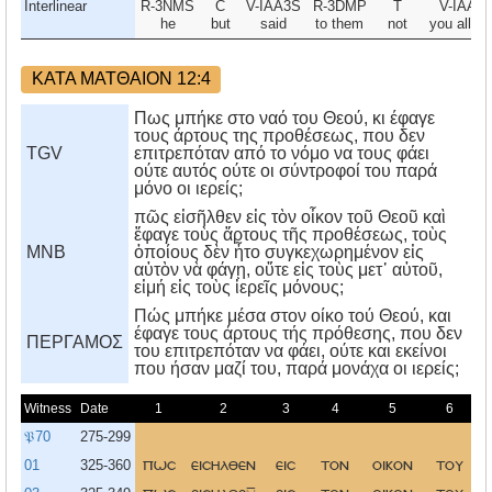
Interlinear
R-3NMS
C
V-IAA3S
R-3DMP
T
V-IAA2
he
but
said
to them
not
you all re
ΚΑΤΑ ΜΑΤΘΑΙΟΝ 12:4
Πως μπήκε στο ναό του Θεού, κι έφαγε
τους άρτους της προθέσεως, που δεν
TGV
επιτρεπόταν από το νόμο να τους φάει
ούτε αυτός ούτε οι σύντροφοί του παρά
μόνο οι ιερείς;
πῶς εἰσῆλθεν εἰς τὸν οἶκον τοῦ Θεοῦ καὶ
ἔφαγε τοὺς ἄρτους τῆς προθέσεως, τοὺς
MNB
ὁποίους δὲν ἦτο συγκεχωρημένον εἰς
αὐτὸν νὰ φάγῃ, οὔτε εἰς τοὺς μετ᾿ αὐτοῦ,
εἰμή εἰς τοὺς ἱερεῖς μόνους;
Πώς μπήκε μέσα στον οίκο τού Θεού, και
έφαγε τους άρτους τής πρόθεσης, που δεν
ΠΕΡΓΑΜΟΣ
του επιτρεπόταν να φάει, ούτε και εκείνοι
που ήσαν μαζί του, παρά μονάχα οι ιερείς;
Witness
Date
1
2
3
4
5
6
𝔓70
275-299
01
325-360
πωσ
εισηλθεν
εισ
τον
οικον
του