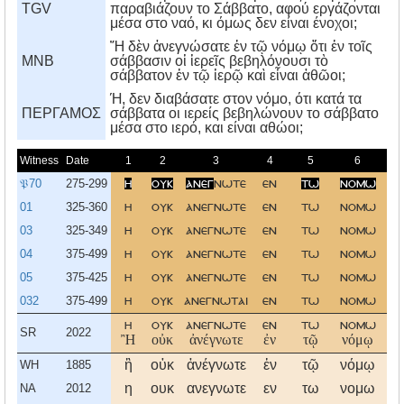
TGV
παραβιάζουν το Σάββατο, αφού εργάζονται
μέσα στο ναό, κι όμως δεν είναι ένοχοι;
Ἤ δὲν ἀνεγνώσατε ἐν τῷ νόμῳ ὅτι ἐν τοῖς
MNB
σάββασιν οἱ ἱερεῖς βεβηλόνουσι τὸ
σάββατον ἐν τῷ ἱερῷ καὶ εἶναι ἀθῶοι;
Ή, δεν διαβάσατε στον νόμο, ότι κατά τα
ΠΕΡΓΑΜΟΣ
σάββατα οι ιερείς βεβηλώνουν το σάββατο
μέσα στο ιερό, και είναι αθώοι;
Witness
Date
1
2
3
4
5
6
7
𝔓70
275-299
η
ουκ
ανεγ
νωτε
εν
τω
νομω
οτ
01
325-360
η
ουκ
ανεγνωτε
εν
τω
νομω
οτ
03
325-349
η
ουκ
ανεγνωτε
εν
τω
νομω
οτ
04
375-499
η
ουκ
ανεγνωτε
εν
τω
νομω
οτ
05
375-425
η
ουκ
ανεγνωτε
εν
τω
νομω
οτ
032
375-499
η
ουκ
ανεγνωται
εν
τω
νομω
οτ
η
ουκ
ανεγνωτε
εν
τω
νομω
οτ
SR
2022
Ἢ
οὐκ
ἀνέγνωτε
ἐν
τῷ
νόμῳ
ὅτ
ἢ
οὐκ
ἀνέγνωτε
ἐν
τῷ
νόμῳ
ὅτ
WH
1885
η
ουκ
ανεγνωτε
εν
τω
νομω
οτ
NA
2012