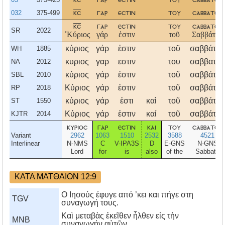
032
375-499
κσ
γαρ
εστιν
του
σαββατου
κσ
γαρ
εστιν
του
σαββατου
SR
2022
˚Κύριος
γάρ
ἐστιν
τοῦ
Σαββάτου
κύριος
γάρ
ἐστιν
τοῦ
σαββάτου
WH
1885
κυριος
γαρ
εστιν
του
σαββατου
NA
2012
κύριος
γάρ
ἐστιν
τοῦ
σαββάτου
SBL
2010
Κύριος
γάρ
ἐστιν
τοῦ
σαββάτου
RP
2018
κύριος
γάρ
ἐστι
καὶ
τοῦ
σαββάτου
ST
1550
Κύριος
γάρ
ἐστιν
καί
τοῦ
σαββάτου
KJTR
2014
κυριοσ
γαρ
εστιν
και
του
σαββατου
Variant
2962
1063
1510
2532
3588
4521
Interlinear
N-NMS
C
V-IPA3S
D
E-GNS
N-GNS
Lord
for
is
also
of the
Sabbath
ΚΑΤΑ ΜΑΤΘΑΙΟΝ 12:9
Ο Ιησούς έφυγε από ’κει και πήγε στη
TGV
συναγωγή τους.
Καὶ μεταβὰς ἐκεῖθεν ἦλθεν εἰς τὴν
MNB
συναγωγήν αὐτῶν.