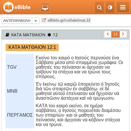
eBible.gr/collate/mat.12
ΑΝΤΙΠΑΡΑΒΟΛΗ
ΚΑΤΑ ΜΑΤΘΑΙΟΝ
12
12
ΚΑΤΑ ΜΑΤΘΑΙΟΝ 12:1
Εκείνο τον καιρό ο Ιησούς περνούσε ένα
Σάββατο μέσα από σπαρμένα χωράφια. Οι
TGV
μαθητές του πείνασαν κι άρχισαν να
τρίβουν τα στάχυα και να τρώνε τους
σπόρους.
Ἐν ἐκείνῳ τῷ καιρῷ ἐπορεύετο ὁ Ἰησοῦς
διὰ τῶν σπαρτῶν ἐν σαββάτῳ· οἱ δὲ
MNB
μαθηταὶ αὐτοῦ ἐπείνασαν καὶ ἤρχισαν νὰ
ἀνασπῶσιν ἀστάχυα καὶ νὰ τρώγωσιν.
KATA τον καιρό εκείνο, σε ημέρα
σαββάτου, ο Iησούς πορευόταν διαμέσου
ΠΕΡΓΑΜΟΣ
των σπαρτών· και οι μαθητές του
πείνασαν, και άρχισαν να κόβουν στάχυα
και να τρώνε.