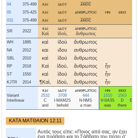
04
375-499
και
ιδου
ανοσ
05
375-425
και
ιδου
ανθρωποσ
ην
εκει
τη
032
375-499
και
ιδου
ανοσ
και
ιδου
ανθρωποσ
SR
2022
Καὶ
ἰδοὺ,
ἄνθρωπος
καὶ
ἰδοὺ
ἄνθρωπος
WH
1885
και
ιδου
ανθρωπος
NA
2012
καὶ
ἰδοὺ
ἄνθρωπος
SBL
2010
Καὶ
ἰδού,
ἄνθρωπος
ἦν
τὴ
RP
2018
καὶ
ἰδοὺ
ἄνθρωπος
ἦν
τὴ
ST
1550
¶Καὶ,
ἰδού,
ἄνθρωπος
ἦν
τὴ
KJTR
2014
και
ιδου
ανθρωποσ
ην
εκει
τη
Variant
2532
3708
444
1510
1563
358
Interlinear
C
I-MAM2S
N-NMS
V-IIA3S
D
E-A
and
behold
a
man
was
there
-
ΚΑΤΑ ΜΑΤΘΑΙΟΝ 12:11
Αυτός τους είπε: «Ποιος από σας, αν έχει
ένα πρόβατο και το Σάββατο του πέσει σ’