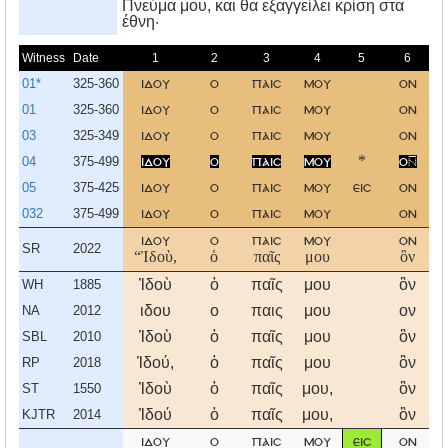
Πνεύμα μου, και θα εξαγγείλει κρίση στα
έθνη·
Witness
Date
1
2
3
4
5
6
01*
325-360
ιδου
ο
παισ
μου
ον
01
325-360
ιδου
ο
παισ
μου
ον
03
325-349
ιδου
ο
παισ
μου
ον
04
375-499
ιδου
ο
παισ
μου
*
ο
05
375-425
ιδου
ο
παισ
μου
εισ
ον
032
375-499
ιδου
ο
παισ
μου
ον
ιδου
ο
παισ
μου
ον
SR
2022
“Ἰδοὺ,
ὁ
παῖς
μου
ὃν
Ἰδοὺ
ὁ
παῖς
μου
ὃν
ᾑ
WH
1885
ιδου
ο
παις
μου
ον
NA
2012
Ἰδοὺ
ὁ
παῖς
μου
ὃν
ᾑ
SBL
2010
Ἰδού,
ὁ
παῖς
μου
ὃν
ᾑ
RP
2018
Ἰδοὺ
ὁ
παῖς
μου,
ὃν
ᾑ
ST
1550
Ἰδού
ὁ
παῖς
μου,
ὃν
ᾑ
KJTR
2014
ιδου
ο
παισ
μου
εισ
ον