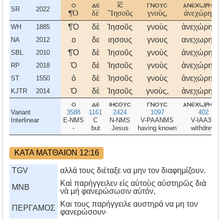
ο
δε
ισ
γνουσ
ανεχωρησε
SR
2022
¶Ὁ
δὲ
˚Ἰησοῦς
γνοὺς,
ἀνεχώρησε
¶Ὁ
δὲ
Ἰησοῦς
γνοὺς
ἀνεχώρησε
WH
1885
ο
δε
ιησους
γνους
ανεχωρησε
NA
2012
¶Ὁ
δὲ
Ἰησοῦς
γνοὺς
ἀνεχώρησε
SBL
2010
Ὁ
δὲ
Ἰησοῦς
γνοὺς
ἀνεχώρησε
RP
2018
ὁ
δὲ
Ἰησοῦς
γνοὺς
ἀνεχώρησε
ST
1550
Ὁ
δὲ
Ἰησοῦς
γνοὺς,
ἀνεχώρησε
KJTR
2014
ο
δε
ιησουσ
γνουσ
ανεχωρησε
Variant
3588
1161
2424
1097
402
Interlinear
E-NMS
C
N-NMS
V-PAANMS
V-IAA3S
-
but
Jesus
having known
withdrew
ΚΑΤΑ ΜΑΤΘΑΙΟΝ 12:16
TGV
αλλά τους διέταξε να μην τον διαφημίζουν.
Καὶ παρήγγειλεν εἰς αὐτοὺς αὐστηρῶς διὰ
MNB
νὰ μή φανερώσωσιν αὐτόν,
Kαι τους παρήγγειλε αυστηρά να μη τον
ΠΕΡΓΑΜΟΣ
φανερώσουν·