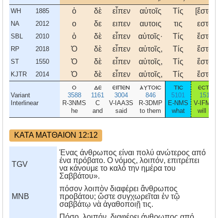
ὁ
δὲ
εἶπεν
αὐτοῖς
Τίς
[ἔσται]
WH
1885
ο
δε
ειπεν
αυτοις
τις
εσται
NA
2012
ὁ
δὲ
εἶπεν
αὐτοῖς·
Τίς
ἔσται
SBL
2010
Ὁ
δὲ
εἶπεν
αὐτοῖς,
Τίς
ἔσται
RP
2018
Ὁ
δὲ
εἶπεν
αὐτοῖς,
Τίς
ἔσται
ST
1550
Ὁ
δὲ
εἶπεν
αὐτοῖς,
Τίς
ἔσται
KJTR
2014
ο
δε
ειπεν
αυτοισ
τισ
εσται
Variant
3588
1161
3004
846
5101
1510
Interlinear
R-3NMS
C
V-IAA3S
R-3DMP
E-NMS
V-IFM3
he
and
said
to them
what
will be
ΚΑΤΑ ΜΑΤΘΑΙΟΝ 12:12
Ένας άνθρωπος είναι πολύ ανώτερος από
ένα πρόβατο. Ο νόμος, λοιπόν, επιτρέπει
TGV
να κάνουμε το καλό την ημέρα του
Σαββάτου».
πόσον λοιπὸν διαφέρει ἄνθρωπος
MNB
προβάτου; ὥστε συγχωρεῖται ἐν τῷ
σαββάτῳ νὰ ἀγαθοποιῇ τις.
Πόσο, λοιπόν, διαφέρει άνθρωπος από