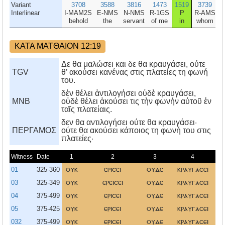
Variant
3708
3588
3816
1473
1519
3739
Interlinear
I-MAM2S
E-NMS
N-NMS
R-1GS
P
R-AMS
behold
the
servant
of me
in
whom
ΚΑΤΑ ΜΑΤΘΑΙΟΝ 12:19
Δε θα μαλώσει και δε θα κραυγάσει, ούτε
TGV
θ’ ακούσει κανένας στις πλατείες τη φωνή
του.
δὲν θέλει ἀντιλογήσει οὐδὲ κραυγάσει,
MNB
οὐδὲ θέλει ἀκούσει τις τὴν φωνήν αὐτοῦ ἐν
ταῖς πλατείαις.
δεν θα αντιλογήσει ούτε θα κραυγάσει·
ΠΕΡΓΑΜΟΣ
ούτε θα ακούσει κάποιος τη φωνή του στις
πλατείες·
Witness
Date
1
2
3
4
01
325-360
ουκ
ερισει
ουδε
κραυγασει
03
325-349
ουκ
ερεισει
ουδε
κραυγασει
04
375-499
ουκ
ερισει
ουδε
κραυγασει
05
375-425
ουκ
ερισει
ουδε
κραυγασει
032
375-499
ουκ
ερισει
ουδε
κραυγασει