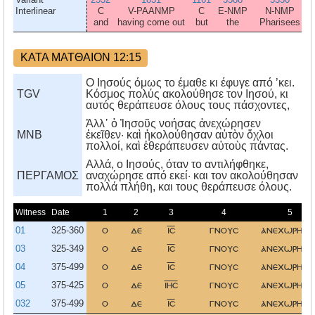
Interlinear
C
V-PAANMP
C
E-NMP
N-NMP
and
having come out
but
the
Pharisees
ΚΑΤΑ ΜΑΤΘΑΙΟΝ 12:15
Ο Ιησούς όμως το έμαθε κι έφυγε από ’κει.
TGV
Κόσμος πολύς ακολούθησε τον Ιησού, κι
αυτός θεράπευσε όλους τους πάσχοντες,
Ἀλλ᾿ ὁ Ἰησοῦς νοήσας ἀνεχώρησεν
MNB
ἐκεῖθεν· καὶ ἠκολούθησαν αὐτὸν ὄχλοι
πολλοί, καὶ ἐθεράπευσεν αὐτοὺς πάντας.
Aλλά, ο Iησούς, όταν το αντιλήφθηκε,
ΠΕΡΓΑΜΟΣ
αναχώρησε από εκεί· και τον ακολούθησαν
πολλά πλήθη, και τους θεράπευσε όλους.
Witness
Date
1
2
3
4
5
01
325-360
ο
δε
ισ
γνουσ
ανεχωρησε
03
325-349
ο
δε
ισ
γνουσ
ανεχωρησε
04
375-499
ο
δε
ισ
γνουσ
ανεχωρησε
05
375-425
ο
δε
ιησ
γνουσ
ανεχωρησε
032
375-499
ο
δε
ισ
γνουσ
ανεχωρησε