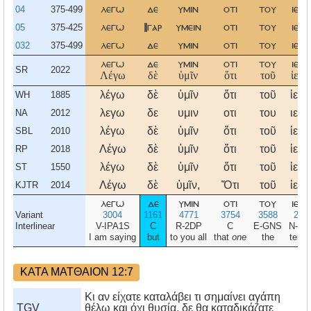
04
375-499
λεγω
δε
υμιν
οτι
του
ιερο
05
375-425
λεγω
γαρ
υμειν
οτι
του
ιερο
032
375-499
λεγω
δε
υμιν
οτι
του
ιερο
λεγω
δε
υμιν
οτι
του
ιερο
SR
2022
Λέγω
δὲ
ὑμῖν
ὅτι
τοῦ
ἱερο
λέγω
δὲ
ὑμῖν
ὅτι
τοῦ
ἱερο
WH
1885
λεγω
δε
υμιν
οτι
του
ιερο
NA
2012
λέγω
δὲ
ὑμῖν
ὅτι
τοῦ
ἱερο
SBL
2010
Λέγω
δὲ
ὑμῖν
ὅτι
τοῦ
ἱερο
RP
2018
λέγω
δὲ
ὑμῖν
ὅτι
τοῦ
ἱερο
ST
1550
Λέγω
δὲ
ὑμῖν,
Ὅτι
τοῦ
ἱερο
KJTR
2014
λεγω
δε
υμιν
οτι
του
ιερο
Variant
3004
1161
4771
3754
3588
241
Interlinear
V-IPA1S
C
R-2DP
C
E-GNS
N-G
I am saying
but
to you all
that
one
the
temp
ΚΑΤΑ ΜΑΤΘΑΙΟΝ 12:7
Κι αν είχατε καταλάβει τι σημαίνει αγάπη
TGV
θέλω και όχι θυσία, δε θα καταδικάζατε