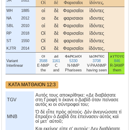
SR
2022
Οἱ
δὲ
Φαρισαῖοι
ἰδόντες,
οἱ
δὲ
Φαρισαῖοι
ἰδόντες
WH
1885
οι
δε
φαρισαιοι
ιδοντες
NA
2012
οἱ
δὲ
Φαρισαῖοι
ἰδόντες
SBL
2010
Οἱ
δὲ
Φαρισαῖοι
ἰδόντες
RP
2018
Οἱ
δὲ
φαρισαῖοι
ἰδόντες
ST
1550
Οἱ
δὲ
Φαρισαῖοι
ἰδόντες,
KJTR
2014
οι
δε
φαρισαιοι
ιδοντεσ
αυτουσ
Variant
3588
1161
5330
3708
846
Interlinear
E-NMP
C
N-NMP
V-PAANMP
R-3AMP
V
the
and
Pharisees
having seen
them
ΚΑΤΑ ΜΑΤΘΑΙΟΝ 12:3
Αυτός τους αποκρίθηκε: «Δε διαβάσατε
TGV
στη Γραφή τι έκανε ο Δαβίδ όταν πείνασε
αυτός κι οι σύντροφοί του;
Ὁ δὲ εἶπε πρὸς αὐτούς· Δὲν ἀνεγνώσατε τί
MNB
ἔπραξεν ὁ Δαβὶδ ὅτε ἐπείνασεν αὐτὸς καὶ
οἱ μετ᾿ αὐτοῦ;
Kαι εκείνος είπε σ’ αυτούς: Δεν διαβάσατε