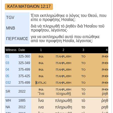
ΚΑΤΑ ΜΑΤΘΑΙΟΝ 12:17
Έτσι εκπληρώθηκε ο λόγος του Θεού, που
TGV
είπε ο προφήτης Ησαΐας:
διὰ νὰ πληρωθῇ τὸ ῥηθὲν διὰ Ἡσαΐου τοῦ
MNB
προφήτου, λέγοντος·
για να εκπληρωθεί αυτό που ειπώθηκε
ΠΕΡΓΑΜΟΣ
από τον προφήτη Hσαΐα, λέγοντας:
Witness
Date
1
2
3
4
01
325-360
ινα
πληρωθη
το
ρηθεν
03
325-349
ινα
πληρωθη
το
ρηθεν
04
375-499
ινα
πληρωθη
το
ρηθεν
05
375-425
ινα
πληρωθη
το
ρηθεν
032
375-499
οπωσ
πληρωθη
το
ρηθεν
ινα
πληρωθη
το
ρηθεν
SR
2022
Ἵνα
πληρωθῇ
τὸ
ῥηθὲν
ἵνα
πληρωθῇ
τὸ
ῥηθὲν
WH
1885
ινα
πληρωθη
το
ρηθεν
NA
2012