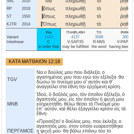
ἵνα
πληρωθῇ
τὸ
ῥηθὲν
SBL
2010
ὅπως
πληρωθῇ
τὸ
ῥηθὲν
RP
2018
ὅπως
πληρωθῇ
τὸ
ῥηθὲν
ST
1550
Ὅπως
πληρωθῇ
τὸ
ῥηθὲν
KJTR
2014
ινα
πληρωθη
το
ρηθεν
Variant
2443
4137
3588
3004
Interlinear
C
V-SAP3S
R-NNS
V-PAPNN
in order that
may be fulfilled
the
word
having been 
ΚΑΤΑ ΜΑΤΘΑΙΟΝ 12:18
Να ο δούλος μου που διάλεξα, ο
αγαπημένος μου που εγώ τον εξέλεξα· θα
TGV
δώσω το πνεύμα μου σ’ αυτόν και θ’
αναγγείλει στα έθνη την ερχόμενη κρίση.
Ἰδού, ὁ δοῦλός μου, τὸν ὁποῖον ἐξέλεξα, ὁ
ἀγαπητὸς μου, εἰς τὸν ὁποῖον ἡ ψυχή μου
MNB
εὐηρεστήθη· θέλω θέσει τὸ Πνεῦμά μου
ἐπ᾿ αὐτόν, καὶ θέλει ἐξαγγείλει κρίσιν εἰς τὰ
ἔθνη·
«Προσέξτε! ο δούλος μου, που έκλεξα, ο
αγαπητός μου, στον οποίο ευαρεστήθηκε
ΠΕΡΓΑΜΟΣ
η ψυχή μου· θα βάλω επάνω του το