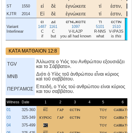
εἰ
δὲ
ἐγνώκειτε
τί
ἐστιν,
Ἔ
ST
1550
Εἰ
δὲ
ἐγνώκειτε
τί
ἐστιν,
Ἔ
KJTR
2014
ει
δε
εγνωκειτε
τι
εστιν
ε
Variant
1487
1161
1097
5101
1510
1
Interlinear
C
C
V-ILA2P
R-NNS
V-IPA3S
N-
if
but
you all had known
what
is
this
m
ΚΑΤΑ ΜΑΤΘΑΙΟΝ 12:8
Άλλωστε ο Υιός του Ανθρώπου εξουσιάζει
TGV
και το Σάββατο».
Διότι ὁ Υἱὸς τοῦ ἀνθρώπου εἶναι κύριος
MNB
καὶ τοῦ σαββάτου.
Eπειδή, ο Yιός τού ανθρώπου είναι κύριος
ΠΕΡΓΑΜΟΣ
και του σαββάτου.
Witness
Date
1
2
3
4
5
6
01
325-360
κσ
γαρ
εστιν
του
σαββατου
03
325-349
κυριοσ
γαρ
εστιν
του
σαββατου
04
375-499
κσ
του
σαββατου
05
375-425
κσ
γαρ
εστιν
του
σαββατου