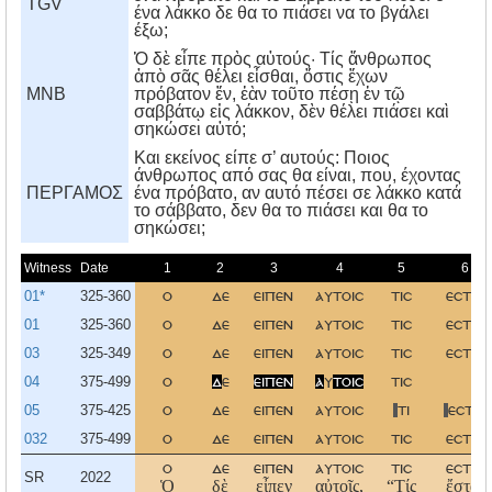
TGV
ένα λάκκο δε θα το πιάσει να το βγάλει
έξω;
Ὁ δὲ εἶπε πρὸς αὐτούς· Τίς ἄνθρωπος
ἀπὸ σᾶς θέλει εἶσθαι, ὅστις ἔχων
MNB
πρόβατον ἕν, ἐὰν τοῦτο πέσῃ ἐν τῷ
σαββάτῳ εἰς λάκκον, δὲν θέλει πιάσει καὶ
σηκώσει αὐτό;
Kαι εκείνος είπε σ’ αυτούς: Ποιος
άνθρωπος από σας θα είναι, που, έχοντας
ΠΕΡΓΑΜΟΣ
ένα πρόβατο, αν αυτό πέσει σε λάκκο κατά
το σάββατο, δεν θα το πιάσει και θα το
σηκώσει;
Witness
Date
1
2
3
4
5
6
01*
325-360
ο
δε
ειπεν
αυτοισ
τισ
εσται
01
325-360
ο
δε
ειπεν
αυτοισ
τισ
εσται
03
325-349
ο
δε
ειπεν
αυτοισ
τισ
εσται
04
375-499
ο
δ
ε
ειπεν
α
υ
τοισ
τισ
05
375-425
ο
δε
ειπεν
αυτοισ
τι
εστιν
032
375-499
ο
δε
ειπεν
αυτοισ
τισ
εσται
ο
δε
ειπεν
αυτοισ
τισ
εσται
SR
2022
Ὁ
δὲ
εἶπεν
αὐτοῖς,
“Τίς
ἔσται