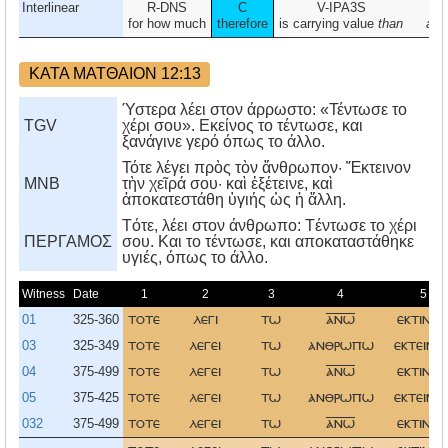
Interlinear
R-DNS
C
V-IPA3S
N-
for how much
therefore
is carrying value
than
a
h
ΚΑΤΑ ΜΑΤΘΑΙΟΝ 12:13
Ύστερα λέει στον άρρωστο: «Τέντωσε το
TGV
χέρι σου». Εκείνος το τέντωσε, και
ξανάγινε γερό όπως το άλλο.
Τότε λέγει πρὸς τὸν ἄνθρωπον· Ἔκτεινον
MNB
τὴν χεῖρά σου· καὶ ἐξέτεινε, καὶ
ἀποκατεστάθη ὑγιής ὡς ἡ ἄλλη.
Tότε, λέει στον άνθρωπο: Tέντωσε το χέρι
ΠΕΡΓΑΜΟΣ
σου. Kαι το τέντωσε, και αποκαταστάθηκε
υγιές, όπως το άλλο.
Witness
Date
1
2
3
4
5
01
325-360
τοτε
λεγι
τω
ανω
εκτινο
03
325-349
τοτε
λεγει
τω
ανθρωπω
εκτεινο
04
375-499
τοτε
λεγει
τω
ανω
εκτινο
05
375-425
τοτε
λεγει
τω
ανθρωπω
εκτεινο
032
375-499
τοτε
λεγει
τω
ανω
εκτινο