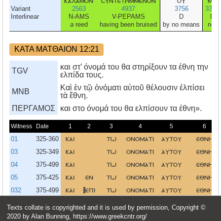
καλαμον
συντετριμμενον
ου
μη
Variant
2563
4937
3756
3361
Interlinear
N-AMS
V-PEPAMS
D
D
a
reed
having been bruised
by no means
not
ΚΑΤΑ ΜΑΤΘΑΙΟΝ 12:21
και στ’ όνομά του θα στηρίξουν τα έθνη την
TGV
ελπίδα τους.
Καὶ ἐν τῷ ὀνόματι αὐτοῦ θέλουσιν ἐλπίσει
MNB
τὰ ἔθνη.
ΠΕΡΓΑΜΟΣ
και στο όνομά του θα ελπίσουν τα έθνη».
Witness
Date
1
2
3
4
5
6
01
325-360
και
τω
ονοματι
αυτου
εθνη
03
325-349
και
τω
ονοματι
αυτου
εθνη
04
375-499
και
τω
ονοματι
αυτου
εθνη
05
375-425
και
εν
τω
ονοματι
αυτου
εθνη
032
375-499
και
επι
τω
ονοματι
αυτου
εθνη
και
τω
ονοματι
αυτου
εθνη
Texts collate is copyrighted and it is used by permission, Copyright ©
SR
2022
Καὶ
τῷ
ὀνόματι
αὐτοῦ
ἔθνη
2020 by Alan Bunning, https://www.greekcntr.org/