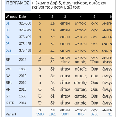
ΠΕΡΓΑΜΟΣ
τι έκανε ο Δαβίδ, όταν πείνασε, αυτός και
εκείνοι που ήσαν μαζί του;
Witness
Date
1
2
3
4
5
6
01
325-360
ο
δε
ειπεν
αυτοισ
ουκ
ανεγνω
03
325-349
ο
δε
ειπεν
αυτοισ
ουκ
ανεγνω
04
375-499
ο
δε
ειπεν
αυτοισ
ουκ
ανεγνω
05
375-425
ο
δε
ειπεν
αυτοισ
ουκ
ανεγνωτ
032
375-499
ο
δε
ειπεν
αυτοισ
ουκ
ανεγνωτ
ο
δε
ειπεν
αυτοισ
ουκ
ανεγνω
SR
2022
Ὁ
δὲ
εἶπεν
αὐτοῖς,
“Οὐκ
ἀνέγνωτ
ὁ
δὲ
εἶπεν
αὐτοῖς
Οὐκ
ἀνέγνω
WH
1885
ο
δε
ειπεν
αυτοις
ουκ
ανεγνω
NA
2012
ὁ
δὲ
εἶπεν
αὐτοῖς·
Οὐκ
ἀνέγνω
SBL
2010
Ὁ
δὲ
εἶπεν
αὐτοῖς,
Οὐκ
ἀνέγνω
RP
2018
Ὁ
δὲ
εἶπεν
αὐτοῖς,
Οὐκ
ἀνέγνω
ST
1550
Ὁ
δὲ
εἶπεν
αὐτοῖς,
Οὐκ
ἀνέγνω
KJTR
2014
ο
δε
ειπεν
αυτοισ
ουκ
ανεγνω
Variant
3588
1161
3004
846
3756
314