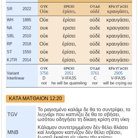
ουκ
ερισει
ουδε
κραυγασει
SR
2022
Οὐκ
ἐρίσει,
οὐδὲ
κραυγάσει,
Οὐκ
ἐρίσει
οὐδὲ
κραυγάσει,
WH
1885
ουκ
ερισει
ουδε
κραυγασει
NA
2012
οὐκ
ἐρίσει
οὐδὲ
κραυγάσει,
SBL
2010
Οὐκ
ἐρίσει,
οὐδὲ
κραυγάσει·
RP
2018
οὐκ
ἐρίσει,
οὐδὲ
κραυγάσει,
ST
1550
Οὐκ
ἐρίσει,
οὐδὲ
κραυγάσει·
KJTR
2014
ουκ
ερισει
ουδε
κραυγασει
Variant
3756
2051
3761
2905
Interlinear
D
V-IFA3S
C
V-IFA3S
not
he will be quarreling
nor
will be crying out
ΚΑΤΑ ΜΑΤΘΑΙΟΝ 12:20
Το ραγισμένο καλάμι δε θα το συντρίψει, το
TGV
λυχνάρι που καπνίζει δε θα το σβήσει,
ωσότου οδηγήσει τη δίκαιη κρίση στη νίκη·
Κάλαμον συντετριμμένον δὲν θέλει θλάσει
MNB
καὶ λινάριον καπνίζον δὲν θέλει σβέσει,
ἑωσοῦ ἐκφέρῃ εἰς νίκην τὴν κρίσιν·