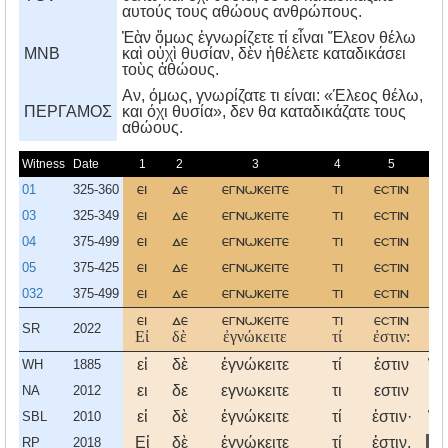
αυτούς τους αθώους ανθρώπους.
Ἐὰν ὅμως ἐγνωρίζετε τί εἶναι Ἔλεον θέλω
MNB
καὶ οὐχὶ θυσίαν, δὲν ἠθέλετε καταδικάσει
τοὺς ἀθώους.
Aν, όμως, γνωρίζατε τι είναι: «Έλεος θέλω,
ΠΕΡΓΑΜΟΣ
και όχι θυσία», δεν θα καταδικάζατε τους
αθώους.
Witness
Date
1
2
3
4
5
01
325-360
ει
δε
εγνωκειτε
τι
εστιν
ελ
03
325-349
ει
δε
εγνωκειτε
τι
εστιν
ελ
04
375-499
ει
δε
εγνωκειτε
τι
εστιν
ελ
05
375-425
ει
δε
εγνωκειτε
τι
εστιν
ελ
032
375-499
ει
δε
εγνωκειτε
τι
εστιν
ε
ει
δε
εγνωκειτε
τι
εστιν
ελ
SR
2022
Εἰ
δὲ
ἐγνώκειτε
τί
ἐστιν:
‘Ἔ
εἰ
δὲ
ἐγνώκειτε
τί
ἐστιν
Ἔλ
WH
1885
ει
δε
εγνωκειτε
τι
εστιν
ελ
NA
2012
εἰ
δὲ
ἐγνώκειτε
τί
ἐστιν·
Ἔλ
SBL
2010
Εἰ
δὲ
ἐγνώκειτε
τί
ἐστιν,
Ἔ
RP
2018