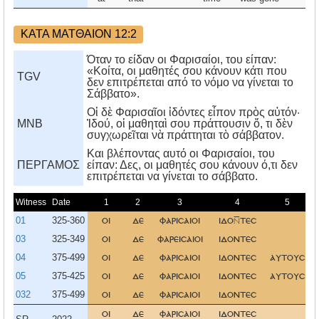
ΚΑΤΑ ΜΑΤΘΑΙΟΝ 12:2
Όταν το είδαν οι Φαρισαίοι, του είπαν:
«Κοίτα, οι μαθητές σου κάνουν κάτι που
TGV
δεν επιτρέπεται από το νόμο να γίνεται το
Σάββατο».
Οἱ δὲ Φαρισαῖοι ἰδόντες εἶπον πρὸς αὐτόν·
MNB
Ἰδού, οἱ μαθηταὶ σου πράττουσιν ὅ, τι δὲν
συγχωρεῖται νὰ πράττηται τὸ σάββατον.
Kαι βλέποντας αυτό οι Φαρισαίοι, του
ΠΕΡΓΑΜΟΣ
είπαν: Δες, οι μαθητές σου κάνουν ό,τι δεν
επιτρέπεται να γίνεται το σάββατο.
Witness
Date
1
2
3
4
5
01
325-360
οι
δε
φαρισαιοι
ιδοτεσ
03
325-349
οι
δε
φαρεισαιοι
ιδοντεσ
04
375-499
οι
δε
φαρισαιοι
ιδοντεσ
αυτουσ
05
375-425
οι
δε
φαρισαιοι
ιδοντεσ
αυτουσ
032
375-499
οι
δε
φαρισαιοι
ιδοντεσ
οι
δε
φαρισαιοι
ιδοντεσ