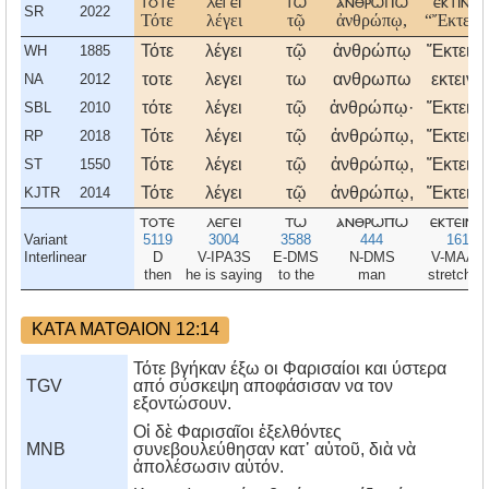
τοτε
λεγει
τω
ανθρωπω
εκτινο
SR
2022
Τότε
λέγει
τῷ
ἀνθρώπῳ,
“Ἔκτειν
Τότε
λέγει
τῷ
ἀνθρώπῳ
Ἔκτεινό
WH
1885
τοτε
λεγει
τω
ανθρωπω
εκτεινο
NA
2012
τότε
λέγει
τῷ
ἀνθρώπῳ·
Ἔκτεινό
SBL
2010
Τότε
λέγει
τῷ
ἀνθρώπῳ,
Ἔκτεινο
RP
2018
Τότε
λέγει
τῷ
ἀνθρώπῳ,
Ἔκτεινο
ST
1550
Τότε
λέγει
τῷ
ἀνθρώπῳ,
Ἔκτεινό
KJTR
2014
τοτε
λεγει
τω
ανθρωπω
εκτεινο
Variant
5119
3004
3588
444
1614
Interlinear
D
V-IPA3S
E-DMS
N-DMS
V-MAA2
then
he is saying
to the
man
stretch o
ΚΑΤΑ ΜΑΤΘΑΙΟΝ 12:14
Τότε βγήκαν έξω οι Φαρισαίοι και ύστερα
TGV
από σύσκεψη αποφάσισαν να τον
εξοντώσουν.
Οἱ δὲ Φαρισαῖοι ἐξελθόντες
MNB
συνεβουλεύθησαν κατ᾿ αὐτοῦ, διὰ νὰ
ἀπολέσωσιν αὐτόν.