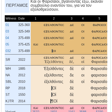
Kαι οι Φαρισαίοι, βγαίνοντας έξω, έκαναν
ΠΕΡΓΑΜΟΣ
συμβούλιο εναντίον του, για να τον
εξολοθρεύσουν.
Witness
Date
1
2
3
4
5
01
325-360
εξελθοντεσ
δε
οι
φαρισεοι
03
325-349
εξελθοντεσ
δε
οι
φαρεισαιοι
04
375-499
εξελθοντεσ
δε
οι
φαρισαιοι
05
375-425
και
εξελθοντεσ
οι
φαρεισαιοι
032
375-499
οι
δε
φαρισαιοι
εξελθοντεσ
δε
οι
φαρεισαιοι
SR
2022
Ἐξελθόντες
δὲ,
οἱ
Φαρισαῖοι
Ἐξελθόντες
δὲ
οἱ
Φαρισαῖοι
WH
1885
εξελθοντες
δε
οι
φαρισαιοι
NA
2012
ἐξελθόντες
δὲ
οἱ
Φαρισαῖοι
SBL
2010
Οἱ
δὲ
Φαρισαῖοι
RP
2018
Οἱ
δὲ
φαρισαῖοι
ST
1550
¶Οἱ
δὲ
Φαρισαῖοι
KJTR
2014
και
εξελθοντεσ
δε
οι
φαρισαιοι
Variant
2532
1831
1161
3588
5330