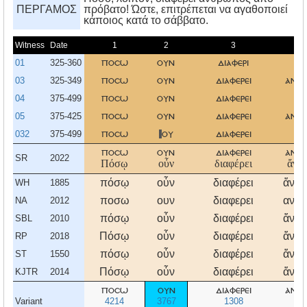
ΠΕΡΓΑΜΟΣ
πρόβατο! Ώστε, επιτρέπεται να αγαθοποιεί
κάποιος κατά το σάββατο.
Witness
Date
1
2
3
01
325-360
ποσω
ουν
διαφερι
α
03
325-349
ποσω
ουν
διαφερει
ανθ
04
375-499
ποσω
ουν
διαφερει
α
05
375-425
ποσω
ουν
διαφερει
ανθ
032
375-499
ποσω
ου
διαφερει
α
ποσω
ουν
διαφερει
ανθ
SR
2022
Πόσῳ
οὖν
διαφέρει
ἄνθ
πόσῳ
οὖν
διαφέρει
ἄνθ
WH
1885
ποσω
ουν
διαφερει
ανθ
NA
2012
πόσῳ
οὖν
διαφέρει
ἄνθ
SBL
2010
Πόσῳ
οὖν
διαφέρει
ἄνθ
RP
2018
πόσῳ
οὖν
διαφέρει
ἄνθ
ST
1550
Πόσῳ
οὖν
διαφέρει
ἄνθ
KJTR
2014
ποσω
ουν
διαφερει
ανθ
Variant
4214
3767
1308
4