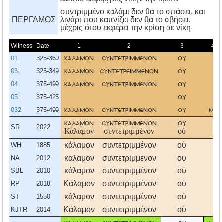
συντριμμένο καλάμι δεν θα το σπάσει, και
ΠΕΡΓΑΜΟΣ
λινάρι που καπνίζει δεν θα το σβήσει,
μέχρις ότου εκφέρει την κρίση σε νίκη·
Witness
Date
1
2
3
4
01
325-360
καλαμον
συντετριμμενον
ου
03
325-349
καλαμον
συντετρειμμενον
ου
04
375-499
καλαμον
συντετριμμενον
ου
05
375-425
ου
032
375-499
καλαμον
συντετριμμενον
ου
μη
καλαμον
συντετριμμενον
ου
SR
2022
Κάλαμον
συντετριμμένον
οὐ
κάλαμον
συντετριμμένον
οὐ
WH
1885
καλαμον
συντετριμμενον
ου
NA
2012
κάλαμον
συντετριμμένον
οὐ
SBL
2010
Κάλαμον
συντετριμμένον
οὐ
RP
2018
κάλαμον
συντετριμμένον
οὐ
ST
1550
Κάλαμον
συντετριμμένον
οὐ
KJTR
2014