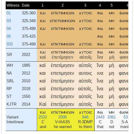
Witness
Date
1
2
3
4
5
6
01
325-360
και
επετιμησεν
αυτοισ
ινα
μη
φανερο
03
325-349
και
επετειμησεν
αυτοισ
ινα
μη
φανερο
04
375-499
και
επετιμησεν
αυτοισ
ινα
μη
φανερο
05
375-425
ινα
μη
φανερο
032
375-499
και
επετιμησεν
αυτοισ
ινα
μη
φανερο
και
επετιμησεν
αυτοισ
ινα
μη
φανερο
SR
2022
καὶ
ἐπετίμησεν
αὐτοῖς
ἵνα
μὴ
φανερὸ
καὶ
ἐπετίμησεν
αὐτοῖς
ἵνα
μὴ
φανερ
WH
1885
και
επετιμησεν
αυτοις
ινα
μη
φανερ
NA
2012
καὶ
ἐπετίμησεν
αὐτοῖς
ἵνα
μὴ
φανερ
SBL
2010
καὶ
ἐπετίμησεν
αὐτοῖς,
ἵνα
μὴ
φανερ
RP
2018
καὶ
ἐπετίμησεν
αὐτοῖς
ἵνα
μὴ
φανερ
ST
1550
Καὶ
ἐπετίμησεν
αὐτοῖς
ἵνα
μὴ
φανερ
KJTR
2014
και
επετιμησεν
αυτοισ
ινα
μη
φανερο
Variant
2532
2008
846
2443
3361
5318
Interlinear
C
V-IAA3S
R-3DMP
C
D
S-AMS
and
he warned
to them
that
not
manifes