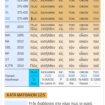
03
325-349
πωσ
εισηλθε
εισ
τον
οικον
του
04
375-499
πωσ
εισηλθεν
εισ
τον
οικον
του
05
375-425
πωσ
εισηλθεν
εισ
τον
οικον
του
032
375-499
ωσ
εισηλθεν
εισ
τον
οικον
του
πωσ
εισηλθεν
εισ
τον
οικον
του
SR
2022
Πῶς
εἰσῆλθεν
εἰς
τὸν
οἶκον
τοῦ
πῶς
εἰσῆλθεν
εἰς
τὸν
οἶκον
τοῦ
WH
1885
πως
εισηλθεν
εις
τον
οικον
του
NA
2012
πῶς
εἰσῆλθεν
εἰς
τὸν
οἶκον
τοῦ
SBL
2010
πῶς
εἰσῆλθεν
εἰς
τὸν
οἶκον
τοῦ
RP
2018
πῶς
εἰσῆλθεν
εἰς
τὸν
οἶκον
τοῦ
ST
1550
Πῶς
εἰσῆλθεν
εἰς
τὸν
οἶκον
τοῦ
KJTR
2014
πωσ
εισηλθεν
εισ
τον
οικον
του
Variant
4459
1525
1519
3588
3624
3588
Interlinear
D
V-IAA3S
P
E-AMS
N-AMS
E-GMS
how
he came in
into
the
house
-
ΚΑΤΑ ΜΑΤΘΑΙΟΝ 12:5
Ή δε διαβάσατε στο νόμο πως οι ιερείς