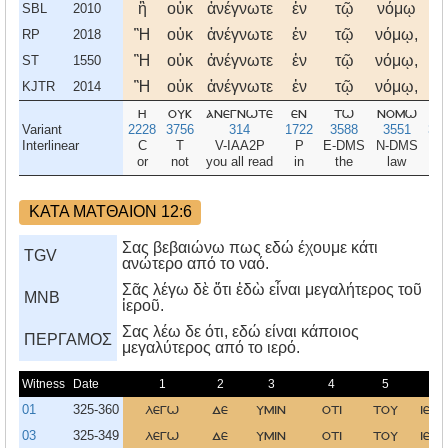
ἢ
οὐκ
ἀνέγνωτε
ἐν
τῷ
νόμῳ
ὅτ
SBL
2010
Ἢ
οὐκ
ἀνέγνωτε
ἐν
τῷ
νόμῳ,
ὅτ
RP
2018
Ἢ
οὐκ
ἀνέγνωτε
ἐν
τῷ
νόμῳ,
ὅτ
ST
1550
Ἢ
οὐκ
ἀνέγνωτε
ἐν
τῷ
νόμῳ,
ὅτ
KJTR
2014
η
ουκ
ανεγνωτε
εν
τω
νομω
οτ
Variant
2228
3756
314
1722
3588
3551
37
Interlinear
C
T
V-IAA2P
P
E-DMS
N-DMS
C
or
not
you all read
in
the
law
tha
ΚΑΤΑ ΜΑΤΘΑΙΟΝ 12:6
Σας βεβαιώνω πως εδώ έχουμε κάτι
TGV
ανώτερο από το ναό.
Σᾶς λέγω δὲ ὅτι ἐδὼ εἶναι μεγαλήτερος τοῦ
MNB
ἱεροῦ.
Σας λέω δε ότι, εδώ είναι κάποιος
ΠΕΡΓΑΜΟΣ
μεγαλύτερος από το ιερό.
Witness
Date
1
2
3
4
5
6
01
325-360
λεγω
δε
υμιν
οτι
του
ιερο
03
325-349
λεγω
δε
υμιν
οτι
του
ιερο