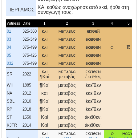
KAI καθώς αναχώρησε από εκεί, ήρθε στη
ΠΕΡΓΑΜΟΣ
συναγωγή τους.
Witness
Date
1
2
3
4
5
01
325-360
και
μεταβασ
εκιθε
03
325-349
και
μεταβασ
εκειθεν
04
375-499
και
μεταβασ
εκειθεν
ο
ισ
05
375-425
και
μεταβασ
εκειθεν
032
375-499
και
μεταβασ
εκειθεν
και
μεταβασ
εκειθεν
SR
2022
¶Καὶ
μεταβὰς
ἐκεῖθεν,
¶Καὶ
μεταβὰς
ἐκεῖθεν
WH
1885
και
μεταβας
εκειθεν
NA
2012
¶Καὶ
μεταβὰς
ἐκεῖθεν
SBL
2010
¶Καὶ
μεταβὰς
ἐκεῖθεν
RP
2018
Καὶ
μεταβὰς
ἐκεῖθεν,
ST
1550
Καὶ
μεταβὰς
ἐκεῖθεν,
KJTR
2014
και
μεταβασ
εκειθεν
ο
ιησουσ