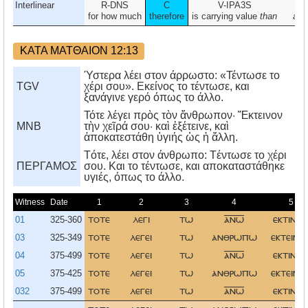
Interlinear
R-DNS
C
V-IPA3S
N-
for how much
therefore
is carrying value
than
a
h
ΚΑΤΑ ΜΑΤΘΑΙΟΝ 12:13
Ύστερα λέει στον άρρωστο: «Τέντωσε το
TGV
χέρι σου». Εκείνος το τέντωσε, και
ξανάγινε γερό όπως το άλλο.
Τότε λέγει πρὸς τὸν ἄνθρωπον· Ἔκτεινον
MNB
τὴν χεῖρά σου· καὶ ἐξέτεινε, καὶ
ἀποκατεστάθη ὑγιής ὡς ἡ ἄλλη.
Tότε, λέει στον άνθρωπο: Tέντωσε το χέρι
ΠΕΡΓΑΜΟΣ
σου. Kαι το τέντωσε, και αποκαταστάθηκε
υγιές, όπως το άλλο.
Witness
Date
1
2
3
4
5
01
325-360
τοτε
λεγι
τω
ανω
εκτινο
03
325-349
τοτε
λεγει
τω
ανθρωπω
εκτεινο
04
375-499
τοτε
λεγει
τω
ανω
εκτινο
05
375-425
τοτε
λεγει
τω
ανθρωπω
εκτεινο
032
375-499
τοτε
λεγει
τω
ανω
εκτινο