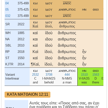
04
375-499
και
ιδου
ανοσ
05
375-425
και
ιδου
ανθρωποσ
ην
εκει
τη
032
375-499
και
ιδου
ανοσ
και
ιδου
ανθρωποσ
SR
2022
Καὶ
ἰδοὺ,
ἄνθρωπος
καὶ
ἰδοὺ
ἄνθρωπος
WH
1885
και
ιδου
ανθρωπος
NA
2012
καὶ
ἰδοὺ
ἄνθρωπος
SBL
2010
Καὶ
ἰδού,
ἄνθρωπος
ἦν
τὴ
RP
2018
καὶ
ἰδοὺ
ἄνθρωπος
ἦν
τὴ
ST
1550
¶Καὶ,
ἰδού,
ἄνθρωπος
ἦν
τὴ
KJTR
2014
και
ιδου
ανθρωποσ
ην
εκει
τη
Variant
2532
3708
444
1510
1563
358
Interlinear
C
I-MAM2S
N-NMS
V-IIA3S
D
E-A
and
behold
a
man
was
there
-
ΚΑΤΑ ΜΑΤΘΑΙΟΝ 12:11
Αυτός τους είπε: «Ποιος από σας, αν έχει
ένα πρόβατο και το Σάββατο του πέσει σ’