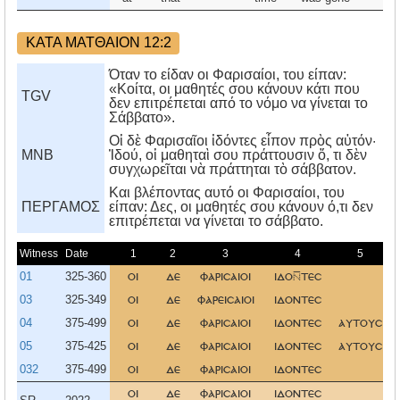
ΚΑΤΑ ΜΑΤΘΑΙΟΝ 12:2
Όταν το είδαν οι Φαρισαίοι, του είπαν:
«Κοίτα, οι μαθητές σου κάνουν κάτι που
TGV
δεν επιτρέπεται από το νόμο να γίνεται το
Σάββατο».
Οἱ δὲ Φαρισαῖοι ἰδόντες εἶπον πρὸς αὐτόν·
MNB
Ἰδού, οἱ μαθηταὶ σου πράττουσιν ὅ, τι δὲν
συγχωρεῖται νὰ πράττηται τὸ σάββατον.
Kαι βλέποντας αυτό οι Φαρισαίοι, του
ΠΕΡΓΑΜΟΣ
είπαν: Δες, οι μαθητές σου κάνουν ό,τι δεν
επιτρέπεται να γίνεται το σάββατο.
Witness
Date
1
2
3
4
5
01
325-360
οι
δε
φαρισαιοι
ιδοτεσ
03
325-349
οι
δε
φαρεισαιοι
ιδοντεσ
04
375-499
οι
δε
φαρισαιοι
ιδοντεσ
αυτουσ
05
375-425
οι
δε
φαρισαιοι
ιδοντεσ
αυτουσ
032
375-499
οι
δε
φαρισαιοι
ιδοντεσ
οι
δε
φαρισαιοι
ιδοντεσ