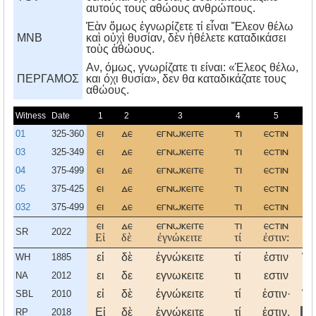
αυτούς τους αθώους ανθρώπους.
Ἐὰν ὅμως ἐγνωρίζετε τί εἶναι Ἔλεον θέλω
MNB
καὶ οὐχὶ θυσίαν, δὲν ἠθέλετε καταδικάσει
τοὺς ἀθώους.
Aν, όμως, γνωρίζατε τι είναι: «Έλεος θέλω,
ΠΕΡΓΑΜΟΣ
και όχι θυσία», δεν θα καταδικάζατε τους
αθώους.
Witness
Date
1
2
3
4
5
01
325-360
ει
δε
εγνωκειτε
τι
εστιν
ελ
03
325-349
ει
δε
εγνωκειτε
τι
εστιν
ελ
04
375-499
ει
δε
εγνωκειτε
τι
εστιν
ελ
05
375-425
ει
δε
εγνωκειτε
τι
εστιν
ελ
032
375-499
ει
δε
εγνωκειτε
τι
εστιν
ε
ει
δε
εγνωκειτε
τι
εστιν
ελ
SR
2022
Εἰ
δὲ
ἐγνώκειτε
τί
ἐστιν:
‘Ἔ
εἰ
δὲ
ἐγνώκειτε
τί
ἐστιν
Ἔλ
WH
1885
ει
δε
εγνωκειτε
τι
εστιν
ελ
NA
2012
εἰ
δὲ
ἐγνώκειτε
τί
ἐστιν·
Ἔλ
SBL
2010
Εἰ
δὲ
ἐγνώκειτε
τί
ἐστιν,
Ἔ
RP
2018