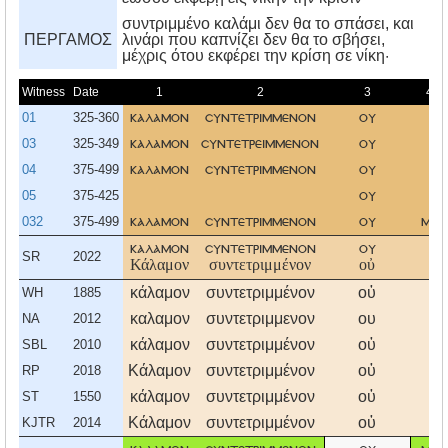
συντριμμένο καλάμι δεν θα το σπάσει, και
ΠΕΡΓΑΜΟΣ
λινάρι που καπνίζει δεν θα το σβήσει,
μέχρις ότου εκφέρει την κρίση σε νίκη·
Witness
Date
1
2
3
4
01
325-360
καλαμον
συντετριμμενον
ου
03
325-349
καλαμον
συντετρειμμενον
ου
04
375-499
καλαμον
συντετριμμενον
ου
05
375-425
ου
032
375-499
καλαμον
συντετριμμενον
ου
μη
καλαμον
συντετριμμενον
ου
SR
2022
Κάλαμον
συντετριμμένον
οὐ
κάλαμον
συντετριμμένον
οὐ
WH
1885
καλαμον
συντετριμμενον
ου
NA
2012
κάλαμον
συντετριμμένον
οὐ
SBL
2010
Κάλαμον
συντετριμμένον
οὐ
RP
2018
κάλαμον
συντετριμμένον
οὐ
ST
1550
Κάλαμον
συντετριμμένον
οὐ
KJTR
2014