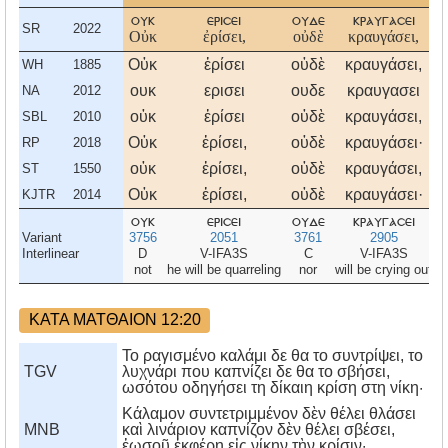
ουκ
ερισει
ουδε
κραυγασει
SR
2022
Οὐκ
ἐρίσει,
οὐδὲ
κραυγάσει,
Οὐκ
ἐρίσει
οὐδὲ
κραυγάσει,
WH
1885
ουκ
ερισει
ουδε
κραυγασει
NA
2012
οὐκ
ἐρίσει
οὐδὲ
κραυγάσει,
SBL
2010
Οὐκ
ἐρίσει,
οὐδὲ
κραυγάσει·
RP
2018
οὐκ
ἐρίσει,
οὐδὲ
κραυγάσει,
ST
1550
Οὐκ
ἐρίσει,
οὐδὲ
κραυγάσει·
KJTR
2014
ουκ
ερισει
ουδε
κραυγασει
Variant
3756
2051
3761
2905
Interlinear
D
V-IFA3S
C
V-IFA3S
not
he will be quarreling
nor
will be crying out
ΚΑΤΑ ΜΑΤΘΑΙΟΝ 12:20
Το ραγισμένο καλάμι δε θα το συντρίψει, το
TGV
λυχνάρι που καπνίζει δε θα το σβήσει,
ωσότου οδηγήσει τη δίκαιη κρίση στη νίκη·
Κάλαμον συντετριμμένον δὲν θέλει θλάσει
MNB
καὶ λινάριον καπνίζον δὲν θέλει σβέσει,
ἑωσοῦ ἐκφέρῃ εἰς νίκην τὴν κρίσιν·