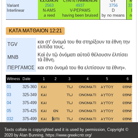
καλαμον
συντετριμμενον
ου
μη
Variant
2563
4937
3756
3361
Interlinear
N-AMS
V-PEPAMS
D
D
a
reed
having been bruised
by no means
not
ΚΑΤΑ ΜΑΤΘΑΙΟΝ 12:21
και στ’ όνομά του θα στηρίξουν τα έθνη την
TGV
ελπίδα τους.
Καὶ ἐν τῷ ὀνόματι αὐτοῦ θέλουσιν ἐλπίσει
MNB
τὰ ἔθνη.
ΠΕΡΓΑΜΟΣ
και στο όνομά του θα ελπίσουν τα έθνη».
Witness
Date
1
2
3
4
5
6
01
325-360
και
τω
ονοματι
αυτου
εθνη
03
325-349
και
τω
ονοματι
αυτου
εθνη
04
375-499
και
τω
ονοματι
αυτου
εθνη
05
375-425
και
εν
τω
ονοματι
αυτου
εθνη
032
375-499
και
επι
τω
ονοματι
αυτου
εθνη
και
τω
ονοματι
αυτου
εθνη
Texts collate is copyrighted and it is used by permission, Copyright ©
SR
2022
Καὶ
τῷ
ὀνόματι
αὐτοῦ
ἔθνη
2020 by Alan Bunning, https://www.greekcntr.org/