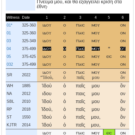
Πνεύμα μου, και θα εξαγγείλει κρίση στα
έθνη·
Witness
Date
1
2
3
4
5
6
01*
325-360
ιδου
ο
παισ
μου
ον
01
325-360
ιδου
ο
παισ
μου
ον
03
325-349
ιδου
ο
παισ
μου
ον
04
375-499
ιδου
ο
παισ
μου
*
ο
05
375-425
ιδου
ο
παισ
μου
εισ
ον
032
375-499
ιδου
ο
παισ
μου
ον
ιδου
ο
παισ
μου
ον
SR
2022
“Ἰδοὺ,
ὁ
παῖς
μου
ὃν
Ἰδοὺ
ὁ
παῖς
μου
ὃν
ᾑ
WH
1885
ιδου
ο
παις
μου
ον
NA
2012
Ἰδοὺ
ὁ
παῖς
μου
ὃν
ᾑ
SBL
2010
Ἰδού,
ὁ
παῖς
μου
ὃν
ᾑ
RP
2018
Ἰδοὺ
ὁ
παῖς
μου,
ὃν
ᾑ
ST
1550
Ἰδού
ὁ
παῖς
μου,
ὃν
ᾑ
KJTR
2014
ιδου
ο
παισ
μου
εισ
ον