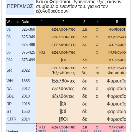
Kαι οι Φαρισαίοι, βγαίνοντας έξω, έκαναν
ΠΕΡΓΑΜΟΣ
συμβούλιο εναντίον του, για να τον
εξολοθρεύσουν.
Witness
Date
1
2
3
4
5
01
325-360
εξελθοντεσ
δε
οι
φαρισεοι
03
325-349
εξελθοντεσ
δε
οι
φαρεισαιοι
04
375-499
εξελθοντεσ
δε
οι
φαρισαιοι
05
375-425
και
εξελθοντεσ
οι
φαρεισαιοι
032
375-499
οι
δε
φαρισαιοι
εξελθοντεσ
δε
οι
φαρεισαιοι
SR
2022
Ἐξελθόντες
δὲ,
οἱ
Φαρισαῖοι
Ἐξελθόντες
δὲ
οἱ
Φαρισαῖοι
WH
1885
εξελθοντες
δε
οι
φαρισαιοι
NA
2012
ἐξελθόντες
δὲ
οἱ
Φαρισαῖοι
SBL
2010
Οἱ
δὲ
Φαρισαῖοι
RP
2018
Οἱ
δὲ
φαρισαῖοι
ST
1550
¶Οἱ
δὲ
Φαρισαῖοι
KJTR
2014
και
εξελθοντεσ
δε
οι
φαρισαιοι
Variant
2532
1831
1161
3588
5330