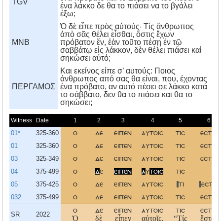
TGV
ένα λάκκο δε θα το πιάσει να το βγάλει
έξω;
Ὁ δὲ εἶπε πρὸς αὐτούς· Τίς ἄνθρωπος
ἀπὸ σᾶς θέλει εἶσθαι, ὅστις ἔχων
MNB
πρόβατον ἕν, ἐὰν τοῦτο πέσῃ ἐν τῷ
σαββάτῳ εἰς λάκκον, δὲν θέλει πιάσει καὶ
σηκώσει αὐτό;
Kαι εκείνος είπε σ’ αυτούς: Ποιος
άνθρωπος από σας θα είναι, που, έχοντας
ΠΕΡΓΑΜΟΣ
ένα πρόβατο, αν αυτό πέσει σε λάκκο κατά
το σάββατο, δεν θα το πιάσει και θα το
σηκώσει;
Witness
Date
1
2
3
4
5
6
01*
325-360
ο
δε
ειπεν
αυτοισ
τισ
εσται
01
325-360
ο
δε
ειπεν
αυτοισ
τισ
εσται
03
325-349
ο
δε
ειπεν
αυτοισ
τισ
εσται
04
375-499
ο
δ
ε
ειπεν
α
υ
τοισ
τισ
05
375-425
ο
δε
ειπεν
αυτοισ
τι
εστιν
032
375-499
ο
δε
ειπεν
αυτοισ
τισ
εσται
ο
δε
ειπεν
αυτοισ
τισ
εσται
SR
2022
Ὁ
δὲ
εἶπεν
αὐτοῖς,
“Τίς
ἔσται