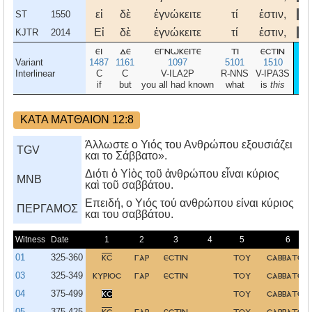
εἰ
δὲ
ἐγνώκειτε
τί
ἐστιν,
Ἔ
ST
1550
Εἰ
δὲ
ἐγνώκειτε
τί
ἐστιν,
Ἔ
KJTR
2014
ει
δε
εγνωκειτε
τι
εστιν
ε
Variant
1487
1161
1097
5101
1510
1
Interlinear
C
C
V-ILA2P
R-NNS
V-IPA3S
N-
if
but
you all had known
what
is
this
m
ΚΑΤΑ ΜΑΤΘΑΙΟΝ 12:8
Άλλωστε ο Υιός του Ανθρώπου εξουσιάζει
TGV
και το Σάββατο».
Διότι ὁ Υἱὸς τοῦ ἀνθρώπου εἶναι κύριος
MNB
καὶ τοῦ σαββάτου.
Eπειδή, ο Yιός τού ανθρώπου είναι κύριος
ΠΕΡΓΑΜΟΣ
και του σαββάτου.
Witness
Date
1
2
3
4
5
6
01
325-360
κσ
γαρ
εστιν
του
σαββατου
03
325-349
κυριοσ
γαρ
εστιν
του
σαββατου
04
375-499
κσ
του
σαββατου
05
375-425
κσ
γαρ
εστιν
του
σαββατου