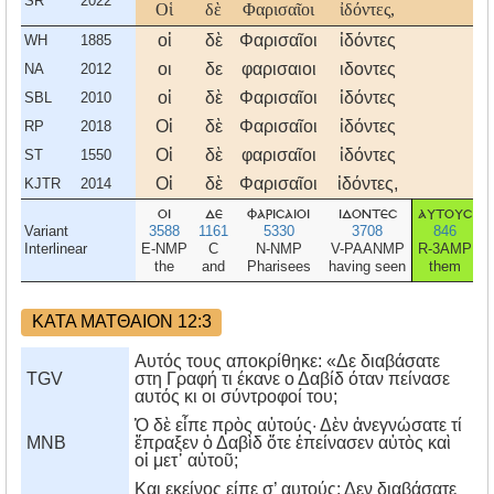
SR
2022
Οἱ
δὲ
Φαρισαῖοι
ἰδόντες,
οἱ
δὲ
Φαρισαῖοι
ἰδόντες
WH
1885
οι
δε
φαρισαιοι
ιδοντες
NA
2012
οἱ
δὲ
Φαρισαῖοι
ἰδόντες
SBL
2010
Οἱ
δὲ
Φαρισαῖοι
ἰδόντες
RP
2018
Οἱ
δὲ
φαρισαῖοι
ἰδόντες
ST
1550
Οἱ
δὲ
Φαρισαῖοι
ἰδόντες,
KJTR
2014
οι
δε
φαρισαιοι
ιδοντεσ
αυτουσ
Variant
3588
1161
5330
3708
846
Interlinear
E-NMP
C
N-NMP
V-PAANMP
R-3AMP
V
the
and
Pharisees
having seen
them
ΚΑΤΑ ΜΑΤΘΑΙΟΝ 12:3
Αυτός τους αποκρίθηκε: «Δε διαβάσατε
TGV
στη Γραφή τι έκανε ο Δαβίδ όταν πείνασε
αυτός κι οι σύντροφοί του;
Ὁ δὲ εἶπε πρὸς αὐτούς· Δὲν ἀνεγνώσατε τί
MNB
ἔπραξεν ὁ Δαβὶδ ὅτε ἐπείνασεν αὐτὸς καὶ
οἱ μετ᾿ αὐτοῦ;
Kαι εκείνος είπε σ’ αυτούς: Δεν διαβάσατε