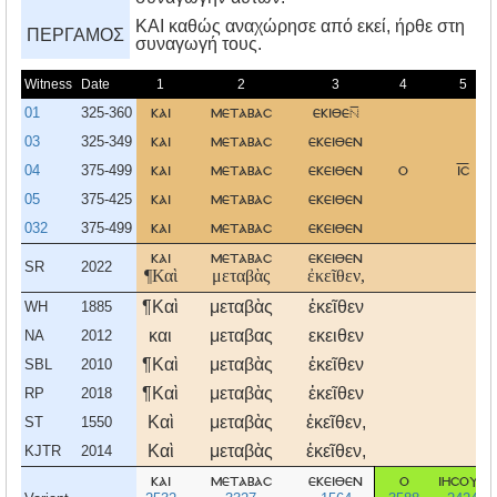
KAI καθώς αναχώρησε από εκεί, ήρθε στη
ΠΕΡΓΑΜΟΣ
συναγωγή τους.
Witness
Date
1
2
3
4
5
01
325-360
και
μεταβασ
εκιθε
03
325-349
και
μεταβασ
εκειθεν
04
375-499
και
μεταβασ
εκειθεν
ο
ισ
05
375-425
και
μεταβασ
εκειθεν
032
375-499
και
μεταβασ
εκειθεν
και
μεταβασ
εκειθεν
SR
2022
¶Καὶ
μεταβὰς
ἐκεῖθεν,
¶Καὶ
μεταβὰς
ἐκεῖθεν
WH
1885
και
μεταβας
εκειθεν
NA
2012
¶Καὶ
μεταβὰς
ἐκεῖθεν
SBL
2010
¶Καὶ
μεταβὰς
ἐκεῖθεν
RP
2018
Καὶ
μεταβὰς
ἐκεῖθεν,
ST
1550
Καὶ
μεταβὰς
ἐκεῖθεν,
KJTR
2014
και
μεταβασ
εκειθεν
ο
ιησουσ