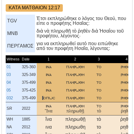
ΚΑΤΑ ΜΑΤΘΑΙΟΝ 12:17
Έτσι εκπληρώθηκε ο λόγος του Θεού, που
TGV
είπε ο προφήτης Ησαΐας:
διὰ νὰ πληρωθῇ τὸ ῥηθὲν διὰ Ἡσαΐου τοῦ
MNB
προφήτου, λέγοντος·
για να εκπληρωθεί αυτό που ειπώθηκε
ΠΕΡΓΑΜΟΣ
από τον προφήτη Hσαΐα, λέγοντας:
Witness
Date
1
2
3
4
01
325-360
ινα
πληρωθη
το
ρηθεν
03
325-349
ινα
πληρωθη
το
ρηθεν
04
375-499
ινα
πληρωθη
το
ρηθεν
05
375-425
ινα
πληρωθη
το
ρηθεν
032
375-499
οπωσ
πληρωθη
το
ρηθεν
ινα
πληρωθη
το
ρηθεν
SR
2022
Ἵνα
πληρωθῇ
τὸ
ῥηθὲν
ἵνα
πληρωθῇ
τὸ
ῥηθὲν
WH
1885
ινα
πληρωθη
το
ρηθεν
NA
2012