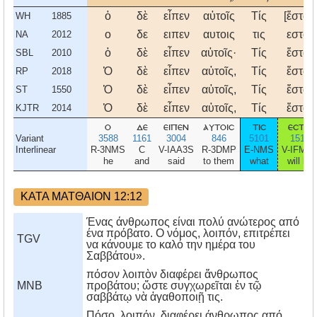
ὁ
δὲ
εἶπεν
αὐτοῖς
Τίς
[ἔσται]
WH
1885
ο
δε
ειπεν
αυτοις
τις
εσται
NA
2012
ὁ
δὲ
εἶπεν
αὐτοῖς·
Τίς
ἔσται
SBL
2010
Ὁ
δὲ
εἶπεν
αὐτοῖς,
Τίς
ἔσται
RP
2018
Ὁ
δὲ
εἶπεν
αὐτοῖς,
Τίς
ἔσται
ST
1550
Ὁ
δὲ
εἶπεν
αὐτοῖς,
Τίς
ἔσται
KJTR
2014
ο
δε
ειπεν
αυτοισ
τισ
εσται
Variant
3588
1161
3004
846
5101
1510
Interlinear
R-3NMS
C
V-IAA3S
R-3DMP
E-NMS
V-IFM3
he
and
said
to them
what
will be
ΚΑΤΑ ΜΑΤΘΑΙΟΝ 12:12
Ένας άνθρωπος είναι πολύ ανώτερος από
ένα πρόβατο. Ο νόμος, λοιπόν, επιτρέπει
TGV
να κάνουμε το καλό την ημέρα του
Σαββάτου».
πόσον λοιπὸν διαφέρει ἄνθρωπος
MNB
προβάτου; ὥστε συγχωρεῖται ἐν τῷ
σαββάτῳ νὰ ἀγαθοποιῇ τις.
Πόσο, λοιπόν, διαφέρει άνθρωπος από