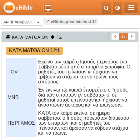
eBible.gr/collate/mat.12
ΑΝΤΙΠΑΡΑΒΟΛΗ
ΚΑΤΑ ΜΑΤΘΑΙΟΝ
12
12
ΚΑΤΑ ΜΑΤΘΑΙΟΝ 12:1
Εκείνο τον καιρό ο Ιησούς περνούσε ένα
Σάββατο μέσα από σπαρμένα χωράφια. Οι
TGV
μαθητές του πείνασαν κι άρχισαν να
τρίβουν τα στάχυα και να τρώνε τους
σπόρους.
Ἐν ἐκείνῳ τῷ καιρῷ ἐπορεύετο ὁ Ἰησοῦς
διὰ τῶν σπαρτῶν ἐν σαββάτῳ· οἱ δὲ
MNB
μαθηταὶ αὐτοῦ ἐπείνασαν καὶ ἤρχισαν νὰ
ἀνασπῶσιν ἀστάχυα καὶ νὰ τρώγωσιν.
KATA τον καιρό εκείνο, σε ημέρα
σαββάτου, ο Iησούς πορευόταν διαμέσου
ΠΕΡΓΑΜΟΣ
των σπαρτών· και οι μαθητές του
πείνασαν, και άρχισαν να κόβουν στάχυα
και να τρώνε.