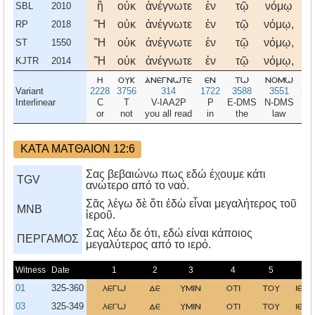
ἢ
οὐκ
ἀνέγνωτε
ἐν
τῷ
νόμῳ
ὅτ
SBL
2010
Ἢ
οὐκ
ἀνέγνωτε
ἐν
τῷ
νόμῳ,
ὅτ
RP
2018
Ἢ
οὐκ
ἀνέγνωτε
ἐν
τῷ
νόμῳ,
ὅτ
ST
1550
Ἢ
οὐκ
ἀνέγνωτε
ἐν
τῷ
νόμῳ,
ὅτ
KJTR
2014
η
ουκ
ανεγνωτε
εν
τω
νομω
οτ
Variant
2228
3756
314
1722
3588
3551
37
Interlinear
C
T
V-IAA2P
P
E-DMS
N-DMS
C
or
not
you all read
in
the
law
tha
ΚΑΤΑ ΜΑΤΘΑΙΟΝ 12:6
Σας βεβαιώνω πως εδώ έχουμε κάτι
TGV
ανώτερο από το ναό.
Σᾶς λέγω δὲ ὅτι ἐδὼ εἶναι μεγαλήτερος τοῦ
MNB
ἱεροῦ.
Σας λέω δε ότι, εδώ είναι κάποιος
ΠΕΡΓΑΜΟΣ
μεγαλύτερος από το ιερό.
Witness
Date
1
2
3
4
5
6
01
325-360
λεγω
δε
υμιν
οτι
του
ιερο
03
325-349
λεγω
δε
υμιν
οτι
του
ιερο