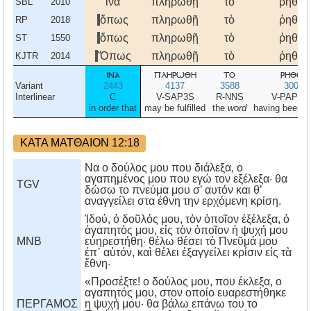
ἵνα
πληρωθῇ
τὸ
ῥηθὲν
SBL
2010
ὅπως
πληρωθῇ
τὸ
ῥηθὲν
RP
2018
ὅπως
πληρωθῇ
τὸ
ῥηθὲν
ST
1550
Ὅπως
πληρωθῇ
τὸ
ῥηθὲν
KJTR
2014
ινα
πληρωθη
το
ρηθεν
Variant
2443
4137
3588
3004
Interlinear
C
V-SAP3S
R-NNS
V-PAPNN
in order that
may be fulfilled
the
word
having been 
ΚΑΤΑ ΜΑΤΘΑΙΟΝ 12:18
Να ο δούλος μου που διάλεξα, ο
αγαπημένος μου που εγώ τον εξέλεξα· θα
TGV
δώσω το πνεύμα μου σ’ αυτόν και θ’
αναγγείλει στα έθνη την ερχόμενη κρίση.
Ἰδού, ὁ δοῦλός μου, τὸν ὁποῖον ἐξέλεξα, ὁ
ἀγαπητὸς μου, εἰς τὸν ὁποῖον ἡ ψυχή μου
MNB
εὐηρεστήθη· θέλω θέσει τὸ Πνεῦμά μου
ἐπ᾿ αὐτόν, καὶ θέλει ἐξαγγείλει κρίσιν εἰς τὰ
ἔθνη·
«Προσέξτε! ο δούλος μου, που έκλεξα, ο
αγαπητός μου, στον οποίο ευαρεστήθηκε
ΠΕΡΓΑΜΟΣ
η ψυχή μου· θα βάλω επάνω του το