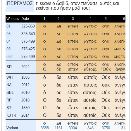
ΠΕΡΓΑΜΟΣ
τι έκανε ο Δαβίδ, όταν πείνασε, αυτός και
εκείνοι που ήσαν μαζί του;
Witness
Date
1
2
3
4
5
6
01
325-360
ο
δε
ειπεν
αυτοισ
ουκ
ανεγνω
03
325-349
ο
δε
ειπεν
αυτοισ
ουκ
ανεγνω
04
375-499
ο
δε
ειπεν
αυτοισ
ουκ
ανεγνω
05
375-425
ο
δε
ειπεν
αυτοισ
ουκ
ανεγνωτ
032
375-499
ο
δε
ειπεν
αυτοισ
ουκ
ανεγνωτ
ο
δε
ειπεν
αυτοισ
ουκ
ανεγνω
SR
2022
Ὁ
δὲ
εἶπεν
αὐτοῖς,
“Οὐκ
ἀνέγνωτ
ὁ
δὲ
εἶπεν
αὐτοῖς
Οὐκ
ἀνέγνω
WH
1885
ο
δε
ειπεν
αυτοις
ουκ
ανεγνω
NA
2012
ὁ
δὲ
εἶπεν
αὐτοῖς·
Οὐκ
ἀνέγνω
SBL
2010
Ὁ
δὲ
εἶπεν
αὐτοῖς,
Οὐκ
ἀνέγνω
RP
2018
Ὁ
δὲ
εἶπεν
αὐτοῖς,
Οὐκ
ἀνέγνω
ST
1550
Ὁ
δὲ
εἶπεν
αὐτοῖς,
Οὐκ
ἀνέγνω
KJTR
2014
ο
δε
ειπεν
αυτοισ
ουκ
ανεγνω
Variant
3588
1161
3004
846
3756
314