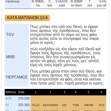
Interlinear
R-3NMS
C
V-IAA3S
R-3DMP
T
V-IAA2
he
but
said
to them
not
you all re
ΚΑΤΑ ΜΑΤΘΑΙΟΝ 12:4
Πως μπήκε στο ναό του Θεού, κι έφαγε
τους άρτους της προθέσεως, που δεν
TGV
επιτρεπόταν από το νόμο να τους φάει
ούτε αυτός ούτε οι σύντροφοί του παρά
μόνο οι ιερείς;
πῶς εἰσῆλθεν εἰς τὸν οἶκον τοῦ Θεοῦ καὶ
ἔφαγε τοὺς ἄρτους τῆς προθέσεως, τοὺς
MNB
ὁποίους δὲν ἦτο συγκεχωρημένον εἰς
αὐτὸν νὰ φάγῃ, οὔτε εἰς τοὺς μετ᾿ αὐτοῦ,
εἰμή εἰς τοὺς ἱερεῖς μόνους;
Πώς μπήκε μέσα στον οίκο τού Θεού, και
έφαγε τους άρτους τής πρόθεσης, που δεν
ΠΕΡΓΑΜΟΣ
του επιτρεπόταν να φάει, ούτε και εκείνοι
που ήσαν μαζί του, παρά μονάχα οι ιερείς;
Witness
Date
1
2
3
4
5
6
𝔓70
275-299
01
325-360
πωσ
εισηλθεν
εισ
τον
οικον
του