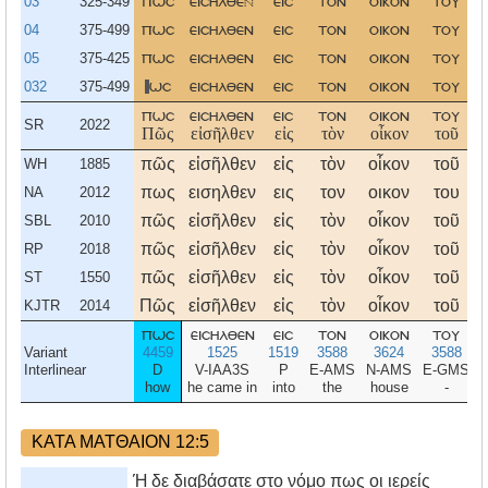
03
325-349
πωσ
εισηλθε
εισ
τον
οικον
του
04
375-499
πωσ
εισηλθεν
εισ
τον
οικον
του
05
375-425
πωσ
εισηλθεν
εισ
τον
οικον
του
032
375-499
ωσ
εισηλθεν
εισ
τον
οικον
του
πωσ
εισηλθεν
εισ
τον
οικον
του
SR
2022
Πῶς
εἰσῆλθεν
εἰς
τὸν
οἶκον
τοῦ
πῶς
εἰσῆλθεν
εἰς
τὸν
οἶκον
τοῦ
WH
1885
πως
εισηλθεν
εις
τον
οικον
του
NA
2012
πῶς
εἰσῆλθεν
εἰς
τὸν
οἶκον
τοῦ
SBL
2010
πῶς
εἰσῆλθεν
εἰς
τὸν
οἶκον
τοῦ
RP
2018
πῶς
εἰσῆλθεν
εἰς
τὸν
οἶκον
τοῦ
ST
1550
Πῶς
εἰσῆλθεν
εἰς
τὸν
οἶκον
τοῦ
KJTR
2014
πωσ
εισηλθεν
εισ
τον
οικον
του
Variant
4459
1525
1519
3588
3624
3588
Interlinear
D
V-IAA3S
P
E-AMS
N-AMS
E-GMS
how
he came in
into
the
house
-
ΚΑΤΑ ΜΑΤΘΑΙΟΝ 12:5
Ή δε διαβάσατε στο νόμο πως οι ιερείς