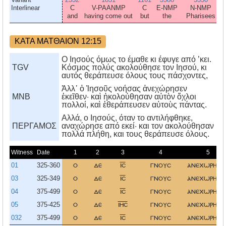
Interlinear
C
V-PAANMP
C
E-NMP
N-NMP
and
having come out
but
the
Pharisees
ΚΑΤΑ ΜΑΤΘΑΙΟΝ 12:15
Ο Ιησούς όμως το έμαθε κι έφυγε από ’κει.
TGV
Κόσμος πολύς ακολούθησε τον Ιησού, κι
αυτός θεράπευσε όλους τους πάσχοντες,
Ἀλλ᾿ ὁ Ἰησοῦς νοήσας ἀνεχώρησεν
MNB
ἐκεῖθεν· καὶ ἠκολούθησαν αὐτὸν ὄχλοι
πολλοί, καὶ ἐθεράπευσεν αὐτοὺς πάντας.
Aλλά, ο Iησούς, όταν το αντιλήφθηκε,
ΠΕΡΓΑΜΟΣ
αναχώρησε από εκεί· και τον ακολούθησαν
πολλά πλήθη, και τους θεράπευσε όλους.
Witness
Date
1
2
3
4
5
01
325-360
ο
δε
ισ
γνουσ
ανεχωρησε
03
325-349
ο
δε
ισ
γνουσ
ανεχωρησε
04
375-499
ο
δε
ισ
γνουσ
ανεχωρησε
05
375-425
ο
δε
ιησ
γνουσ
ανεχωρησε
032
375-499
ο
δε
ισ
γνουσ
ανεχωρησε