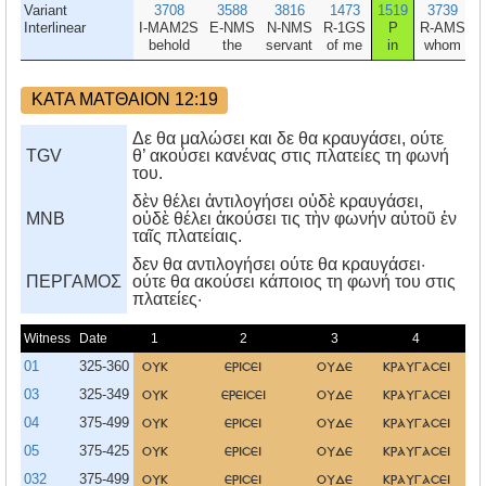
Variant
3708
3588
3816
1473
1519
3739
Interlinear
I-MAM2S
E-NMS
N-NMS
R-1GS
P
R-AMS
behold
the
servant
of me
in
whom
ΚΑΤΑ ΜΑΤΘΑΙΟΝ 12:19
Δε θα μαλώσει και δε θα κραυγάσει, ούτε
TGV
θ’ ακούσει κανένας στις πλατείες τη φωνή
του.
δὲν θέλει ἀντιλογήσει οὐδὲ κραυγάσει,
MNB
οὐδὲ θέλει ἀκούσει τις τὴν φωνήν αὐτοῦ ἐν
ταῖς πλατείαις.
δεν θα αντιλογήσει ούτε θα κραυγάσει·
ΠΕΡΓΑΜΟΣ
ούτε θα ακούσει κάποιος τη φωνή του στις
πλατείες·
Witness
Date
1
2
3
4
01
325-360
ουκ
ερισει
ουδε
κραυγασει
03
325-349
ουκ
ερεισει
ουδε
κραυγασει
04
375-499
ουκ
ερισει
ουδε
κραυγασει
05
375-425
ουκ
ερισει
ουδε
κραυγασει
032
375-499
ουκ
ερισει
ουδε
κραυγασει