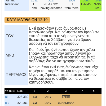
Variant
2532
3327
1564
3588
2424
Interlinear
C
V-PAANMS
D
E-NMS
N-NMS
and
having departed
from there
-
Jesus
ΚΑΤΑ ΜΑΤΘΑΙΟΝ 12:10
Εκεί βρισκόταν ένας άνθρωπος με
παράλυτο χέρι. Και ρώτησαν τον Ιησού αν
TGV
επιτρέπεται από το νόμο να γίνονται
θεραπείες το Σάββατο, γιατί να βρουν
αφορμή να τον κατηγορήσουν.
Καὶ ἰδού, ἦτο ἄνθρωπος ἔχων τὴν χεῖρα
ξηράν· καὶ ἠρώτησαν αὐτὸν λέγοντες·
MNB
Συγχωρεῖται τάχα νὰ θεραπεύῃ τις ἐν τῷ
σαββάτῳ; διὰ νὰ κατηγορήσωσιν αὐτόν.
Kαι να! ήταν εκεί ένας άνθρωπος που είχε
το χέρι του παράλυτο· και τον ρώτησαν,
ΠΕΡΓΑΜΟΣ
λέγοντας: Άραγε, επιτρέπεται σε κάποιον
να θεραπεύει το σάββατο; Για να τον
κατηγορήσουν.
Witness
Date
1
2
3
4
5
6
01
325-360
και
ιδου
ανοσ
03
325-349
και
ιδου
ανθρωποσ