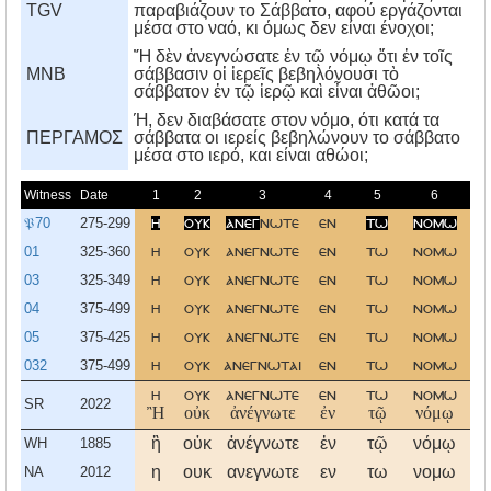
TGV
παραβιάζουν το Σάββατο, αφού εργάζονται
μέσα στο ναό, κι όμως δεν είναι ένοχοι;
Ἤ δὲν ἀνεγνώσατε ἐν τῷ νόμῳ ὅτι ἐν τοῖς
MNB
σάββασιν οἱ ἱερεῖς βεβηλόνουσι τὸ
σάββατον ἐν τῷ ἱερῷ καὶ εἶναι ἀθῶοι;
Ή, δεν διαβάσατε στον νόμο, ότι κατά τα
ΠΕΡΓΑΜΟΣ
σάββατα οι ιερείς βεβηλώνουν το σάββατο
μέσα στο ιερό, και είναι αθώοι;
Witness
Date
1
2
3
4
5
6
7
𝔓70
275-299
η
ουκ
ανεγ
νωτε
εν
τω
νομω
οτ
01
325-360
η
ουκ
ανεγνωτε
εν
τω
νομω
οτ
03
325-349
η
ουκ
ανεγνωτε
εν
τω
νομω
οτ
04
375-499
η
ουκ
ανεγνωτε
εν
τω
νομω
οτ
05
375-425
η
ουκ
ανεγνωτε
εν
τω
νομω
οτ
032
375-499
η
ουκ
ανεγνωται
εν
τω
νομω
οτ
η
ουκ
ανεγνωτε
εν
τω
νομω
οτ
SR
2022
Ἢ
οὐκ
ἀνέγνωτε
ἐν
τῷ
νόμῳ
ὅτ
ἢ
οὐκ
ἀνέγνωτε
ἐν
τῷ
νόμῳ
ὅτ
WH
1885
η
ουκ
ανεγνωτε
εν
τω
νομω
οτ
NA
2012