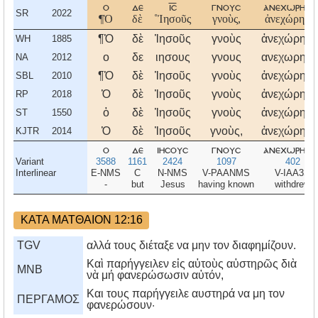
ο
δε
ισ
γνουσ
ανεχωρησε
SR
2022
¶Ὁ
δὲ
˚Ἰησοῦς
γνοὺς,
ἀνεχώρησε
¶Ὁ
δὲ
Ἰησοῦς
γνοὺς
ἀνεχώρησε
WH
1885
ο
δε
ιησους
γνους
ανεχωρησε
NA
2012
¶Ὁ
δὲ
Ἰησοῦς
γνοὺς
ἀνεχώρησε
SBL
2010
Ὁ
δὲ
Ἰησοῦς
γνοὺς
ἀνεχώρησε
RP
2018
ὁ
δὲ
Ἰησοῦς
γνοὺς
ἀνεχώρησε
ST
1550
Ὁ
δὲ
Ἰησοῦς
γνοὺς,
ἀνεχώρησε
KJTR
2014
ο
δε
ιησουσ
γνουσ
ανεχωρησε
Variant
3588
1161
2424
1097
402
Interlinear
E-NMS
C
N-NMS
V-PAANMS
V-IAA3S
-
but
Jesus
having known
withdrew
ΚΑΤΑ ΜΑΤΘΑΙΟΝ 12:16
TGV
αλλά τους διέταξε να μην τον διαφημίζουν.
Καὶ παρήγγειλεν εἰς αὐτοὺς αὐστηρῶς διὰ
MNB
νὰ μή φανερώσωσιν αὐτόν,
Kαι τους παρήγγειλε αυστηρά να μη τον
ΠΕΡΓΑΜΟΣ
φανερώσουν·