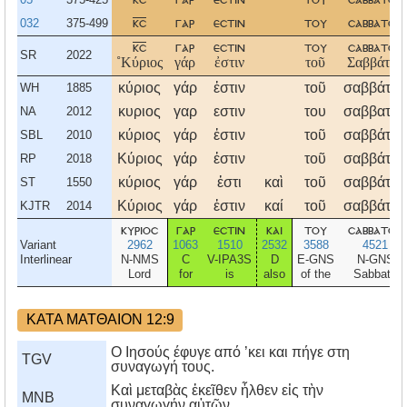
032
375-499
κσ
γαρ
εστιν
του
σαββατου
κσ
γαρ
εστιν
του
σαββατου
SR
2022
˚Κύριος
γάρ
ἐστιν
τοῦ
Σαββάτου
κύριος
γάρ
ἐστιν
τοῦ
σαββάτου
WH
1885
κυριος
γαρ
εστιν
του
σαββατου
NA
2012
κύριος
γάρ
ἐστιν
τοῦ
σαββάτου
SBL
2010
Κύριος
γάρ
ἐστιν
τοῦ
σαββάτου
RP
2018
κύριος
γάρ
ἐστι
καὶ
τοῦ
σαββάτου
ST
1550
Κύριος
γάρ
ἐστιν
καί
τοῦ
σαββάτου
KJTR
2014
κυριοσ
γαρ
εστιν
και
του
σαββατου
Variant
2962
1063
1510
2532
3588
4521
Interlinear
N-NMS
C
V-IPA3S
D
E-GNS
N-GNS
Lord
for
is
also
of the
Sabbath
ΚΑΤΑ ΜΑΤΘΑΙΟΝ 12:9
Ο Ιησούς έφυγε από ’κει και πήγε στη
TGV
συναγωγή τους.
Καὶ μεταβὰς ἐκεῖθεν ἦλθεν εἰς τὴν
MNB
συναγωγήν αὐτῶν.