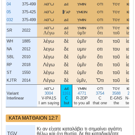
04
375-499
λεγω
δε
υμιν
οτι
του
ιερο
05
375-425
λεγω
γαρ
υμειν
οτι
του
ιερο
032
375-499
λεγω
δε
υμιν
οτι
του
ιερο
λεγω
δε
υμιν
οτι
του
ιερο
SR
2022
Λέγω
δὲ
ὑμῖν
ὅτι
τοῦ
ἱερο
λέγω
δὲ
ὑμῖν
ὅτι
τοῦ
ἱερο
WH
1885
λεγω
δε
υμιν
οτι
του
ιερο
NA
2012
λέγω
δὲ
ὑμῖν
ὅτι
τοῦ
ἱερο
SBL
2010
Λέγω
δὲ
ὑμῖν
ὅτι
τοῦ
ἱερο
RP
2018
λέγω
δὲ
ὑμῖν
ὅτι
τοῦ
ἱερο
ST
1550
Λέγω
δὲ
ὑμῖν,
Ὅτι
τοῦ
ἱερο
KJTR
2014
λεγω
δε
υμιν
οτι
του
ιερο
Variant
3004
1161
4771
3754
3588
241
Interlinear
V-IPA1S
C
R-2DP
C
E-GNS
N-G
I am saying
but
to you all
that
one
the
temp
ΚΑΤΑ ΜΑΤΘΑΙΟΝ 12:7
Κι αν είχατε καταλάβει τι σημαίνει αγάπη
TGV
θέλω και όχι θυσία, δε θα καταδικάζατε