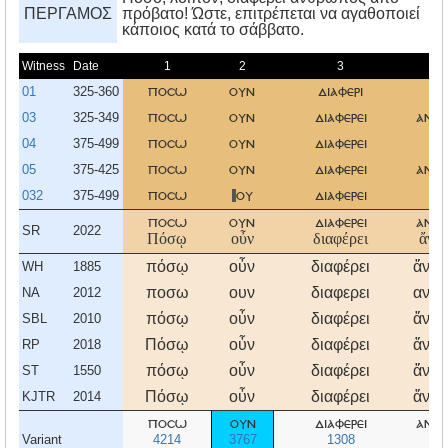
ΠΕΡΓΑΜΟΣ
πρόβατο! Ώστε, επιτρέπεται να αγαθοποιεί
κάποιος κατά το σάββατο.
Witness
Date
1
2
3
01
325-360
ποσω
ουν
διαφερι
α
03
325-349
ποσω
ουν
διαφερει
ανθ
04
375-499
ποσω
ουν
διαφερει
α
05
375-425
ποσω
ουν
διαφερει
ανθ
032
375-499
ποσω
ου
διαφερει
α
ποσω
ουν
διαφερει
ανθ
SR
2022
Πόσῳ
οὖν
διαφέρει
ἄνθ
πόσῳ
οὖν
διαφέρει
ἄνθ
WH
1885
ποσω
ουν
διαφερει
ανθ
NA
2012
πόσῳ
οὖν
διαφέρει
ἄνθ
SBL
2010
Πόσῳ
οὖν
διαφέρει
ἄνθ
RP
2018
πόσῳ
οὖν
διαφέρει
ἄνθ
ST
1550
Πόσῳ
οὖν
διαφέρει
ἄνθ
KJTR
2014
ποσω
ουν
διαφερει
ανθ
Variant
4214
3767
1308
4