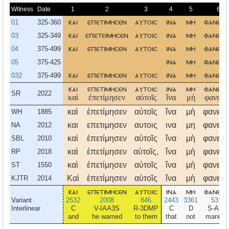
Witness
Date
1
2
3
4
5
6
01
325-360
και
επετιμησεν
αυτοισ
ινα
μη
φανερο
03
325-349
και
επετειμησεν
αυτοισ
ινα
μη
φανερο
04
375-499
και
επετιμησεν
αυτοισ
ινα
μη
φανερο
05
375-425
ινα
μη
φανερο
032
375-499
και
επετιμησεν
αυτοισ
ινα
μη
φανερο
και
επετιμησεν
αυτοισ
ινα
μη
φανερο
SR
2022
καὶ
ἐπετίμησεν
αὐτοῖς
ἵνα
μὴ
φανερὸ
καὶ
ἐπετίμησεν
αὐτοῖς
ἵνα
μὴ
φανερ
WH
1885
και
επετιμησεν
αυτοις
ινα
μη
φανερ
NA
2012
καὶ
ἐπετίμησεν
αὐτοῖς
ἵνα
μὴ
φανερ
SBL
2010
καὶ
ἐπετίμησεν
αὐτοῖς,
ἵνα
μὴ
φανερ
RP
2018
καὶ
ἐπετίμησεν
αὐτοῖς
ἵνα
μὴ
φανερ
ST
1550
Καὶ
ἐπετίμησεν
αὐτοῖς
ἵνα
μὴ
φανερ
KJTR
2014
και
επετιμησεν
αυτοισ
ινα
μη
φανερο
Variant
2532
2008
846
2443
3361
5318
Interlinear
C
V-IAA3S
R-3DMP
C
D
S-AMS
and
he warned
to them
that
not
manifes