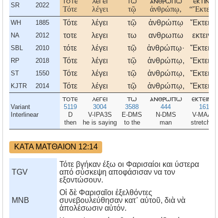
τοτε
λεγει
τω
ανθρωπω
εκτινο
SR
2022
Τότε
λέγει
τῷ
ἀνθρώπῳ,
“Ἔκτειν
Τότε
λέγει
τῷ
ἀνθρώπῳ
Ἔκτεινό
WH
1885
τοτε
λεγει
τω
ανθρωπω
εκτεινο
NA
2012
τότε
λέγει
τῷ
ἀνθρώπῳ·
Ἔκτεινό
SBL
2010
Τότε
λέγει
τῷ
ἀνθρώπῳ,
Ἔκτεινο
RP
2018
Τότε
λέγει
τῷ
ἀνθρώπῳ,
Ἔκτεινο
ST
1550
Τότε
λέγει
τῷ
ἀνθρώπῳ,
Ἔκτεινό
KJTR
2014
τοτε
λεγει
τω
ανθρωπω
εκτεινο
Variant
5119
3004
3588
444
1614
Interlinear
D
V-IPA3S
E-DMS
N-DMS
V-MAA2
then
he is saying
to the
man
stretch o
ΚΑΤΑ ΜΑΤΘΑΙΟΝ 12:14
Τότε βγήκαν έξω οι Φαρισαίοι και ύστερα
TGV
από σύσκεψη αποφάσισαν να τον
εξοντώσουν.
Οἱ δὲ Φαρισαῖοι ἐξελθόντες
MNB
συνεβουλεύθησαν κατ᾿ αὐτοῦ, διὰ νὰ
ἀπολέσωσιν αὐτόν.