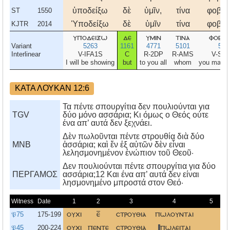
ὑποδείξω
δὲ
ὑμῖν,
τίνα
φοβηθ
ST
1550
Ὑποδείξω
δὲ
ὑμῖν
τίνα
φοβηθ
KJTR
2014
υποδειξω
δε
υμιν
τινα
φοβηθ
Variant
5263
1161
4771
5101
539
Interlinear
V-IFA1S
C
R-2DP
R-AMS
V-SA
I will be showing
but
to you all
whom
you may b
ΚΑΤΑ ΛΟΥΚΑΝ 12:6
Τα πέντε σπουργίτια δεν πουλιούνται για
TGV
δύο μόνο ασσάρια; Κι όμως ο Θεός ούτε
ένα απ’ αυτά δεν ξεχνάει.
Δὲν πωλοῦνται πέντε στρουθία διὰ δύο
MNB
ἀσσάρια; καὶ ἕν ἐξ αὐτῶν δὲν εἶναι
λελησμονημένον ἐνώπιον τοῦ Θεοῦ·
Δεν πουλιούνται πέντε σπουργίτια για δύο
ΠΕΡΓΑΜΟΣ
ασσάρια;12 Kαι ένα απ’ αυτά δεν είναι
λησμονημένο μπροστά στον Θεό·
Witness
Date
1
2
3
4
5
𝔓75
175-199
ουχι
ε
στρουθια
πωλουνται
𝔓45
200-224
ουχι
πεντε
στρουθια
πωλειται