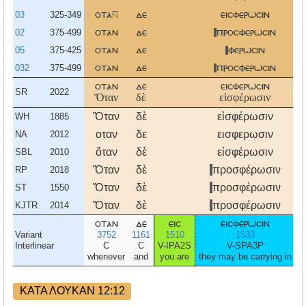
03
325-349
οτα
δε
εισφερωσιν
υ
02
375-499
οταν
δε
προσφερωσιν
υ
05
375-425
οταν
δε
φερωσιν
υ
032
375-499
οταν
δε
προσφερωσιν
υ
οταν
δε
εισφερωσιν
υ
SR
2022
Ὅταν
δὲ
εἰσφέρωσιν
Ὅταν
δὲ
εἰσφέρωσιν
ὑ
WH
1885
οταν
δε
εισφερωσιν
υ
NA
2012
ὅταν
δὲ
εἰσφέρωσιν
ὑ
SBL
2010
Ὅταν
δὲ
προσφέρωσιν
ὑ
RP
2018
Ὅταν
δὲ
προσφέρωσιν
ὑ
ST
1550
Ὅταν
δὲ
προσφέρωσιν
ὑ
KJTR
2014
οταν
δε
εισ
εισφερωσιν
Variant
3752
1161
1510
1533
Interlinear
C
C
V-IPA2S
V-SPA3P
R
whenever
and
you are
they may be carrying in
y
ΚΑΤΑ ΛΟΥΚΑΝ 12:12