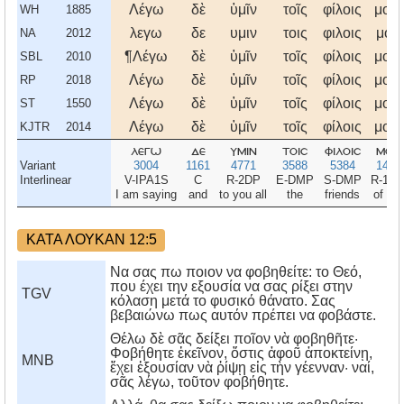
Λέγω
δὲ
ὑμῖν
τοῖς
φίλοις
μου,
WH
1885
λεγω
δε
υμιν
τοις
φιλοις
μου
NA
2012
¶Λέγω
δὲ
ὑμῖν
τοῖς
φίλοις
μου,
SBL
2010
Λέγω
δὲ
ὑμῖν
τοῖς
φίλοις
μου,
RP
2018
Λέγω
δὲ
ὑμῖν
τοῖς
φίλοις
μου,
ST
1550
Λέγω
δὲ
ὑμῖν
τοῖς
φίλοις
μου,
KJTR
2014
λεγω
δε
υμιν
τοισ
φιλοισ
μου
Variant
3004
1161
4771
3588
5384
1473
Interlinear
V-IPA1S
C
R-2DP
E-DMP
S-DMP
R-1G
I am saying
and
to you all
the
friends
of me
ΚΑΤΑ ΛΟΥΚΑΝ 12:5
Να σας πω ποιον να φοβηθείτε: το Θεό,
που έχει την εξουσία να σας ρίξει στην
TGV
κόλαση μετά το φυσικό θάνατο. Σας
βεβαιώνω πως αυτόν πρέπει να φοβάστε.
Θέλω δὲ σᾶς δείξει ποῖον νὰ φοβηθῆτε·
Φοβήθητε ἐκεῖνον, ὅστις ἀφοῦ ἀποκτείνῃ,
MNB
ἔχει ἐξουσίαν νὰ ῥίψῃ εἰς τὴν γέενναν· ναί,
σᾶς λέγω, τοῦτον φοβήθητε.