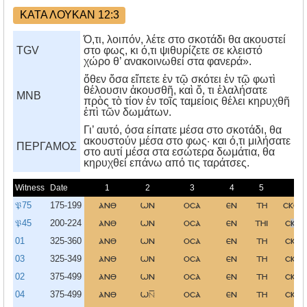
ΚΑΤΑ ΛΟΥΚΑΝ 12:3
Ό,τι, λοιπόν, λέτε στο σκοτάδι θα ακουστεί
TGV
στο φως, κι ό,τι ψιθυρίζετε σε κλειστό
χώρο θ’ ανακοινωθεί στα φανερά».
ὅθεν ὅσα εἴπετε ἐν τῷ σκότει ἐν τῷ φωτὶ
θέλουσιν ἀκουσθῆ, καὶ ὅ, τι ἐλαλήσατε
MNB
πρὸς τὸ τίον ἐν τοῖς ταμείοις θέλει κηρυχθῆ
ἐπὶ τῶν δωμάτων.
Γι’ αυτό, όσα είπατε μέσα στο σκοτάδι, θα
ακουστούν μέσα στο φως· και ό,τι μιλήσατε
ΠΕΡΓΑΜΟΣ
στο αυτί μέσα στα εσώτερα δωμάτια, θα
κηρυχθεί επάνω από τις ταράτσες.
Witness
Date
1
2
3
4
5
6
𝔓75
175-199
ανθ
ων
οσα
εν
τη
σκοτ
𝔓45
200-224
ανθ
ων
οσα
εν
τηι
σ
κ
ο
τ
01
325-360
ανθ
ων
οσα
εν
τη
σκοτ
03
325-349
ανθ
ων
οσα
εν
τη
σκοτ
02
375-499
ανθ
ων
οσα
εν
τη
σκοτ
04
375-499
ανθ
ω
οσα
εν
τη
σκοτ