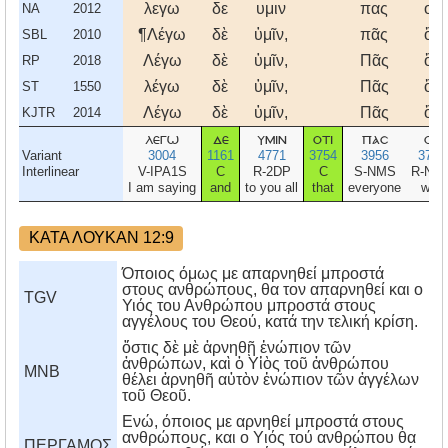
λεγω
δε
υμιν
πας
ος
NA
2012
¶Λέγω
δὲ
ὑμῖν,
πᾶς
ὃς
SBL
2010
Λέγω
δὲ
ὑμῖν,
Πᾶς
ὃς
RP
2018
λέγω
δὲ
ὑμῖν,
Πᾶς
ὃς
ST
1550
Λέγω
δὲ
ὑμῖν,
Πᾶς
ὃς
KJTR
2014
λεγω
δε
υμιν
οτι
πασ
οσ
Variant
3004
1161
4771
3754
3956
3739
Interlinear
V-IPA1S
C
R-2DP
C
S-NMS
R-NM
I am saying
and
to you all
that
everyone
who
ΚΑΤΑ ΛΟΥΚΑΝ 12:9
Όποιος όμως με απαρνηθεί μπροστά
στους ανθρώπους, θα τον απαρνηθεί και ο
TGV
Υιός του Ανθρώπου μπροστά στους
αγγέλους του Θεού, κατά την τελική κρίση.
ὅστις δὲ μὲ ἀρνηθῇ ἐνώπιον τῶν
ἀνθρώπων, καὶ ὁ Υἱὸς τοῦ ἀνθρώπου
MNB
θέλει ἀρνηθῆ αὐτὸν ἐνώπιον τῶν ἀγγέλων
τοῦ Θεοῦ.
Eνώ, όποιος με αρνηθεί μπροστά στους
ανθρώπους, και ο Yιός τού ανθρώπου θα
ΠΕΡΓΑΜΟΣ