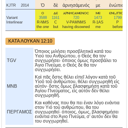
Ὁ
δὲ
ἀρνησάμενός
με
ἐνώπιον
KJTR
2014
ο
δε
αρνησαμενοσ
με
ενωπιον
Variant
3588
1161
720
1473
1799
Interlinear
R-NMS
C
V-PAMNMS
R-1AS
P
the
one
but
having disowned
me
before
ΚΑΤΑ ΛΟΥΚΑΝ 12:10
Όποιος μιλήσει προσβλητικά κατά του
Υιού του Ανθρώπου, ο Θεός θα τον
TGV
συγχωρήσει· όποιος όμως προσβάλει το
Άγιο Πνεύμα, ο Θεός δε θα τον
συγχωρήσει.
Καὶ πᾶς ὅστις θέλει εἰπεῖ λόγον κατὰ τοῦ
Υἱοῦ τοῦ ἀνθρώπου, θέλει συγχωρηθῆ εἰς
MNB
αὐτόν· ὅστις ὅμως βλασφημήσῃ κατὰ τοῦ
Ἁγίου Πνεύματος, εἰς αὐτὸν δὲν θέλει
συγχωρηθῆ.
Kαι καθένας που θα πει έναν λόγο ενάντια
στον Yιό τού ανθρώπου, θα του
ΠΕΡΓΑΜΟΣ
συγχωρηθεί· όποιος, όμως, βλασφημήσει
ενάντια στο Άγιο Πνεύμα, σ’ αυτόν δεν θα
του συγχωρηθεί.