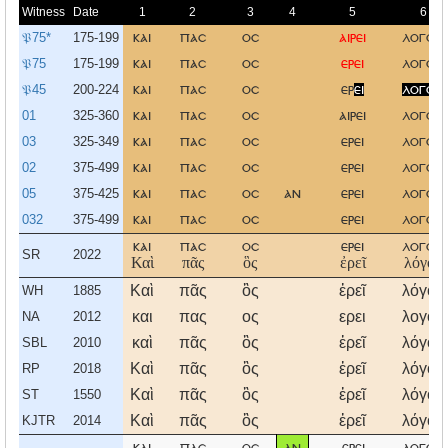
Witness
Date
1
2
3
4
5
6
𝔓75*
175-199
και
πασ
οσ
αιρει
λογον
𝔓75
175-199
και
πασ
οσ
ερει
λογον
𝔓45
200-224
και
πασ
οσ
ερ
ει
λογον
01
325-360
και
πασ
οσ
αιρει
λογον
03
325-349
και
πασ
οσ
ερει
λογον
02
375-499
και
πασ
οσ
ερει
λογο
05
375-425
και
πασ
οσ
αν
ερει
λογον
032
375-499
και
πασ
οσ
ερει
λογον
και
πασ
οσ
ερει
λογον
SR
2022
Καὶ
πᾶς
ὃς
ἐρεῖ
λόγον
Καὶ
πᾶς
ὃς
ἐρεῖ
λόγον
WH
1885
και
πας
ος
ερει
λογον
NA
2012
καὶ
πᾶς
ὃς
ἐρεῖ
λόγον
SBL
2010
Καὶ
πᾶς
ὃς
ἐρεῖ
λόγον
RP
2018
Καὶ
πᾶς
ὃς
ἐρεῖ
λόγον
ST
1550
Καὶ
πᾶς
ὃς
ἐρεῖ
λόγον
KJTR
2014
και
πασ
οσ
αν
ερει
λογον