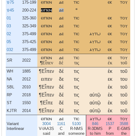
𝔓75
175-199
ειπεν
δε
τισ
εκ
του
𝔓45
200-224
ειπεν
δε
*
01
325-360
ειπεν
δε
τισ
εκ
του
03
325-349
ειπεν
δε
τισ
εκ
του
02
375-499
ειπεν
δε
τισ
αυτω
εκ
του
05
375-425
ειπεν
δε
τισ
αυτω
εκ
του
032
375-499
ειπεν
δε
τισ
αυτω
εκ
του
ειπεν
δε
τισ
εκ
του
SR
2022
¶Εἶπεν
δέ
τις
ἐκ
τοῦ
¶Εἶπεν
δέ
τις
ἐκ
τοῦ
WH
1885
ειπεν
δε
τις
εκ
του
NA
2012
¶Εἶπεν
δέ
τις
ἐκ
τοῦ
SBL
2010
¶Εἶπεν
δέ
τις
αὐτῷ
ἐκ
τοῦ
ὄ
RP
2018
¶Εἶπε
δέ
τις
αὐτῷ
ἐκ
τοῦ
ὄ
ST
1550
¶Εἶπεν
δέ
τις
αὐτῷ
ἐκ
τοῦ
ὄ
KJTR
2014
ειπεν
δε
τισ
αυτω
εκ
του
Variant
3004
1161
5100
846
1537
3588
Interlinear
V-IAA3S
C
R-NMS
R-3DMS
P
E-GMS
said
and
someone
to him
from
the