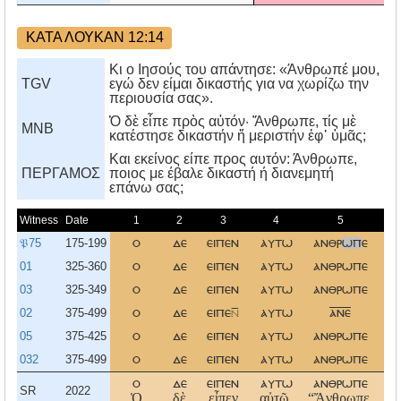
ΚΑΤΑ ΛΟΥΚΑΝ 12:14
Κι ο Ιησούς του απάντησε: «Άνθρωπέ μου,
TGV
εγώ δεν είμαι δικαστής για να χωρίζω την
περιουσία σας».
Ὁ δὲ εἶπε πρὸς αὐτόν· Ἄνθρωπε, τίς μὲ
MNB
κατέστησε δικαστήν ἤ μεριστήν ἐφ᾿ ὑμᾶς;
Kαι εκείνος είπε προς αυτόν: Άνθρωπε,
ΠΕΡΓΑΜΟΣ
ποιος με έβαλε δικαστή ή διανεμητή
επάνω σας;
Witness
Date
1
2
3
4
5
𝔓75
175-199
ο
δε
ειπεν
αυτω
ανθρ
ωπ
ε
τ
01
325-360
ο
δε
ειπεν
αυτω
ανθρωπε
τ
03
325-349
ο
δε
ειπεν
αυτω
ανθρωπε
τ
02
375-499
ο
δε
ειπε
αυτω
ανε
τ
05
375-425
ο
δε
ειπεν
αυτω
ανθρωπε
τ
032
375-499
ο
δε
ειπεν
αυτω
ανθρωπε
τ
ο
δε
ειπεν
αυτω
ανθρωπε
τ
SR
2022
Ὁ
δὲ
εἶπεν
αὐτῷ,
“Ἄνθρωπε,
τ