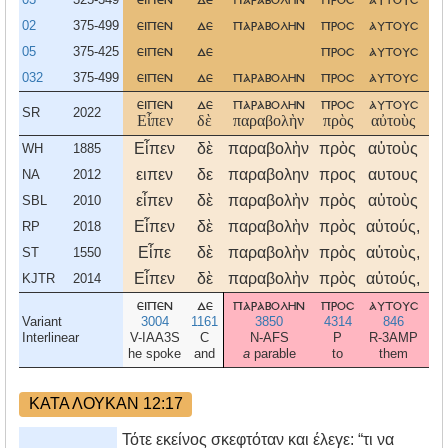
02
375-499
ειπεν
δε
παραβολην
προσ
αυτουσ
05
375-425
ειπεν
δε
προσ
αυτουσ
πα
032
375-499
ειπεν
δε
παραβολην
προσ
αυτουσ
ειπεν
δε
παραβολην
προσ
αυτουσ
SR
2022
Εἶπεν
δὲ
παραβολὴν
πρὸς
αὐτοὺς
Εἶπεν
δὲ
παραβολὴν
πρὸς
αὐτοὺς
WH
1885
ειπεν
δε
παραβολην
προς
αυτους
NA
2012
εἶπεν
δὲ
παραβολὴν
πρὸς
αὐτοὺς
SBL
2010
Εἶπεν
δὲ
παραβολὴν
πρὸς
αὐτούς,
RP
2018
Εἶπε
δὲ
παραβολὴν
πρὸς
αὐτοὺς,
ST
1550
Εἶπεν
δὲ
παραβολὴν
πρὸς
αὐτούς,
KJTR
2014
ειπεν
δε
παραβολην
προσ
αυτουσ
πα
Variant
3004
1161
3850
4314
846
Interlinear
V-IAA3S
C
N-AFS
P
R-3AMP
he spoke
and
a
parable
to
them
ΚΑΤΑ ΛΟΥΚΑΝ 12:17
Τότε εκείνος σκεφτόταν και έλεγε: “τι να