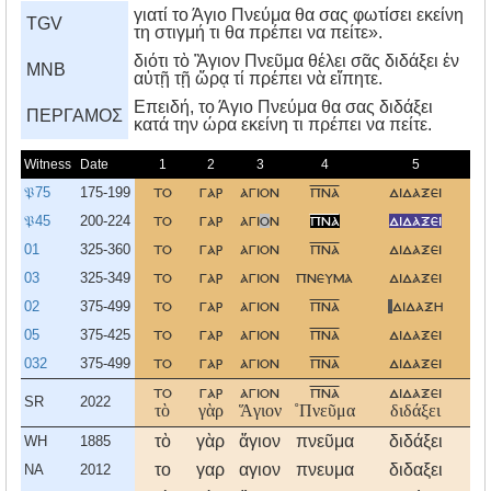
γιατί το Άγιο Πνεύμα θα σας φωτίσει εκείνη
TGV
τη στιγμή τι θα πρέπει να πείτε».
διότι τὸ Ἃγιον Πνεῦμα θέλει σᾶς διδάξει ἐν
MNB
αὐτῇ τῇ ὥρᾳ τί πρέπει νὰ εἴπητε.
Eπειδή, το Άγιο Πνεύμα θα σας διδάξει
ΠΕΡΓΑΜΟΣ
κατά την ώρα εκείνη τι πρέπει να πείτε.
Witness
Date
1
2
3
4
5
𝔓75
175-199
το
γαρ
αγιον
πνα
διδαξει
υ
𝔓45
200-224
το
γαρ
αγι
ο
ν
πνα
διδαξει
υ
01
325-360
το
γαρ
αγιον
πνα
διδαξει
υ
03
325-349
το
γαρ
αγιον
πνευμα
διδαξει
υ
02
375-499
το
γαρ
αγιον
πνα
διδαξη
υ
05
375-425
το
γαρ
αγιον
πνα
διδαξει
υ
032
375-499
το
γαρ
αγιον
πνα
διδαξει
υ
το
γαρ
αγιον
πνα
διδαξει
υ
SR
2022
τὸ
γὰρ
Ἅγιον
˚Πνεῦμα
διδάξει
ὑ
τὸ
γὰρ
ἅγιον
πνεῦμα
διδάξει
ὑ
WH
1885
το
γαρ
αγιον
πνευμα
διδαξει
υ
NA
2012