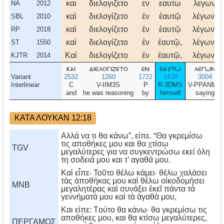
και
διελογιζετο
εν
εαυτω
λεγων
NA
2012
καὶ
διελογίζετο
ἐν
ἑαυτῷ
λέγων·
SBL
2010
καὶ
διελογίζετο
ἐν
ἑαυτῷ
λέγων,
RP
2018
καὶ
διελογίζετο
ἐν
ἑαυτῷ,
λέγων,
ST
1550
Καὶ
διελογίζετο
ἐν
ἑαυτῷ,
λέγων,
KJTR
2014
και
διελογιζετο
εν
εαυτω
λεγων
Variant
2532
1260
1722
1438
3004
Interlinear
C
V-IIM3S
P
R-3DMS
V-PPANMS
and
he was reasoning
by
himself
saying
ΚΑΤΑ ΛΟΥΚΑΝ 12:18
Αλλά να τι θα κάνω”, είπε. “Θα γκρεμίσω
τις αποθήκες μου και θα χτίσω
TGV
μεγαλύτερες για να συγκεντρώσω εκεί όλη
τη σοδειά μου και τ’ αγαθά μου.
Καὶ εἶπε· Τοῦτο θέλω κάμει· θέλω χαλάσει
τὰς ἀποθήκας μου καὶ θέλω οἰκοδομήσει
MNB
μεγαλητέρας καὶ συνάξει ἐκεῖ πάντα τὰ
γεννήματά μου καὶ τὰ ἀγαθὰ μου,
Kαι είπε: Tούτο θα κάνω· θα γκρεμίσω τις
αποθήκες μου, και θα κτίσω μεγαλύτερες,
ΠΕΡΓΑΜΟΣ