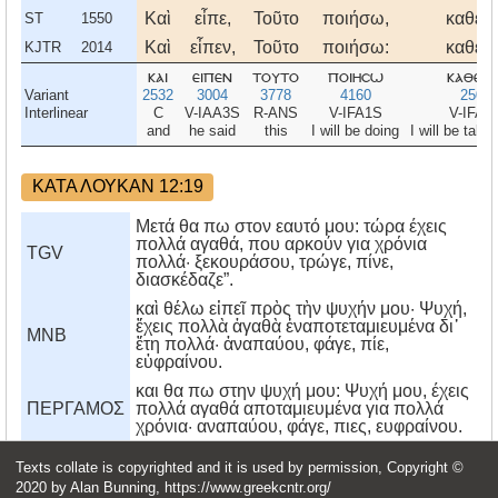
Καὶ
εἶπε,
Τοῦτο
ποιήσω,
καθελ
ST
1550
Καὶ
εἶπεν,
Τοῦτο
ποιήσω:
καθελ
KJTR
2014
και
ειπεν
τουτο
ποιησω
καθελ
Variant
2532
3004
3778
4160
2507
Interlinear
C
V-IAA3S
R-ANS
V-IFA1S
V-IFA1
and
he said
this
I will be doing
I will be taki
ΚΑΤΑ ΛΟΥΚΑΝ 12:19
Μετά θα πω στον εαυτό μου: τώρα έχεις
πολλά αγαθά, που αρκούν για χρόνια
TGV
πολλά· ξεκουράσου, τρώγε, πίνε,
διασκέδαζε”.
καὶ θέλω εἰπεῖ πρὸς τὴν ψυχήν μου· Ψυχή,
ἔχεις πολλὰ ἀγαθὰ ἐναποτεταμιευμένα δι᾿
MNB
ἔτη πολλά· ἀναπαύου, φάγε, πίε,
εὐφραίνου.
και θα πω στην ψυχή μου: Ψυχή μου, έχεις
ΠΕΡΓΑΜΟΣ
πολλά αγαθά αποταμιευμένα για πολλά
χρόνια· αναπαύου, φάγε, πιες, ευφραίνου.
Texts collate is copyrighted and it is used by permission, Copyright ©
Witness
Date
1
2
3
4
5
6
2020 by Alan Bunning, https://www.greekcntr.org/
𝔓75
175-199
και
ερω
τη
ψυχη
μου
ψυχ