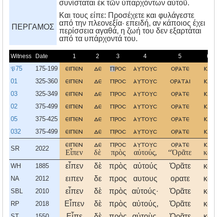
συνίσταται ἐκ τῶν ὑπαρχόντων αὐτοῦ.
Kαι τους είπε: Προσέχετε και φυλάγεστε
από την πλεονεξία· επειδή, αν κάποιος έχει
ΠΕΡΓΑΜΟΣ
περίσσεια αγαθά, η ζωή του δεν εξαρτάται
από τα υπάρχοντά του.
Witness
Date
1
2
3
4
5
6
𝔓75
175-199
ειπεν
δε
π
ροσ
αυτουσ
ορατε
και
01
325-360
ειπεν
δε
προσ
αυτουσ
οραται
και
03
325-349
ειπεν
δε
προσ
αυτουσ
ορατε
και
02
375-499
ειπεν
δε
προσ
αυτουσ
ορατε
και
05
375-425
ειπεν
δε
προσ
αυτουσ
ορατε
και
032
375-499
ειπεν
δε
προσ
αυτουσ
ορατε
και
ειπεν
δε
προσ
αυτουσ
ορατε
και
SR
2022
Εἶπεν
δὲ
πρὸς
αὐτούς,
“Ὁρᾶτε
καὶ
εἶπεν
δὲ
πρὸς
αὐτούς
Ὁρᾶτε
καὶ
WH
1885
ειπεν
δε
προς
αυτους
ορατε
και
NA
2012
εἶπεν
δὲ
πρὸς
αὐτούς·
Ὁρᾶτε
καὶ
SBL
2010
Εἶπεν
δὲ
πρὸς
αὐτούς,
Ὁρᾶτε
καὶ
RP
2018
Εἶπε
δὲ
πρὸς
αὐτοὺς,
Ὁρᾶτε
καὶ
ST
1550