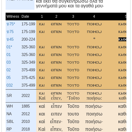
και εκεί θα συγκεντρώσω όλα τα
γεννήματά μου και τα αγαθά μου·
Witness
Date
1
2
3
4
5
𝔓75*
175-199
και
ειπεν
τουτο
ποιησω
καθελ
𝔓75
175-199
και
ειπεν
τουτο
ποιησω
καθελ
𝔓45
200-224
*
καθε
λ
01*
325-360
και
ειπεν
τουτο
ποιησω
καθελ
01
325-360
και
ειπεν
τουτο
ποιησω
καθελ
03
325-349
και
ειπεν
τουτο
ποιησω
καθελ
02
375-499
και
ειπεν
τουτο
ποιησω
καθελ
05
375-425
και
ειπεν
τουτο
ποιησω
καθελ
032
375-499
και
ειπεν
τουτο
ποιησω
καθελ
και
ειπεν
τουτο
ποιησω
καθελ
SR
2022
Καὶ
εἶπεν,
‘Τοῦτο
ποιήσω:
καθελ
καὶ
εἶπεν
Τοῦτο
ποιήσω·
καθελ
WH
1885
και
ειπεν
τουτο
ποιησω
καθελ
NA
2012
καὶ
εἶπεν·
Τοῦτο
ποιήσω·
καθελ
SBL
2010
Καὶ
εἶπεν,
Τοῦτο
ποιήσω·
καθελ
RP
2018