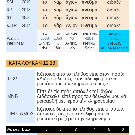
τὸ
γὰρ
ἅγιον
πνεῦμα
διδάξει
ὑ
SBL
2010
τὸ
γὰρ
ἅγιον
πνεῦμα
διδάξει
ὑ
RP
2018
τὸ
γὰρ
ἅγιον
πνεῦμα
διδάξει
ὑ
ST
1550
Τὸ
γὰρ
Ἅγιον
Πνεῦμα
διδάξει
ὑ
KJTR
2014
το
γαρ
αγιον
πνευμα
διδαξει
υ
Variant
3588
1063
40
4151
1321
4
Interlinear
E-NNS
C
A-NNS
N-NNS
V-IFA3S
R
the
for
Holy
Spirit
will be teaching
yo
ΚΑΤΑ ΛΟΥΚΑΝ 12:13
Κάποιος από το πλήθος είπε στον Ιησού:
TGV
«Διδάσκαλε, πες στον αδερφό μου να
μοιράσουμε την κληρονομιά μας».
Εἶπε δὲ τίς πρὸς αὐτὸν ἐκ τοῦ ὄχλου·
MNB
Διδάσκαλε, εἰπὲ πρὸς τὸν ἀδελφὸν μου νὰ
μοιρασθῇ μετ᾿ ἐμοῦ τὴν κληρονομίαν.
Kάποιος δε από το πλήθος είπε σ’ αυτόν:
ΠΕΡΓΑΜΟΣ
Δάσκαλε, πες στον αδελφό μου να
μοιραστεί μαζί μου την κληρονομιά.
Witness
Date
1
2
3
4
5
6