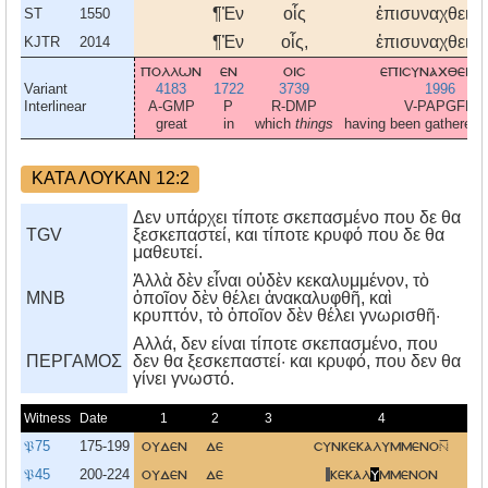
¶Ἐν
οἷς
ἐπισυναχθεισ
ST
1550
¶Ἐν
οἷς,
ἐπισυναχθεισ
KJTR
2014
πολλων
εν
οισ
επισυναχθεισ
Variant
4183
1722
3739
1996
Interlinear
A-GMP
P
R-DMP
V-PAPGFP
great
in
which
things
having been gathered 
ΚΑΤΑ ΛΟΥΚΑΝ 12:2
Δεν υπάρχει τίποτε σκεπασμένο που δε θα
TGV
ξεσκεπαστεί, και τίποτε κρυφό που δε θα
μαθευτεί.
Ἀλλὰ δὲν εἶναι οὐδὲν κεκαλυμμένον, τὸ
MNB
ὁποῖον δὲν θέλει ἀνακαλυφθῆ, καὶ
κρυπτόν, τὸ ὁποῖον δὲν θέλει γνωρισθῆ·
Aλλά, δεν είναι τίποτε σκεπασμένο, που
ΠΕΡΓΑΜΟΣ
δεν θα ξεσκεπαστεί· και κρυφό, που δεν θα
γίνει γνωστό.
Witness
Date
1
2
3
4
𝔓75
175-199
ουδεν
δε
συνκεκαλυμμενο
ε
𝔓45
200-224
ουδεν
δε
κεκαλ
υ
μμενον
ε