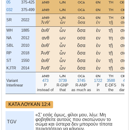
05
375-425
ανθ
ων
οσα
εν
τη
σκοτ
032
375-499
ανθ
ων
οσα
εν
τη
σκοτ
ανθ
ων
οσα
εν
τη
σκοτ
SR
2022
Ἀνθʼ
ὧν
ὅσα
ἐν
τῇ
σκοτ
ἀνθʼ
ὧν
ὅσα
ἐν
τῇ
σκοτ
WH
1885
ανθ
ων
οσα
εν
τη
σκοτ
NA
2012
ἀνθʼ
ὧν
ὅσα
ἐν
τῇ
σκοτ
SBL
2010
Ἀνθʼ
ὧν
ὅσα
ἐν
τῇ
σκοτ
RP
2018
ἀνθʼ
ὧν
ὅσα
ἐν
τῇ
σκοτ
ST
1550
Ἀνθʼ
ὧν
ὅσα
ἐν
τῇ
σκοτ
KJTR
2014
ανθ
ων
οσα
εν
τη
σκοτ
Variant
473
3739
3745
1722
3588
465
Interlinear
P
R-GNP
R-ANP
P
E-DFS
N-D
instead of
that
as much as
in
the
darkn
ΚΑΤΑ ΛΟΥΚΑΝ 12:4
«Σ’ εσάς όμως, φίλοι μου, λέω: Μη
φοβηθείτε αυτούς που σκοτώνουν το
TGV
σώμα και ύστερα δεν μπορούν τίποτα
περισσότερο να κάνουν.