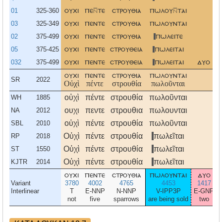
01
325-360
ουχι
πετε
στρουθια
πωλουται
03
325-349
ουχι
πεντε
στρουθια
πωλουνται
02
375-499
ουχι
πεντε
στρουθια
πωλειτε
05
375-425
ουχι
πεντε
στρουθεια
πωλειται
032
375-499
ουχι
πεντε
στρουθεια
πωλειται
δυο
ουχι
πεντε
στρουθια
πωλουνται
SR
2022
Οὐχὶ
πέντε
στρουθία
πωλοῦνται
οὐχὶ
πέντε
στρουθία
πωλοῦνται
WH
1885
ουχι
πεντε
στρουθια
πωλουνται
NA
2012
οὐχὶ
πέντε
στρουθία
πωλοῦνται
SBL
2010
Οὐχὶ
πέντε
στρουθία
πωλεῖται
RP
2018
Οὐχὶ
πέντε
στρουθία
πωλεῖται
ST
1550
Οὐχὶ
πέντε
στρουθία
πωλεῖται
KJTR
2014
ουχι
πεντε
στρουθια
πωλουνται
δυο
Variant
3780
4002
4765
4453
1417
Interlinear
T
E-NNP
N-NNP
V-IPP3P
E-GNP
not
five
sparrows
are being sold
two
f