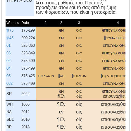
ΠΕΡΓΑΜΟΣ
λέει στους μαθητές του: Πρώτον,
προσέχετε στον εαυτό σας από τη ζύμη
των Φαρισαίων, που είναι η υποκρισία.
Witness
Date
1
2
3
4
𝔓75
175-199
εν
οισ
επισυναχθεισ
𝔓45
200-224
εν
οισ
συναχθεισω
01
325-360
εν
οισ
επισυναχθισω
03
325-349
εν
οισ
επισυναχθεισ
02
375-499
εν
οισ
επισυναχθεισ
04
375-499
εν
οισ
επισυναχθισω
05
375-425
πολλων
δε
οχλων
συνπεριεχοντ
032
375-499
εν
οισ
επισυναχθισω
εν
οισ
επισυναχθεισ
SR
2022
¶Ἐν
οἷς
ἐπισυναχθεισ
¶Ἐν
οἷς
ἐπισυναχθεισ
WH
1885
εν
οις
επισυναχθεισ
NA
2012
¶Ἐν
οἷς
ἐπισυναχθεισ
SBL
2010
¶Ἐν
οἷς
ἐπισυναχθεισ
RP
2018