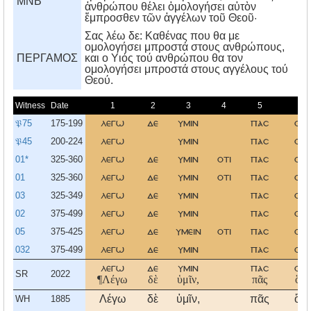
MNB
ἀνθρώπου θέλει ὁμολογήσει αὐτὸν
ἔμπροσθεν τῶν ἀγγέλων τοῦ Θεοῦ·
Σας λέω δε: Kαθένας που θα με
ομολογήσει μπροστά στους ανθρώπους,
ΠΕΡΓΑΜΟΣ
και ο Yιός τού ανθρώπου θα τον
ομολογήσει μπροστά στους αγγέλους τού
Θεού.
Witness
Date
1
2
3
4
5
6
𝔓75
175-199
λεγω
δε
υμιν
πασ
οσ
𝔓45
200-224
λεγω
υμιν
πασ
οσ
01*
325-360
λεγω
δε
υμιν
οτι
πασ
οσ
01
325-360
λεγω
δε
υμιν
οτι
πασ
οσ
03
325-349
λεγω
δε
υμιν
πασ
οσ
02
375-499
λεγω
δε
υμιν
πασ
οσ
05
375-425
λεγω
δε
υμειν
οτι
πασ
οσ
032
375-499
λεγω
δε
υμιν
πασ
οσ
λεγω
δε
υμιν
πασ
οσ
SR
2022
¶Λέγω
δὲ
ὑμῖν,
πᾶς
ὃς
Λέγω
δὲ
ὑμῖν,
πᾶς
ὃς
WH
1885