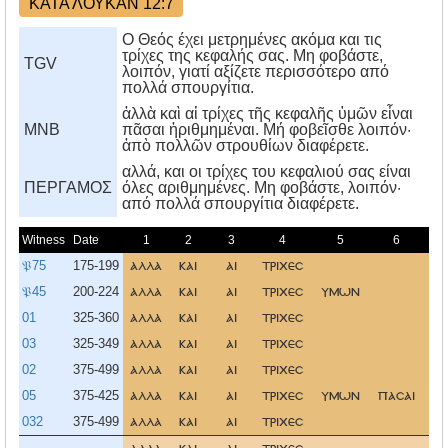
ΚΑΤΑ ΛΟΥΚΑΝ 12:7
Ο Θεός έχει μετρημένες ακόμα και τις
τρίχες της κεφαλής σας. Μη φοβάστε,
TGV
λοιπόν, γιατί αξίζετε περισσότερο από
πολλά σπουργίτια.
ἀλλὰ καὶ αἱ τρίχες τῆς κεφαλῆς ὑμῶν εἶναι
MNB
πᾶσαι ἠριθμημέναι. Μή φοβεῖσθε λοιπόν·
ἀπὸ πολλῶν στρουθίων διαφέρετε.
αλλά, και οι τρίχες του κεφαλιού σας είναι
ΠΕΡΓΑΜΟΣ
όλες αριθμημένες. Mη φοβάστε, λοιπόν·
από πολλά σπουργίτια διαφέρετε.
Witness
Date
1
2
3
4
5
6
𝔓75
175-199
αλλα
και
αι
τριχεσ
τ
𝔓45
200-224
αλλα
και
αι
τριχεσ
υμων
τ
01
325-360
αλλα
και
αι
τριχεσ
τ
03
325-349
αλλα
και
αι
τριχεσ
τ
02
375-499
αλλα
και
αι
τριχεσ
τ
05
375-425
αλλα
και
αι
τριχεσ
υμων
πασαι
τ
032
375-499
αλλα
και
αι
τριχεσ
τ