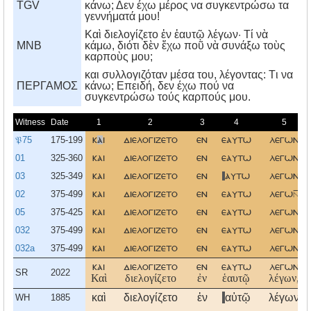
TGV
κάνω; Δεν έχω μέρος να συγκεντρώσω τα
γεννήματά μου!
Καὶ διελογίζετο ἐν ἑαυτῷ λέγων· Τί νὰ
MNB
κάμω, διότι δὲν ἔχω ποῦ νὰ συνάξω τοὺς
καρποὺς μου;
και συλλογιζόταν μέσα του, λέγοντας: Tι να
ΠΕΡΓΑΜΟΣ
κάνω; Eπειδή, δεν έχω πού να
συγκεντρώσω τούς καρπούς μου.
Witness
Date
1
2
3
4
5
𝔓75
175-199
κ
α
ι
διελογιζετο
εν
εαυτω
λεγων
01
325-360
και
διελογιζετο
εν
εαυτω
λεγων
03
325-349
και
διελογιζετο
εν
αυτω
λεγων
02
375-499
και
διελογιζετο
εν
εαυτω
λεγω
05
375-425
και
διελογιζετο
εν
εαυτω
λεγων
032
375-499
και
διελογιζετο
εν
εαυτω
λεγων
032a
375-499
και
διελογιζετο
εν
εαυτω
λεγων
και
διελογιζετο
εν
εαυτω
λεγων
SR
2022
Καὶ
διελογίζετο
ἐν
ἑαυτῷ
λέγων,
καὶ
διελογίζετο
ἐν
αὑτῷ
λέγων
WH
1885