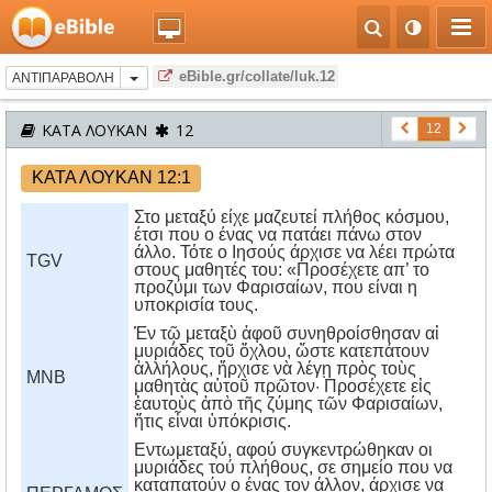
eBible.gr/collate/luk.12
ΑΝΤΙΠΑΡΑΒΟΛΗ
ΚΑΤΑ ΛΟΥΚΑΝ
12
12
ΚΑΤΑ ΛΟΥΚΑΝ 12:1
Στο μεταξύ είχε μαζευτεί πλήθος κόσμου,
έτσι που ο ένας να πατάει πάνω στον
άλλο. Τότε ο Ιησούς άρχισε να λέει πρώτα
TGV
στους μαθητές του: «Προσέχετε απ’ το
προζύμι των Φαρισαίων, που είναι η
υποκρισία τους.
Ἐν τῷ μεταξὺ ἀφοῦ συνηθροίσθησαν αἱ
μυριάδες τοῦ ὄχλου, ὥστε κατεπάτουν
ἀλλήλους, ἤρχισε νὰ λέγῃ πρὸς τοὺς
MNB
μαθητὰς αὑτοῦ πρῶτον· Προσέχετε εἰς
ἑαυτοὺς ἀπὸ τῆς ζύμης τῶν Φαρισαίων,
ἥτις εἶναι ὑπόκρισις.
Eντωμεταξύ, αφού συγκεντρώθηκαν οι
μυριάδες τού πλήθους, σε σημείο που να
καταπατούν ο ένας τον άλλον, άρχισε να