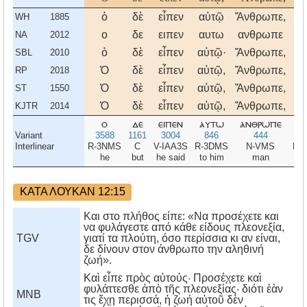
ὁ
δὲ
εἶπεν
αὐτῷ
Ἄνθρωπε,
τ
WH
1885
ο
δε
ειπεν
αυτω
ανθρωπε
τ
NA
2012
ὁ
δὲ
εἶπεν
αὐτῷ·
Ἄνθρωπε,
τ
SBL
2010
Ὁ
δὲ
εἶπεν
αὐτῷ,
Ἄνθρωπε,
τ
RP
2018
Ὁ
δὲ
εἶπεν
αὐτῷ,
Ἄνθρωπε,
τ
ST
1550
Ὁ
δὲ
εἶπεν
αὐτῷ,
Ἄνθρωπε,
τ
KJTR
2014
ο
δε
ειπεν
αυτω
ανθρωπε
τ
Variant
3588
1161
3004
846
444
51
Interlinear
R-3NMS
C
V-IAA3S
R-3DMS
N-VMS
R-
he
but
he said
to him
man
w
ΚΑΤΑ ΛΟΥΚΑΝ 12:15
Και στο πλήθος είπε: «Να προσέχετε και
να φυλάγεστε από κάθε είδους πλεονεξία,
TGV
γιατί τα πλούτη, όσο περίσσια κι αν είναι,
δε δίνουν στον άνθρωπο την αληθινή
ζωή».
Καὶ εἶπε πρὸς αὐτούς· Προσέχετε καὶ
φυλάττεσθε ἀπὸ τῆς πλεονεξίας· διότι ἐὰν
MNB
τις ἔχῃ περισσά, ἡ ζωή αὐτοῦ δὲν