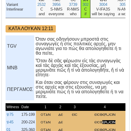
Variant
2532
3956
3739
302
3004
3056
Interlinear
C
S-NMS
R-NMS
C
V-IFA3S
N-AMS
and
everyone
who
if
will be saying
a
word
ΚΑΤΑ ΛΟΥΚΑΝ 12:11
Όταν σας οδηγήσουν μπροστά στις
συναγωγές ή στις πολιτικές αρχές, μην
TGV
αγωνιάτε για το πώς θα απολογηθείτε ή τι
θα πείτε,
Ὅταν δὲ σᾶς φέρωσιν εἰς τὰς συναγωγὰς
καὶ τὰς ἀρχὰς καὶ τὰς ἐξουσίας, μή
MNB
μεριμνᾶτε πῶς ἤ τί νὰ ἀπολογηθῆτε, ἤ τί νὰ
εἴπητε·
Kαι όταν σας φέρουν στις συναγωγές και
στις αρχές και στις εξουσίες, να μη
ΠΕΡΓΑΜΟΣ
μεριμνάτε πώς ή τι να απολογηθείτε ή τι να
πείτε.
Witness
Date
1
2
3
4
𝔓75
175-199
οταν
δε
εισ
εισφερωσιν
υ
𝔓45
200-224
οταν
δε
εισφ
ερωσιν
υ
01
325-360
οταν
δε
εισφερωσιν
υ