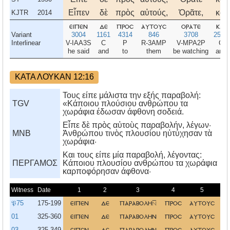
Εἶπεν
δὲ
πρὸς
αὐτούς,
Ὁρᾶτε,
καὶ
KJTR
2014
ειπεν
δε
προσ
αυτουσ
ορατε
και
Variant
3004
1161
4314
846
3708
2532
Interlinear
V-IAA3S
C
P
R-3AMP
V-MPA2P
C
he said
and
to
them
be watching
and
ΚΑΤΑ ΛΟΥΚΑΝ 12:16
Τους είπε μάλιστα την εξής παραβολή:
TGV
«Κάποιου πλούσιου ανθρώπου τα
χωράφια έδωσαν άφθονη σοδειά.
Εἶπε δὲ πρὸς αὐτοὺς παραβολήν, λέγων·
MNB
Ἀνθρώπου τινὸς πλουσίου ηὐτύχησαν τὰ
χωράφια·
Kαι τους είπε μία παραβολή, λέγοντας:
ΠΕΡΓΑΜΟΣ
Kάποιου πλουσίου ανθρώπου τα χωράφια
καρποφόρησαν άφθονα·
Witness
Date
1
2
3
4
5
𝔓75
175-199
ειπεν
δε
παραβολη
προσ
αυτουσ
01
325-360
ειπεν
δε
παραβολην
προσ
αυτουσ
03
325-349
ειπεν
δε
παραβολην
προσ
αυτουσ