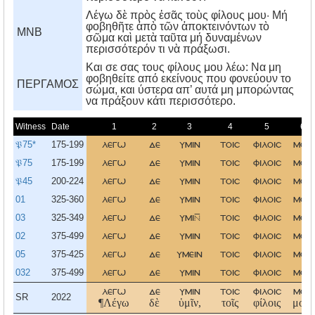
Λέγω δὲ πρὸς ἐσᾶς τοὺς φίλους μου· Μή
φοβηθῆτε ἀπὸ τῶν ἀποκτεινόντων τὸ
MNB
σῶμα καὶ μετὰ ταῦτα μή δυναμένων
περισσότερόν τι νὰ πράξωσι.
Kαι σε σας τους φίλους μου λέω: Nα μη
φοβηθείτε από εκείνους που φονεύουν το
ΠΕΡΓΑΜΟΣ
σώμα, και ύστερα απ’ αυτά μη μπορώντας
να πράξουν κάτι περισσότερο.
Witness
Date
1
2
3
4
5
6
𝔓75*
175-199
λεγω
δε
υμιν
τοισ
φιλοισ
μου
𝔓75
175-199
λεγω
δε
υμιν
τοισ
φιλοισ
μου
𝔓45
200-224
λεγω
δε
υμιν
τοισ
φιλοισ
μου
01
325-360
λεγω
δε
υμιν
τοισ
φιλοισ
μου
03
325-349
λεγω
δε
υμι
τοισ
φιλοισ
μου
02
375-499
λεγω
δε
υμιν
τοισ
φιλοισ
μου
05
375-425
λεγω
δε
υμειν
τοισ
φιλοισ
μου
032
375-499
λεγω
δε
υμιν
τοισ
φιλοισ
μου
λεγω
δε
υμιν
τοισ
φιλοισ
μου
SR
2022
¶Λέγω
δὲ
ὑμῖν,
τοῖς
φίλοις
μου,