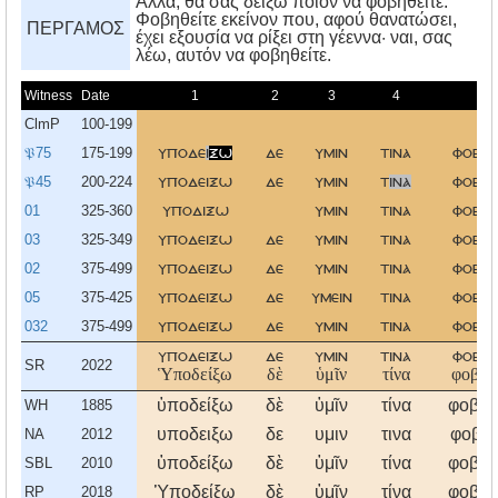
Aλλά, θα σας δείξω ποιον να φοβηθείτε:
Φοβηθείτε εκείνον που, αφού θανατώσει,
ΠΕΡΓΑΜΟΣ
έχει εξουσία να ρίξει στη γέεννα· ναι, σας
λέω, αυτόν να φοβηθείτε.
Witness
Date
1
2
3
4
5
ClmP
100-199
*
𝔓75
175-199
υποδε
ι
ξω
δε
υμιν
τινα
φοβηθ
𝔓45
200-224
υποδειξω
δε
υμιν
τ
ινα
φοβηθ
01
325-360
υποδιξω
υμιν
τινα
φοβηθ
03
325-349
υποδειξω
δε
υμιν
τινα
φοβηθ
02
375-499
υποδειξω
δε
υμιν
τινα
φοβηθ
05
375-425
υποδειξω
δε
υμειν
τινα
φοβηθ
032
375-499
υποδειξω
δε
υμιν
τινα
φοβηθ
υποδειξω
δε
υμιν
τινα
φοβηθ
SR
2022
Ὑποδείξω
δὲ
ὑμῖν
τίνα
φοβηθ
ὑποδείξω
δὲ
ὑμῖν
τίνα
φοβηθ
WH
1885
υποδειξω
δε
υμιν
τινα
φοβηθ
NA
2012
ὑποδείξω
δὲ
ὑμῖν
τίνα
φοβηθ
SBL
2010
Ὑποδείξω
δὲ
ὑμῖν
τίνα
φοβηθ
RP
2018