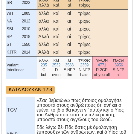
αλλα
και
αι
τριχεσ
τ
SR
2022
Ἀλλὰ
καὶ
αἱ
τρίχες
τ
ἀλλὰ
καὶ
αἱ
τρίχες
τ
WH
1885
αλλα
και
αι
τριχες
τ
NA
2012
ἀλλὰ
καὶ
αἱ
τρίχες
τ
SBL
2010
Ἀλλὰ
καὶ
αἱ
τρίχες
τ
RP
2018
ἀλλὰ
καὶ
αἱ
τρίχες
τ
ST
1550
Ἀλλὰ
καὶ
αἱ
τρίχες
τ
KJTR
2014
αλλα
και
αι
τριχεσ
υμων
πασαι
τ
Variant
235
2532
3588
2359
4771
3956
35
Interlinear
C
D
E-NFP
N-NFP
R-2GP
S-NFP
E-
but
even
the
hairs
of you all
all
of 
ΚΑΤΑ ΛΟΥΚΑΝ 12:8
»Σας βεβαιώνω πως όποιος ομολογήσει
μπροστά στους ανθρώπους ότι ανήκει σ’
TGV
εμένα, το ίδιο θα κάνει γι’ αυτόν και ο Υιός
του Ανθρώπου κατά την τελική κρίση,
μπροστά στους αγγέλους του Θεού.
Σᾶς λέγω δέ· Πᾶς ὅστις μὲ ὁμολογήσῃ
ἔμπροσθεν τῶν ἀνθρώπων, καὶ ὁ Υἱὸς τοῦ