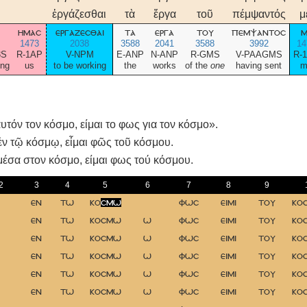
ἐργάζεσθαι
τὰ
ἔργα
τοῦ
πέμψαντός
μ
ημασ
εργαζεσθαι
τα
εργα
του
πεμψαντοσ
μ
1473
2038
3588
2041
3588
3992
14
3S
R-1AP
V-NPM
E-ANP
N-ANP
R-GMS
V-PAAGMS
R-
ting
us
to be working
the
works
of the
one
having sent
m
αυτόν τον κόσμο, είμαι το φως για τον κόσμο».
ἐν τῷ κόσμῳ, εἶμαι φῶς τοῦ κόσμου.
μέσα στον κόσμο, είμαι φως τού κόσμου.
2
3
4
5
6
7
8
9
εν
τω
κο
σμω
φωσ
ειμι
του
κο
εν
τω
κοσμω
ω
φωσ
ειμι
του
κο
εν
τω
κοσμω
ω
φωσ
ειμι
του
κο
εν
τω
κοσμω
ω
φωσ
ειμι
του
κο
εν
τω
κοσμω
ω
φωσ
ειμι
του
κο
εν
τω
κοσμω
ω
φωσ
ειμι
του
κο