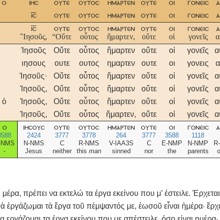
ο
ιησ
ουτε
ουτοσ
ημαρτεν
ουτε
οι
γονεισ
α
ισ
ουτε
ουτοσ
ημαρτεν
ουτε
οι
γονεισ
α
ισ
ουτε
ουτοσ
ημαρτεν
ουτε
οι
γονεισ
α
˚Ἰησοῦς,
“Οὔτε
οὗτος
ἥμαρτεν,
οὔτε
οἱ
γονεῖς
α
Ἰησοῦς
Οὔτε
οὗτος
ἥμαρτεν
οὔτε
οἱ
γονεῖς
α
ιησους
ουτε
ουτος
ημαρτεν
ουτε
οι
γονεις
α
Ἰησοῦς·
Οὔτε
οὗτος
ἥμαρτεν
οὔτε
οἱ
γονεῖς
α
Ἰησοῦς,
Οὔτε
οὗτος
ἥμαρτεν
οὔτε
οἱ
γονεῖς
α
ὁ
Ἰησοῦς,
Οὔτε
οὗτος
ἥμαρτεν
οὔτε
οἱ
γονεῖς
α
Ἰησοῦς,
Οὔτε
οὗτος
ἥμαρτεν,
οὔτε
οἱ
γονεῖς
α
ο
ιησουσ
ουτε
ουτοσ
ημαρτεν
ουτε
οι
γονεισ
α
3588
2424
3777
3778
264
3777
3588
1118
-NMS
N-NMS
C
R-NMS
V-IAA3S
C
E-NMP
N-NMP
R
-
Jesus
neither
this
man
sinned
nor
the
parents
o
 μέρα, πρέπει να εκτελώ τα έργα εκείνου που μ’ έστειλε. Έρχεται
 ἐργάζωμαι τὰ ἔργα τοῦ πέμψαντός με, ἑωσοῦ εἶναι ἡμέρα· ἔρχετ
 εργάζομαι τα έργα εκείνου που με απέστειλε, όσο είναι ημέρα· 