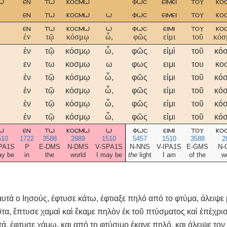
ω
εν
τω
κοσμω
φωσ
ειμει
του
κο
εν
τω
κοσμω
ω
φωσ
ειμει
του
κο
εν
τω
κοσμω
ω
φωσ
ειμι
του
κο
ἐν
τῷ
κόσμῳ
ὦ,
φῶς
εἰμι
τοῦ
κόσ
ἐν
τῷ
κόσμῳ
ὦ,
φῶς
εἰμὶ
τοῦ
κόσ
εν
τω
κοσμω
ω
φως
ειμι
του
κο
ἐν
τῷ
κόσμῳ
ὦ,
φῶς
εἰμι
τοῦ
κόσ
ἐν
τῷ
κόσμῳ
ὦ,
φῶς
εἰμι
τοῦ
κόσ
ἐν
τῷ
κόσμῳ
ὦ,
φῶς
εἰμι
τοῦ
κόσ
ἐν
τῷ
κόσμῳ
ὦ,
φῶς
εἰμι
τοῦ
κόσ
ω
εν
τω
κοσμω
ω
φωσ
ειμι
του
κο
510
1722
3588
2889
1510
5457
1510
3588
2
PA1S
P
E-DMS
N-DMS
V-SPA1S
N-NNS
V-IPA1S
E-GMS
N-
ay be
in
the
world
I may be
the
light
I am
of the
w
αυτά ο Ιησούς, έφτυσε κάτω, έφτιαξε πηλό από το φτύμα, άλειψε 
τα, ἔπτυσε χαμαὶ καὶ ἔκαμε πηλὸν ἐκ τοῦ πτύσματος καὶ ἐπέχρ
ά, έφτυσε χάμω, και από το φτύσιμο έκανε πηλό, και άλειψε το