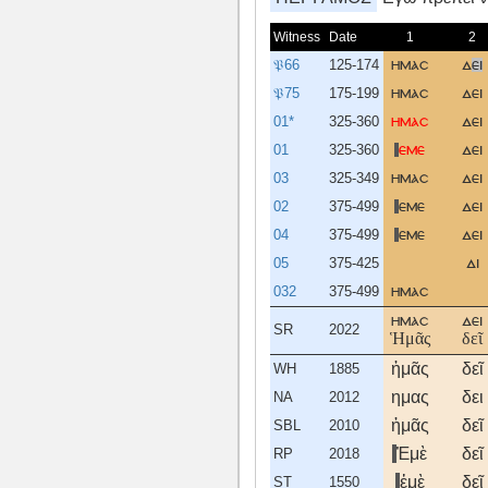
Witness
Date
1
2
𝔓66
125-174
ημασ
δ
ει
𝔓75
175-199
ημασ
δει
01*
325-360
ημασ
δει
01
325-360
εμε
δει
03
325-349
ημασ
δει
02
375-499
εμε
δει
04
375-499
εμε
δει
05
375-425
δι
032
375-499
ημασ
ημασ
δει
SR
2022
Ἡμᾶς
δεῖ
ἡμᾶς
δεῖ
WH
1885
ημας
δει
NA
2012
ἡμᾶς
δεῖ
SBL
2010
Ἐμὲ
δεῖ
RP
2018
ἐμὲ
δεῖ
ST
1550