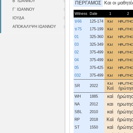
Β΄ ΙΩΑΝΝΟΥ
ΠΕΡΓΑΜΟΣ
Kαι οι μαθητέ
Γ΄ ΙΩΑΝΝΟΥ
Witness
Date
1
2
ΙΟΥΔΑ
𝔓66
125-174
και
ηρωτη
ΑΠΟΚΑΛΥΨΗ ΙΩΑΝΝΟΥ
𝔓75
175-199
και
ηρωτη
01
325-360
και
ηρωτη
03
325-349
και
ηρωτη
02
375-499
και
ηρωτη
04
375-499
και
ηρωτη
05
375-425
και
ηρωτη
032
375-499
και
ηρωτη
και
ηρωτη
SR
2022
Καὶ
ἠρώτησ
καὶ
ἠρώτη
WH
1885
και
ηρωτη
NA
2012
καὶ
ἠρώτη
SBL
2010
Καὶ
ἠρώτη
RP
2018
καὶ
ἠρώτη
ST
1550