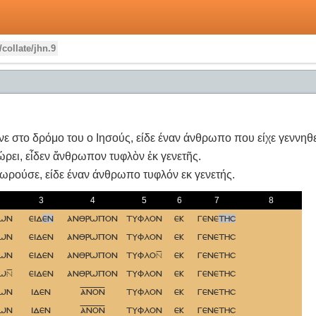
/collate/jhn.9
ε στο δρόμο του ο Ιησούς, είδε έναν άνθρωπο που είχε γεννηθε
ώρει, εἶδεν ἄνθρωπον τυφλὸν ἐκ γενετῆς.
ωρούσε, είδε έναν άνθρωπο τυφλόν εκ γενετής.
3
4
5
6
7
8
γων
ειδ
εν
ανθρωπον
τυφλον
εκ
γενε
τησ
γων
ειδεν
ανθρωπον
τυφλον
εκ
γενετησ
γων
ειδεν
ανθρωπον
τυφλο
εκ
γενετησ
γω
ειδεν
ανθρωπον
τυφλον
εκ
γενετησ
γων
ιδεν
ανον
τυφλον
εκ
γενετησ
γων
ιδεν
ανον
τυφλον
εκ
γενετησ