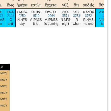
ε,
ἕως
ἡμέρα
ἐστίν:
ἔρχεται
νύξ,
ὅτε
οὐδεὶς
δύνατα
ε
εωσ
ημερα
εστιν
ερχεται
νυξ
οτε
ουδεισ
δυνατα
73
2193
2250
1510
2064
3571
3753
3762
1410
1AS
C
N-NFS
V-IPA3S
V-IPM3S
N-NFS
R
R-NMS
V-IPM3
e
until
day
it is
is coming
night
when
no one
is able
10
σμου
σμου
σμου
σμου
σμου
σμου