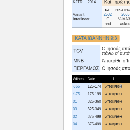
Καὶ
ἠρώτη
KJTR
2014
και
ηρωτη
Variant
2532
2065
Interlinear
C
V-IAA
and
aske
ΚΑΤΑ ΙΩΑΝΝΗΝ 9:3
Ο Ιησούς απά
TGV
πάνω σ’ αυτό
MNB
Ἀπεκρίθη ὁ Ἰη
ΠΕΡΓΑΜΟΣ
O Iησούς αποκ
Witness
Date
1
𝔓66
125-174
απεκριθ
η
𝔓75
175-199
απεκριθη
01
325-360
απεκριθη
03
325-349
απεκριθη
02
375-499
απεκριθη
04
375-499
απεκριθη