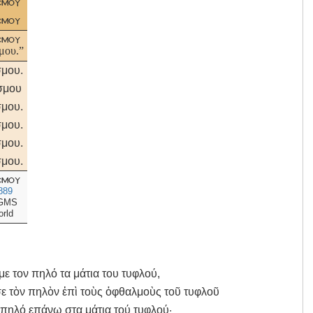
σμου
σμου
σμου
μου.”
μου.
σμου
μου.
μου.
μου.
μου.
σμου
889
GMS
orld
με τον πηλό τα μάτια του τυφλού,
ισε τὸν πηλὸν ἐπὶ τοὺς ὀφθαλμοὺς τοῦ τυφλοῦ
ν πηλό επάνω στα μάτια τού τυφλού·