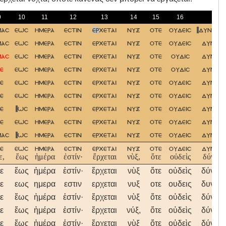
9
10
11
12
13
14
15
16
17
μασ
εωσ
ημερα
εστιν
ερ
χεται
νυξ
οτε
ουδεισ
δυνη
σε
μασ
εωσ
ημερα
εστιν
ερχεται
νυξ
οτε
ουδεισ
δυνατα
μασ
εωσ
ημερα
εστιν
ερχεται
νυξ
οτε
ουδισ
δυνατα
ε
εωσ
ημερα
εστιν
ερχεται
νυξ
οτε
ουδισ
δυνατα
ε
εωσ
ημερα
εστιν
ερχεται
νυξ
οτε
ουδεισ
δυνατα
ε
εωσ
ημερα
εστιν
ερχεται
νυξ
οτε
ουδεισ
δυνατα
ε
ωσ
ημερα
εστιν
ερχεται
νυξ
οτε
ουδεισ
δυνατα
ε
εωσ
ημερα
εστιν
ερχεται
νυξ
οτε
ουδεισ
δυνατα
μασ
ωσ
ημερα
εστιν
ερχεται
νυξ
οτε
ουδεισ
δυνατα
ε
εωσ
ημερα
εστιν
ερχεται
νυξ
οτε
ουδεισ
δυνατα
ε,
ἕως
ἡμέρα
ἐστίν·
ἔρχεται
νὺξ,
ὅτε
οὐδεὶς
δύνατα
ε
ἕως
ἡμέρα
ἐστίν·
ἔρχεται
νὺξ
ὅτε
οὐδεὶς
δύνατα
ε
εως
ημερα
εστιν
ερχεται
νυξ
οτε
ουδεις
δυνατα
ε
ἕως
ἡμέρα
ἐστίν·
ἔρχεται
νὺξ
ὅτε
οὐδεὶς
δύνατα
ε
ἕως
ἡμέρα
ἐστίν·
ἔρχεται
νύξ,
ὅτε
οὐδεὶς
δύνατα
ε
ἕως
ἡμέρα
ἐστίν·
ἔρχεται
νὺξ
ὅτε
οὐδεὶς
δύνατα