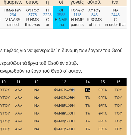
ἥμαρτεν,
οὗτος,
ἢ
οἱ
γονεῖς
αὐτοῦ,
ἵνα
τυ
ημαρτεν
ουτοσ
η
οι
γονεισ
αυτου
ινα
τυ
264
3778
2228
3588
1118
846
2443
5
S
V-IAA3S
R-NMS
C
E-NMP
N-NMP
R-3GMS
C
S-
sinned
this
man
or
the
parents
of him
in order that
b
κε τυφλός για να φανερωθεί η δύναμη των έργων του Θεού
ανερωθῶσι τὰ ἔργα τοῦ Θεοῦ ἐν αὐτῷ.
φανερωθούν τα έργα τού Θεού σ’ αυτόν.
10
11
12
13
14
15
16
1
υτου
αλλ
ινα
φανερωθ
η
τα
εργα
του
θ
υτου
αλλ
ινα
φανερωθη
τα
εργα
του
θ
υτου
αλλ
ινα
φανερωθη
τα
εργα
του
θ
υτου
αλλ
ινα
φανερωθη
τα
εργα
του
θ
υτου
αλλ
ινα
φανερωθη
τα
εργα
του
θ
υτου
αλλ
ινα
φανερωθη
τα
εργα
του
θ