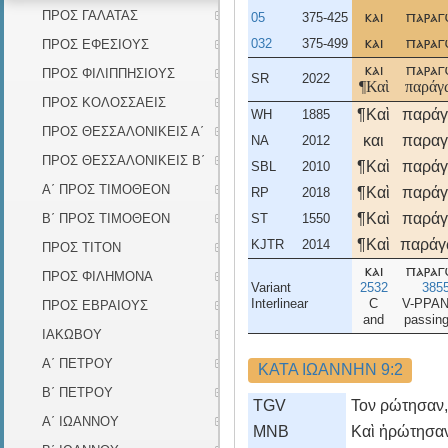
ΠΡΟΣ ΓΑΛΑΤΑΣ
05
375-425
και
παρα
032
375-499
ΠΡΟΣ ΕΦΕΣΙΟΥΣ
και
παρα
και
παρα
ΠΡΟΣ ΦΙΛΙΠΠΗΣΙΟΥΣ
SR
2022
¶Καὶ
παράγ
ΠΡΟΣ ΚΟΛΟΣΣΑΕΙΣ
¶Καὶ
παρά
WH
1885
ΠΡΟΣ ΘΕΣΣΑΛΟΝΙΚΕΙΣ Α΄
και
παρα
NA
2012
ΠΡΟΣ ΘΕΣΣΑΛΟΝΙΚΕΙΣ Β΄
¶Καὶ
παρά
SBL
2010
Α΄ ΠΡΟΣ ΤΙΜΟΘΕΟΝ
¶Καὶ
παρά
RP
2018
¶Καὶ
παρά
Β΄ ΠΡΟΣ ΤΙΜΟΘΕΟΝ
ST
1550
¶Καὶ
παράγ
KJTR
2014
ΠΡΟΣ ΤΙΤΟΝ
και
παρα
ΠΡΟΣ ΦΙΛΗΜΟΝΑ
Variant
2532
385
Interlinear
C
V-PPA
ΠΡΟΣ ΕΒΡΑΙΟΥΣ
and
passin
ΙΑΚΩΒΟΥ
Α΄ ΠΕΤΡΟΥ
ΚΑΤΑ ΙΩΑΝΝΗΝ 9:2
Β΄ ΠΕΤΡΟΥ
TGV
Τον ρώτησαν, 
Α΄ ΙΩΑΝΝΟΥ
MNB
Καὶ ἠρώτησαν 