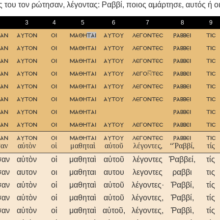
ς του τον ρώτησαν, λέγοντας: Pαββί, ποιος αμάρτησε, αυτός ή οι
3
4
5
6
7
8
9
σαν
αυτον
οι
μαθη
ται
αυτου
λεγοντεσ
ραββει
τισ
σαν
αυτον
οι
μαθηται
αυτου
λεγοντεσ
ραββει
τισ
σαν
αυτον
οι
μαθηται
αυτου
λεγοντεσ
ραββει
τισ
σαν
αυτον
οι
μαθηται
αυτου
λεγοτεσ
ραββει
τισ
σαν
αυτον
οι
μαθηται
αυτου
λεγοντεσ
ραββει
τισ
σαν
αυτον
οι
μαθηται
αυτου
λεγοντεσ
ραββει
τισ
σαν
αυτον
οι
μαθηται
ραββει
τισ
σαν
αυτον
οι
μαθηται
αυτου
λεγοντεσ
ραββει
τισ
σαν
αυτον
οι
μαθηται
αυτου
λεγοντεσ
ραββει
τισ
αν
αὐτὸν
οἱ
μαθηταὶ
αὐτοῦ
λέγοντες,
“Ῥαββί,
τίς
σαν
αὐτὸν
οἱ
μαθηταὶ
αὐτοῦ
λέγοντες
Ῥαββεί,
τίς
σαν
αυτον
οι
μαθηται
αυτου
λεγοντες
ραββι
τις
σαν
αὐτὸν
οἱ
μαθηταὶ
αὐτοῦ
λέγοντες·
Ῥαββί,
τίς
σαν
αὐτὸν
οἱ
μαθηταὶ
αὐτοῦ
λέγοντες,
Ῥαββί,
τίς
σαν
αὐτὸν
οἱ
μαθηταὶ
αὐτοῦ,
λέγοντες,
Ῥαββὶ,
τίς