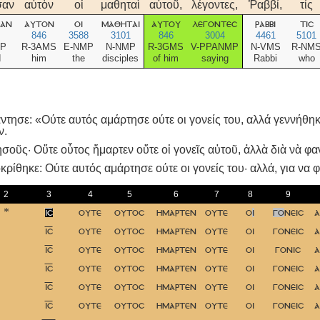
σαν
αὐτὸν
οἱ
μαθηταὶ
αὐτοῦ,
λέγοντες,
Ῥαββί,
τίς
σαν
αυτον
οι
μαθηται
αυτου
λεγοντεσ
ραββι
τισ
846
3588
3101
846
3004
4461
5101
3P
R-3AMS
E-NMP
N-NMP
R-3GMS
V-PPANMP
N-VMS
R-NM
d
him
the
disciples
of him
saying
Rabbi
who
ντησε: «Ούτε αυτός αμάρτησε ούτε οι γονείς του, αλλά γεννήθη
ν.
σοῦς· Οὔτε οὗτος ἥμαρτεν οὔτε οἱ γονεῖς αὐτοῦ, ἀλλὰ διὰ νὰ φ
ρίθηκε: Oύτε αυτός αμάρτησε ούτε οι γονείς του· αλλά, για να 
2
3
4
5
6
7
8
9
*
ισ
ουτε
ουτοσ
ημαρτεν
ουτε
ο
ι
γο
νεισ
α
ισ
ουτε
ουτοσ
ημαρτεν
ουτε
οι
γονεισ
α
ισ
ουτε
ουτοσ
ημαρτεν
ουτε
οι
γονισ
α
ισ
ουτε
ουτοσ
ημαρτεν
ουτε
οι
γονεισ
α
ισ
ουτε
ουτοσ
ημαρτεν
ουτε
οι
γονεισ
α
ισ
ουτε
ουτοσ
ημαρτεν
ουτε
οι
γονεισ
α