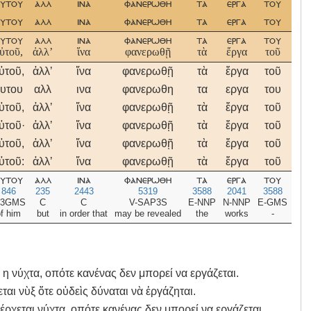
υτου
αλλ
ινα
φανερωθη
τα
εργα
του
θ
υτου
αλλ
ινα
φανερωθη
τα
εργα
του
θ
υτου
αλλ
ινα
φανερωθη
τα
εργα
του
θ
ὐτοῦ,
ἀλλʼ
ἵνα
φανερωθῇ
τὰ
ἔργα
τοῦ
˚Θ
ὐτοῦ,
ἀλλʼ
ἵνα
φανερωθῇ
τὰ
ἔργα
τοῦ
θε
υτου
αλλ
ινα
φανερωθη
τα
εργα
του
θε
ὐτοῦ,
ἀλλʼ
ἵνα
φανερωθῇ
τὰ
ἔργα
τοῦ
θε
ὐτοῦ·
ἀλλʼ
ἵνα
φανερωθῇ
τὰ
ἔργα
τοῦ
θε
ὐτοῦ,
ἀλλʼ
ἵνα
φανερωθῇ
τὰ
ἔργα
τοῦ
Θε
ὐτοῦ:
ἀλλʼ
ἵνα
φανερωθῇ
τὰ
ἔργα
τοῦ
Θε
υτου
αλλ
ινα
φανερωθη
τα
εργα
του
θε
846
235
2443
5319
3588
2041
3588
23
-3GMS
C
C
V-SAP3S
E-NNP
N-NNP
E-GMS
N-
f him
but
in order that
may be revealed
the
works
-
of 
 η νύχτα, οπότε κανένας δεν μπορεί να εργάζεται.
αι νὺξ ὅτε οὐδεὶς δύναται νὰ ἐργάζηται.
έρχεται νύχτα, οπότε κανένας δεν μπορεί να εργάζεται.