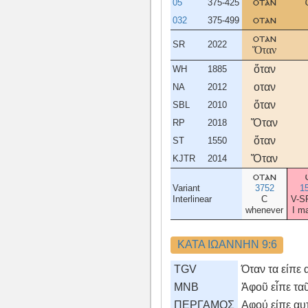
05
375-425
οταν
032
375-499
οταν
οταν
SR
2022
Ὅταν
ὅταν
WH
1885
οταν
NA
2012
ὅταν
SBL
2010
Ὅταν
RP
2018
ὅταν
ST
1550
Ὅταν
KJTR
2014
οταν
Variant
3752
1
Interlinear
C
V-S
whenever
I m
ΚΑΤΑ ΙΩΑΝΝΗΝ 9:6
TGV
Όταν τα είπε 
MNB
Ἀφοῦ εἶπε ταῦ
ΠΕΡΓΑΜΟΣ
Aφού είπε αυτ