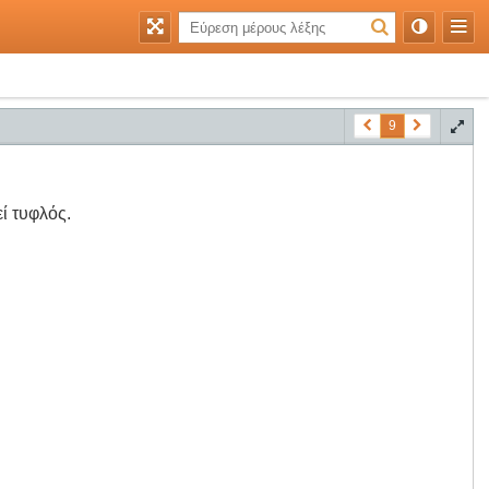
9
ί τυφλός.