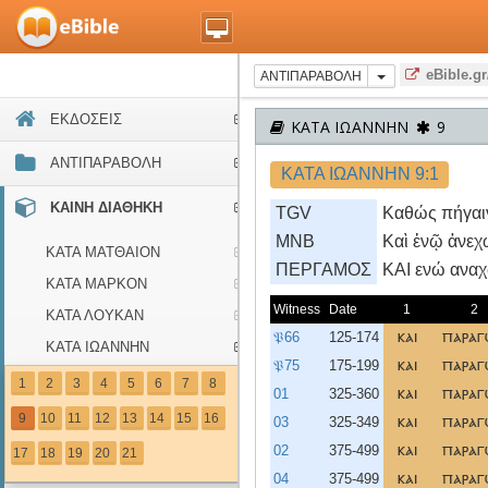
eBible.gr
ΑΝΤΙΠΑΡΑΒΟΛΗ
ΕΚΔΟΣΕΙΣ
ΚΑΤΑ ΙΩΑΝΝΗΝ
9
ΑΝΤΙΠΑΡΑΒΟΛΗ
ΚΑΤΑ ΙΩΑΝΝΗΝ 9:1
ΚΑΙΝΗ ΔΙΑΘΗΚΗ
TGV
Καθώς πήγαιν
MNB
Καὶ ἐνῷ ἀνεχ
ΚΑΤΑ ΜΑΤΘΑΙΟΝ
ΠΕΡΓΑΜΟΣ
KAI ενώ αναχ
ΚΑΤΑ ΜΑΡΚΟΝ
Witness
Date
1
2
ΚΑΤΑ ΛΟΥΚΑΝ
𝔓66
125-174
και
παρα
ΚΑΤΑ ΙΩΑΝΝΗΝ
𝔓75
175-199
και
παρα
ΠΡΑΞΕΙΣ ΑΠΟΣΤΟΛΩΝ
1
2
3
4
5
6
7
8
01
325-360
και
παρα
ΠΡΟΣ ΡΩΜΑΙΟΥΣ
9
10
11
12
13
14
15
16
03
325-349
και
παρα
ΠΡΟΣ ΚΟΡΙΝΘΙΟΥΣ Α΄
02
375-499
και
παρα
17
18
19
20
21
ΠΡΟΣ ΚΟΡΙΝΘΙΟΥΣ Β΄
04
375-499
και
παρα