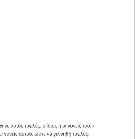
κε αυτός τυφλός, ο ίδιος ή οι γονείς του;»
οἱ γονεῖς αὐτοῦ, ὥστε νὰ γεννηθῇ τυφλός;