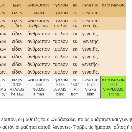
γων
ιδεν
ανθρωπον
τυφλον
εκ
γενετησ
καθημενον
γων
ειδεν
ανον
τυφλον
εκ
γενετησ
γων
ειδεν
ανθρωπον
τυφλον
εκ
γενετησ
ων,
εἶδεν
ἄνθρωπον
τυφλὸν
ἐκ
γενετῆς.
γων
εἶδεν
ἄνθρωπον
τυφλὸν
ἐκ
γενετῆς.
γων
ειδεν
ανθρωπον
τυφλον
εκ
γενετης
γων
εἶδεν
ἄνθρωπον
τυφλὸν
ἐκ
γενετῆς.
γων
εἶδεν
ἄνθρωπον
τυφλὸν
ἐκ
γενετῆς.
γων
εἶδεν
ἄνθρωπον
τυφλὸν
ἐκ
γενετῆς·
ων,
εἶδεν
ἄνθρωπον
τυφλὸν
ἐκ
γενετῆς.
γων
ειδεν
ανθρωπον
τυφλον
εκ
γενετησ
καθημενον
5
3708
444
5185
1537
1079
2521
NMS
V-IAA3S
N-AMS
A-AMS
P
N-GFS
V-PPMAMS
g by
he saw
a
man
blind
from
birth
sitting
λοιπόν, οι μαθητές του: «Διδάσκαλε, ποιος αμάρτησε και γεννήθη
αὐτὸν οἱ μαθηταὶ αὐτοῦ, λέγοντες· Ῥαββί, τίς ἥμαρτεν, οὗτος ἤ 