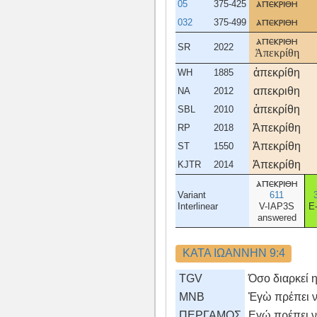
05
375-425
απεκριθη
032
375-499
απεκριθη
απεκριθη
SR
2022
Ἀπεκρίθη
ἀπεκρίθη
WH
1885
απεκριθη
NA
2012
ἀπεκρίθη
SBL
2010
Ἀπεκρίθη
RP
2018
Ἀπεκρίθη
ST
1550
Ἀπεκρίθη
KJTR
2014
απεκριθη
Variant
611
Interlinear
V-IAP3S
E
answered
ΚΑΤΑ ΙΩΑΝΝΗΝ 9:4
TGV
Όσο διαρκεί η
MNB
Ἐγὼ πρέπει νὰ
ΠΕΡΓΑΜΟΣ
Eγώ πρέπει να