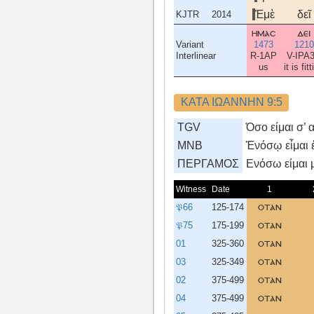
Ἐμὲ
δεῖ
KJTR
2014
ημασ
δει
Variant
1473
1210
Interlinear
R-1AP
V-IPA
us
it is fit
ΚΑΤΑ ΙΩΑΝΝΗΝ 9:5
TGV
Όσο είμαι σ’ 
MNB
Ἐνόσῳ εἶμαι 
ΠΕΡΓΑΜΟΣ
Eνόσω είμαι 
Witness
Date
1
𝔓66
125-174
οταν
𝔓75
175-199
οταν
01
325-360
οταν
03
325-349
οταν
02
375-499
οταν
04
375-499
οταν