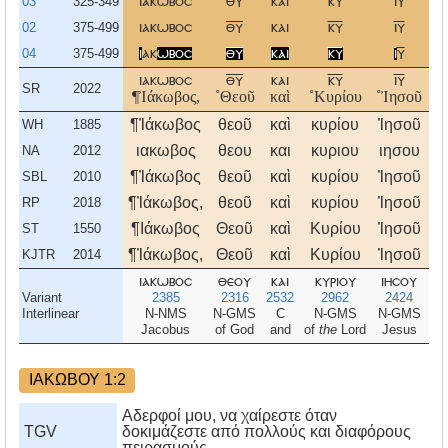
03
325-349
ιακωβοσ
θυ
και
κυ
ιυ
02
375-499
ιακωβοσ
θυ
και
κυ
ιυ
04
375-499
ι
ακ
ωβοσ
θυ
και
κυ
ι
υ
ιακωβοσ
θυ
και
κυ
ιυ
SR
2022
¶Ἰάκωβος,
˚Θεοῦ
καὶ
˚Κυρίου
˚Ἰησοῦ
˚Χ
¶Ἰάκωβος
θεοῦ
καὶ
κυρίου
Ἰησοῦ
Χ
WH
1885
ιακωβος
θεου
και
κυριου
ιησου
χ
NA
2012
¶Ἰάκωβος
θεοῦ
καὶ
κυρίου
Ἰησοῦ
Χ
SBL
2010
¶Ἰάκωβος,
θεοῦ
καὶ
κυρίου
Ἰησοῦ
χ
RP
2018
¶Ιάκωβος
Θεοῦ
καὶ
Κυρίου
Ἰησοῦ
Χ
ST
1550
¶Ἰάκωβος,
Θεοῦ
καὶ
Κυρίου
Ἰησοῦ
Χ
KJTR
2014
ιακωβοσ
θεου
και
κυριου
ιησου
χ
Variant
2385
2316
2532
2962
2424
Interlinear
N-NMS
N-GMS
C
N-GMS
N-GMS
Jacobus
of God
and
of
the
Lord
Jesus
ΙΑΚΩΒΟΥ 1:2
Αδερφοί μου, να χαίρεστε όταν
TGV
δοκιμάζεστε από πολλούς και διαφόρους
πειρασμούς·