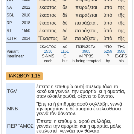
εκαστος
δε
πειραζεται
υπο
της
ι
NA
2012
ἕκαστος
δὲ
πειράζεται
ὑπὸ
τῆς
ἰ
SBL
2010
ἕκαστος
δὲ
πειράζεται,
ὑπὸ
τῆς
ἰ
RP
2018
ἕκαστος
δὲ
πειράζεται,
ὑπὸ
τῆς
ἰ
ST
1550
Ἕκαστος
δὲ
πειράζεται,
ὑπὸ
τῆς
ἰ
KJTR
2014
εκαστοσ
δε
πειραζεται
υπο
τησ
ι
Variant
1538
1161
3985
5259
3588
2
Interlinear
S-NMS
C
V-IPP3S
P
E-GFS
E
each
but
is being tempted
by
his
ΙΑΚΩΒΟΥ 1:15
έπειτα η επιθυμία αυτή συλλαμβάνει το
TGV
κακό και γεννάει την αμαρτία· κι η αμαρτία,
όταν ολοκληρωθεί, φέρνει το θάνατο.
Ἔπειτα ἡ ἐπιθυμία ἀφοῦ συλλάβῃ, γεννᾷ
MNB
τὴν ἁμαρτίαν, ἡ δὲ ἁμαρτία ἐκτελεσθεῖσα
γεννᾷ τὸν θάνατον.
Έπειτα, η επιθυμία, αφού συλλάβει,
ΠΕΡΓΑΜΟΣ
γεννάει την αμαρτία· και η αμαρτία, μόλις
εκτελεστεί, γεννάει τον θάνατο.