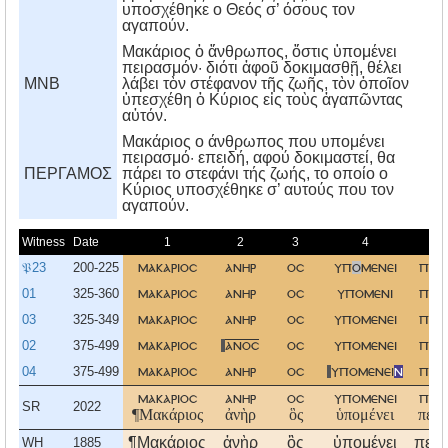
υποσχέθηκε ο Θεός σ’ όσους τον
αγαπούν.
Μακάριος ὁ ἄνθρωπος, ὅστις ὑπομένει
πειρασμόν· διότι ἀφοῦ δοκιμασθῇ, θέλει
MNB
λάβει τὸν στέφανον τῆς ζωῆς, τὸν ὁποῖον
ὑπεσχέθη ὁ Κύριος εἰς τοὺς ἀγαπῶντας
αὐτόν.
Mακάριος ο άνθρωπος που υπομένει
πειρασμό· επειδή, αφού δοκιμαστεί, θα
ΠΕΡΓΑΜΟΣ
πάρει το στεφάνι τής ζωής, το οποίο ο
Kύριος υποσχέθηκε σ’ αυτούς που τον
αγαπούν.
Witness
Date
1
2
3
4
𝔓23
200-225
μακαριοσ
ανηρ
οσ
υπ
ο
μενει
πει
01
325-360
μακαριοσ
ανηρ
οσ
υπομενι
πει
03
325-349
μακαριοσ
ανηρ
οσ
υπομενει
πει
02
375-499
μακαριοσ
ανοσ
οσ
υπομενει
πει
04
375-499
μακαριοσ
ανηρ
οσ
υπομενει
ν
πει
μακαριοσ
ανηρ
οσ
υπομενει
πει
SR
2022
¶Μακάριος
ἀνὴρ
ὃς
ὑπομένει
πειρ
¶Μακάριος
ἀνὴρ
ὃς
ὑπομένει
πειρ
WH
1885