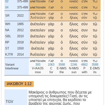
02
375-499
ανετειλεν
γαρ
ο
ηλιοσ
συν
τω
04
375-499
ανετειλεν
γαρ
ο
ηλιοσ
συν
τω
ανετειλεν
γαρ
ο
ηλιοσ
συν
τω
SR
2022
Ἀνέτειλεν
γὰρ
ὁ
ἥλιος
σὺν
τῷ
ἀνέτειλεν
γὰρ
ὁ
ἥλιος
σὺν
τῷ
WH
1885
ανετειλεν
γαρ
ο
ηλιος
συν
τω
NA
2012
ἀνέτειλεν
γὰρ
ὁ
ἥλιος
σὺν
τῷ
SBL
2010
Ἀνέτειλεν
γὰρ
ὁ
ἥλιος
σὺν
τῷ
RP
2018
ἀνέτειλε
γὰρ
ὁ
ἥλιος
σὺν
τῷ
ST
1550
Ἀνέτειλεν
γὰρ
ὁ
ἥλιος
σὺν
τῷ
KJTR
2014
ανετειλεν
γαρ
ο
ηλιοσ
συν
τω
Variant
393
1063
3588
2246
4862
3588
Interlinear
V-IAA3S
C
E-NMS
N-NMS
P
E-DMS
rose
for
the
sun
with
its
s
ΙΑΚΩΒΟΥ 1:12
Μακάριος ο άνθρωπος που δέχεται με
υπομονή τις δοκιμασίες! Γιατί, αν τις
υποστεί με επιτυχία, θα κερδίσει το
TGV
βραβείο της αιώνιας ζωής, που