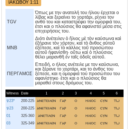
ΙΑΚΩΒΟΥ 1:11
Όπως με την ανατολή του ήλιου έρχεται ο
λίβας και ξεραίνει το χορτάρι, ρίχνει τον
TGV
ανθό του και καταστρέφει την ομορφιά του,
έτσι και ο πλούσιος θα αφανιστεί μέσα στις
επιχειρήσεις του.
Διότι ἀνέτειλεν ὁ ἥλιος μὲ τὸν καύσωνα καὶ
ἐξήρανε τὸν χόρτον, καὶ τὸ ἄνθος αὐτοῦ
MNB
ἐξέπεσε, καὶ τὸ κάλλος τοῦ προσώπου
αὐτοῦ ἠφανίσθη· οὕτω καὶ ὁ πλούσιος
θέλει μαρανθῆ ἐν ταῖς ὁδοῖς αὑτοῦ.
Eπειδή, ο ήλιος ανέτειλε με τον καύσωνα,
και ξέρανε το χορτάρι, και το άνθος του
ΠΕΡΓΑΜΟΣ
ξέπεσε, και η ομορφιά τού προσώπου του
αφανίστηκε· έτσι και ο πλούσιος θα
μαραθεί στους δρόμους του.
Witness
Date
1
2
3
4
5
6
𝔓23*
200-225
ανετειλεν
γαρ
ο
ηλιοσ
συν
τω
𝔓23
200-225
ανετειλεν
γαρ
ο
ηλιοσ
συν
τω
01
325-360
ανετιλεν
γαρ
ο
ηλιοσ
συν
τω
03
325-349
ανετειλεν
γαρ
ο
ηλιοσ
συν
τω