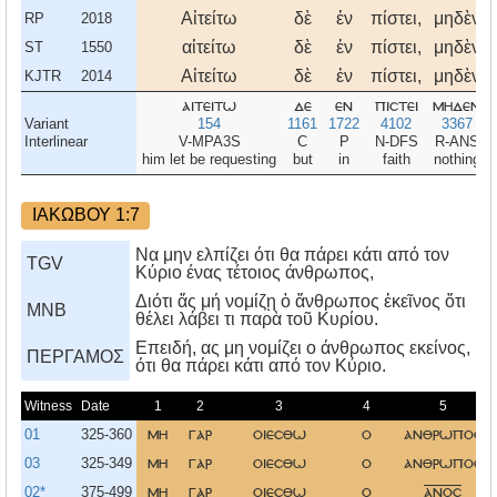
Αἰτείτω
δὲ
ἐν
πίστει,
μηδὲν
RP
2018
αἰτείτω
δὲ
ἐν
πίστει,
μηδὲν
ST
1550
Αἰτείτω
δὲ
ἐν
πίστει,
μηδὲν
KJTR
2014
αιτειτω
δε
εν
πιστει
μηδεν
Variant
154
1161
1722
4102
3367
Interlinear
V-MPA3S
C
P
N-DFS
R-ANS
him let be requesting
but
in
faith
nothing
ΙΑΚΩΒΟΥ 1:7
Να μην ελπίζει ότι θα πάρει κάτι από τον
TGV
Κύριο ένας τέτοιος άνθρωπος,
Διότι ἄς μή νομίζῃ ὁ ἄνθρωπος ἐκεῖνος ὅτι
MNB
θέλει λάβει τι παρὰ τοῦ Κυρίου.
Eπειδή, ας μη νομίζει ο άνθρωπος εκείνος,
ΠΕΡΓΑΜΟΣ
ότι θα πάρει κάτι από τον Kύριο.
Witness
Date
1
2
3
4
5
01
325-360
μη
γαρ
οιεσθω
ο
ανθρωποσ
03
325-349
μη
γαρ
οιεσθω
ο
ανθρωποσ
02*
375-499
μη
γαρ
οιεσθω
ο
ανοσ