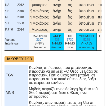
μακαριος
ανηρ
ος
υπομενει
πει
NA
2012
¶Μακάριος
ἀνὴρ
ὃς
ὑπομένει
πειρ
SBL
2010
¶Μακάριος
ἀνὴρ
ὃς
ὑπομένει
πειρ
RP
2018
¶Μακάριος
ἀνὴρ
ὃς
ὑπομένει
πειρ
ST
1550
Μακάριος
ἀνὴρ
ὃς
ὑπομένει
πειρ
KJTR
2014
μακαριοσ
ανηρ
οσ
υπομενει
πει
Variant
3107
435
3739
5278
3
Interlinear
S-NMS
N-NMS
R-NMS
V-IPA3S
N
blessed
is
the
man
who
is enduring
t
ΙΑΚΩΒΟΥ 1:13
Κανένας απ’ αυτούς που μπαίνουν σε
πειρασμό να μη λέει: «Ο Θεός με βάζει σε
TGV
πειρασμό». Γιατί ο Θεός ούτε μπαίνει σε
πειρασμό από το κακό ούτε ο ίδιος βάζει
σε πειρασμό κανέναν.
Μηδεὶς πειραζόμενος ἄς λέγῃ ὅτι ἀπὸ τοῦ
MNB
Θεοῦ πειράζομαι· διότι ὁ Θεὸς εἶναι
ἀπείραστος
Kανένας, όταν πειράζεται, ας μη λέει ότι: