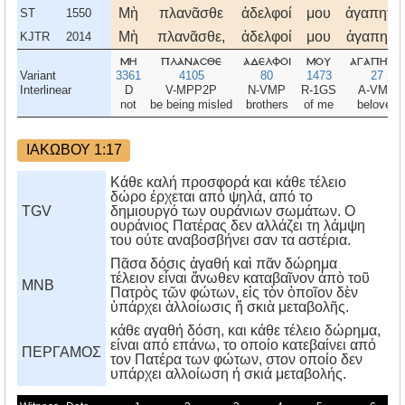
Μὴ
πλανᾶσθε
ἀδελφοί
μου
ἀγαπητοί
ST
1550
Μὴ
πλανᾶσθε,
ἀδελφοί
μου
ἀγαπητοί
KJTR
2014
μη
πλανασθε
αδελφοι
μου
αγαπητοι
Variant
3361
4105
80
1473
27
Interlinear
D
V-MPP2P
N-VMP
R-1GS
A-VMP
not
be being misled
brothers
of me
beloved
ΙΑΚΩΒΟΥ 1:17
Κάθε καλή προσφορά και κάθε τέλειο
δώρο έρχεται από ψηλά, από το
TGV
δημιουργό των ουράνιων σωμάτων. Ο
ουράνιος Πατέρας δεν αλλάζει τη λάμψη
του ούτε αναβοσβήνει σαν τα αστέρια.
Πᾶσα δόσις ἀγαθή καὶ πᾶν δώρημα
τέλειον εἶναι ἄνωθεν καταβαῖνον ἀπὸ τοῦ
MNB
Πατρὸς τῶν φώτων, εἰς τὸν ὁποῖον δὲν
ὑπάρχει ἀλλοίωσις ἤ σκιὰ μεταβολῆς.
κάθε αγαθή δόση, και κάθε τέλειο δώρημα,
είναι από επάνω, το οποίο κατεβαίνει από
ΠΕΡΓΑΜΟΣ
τον Πατέρα των φώτων, στον οποίο δεν
υπάρχει αλλοίωση ή σκιά μεταβολής.