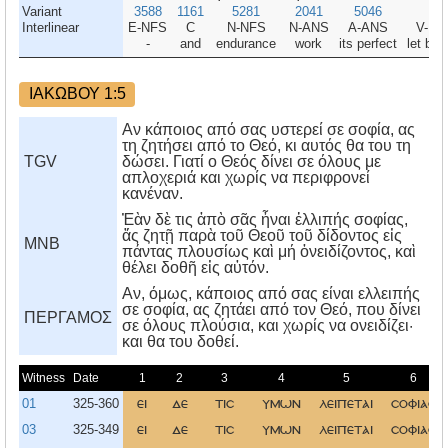
Variant
3588
1161
5281
2041
5046
21
Interlinear
E-NFS
C
N-NFS
N-ANS
A-ANS
V-MP
-
and
endurance
work
its perfect
let be 
ΙΑΚΩΒΟΥ 1:5
Αν κάποιος από σας υστερεί σε σοφία, ας
τη ζητήσει από το Θεό, κι αυτός θα του τη
TGV
δώσει. Γιατί ο Θεός δίνει σε όλους με
απλοχεριά και χωρίς να περιφρονεί
κανέναν.
Ἐὰν δὲ τις ἀπὸ σᾶς ἦναι ἐλλιπής σοφίας,
ἄς ζητῇ παρὰ τοῦ Θεοῦ τοῦ δίδοντος εἰς
MNB
πάντας πλουσίως καὶ μή ὀνειδίζοντος, καὶ
θέλει δοθῆ εἰς αὐτόν.
Aν, όμως, κάποιος από σας είναι ελλειπής
σε σοφία, ας ζητάει από τον Θεό, που δίνει
ΠΕΡΓΑΜΟΣ
σε όλους πλούσια, και χωρίς να ονειδίζει·
και θα του δοθεί.
Witness
Date
1
2
3
4
5
6
01
325-360
ει
δε
τισ
υμων
λειπεται
σοφιασ
03
325-349
ει
δε
τισ
υμων
λειπεται
σοφιασ