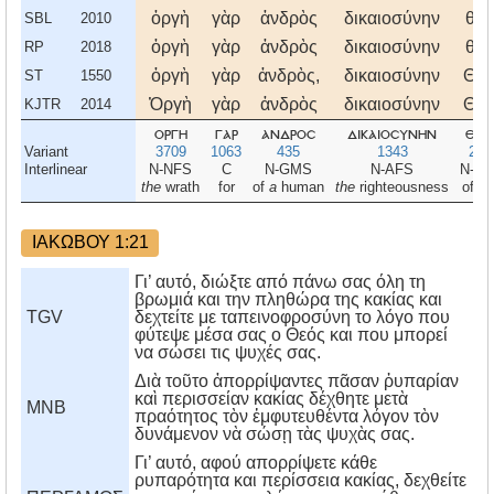
ὀργὴ
γὰρ
ἀνδρὸς
δικαιοσύνην
θεο
SBL
2010
ὀργὴ
γὰρ
ἀνδρὸς
δικαιοσύνην
θεο
RP
2018
ὀργὴ
γὰρ
ἀνδρὸς,
δικαιοσύνην
Θεο
ST
1550
Ὀργὴ
γὰρ
ἀνδρὸς
δικαιοσύνην
Θεο
KJTR
2014
οργη
γαρ
ανδροσ
δικαιοσυνην
θεο
Variant
3709
1063
435
1343
231
Interlinear
N-NFS
C
N-GMS
N-AFS
N-G
the
wrath
for
of
a
human
the
righteousness
of G
ΙΑΚΩΒΟΥ 1:21
Γι’ αυτό, διώξτε από πάνω σας όλη τη
βρωμιά και την πληθώρα της κακίας και
TGV
δεχτείτε με ταπεινοφροσύνη το λόγο που
φύτεψε μέσα σας ο Θεός και που μπορεί
να σώσει τις ψυχές σας.
Διὰ τοῦτο ἀπορρίψαντες πᾶσαν ῥυπαρίαν
καὶ περισσείαν κακίας δέχθητε μετὰ
MNB
πραότητος τὸν ἐμφυτευθέντα λόγον τὸν
δυνάμενον νὰ σώσῃ τὰς ψυχὰς σας.
Γι’ αυτό, αφού απορρίψετε κάθε
ρυπαρότητα και περίσσεια κακίας, δεχθείτε