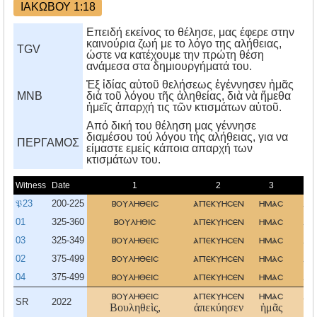
ΙΑΚΩΒΟΥ 1:18
Επειδή εκείνος το θέλησε, μας έφερε στην
καινούρια ζωή με το λόγο της αλήθειας,
TGV
ώστε να κατέχουμε την πρώτη θέση
ανάμεσα στα δημιουργήματά του.
Ἐξ ἰδίας αὑτοῦ θελήσεως ἐγέννησεν ἡμᾶς
MNB
διὰ τοῦ λόγου τῆς ἀληθείας, διὰ νὰ ἤμεθα
ἡμεῖς ἀπαρχή τις τῶν κτισμάτων αὐτοῦ.
Aπό δική του θέληση μας γέννησε
διαμέσου τού λόγου τής αλήθειας, για να
ΠΕΡΓΑΜΟΣ
είμαστε εμείς κάποια απαρχή των
κτισμάτων του.
Witness
Date
1
2
3
𝔓23
200-225
βουληθεισ
απεκυησεν
ημασ
λο
01
325-360
βουληθισ
απεκυησεν
ημασ
λο
03
325-349
βουληθεισ
απεκυησεν
ημασ
λο
02
375-499
βουληθεισ
απεκυησεν
ημασ
λο
04
375-499
βουληθεισ
απεκυησεν
ημασ
λο
βουληθεισ
απεκυησεν
ημασ
λο
SR
2022
Βουληθεὶς,
ἀπεκύησεν
ἡμᾶς
λό