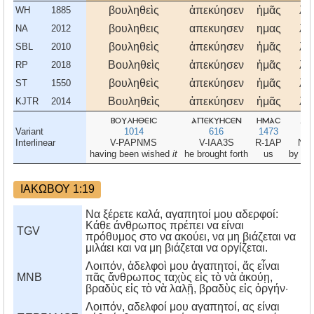
βουληθεὶς
ἀπεκύησεν
ἡμᾶς
λό
WH
1885
βουληθεις
απεκυησεν
ημας
λο
NA
2012
βουληθεὶς
ἀπεκύησεν
ἡμᾶς
λό
SBL
2010
Βουληθεὶς
ἀπεκύησεν
ἡμᾶς
λό
RP
2018
βουληθεὶς
ἀπεκύησεν
ἡμᾶς
λό
ST
1550
Βουληθεὶς
ἀπεκύησεν
ἡμᾶς
λό
KJTR
2014
βουληθεισ
απεκυησεν
ημασ
λο
Variant
1014
616
1473
30
Interlinear
V-PAPNMS
V-IAA3S
R-1AP
N-
having been wished
it
he brought forth
us
by
the
ΙΑΚΩΒΟΥ 1:19
Να ξέρετε καλά, αγαπητοί μου αδερφοί:
Κάθε άνθρωπος πρέπει να είναι
TGV
πρόθυμος στο να ακούει, να μη βιάζεται να
μιλάει και να μη βιάζεται να οργίζεται.
Λοιπόν, ἀδελφοὶ μου ἀγαπητοί, ἄς εἶναι
MNB
πᾶς ἄνθρωπος ταχὺς εἰς τὸ νὰ ἀκούῃ,
βραδὺς εἰς τὸ νὰ λαλῇ, βραδὺς εἰς ὀργήν·
Λοιπόν, αδελφοί μου αγαπητοί, ας είναι