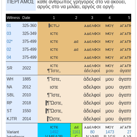
ΠΕΡΓΑΜΟΣ
κάθε άνθρωπος γρήγορος στο να ακούει,
αργός στο να μιλάει, αργός σε οργή·
Witness
Date
1
2
3
4
5
01
325-360
ιστω
αδελφοι
μου
αγαπητο
03
325-349
ιστε
αδελφοι
μου
αγαπητο
02*
375-499
ιστε
δε
αδελφοι
μου
αγαπητο
02
375-499
ιστε
δε
αδελφοι
μου
αγαπητο
04
375-499
ιστε
αδελφοι
μου
αγαπητο
ιστε
αδελφοι
μου
αγαπητο
SR
2022
¶Ἴστε,
ἀδελφοί
μου
ἀγαπητοί
¶Ἴστε,
ἀδελφοί
μου
ἀγαπητο
WH
1885
ιστε
αδελφοι
μου
αγαπητο
NA
2012
¶Ἴστε,
ἀδελφοί
μου
ἀγαπητο
SBL
2010
¶Ὥστε,
ἀδελφοί
μου
ἀγαπητο
RP
2018
¶Ὥστε,
ἀδελφοί
μου
ἀγαπητο
ST
1550
Ὥστε,
ἀδελφοί
μου
ἀγαπητο
KJTR
2014
ιστε
δε
αδελφοι
μου
αγαπητο
Variant
1492
1161
80
1473
27
Interlinear
V-MEA2P
C
N-VMP
R-1GS
A-VMP