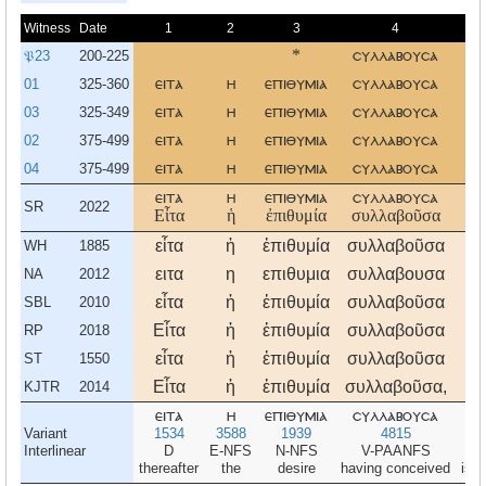
Witness
Date
1
2
3
4
𝔓23
200-225
*
συλλαβουσα
τι
01
325-360
ειτα
η
επιθυμια
συλλαβουσα
τι
03
325-349
ειτα
η
επιθυμια
συλλαβουσα
τι
02
375-499
ειτα
η
επιθυμια
συλλαβουσα
τι
04
375-499
ειτα
η
επιθυμια
συλλαβουσα
τι
ειτα
η
επιθυμια
συλλαβουσα
τι
SR
2022
Εἶτα
ἡ
ἐπιθυμία
συλλαβοῦσα
τί
εἶτα
ἡ
ἐπιθυμία
συλλαβοῦσα
τί
WH
1885
ειτα
η
επιθυμια
συλλαβουσα
τι
NA
2012
εἶτα
ἡ
ἐπιθυμία
συλλαβοῦσα
τί
SBL
2010
Εἶτα
ἡ
ἐπιθυμία
συλλαβοῦσα
τί
RP
2018
εἶτα
ἡ
ἐπιθυμία
συλλαβοῦσα
τί
ST
1550
Εἶτα
ἡ
ἐπιθυμία
συλλαβοῦσα,
τί
KJTR
2014
ειτα
η
επιθυμια
συλλαβουσα
τι
Variant
1534
3588
1939
4815
5
Interlinear
D
E-NFS
N-NFS
V-PAANFS
V-
thereafter
the
desire
having conceived
is b