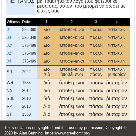
ΠΕΡΓΑΜΟΣ
με πραότητα τον λόγο που φυτεύθηκε
μέσα σας, αυτόν που μπορεί να σώσει τις
ψυχές σας.
Witness
Date
1
2
3
4
5
01
325-360
διο
αποθεμενοι
πασαν
ρυπαριαν
κα
03
325-349
διο
αποθεμενοι
πασαν
ρυπαριαν
κα
02*
375-499
διο
αποθεμενοι
πασαν
ρυπαρια
κα
02
375-499
διο
αποθεμενοι
πασαν
ρυπαρια
κα
04
375-499
διο
αποθεμενοι
πασαν
ρυπαριαν
κα
διο
αποθεμενοι
πασαν
ρυπαριαν
κα
SR
2022
Διὸ
ἀποθέμενοι
πᾶσαν
ῥυπαρίαν
κα
διὸ
ἀποθέμενοι
πᾶσαν
ῥυπαρίαν
κα
WH
1885
διο
αποθεμενοι
πασαν
ρυπαριαν
κα
NA
2012
διὸ
ἀποθέμενοι
πᾶσαν
ῥυπαρίαν
κα
SBL
2010
Διὸ
ἀποθέμενοι
πᾶσαν
ῥυπαρίαν
κα
RP
2018
Διὸ
ἀποθέμενοι
πᾶσαν
ῥυπαρίαν
κα
ST
1550
Διὸ
ἀποθέμενοι
πᾶσαν
ῥυπαρίαν
κα
KJTR
2014
Texts collate is copyrighted and it is used by permission, Copyright ©
διο
αποθεμενοι
πασαν
ρυπαριαν
κα
2020 by Alan Bunning, https://www.greekcntr.org/
Variant
1352
659
3956
4507
25