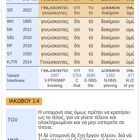
γινωσκοντεσ
οτι
το
δοκιμιον
υμων
SR
2022
γινώσκοντες
ὅτι
τὸ
δοκίμιον
ὑμῶν
γινώσκοντες
ὅτι
τὸ
δοκίμιον
ὑμῶν
WH
1885
γινωσκοντες
οτι
το
δοκιμιον
υμων
NA
2012
γινώσκοντες
ὅτι
τὸ
δοκίμιον
ὑμῶν
SBL
2010
γινώσκοντες
ὅτι
τὸ
δοκίμιον
ὑμῶν
RP
2018
γινώσκοντες
ὅτι
τὸ
δοκίμιον
ὑμῶν
ST
1550
Γινώσκοντες,
ὅτι
τὸ
δοκίμιον
ὑμῶν
KJTR
2014
γινωσκοντεσ
οτι
το
δοκιμιον
υμων
Variant
1097
3754
3588
1383
4771
Interlinear
V-PPANMP
C
E-NNS
N-NNS
R-2GP
knowing
that
the
proving
of you al
ΙΑΚΩΒΟΥ 1:4
Η υπομονή σας όμως πρέπει να κρατήσει
ως το τέλος, για να γίνετε τέλειοι και
TGV
ολοκληρωμένοι και να μην υστερείτε σε
τίποτε.
Ἡ δὲ ὑπομονή ἄς ἔχῃ ἔργον τέλειον, διὰ νὰ