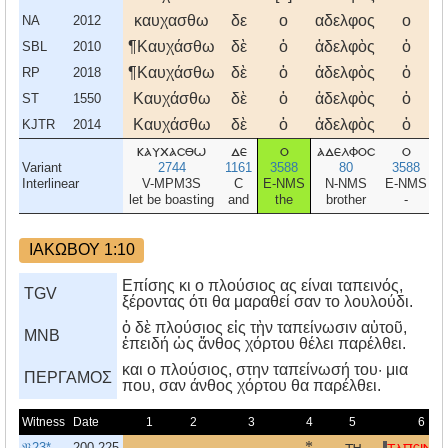
καυχασθω
δε
ο
αδελφος
ο
τ
NA
2012
¶Καυχάσθω
δὲ
ὁ
ἀδελφὸς
ὁ
τ
SBL
2010
¶Καυχάσθω
δὲ
ὁ
ἀδελφὸς
ὁ
τ
RP
2018
Καυχάσθω
δὲ
ὁ
ἀδελφὸς
ὁ
τ
ST
1550
Καυχάσθω
δὲ
ὁ
ἀδελφὸς
ὁ
τ
KJTR
2014
καυχασθω
δε
ο
αδελφοσ
ο
τ
Variant
2744
1161
3588
80
3588
Interlinear
V-MPM3S
C
E-NMS
N-NMS
E-NMS
let be boasting
and
the
brother
-
ΙΑΚΩΒΟΥ 1:10
Επίσης κι ο πλούσιος ας είναι ταπεινός,
TGV
ξέροντας ότι θα μαραθεί σαν το λουλούδι.
ὁ δὲ πλούσιος εἰς τὴν ταπείνωσιν αὑτοῦ,
MNB
ἐπειδή ὡς ἄνθος χόρτου θέλει παρέλθει.
και ο πλούσιος, στην ταπείνωσή του· μια
ΠΕΡΓΑΜΟΣ
που, σαν άνθος χόρτου θα παρέλθει.
Witness
Date
1
2
3
4
5
6
𝔓23*
200-225
*
τη
ταπεινου