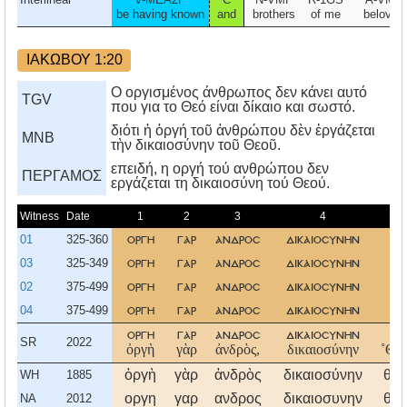
be having known
and
brothers
of me
beloved
ΙΑΚΩΒΟΥ 1:20
Ο οργισμένος άνθρωπος δεν κάνει αυτό
TGV
που για το Θεό είναι δίκαιο και σωστό.
διότι ἡ ὀργή τοῦ ἀνθρώπου δὲν ἐργάζεται
MNB
τὴν δικαιοσύνην τοῦ Θεοῦ.
επειδή, η οργή τού ανθρώπου δεν
ΠΕΡΓΑΜΟΣ
εργάζεται τη δικαιοσύνη τού Θεού.
Witness
Date
1
2
3
4
5
01
325-360
οργη
γαρ
ανδροσ
δικαιοσυνην
θυ
03
325-349
οργη
γαρ
ανδροσ
δικαιοσυνην
θυ
02
375-499
οργη
γαρ
ανδροσ
δικαιοσυνην
θυ
04
375-499
οργη
γαρ
ανδροσ
δικαιοσυνην
θυ
οργη
γαρ
ανδροσ
δικαιοσυνην
θυ
SR
2022
ὀργὴ
γὰρ
ἀνδρὸς,
δικαιοσύνην
˚Θε
ὀργὴ
γὰρ
ἀνδρὸς
δικαιοσύνην
θεο
WH
1885
οργη
γαρ
ανδρος
δικαιοσυνην
θεο
NA
2012