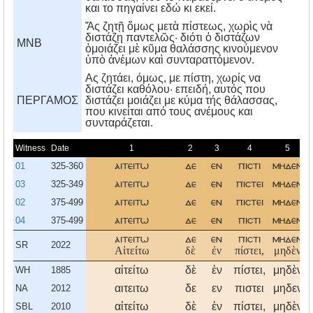
και το πηγαίνει εδώ κι εκεί.
Ἄς ζητῇ ὅμως μετὰ πίστεως, χωρὶς νὰ
διστάζῃ παντελῶς· διότι ὁ διστάζων
MNB
ὁμοιάζει μὲ κῦμα θαλάσσης κινούμενον
ὑπὸ ἀνέμων καὶ συνταραττόμενον.
Aς ζητάει, όμως, με πίστη, χωρίς να
διστάζει καθόλου· επειδή, αυτός που
ΠΕΡΓΑΜΟΣ
διστάζει μοιάζει με κύμα τής θάλασσας,
που κινείται από τους ανέμους και
συνταράζεται.
Witness
Date
1
2
3
4
5
01
325-360
αιτειτω
δε
εν
πιστι
μηδεν
03
325-349
αιτειτω
δε
εν
πιστει
μηδεν
02
375-499
αιτειτω
δε
εν
πιστει
μηδεν
04
375-499
αιτειτω
δε
εν
πιστι
μηδεν
αιτειτω
δε
εν
πιστι
μηδεν
SR
2022
Αἰτείτω
δὲ
ἐν
πίστει,
μηδὲν
αἰτείτω
δὲ
ἐν
πίστει,
μηδὲν
WH
1885
αιτειτω
δε
εν
πιστει
μηδεν
NA
2012
αἰτείτω
δὲ
ἐν
πίστει,
μηδὲν
SBL
2010