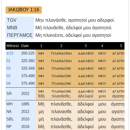
ΙΑΚΩΒΟΥ 1:16
TGV
Μην πλανάσθε, αγαπητοί μου αδερφοί.
MNB
Μή πλανᾶσθε, ἀδελφοὶ μου ἀγαπητοί.
ΠΕΡΓΑΜΟΣ
Mη πλανιέστε, αδελφοί μου αγαπητοί·
Witness
Date
1
2
3
4
5
𝔓23
200-225
μη
πλανασθαι
αδελφοι
μου
αγαπητοι
01
325-360
μη
πλανασθαι
αδελφοι
μου
αγαπητοι
03
325-349
μη
πλανασθε
αδελφοι
μου
αγαπητοι
02
375-499
μη
πλανασθε
αδελφοι
μου
αγαπητοι
04
375-499
μη
πλανασθε
αδελφοι
μου
αγαπητοι
μη
πλανασθε
αδελφοι
μου
αγαπητοι
SR
2022
Μὴ
πλανᾶσθε,
ἀδελφοί
μου
ἀγαπητοί.
Μὴ
πλανᾶσθε,
ἀδελφοί
μου
ἀγαπητοί
WH
1885
μη
πλανασθε
αδελφοι
μου
αγαπητο
NA
2012
μὴ
πλανᾶσθε,
ἀδελφοί
μου
ἀγαπητοί
SBL
2010
Μὴ
πλανᾶσθε,
ἀδελφοί
μου
ἀγαπητοί
RP
2018