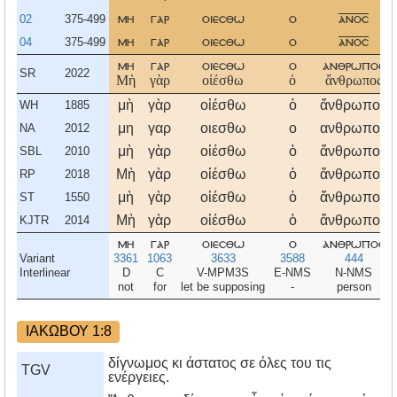
02
375-499
μη
γαρ
οιεσθω
ο
ανοσ
04
375-499
μη
γαρ
οιεσθω
ο
ανοσ
μη
γαρ
οιεσθω
ο
ανθρωποσ
SR
2022
Μὴ
γὰρ
οἰέσθω
ὁ
ἄνθρωπος
μὴ
γὰρ
οἰέσθω
ὁ
ἄνθρωπος
WH
1885
μη
γαρ
οιεσθω
ο
ανθρωπος
NA
2012
μὴ
γὰρ
οἰέσθω
ὁ
ἄνθρωπος
SBL
2010
Μὴ
γὰρ
οἰέσθω
ὁ
ἄνθρωπος
RP
2018
μὴ
γὰρ
οἰέσθω
ὁ
ἄνθρωπος
ST
1550
Μὴ
γὰρ
οἰέσθω
ὁ
ἄνθρωπος
KJTR
2014
μη
γαρ
οιεσθω
ο
ανθρωποσ
Variant
3361
1063
3633
3588
444
Interlinear
D
C
V-MPM3S
E-NMS
N-NMS
not
for
let be supposing
-
person
ΙΑΚΩΒΟΥ 1:8
δίγνωμος κι άστατος σε όλες του τις
TGV
ενέργειες.