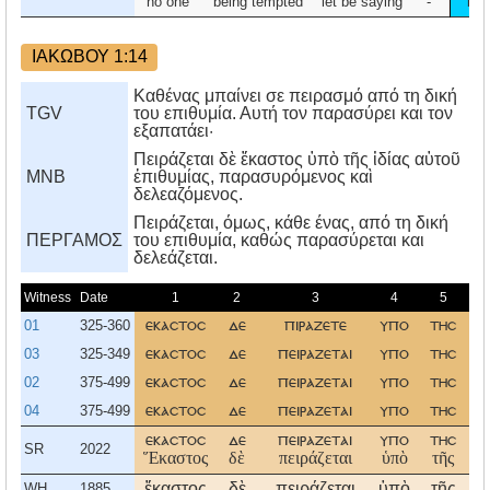
no one
being tempted
let be saying
-
by
ΙΑΚΩΒΟΥ 1:14
Καθένας μπαίνει σε πειρασμό από τη δική
TGV
του επιθυμία. Αυτή τον παρασύρει και τον
εξαπατάει·
Πειράζεται δὲ ἕκαστος ὑπὸ τῆς ἰδίας αὑτοῦ
MNB
ἐπιθυμίας, παρασυρόμενος καὶ
δελεαζόμενος.
Πειράζεται, όμως, κάθε ένας, από τη δική
ΠΕΡΓΑΜΟΣ
του επιθυμία, καθώς παρασύρεται και
δελεάζεται.
Witness
Date
1
2
3
4
5
01
325-360
εκαστοσ
δε
πιραζετε
υπο
τησ
ι
03
325-349
εκαστοσ
δε
πειραζεται
υπο
τησ
ι
02
375-499
εκαστοσ
δε
πειραζεται
υπο
τησ
ι
04
375-499
εκαστοσ
δε
πειραζεται
υπο
τησ
ι
εκαστοσ
δε
πειραζεται
υπο
τησ
ι
SR
2022
Ἕκαστος
δὲ
πειράζεται
ὑπὸ
τῆς
ἰ
ἕκαστος
δὲ
πειράζεται
ὑπὸ
τῆς
ἰ
WH
1885