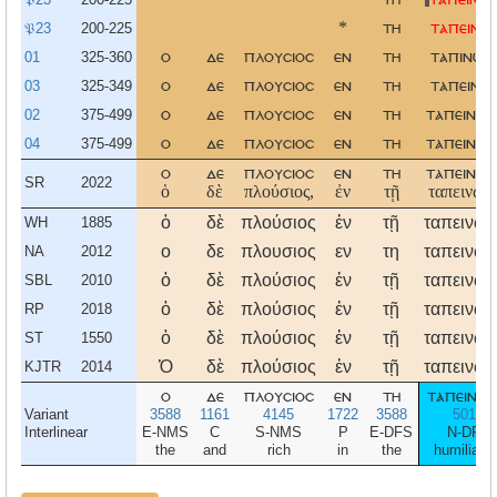
𝔓23
200-225
*
τη
ταπεινωσ
01
325-360
ο
δε
πλουσιοσ
εν
τη
ταπινωσε
03
325-349
ο
δε
πλουσιοσ
εν
τη
ταπεινωσ
02
375-499
ο
δε
πλουσιοσ
εν
τη
ταπεινωσ
04
375-499
ο
δε
πλουσιοσ
εν
τη
ταπεινωσ
ο
δε
πλουσιοσ
εν
τη
ταπεινωσ
SR
2022
ὁ
δὲ
πλούσιος,
ἐν
τῇ
ταπεινώσ
ὁ
δὲ
πλούσιος
ἐν
τῇ
ταπεινώσ
WH
1885
ο
δε
πλουσιος
εν
τη
ταπεινωσ
NA
2012
ὁ
δὲ
πλούσιος
ἐν
τῇ
ταπεινώσ
SBL
2010
ὁ
δὲ
πλούσιος
ἐν
τῇ
ταπεινώσ
RP
2018
ὁ
δὲ
πλούσιος
ἐν
τῇ
ταπεινώσ
ST
1550
Ὁ
δὲ
πλούσιος
ἐν
τῇ
ταπεινώσ
KJTR
2014
ο
δε
πλουσιοσ
εν
τη
ταπεινωσ
Variant
3588
1161
4145
1722
3588
5014
Interlinear
E-NMS
C
S-NMS
P
E-DFS
N-DFS
the
and
rich
in
the
humiliatio