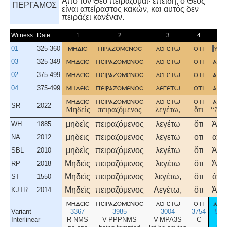
Aπό τον Θεό πειράζομαι· επειδή, ο Θεός
ΠΕΡΓΑΜΟΣ
είναι απείραστος κακών, και αυτός δεν
πειράζει κανέναν.
Witness
Date
1
2
3
4
5
01
325-360
μηδισ
πιραζομενοσ
λεγετω
οτι
υπ
03
325-349
μηδεισ
πειραζομενοσ
λεγετω
οτι
απο
02
375-499
μηδεισ
πειραζομενοσ
λεγετω
οτι
απο
04
375-499
μηδεισ
πειραζομενοσ
λεγετω
οτι
απο
μηδεισ
πειραζομενοσ
λεγετω
οτι
απο
SR
2022
Μηδεὶς
πειραζόμενος
λεγέτω,
ὅτι
“Ἀπ
μηδεὶς
πειραζόμενος
λεγέτω
ὅτι
Ἀπ
WH
1885
μηδεις
πειραζομενος
λεγετω
οτι
απο
NA
2012
μηδεὶς
πειραζόμενος
λεγέτω
ὅτι
Ἀπ
SBL
2010
Μηδεὶς
πειραζόμενος
λεγέτω
ὅτι
Ἀπ
RP
2018
Μηδεὶς
πειραζόμενος
λεγέτω,
ὅτι
ἀπὸ
ST
1550
Μηδεὶς
πειραζόμενος
Λεγέτω,
ὅτι
Ἀπ
KJTR
2014
μηδεισ
πειραζομενοσ
λεγετω
οτι
απο
Variant
3367
3985
3004
3754
575
Interlinear
R-NMS
V-PPPNMS
V-MPA3S
C
P