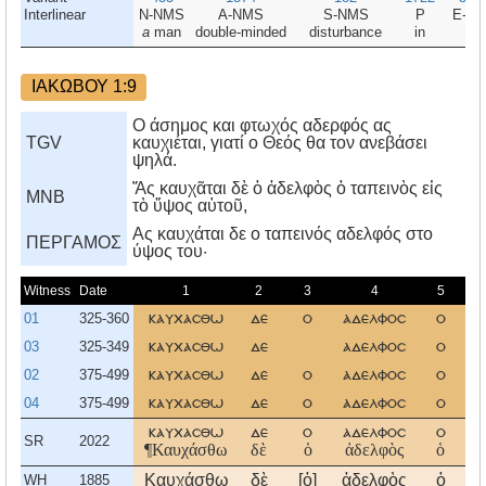
Interlinear
N-NMS
A-NMS
S-NMS
P
E-D
a
man
double-minded
disturbance
in
all
ΙΑΚΩΒΟΥ 1:9
Ο άσημος και φτωχός αδερφός ας
TGV
καυχιέται, γιατί ο Θεός θα τον ανεβάσει
ψηλά.
Ἄς καυχᾶται δὲ ὁ ἀδελφὸς ὁ ταπεινὸς εἰς
MNB
τὸ ὕψος αὑτοῦ,
Aς καυχάται δε ο ταπεινός αδελφός στο
ΠΕΡΓΑΜΟΣ
ύψος του·
Witness
Date
1
2
3
4
5
01
325-360
καυχασθω
δε
ο
αδελφοσ
ο
03
325-349
καυχασθω
δε
αδελφοσ
ο
τ
02
375-499
καυχασθω
δε
ο
αδελφοσ
ο
τ
04
375-499
καυχασθω
δε
ο
αδελφοσ
ο
τ
καυχασθω
δε
ο
αδελφοσ
ο
τ
SR
2022
¶Καυχάσθω
δὲ
ὁ
ἀδελφὸς
ὁ
τ
Καυχάσθω
δὲ
[ὁ]
ἀδελφὸς
ὁ
τ
WH
1885