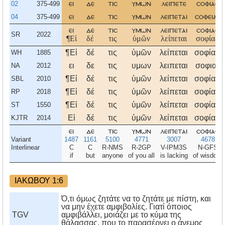
02
375-499
ει
δε
τισ
υμων
λειπετε
σοφιασ
04
375-499
ει
δε
τισ
υμων
λειπεται
σοφειασ
ει
δε
τισ
υμων
λειπεται
σοφιασ
SR
2022
¶Εἰ
δέ
τις
ὑμῶν
λείπεται
σοφίας,
¶Εἰ
δέ
τις
ὑμῶν
λείπεται
σοφίας,
WH
1885
ει
δε
τις
υμων
λειπεται
σοφιας
NA
2012
¶Εἰ
δέ
τις
ὑμῶν
λείπεται
σοφίας,
SBL
2010
¶Εἰ
δέ
τις
ὑμῶν
λείπεται
σοφίας,
RP
2018
¶Εἰ
δέ
τις
ὑμῶν
λείπεται
σοφίας,
ST
1550
Εἰ
δέ
τις
ὑμῶν
λείπεται
σοφίας,
KJTR
2014
ει
δε
τισ
υμων
λειπεται
σοφιασ
Variant
1487
1161
5100
4771
3007
4678
Interlinear
C
C
R-NMS
R-2GP
V-IPM3S
N-GFS
if
but
anyone
of you all
is lacking
of wisdom
ΙΑΚΩΒΟΥ 1:6
Ό,τι όμως ζητάτε να το ζητάτε με πίστη, και
να μην έχετε αμφιβολίες. Γιατί όποιος
TGV
αμφιβάλλει, μοιάζει με το κύμα της
θάλασσας, που το παρασέρνει ο άνεμος