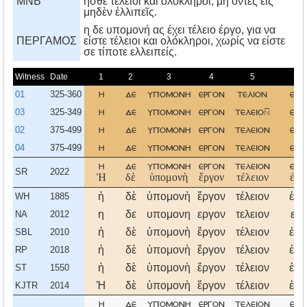
MNB
ἦσθε τέλειοι καὶ ὁλόκληροι, μή ὄντες εἰς
μηδὲν ἐλλιπεῖς.
η δε υπομονή ας έχει τέλειο έργο, για να
ΠΕΡΓΑΜΟΣ
είστε τέλειοι και ολόκληροι, χωρίς να είστε
σε τίποτε ελλειπείς.
Witness
Date
1
2
3
4
5
6
01
325-360
η
δε
υπομονη
εργον
τελιον
εχ
03
325-349
η
δε
υπομονη
εργον
τελειο
εχ
02
375-499
η
δε
υπομονη
εργον
τελειον
εχ
04
375-499
η
δε
υπομονη
εργον
τελειον
εχ
η
δε
υπομονη
εργον
τελειον
εχ
SR
2022
Ἡ
δὲ
ὑπομονὴ
ἔργον
τέλειον
ἐχέ
ἡ
δὲ
ὑπομονὴ
ἔργον
τέλειον
ἐχέ
WH
1885
η
δε
υπομονη
εργον
τελειον
εχ
NA
2012
ἡ
δὲ
ὑπομονὴ
ἔργον
τέλειον
ἐχέ
SBL
2010
ἡ
δὲ
ὑπομονὴ
ἔργον
τέλειον
ἐχέ
RP
2018
ἡ
δὲ
ὑπομονὴ
ἔργον
τέλειον
ἐχέ
ST
1550
Ἡ
δὲ
ὑπομονὴ
ἔργον
τέλειον
ἐχέ
KJTR
2014
η
δε
υπομονη
εργον
τελειον
εχ