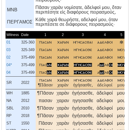
Πᾶσαν χαρὰν νομίσατε, ἀδελφοὶ μου, ὅταν
MNB
περιπέσητε εἰς διαφόρους πειρασμούς,
Kάθε χαρά θεωρήστε, αδελφοί μου, όταν
ΠΕΡΓΑΜΟΣ
περιπέσετε σε διάφορους πειρασμούς·
Witness
Date
1
2
3
4
5
01
325-360
πασαν
χαραν
ηγησασθαι
αδελφοι

03
325-349
πασαν
χαραν
ηγησασθε
αδελφοι
μου
02
375-499
πασαν
χαραν
ηγησασθε
αδελφοι
μου
04*
375-499
πασ
αν
χαραν
ηγησασθε
α
δε
λφ
οι
μου
04
375-499
πασ
αν
χαραν
ηγησασθε
α
δε
λφ
οι
μου
πασαν
χαραν
ηγησασθε
αδελφοι
μου
SR
2022
¶Πᾶσαν
χαρὰν
ἡγήσασθε,
ἀδελφοί
μου,
¶Πᾶσαν
χαρὰν
ἡγήσασθε,
ἀδελφοί
μου,
WH
1885
πασαν
χαραν
ηγησασθε
αδελφοι
μου
NA
2012
¶Πᾶσαν
χαρὰν
ἡγήσασθε,
ἀδελφοί
μου,
SBL
2010
¶Πᾶσαν
χαρὰν
ἡγήσασθε,
ἀδελφοί
μου,
RP
2018
Πᾶσαν
χαρὰν
ἡγήσασθε
ἀδελφοί
μου,
ST
1550