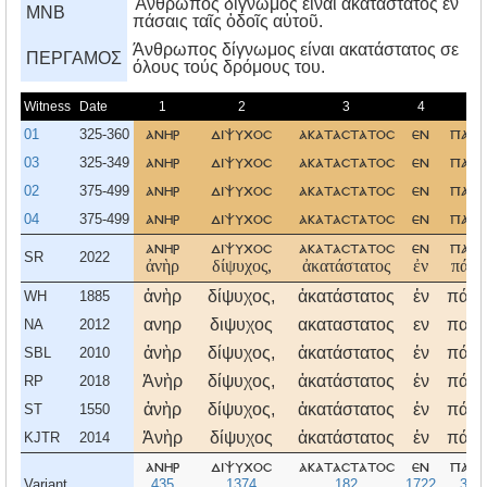
Ἄνθρωπος δίγνωμος εἶναι ἀκατάστατος ἐν
MNB
πάσαις ταῖς ὁδοῖς αὑτοῦ.
Άνθρωπος δίγνωμος είναι ακατάστατος σε
ΠΕΡΓΑΜΟΣ
όλους τούς δρόμους του.
Witness
Date
1
2
3
4
5
01
325-360
ανηρ
διψυχοσ
ακαταστατοσ
εν
πασα
03
325-349
ανηρ
διψυχοσ
ακαταστατοσ
εν
πασα
02
375-499
ανηρ
διψυχοσ
ακαταστατοσ
εν
πασα
04
375-499
ανηρ
διψυχοσ
ακαταστατοσ
εν
πασα
ανηρ
διψυχοσ
ακαταστατοσ
εν
πασα
SR
2022
ἀνὴρ
δίψυχος,
ἀκατάστατος
ἐν
πάσα
ἀνὴρ
δίψυχος,
ἀκατάστατος
ἐν
πάσα
WH
1885
ανηρ
διψυχος
ακαταστατος
εν
πασα
NA
2012
ἀνὴρ
δίψυχος,
ἀκατάστατος
ἐν
πάσα
SBL
2010
Ἀνὴρ
δίψυχος,
ἀκατάστατος
ἐν
πάσα
RP
2018
ἀνὴρ
δίψυχος,
ἀκατάστατος
ἐν
πάσα
ST
1550
Ἀνὴρ
δίψυχος
ἀκατάστατος
ἐν
πάσα
KJTR
2014
ανηρ
διψυχοσ
ακαταστατοσ
εν
πασα
Variant
435
1374
182
1722
395