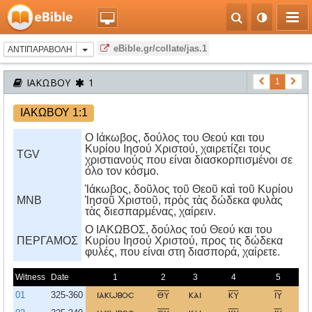
eBible.gr/collate/jas.1
ΑΝΤΙΠΑΡΑΒΟΛΗ
ΙΑΚΩΒΟΥ
1
1
ΙΑΚΩΒΟΥ 1:1
Ο Ιάκωβος, δούλος του Θεού και του
Κυρίου Ιησού Χριστού, χαιρετίζει τους
TGV
χριστιανούς που είναι διασκορπισμένοι σε
όλο τον κόσμο.
Ἰάκωβος, δοῦλος τοῦ Θεοῦ καὶ τοῦ Κυρίου
MNB
Ἰησοῦ Χριστοῦ, πρὸς τὰς δώδεκα φυλὰς
τὰς διεσπαρμένας, χαίρειν.
O IAKΩBOΣ, δούλος τού Θεού και του
ΠΕΡΓΑΜΟΣ
Kυρίου Iησού Xριστού, προς τις δώδεκα
φυλές, που είναι στη διασπορά, χαίρετε.
Witness
Date
1
2
3
4
5
01
325-360
ιακωβοσ
θυ
και
κυ
ιυ