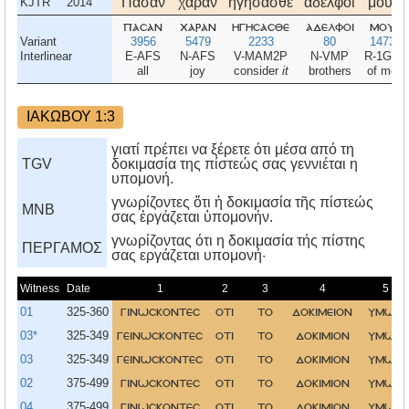
Πᾶσαν
χαρὰν
ἡγήσασθε
ἀδελφοί
μου,
KJTR
2014
πασαν
χαραν
ηγησασθε
αδελφοι
μου
Variant
3956
5479
2233
80
1473
Interlinear
E-AFS
N-AFS
V-MAM2P
N-VMP
R-1GS
all
joy
consider
it
brothers
of me
ΙΑΚΩΒΟΥ 1:3
γιατί πρέπει να ξέρετε ότι μέσα από τη
TGV
δοκιμασία της πίστεώς σας γεννιέται η
υπομονή.
γνωρίζοντες ὅτι ἡ δοκιμασία τῆς πίστεώς
MNB
σας ἐργάζεται ὑπομονήν.
γνωρίζοντας ότι η δοκιμασία τής πίστης
ΠΕΡΓΑΜΟΣ
σας εργάζεται υπομονή·
Witness
Date
1
2
3
4
5
01
325-360
γινωσκοντεσ
οτι
το
δοκιμειον
υμων
03*
325-349
γεινωσκοντεσ
οτι
το
δοκιμιον
υμων
03
325-349
γεινωσκοντεσ
οτι
το
δοκιμιον
υμων
02
375-499
γινωσκοντεσ
οτι
το
δοκιμιον
υμω
04
375-499
γινωσκοντεσ
οτι
το
δοκιμιον
υμων