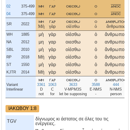
02
375-499
μη
γαρ
οιεσθω
ο
ανοσ
04
375-499
μη
γαρ
οιεσθω
ο
ανοσ
μη
γαρ
οιεσθω
ο
ανθρωποσ
SR
2022
Μὴ
γὰρ
οἰέσθω
ὁ
ἄνθρωπος
μὴ
γὰρ
οἰέσθω
ὁ
ἄνθρωπος
WH
1885
μη
γαρ
οιεσθω
ο
ανθρωπος
NA
2012
μὴ
γὰρ
οἰέσθω
ὁ
ἄνθρωπος
SBL
2010
Μὴ
γὰρ
οἰέσθω
ὁ
ἄνθρωπος
RP
2018
μὴ
γὰρ
οἰέσθω
ὁ
ἄνθρωπος
ST
1550
Μὴ
γὰρ
οἰέσθω
ὁ
ἄνθρωπος
KJTR
2014
μη
γαρ
οιεσθω
ο
ανθρωποσ
Variant
3361
1063
3633
3588
444
Interlinear
D
C
V-MPM3S
E-NMS
N-NMS
not
for
let be supposing
-
person
ΙΑΚΩΒΟΥ 1:8
δίγνωμος κι άστατος σε όλες του τις
TGV
ενέργειες.