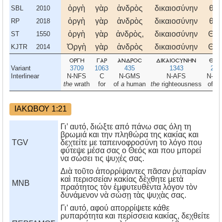
ὀργὴ
γὰρ
ἀνδρὸς
δικαιοσύνην
θεο
SBL
2010
ὀργὴ
γὰρ
ἀνδρὸς
δικαιοσύνην
θεο
RP
2018
ὀργὴ
γὰρ
ἀνδρὸς,
δικαιοσύνην
Θεο
ST
1550
Ὀργὴ
γὰρ
ἀνδρὸς
δικαιοσύνην
Θεο
KJTR
2014
οργη
γαρ
ανδροσ
δικαιοσυνην
θεο
Variant
3709
1063
435
1343
231
Interlinear
N-NFS
C
N-GMS
N-AFS
N-G
the
wrath
for
of
a
human
the
righteousness
of G
ΙΑΚΩΒΟΥ 1:21
Γι’ αυτό, διώξτε από πάνω σας όλη τη
βρωμιά και την πληθώρα της κακίας και
TGV
δεχτείτε με ταπεινοφροσύνη το λόγο που
φύτεψε μέσα σας ο Θεός και που μπορεί
να σώσει τις ψυχές σας.
Διὰ τοῦτο ἀπορρίψαντες πᾶσαν ῥυπαρίαν
καὶ περισσείαν κακίας δέχθητε μετὰ
MNB
πραότητος τὸν ἐμφυτευθέντα λόγον τὸν
δυνάμενον νὰ σώσῃ τὰς ψυχὰς σας.
Γι’ αυτό, αφού απορρίψετε κάθε
ρυπαρότητα και περίσσεια κακίας, δεχθείτε