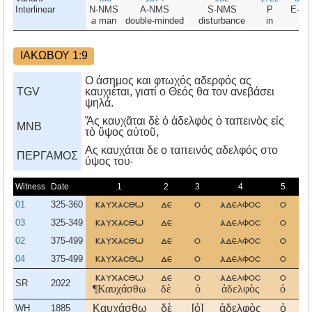
Interlinear
N-NMS
A-NMS
S-NMS
P
E-D
a
man
double-minded
disturbance
in
all
ΙΑΚΩΒΟΥ 1:9
Ο άσημος και φτωχός αδερφός ας
TGV
καυχιέται, γιατί ο Θεός θα τον ανεβάσει
ψηλά.
Ἄς καυχᾶται δὲ ὁ ἀδελφὸς ὁ ταπεινὸς εἰς
MNB
τὸ ὕψος αὑτοῦ,
Aς καυχάται δε ο ταπεινός αδελφός στο
ΠΕΡΓΑΜΟΣ
ύψος του·
Witness
Date
1
2
3
4
5
01
325-360
καυχασθω
δε
ο
αδελφοσ
ο
03
325-349
καυχασθω
δε
αδελφοσ
ο
τ
02
375-499
καυχασθω
δε
ο
αδελφοσ
ο
τ
04
375-499
καυχασθω
δε
ο
αδελφοσ
ο
τ
καυχασθω
δε
ο
αδελφοσ
ο
τ
SR
2022
¶Καυχάσθω
δὲ
ὁ
ἀδελφὸς
ὁ
τ
Καυχάσθω
δὲ
[ὁ]
ἀδελφὸς
ὁ
τ
WH
1885