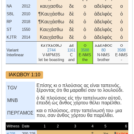
καυχασθω
δε
ο
αδελφος
ο
τ
NA
2012
¶Καυχάσθω
δὲ
ὁ
ἀδελφὸς
ὁ
τ
SBL
2010
¶Καυχάσθω
δὲ
ὁ
ἀδελφὸς
ὁ
τ
RP
2018
Καυχάσθω
δὲ
ὁ
ἀδελφὸς
ὁ
τ
ST
1550
Καυχάσθω
δὲ
ὁ
ἀδελφὸς
ὁ
τ
KJTR
2014
καυχασθω
δε
ο
αδελφοσ
ο
τ
Variant
2744
1161
3588
80
3588
Interlinear
V-MPM3S
C
E-NMS
N-NMS
E-NMS
let be boasting
and
the
brother
-
ΙΑΚΩΒΟΥ 1:10
Επίσης κι ο πλούσιος ας είναι ταπεινός,
TGV
ξέροντας ότι θα μαραθεί σαν το λουλούδι.
ὁ δὲ πλούσιος εἰς τὴν ταπείνωσιν αὑτοῦ,
MNB
ἐπειδή ὡς ἄνθος χόρτου θέλει παρέλθει.
και ο πλούσιος, στην ταπείνωσή του· μια
ΠΕΡΓΑΜΟΣ
που, σαν άνθος χόρτου θα παρέλθει.
Witness
Date
1
2
3
4
5
6
𝔓23*
200-225
*
τη
ταπεινου