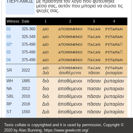
ΠΕΡΓΑΜΟΣ
με πραότητα τον λόγο που φυτεύθηκε
μέσα σας, αυτόν που μπορεί να σώσει τις
ψυχές σας.
Witness
Date
1
2
3
4
5
01
325-360
διο
αποθεμενοι
πασαν
ρυπαριαν
κα
03
325-349
διο
αποθεμενοι
πασαν
ρυπαριαν
κα
02*
375-499
διο
αποθεμενοι
πασαν
ρυπαρια
κα
02
375-499
διο
αποθεμενοι
πασαν
ρυπαρια
κα
04
375-499
διο
αποθεμενοι
πασαν
ρυπαριαν
κα
διο
αποθεμενοι
πασαν
ρυπαριαν
κα
SR
2022
Διὸ
ἀποθέμενοι
πᾶσαν
ῥυπαρίαν
κα
διὸ
ἀποθέμενοι
πᾶσαν
ῥυπαρίαν
κα
WH
1885
διο
αποθεμενοι
πασαν
ρυπαριαν
κα
NA
2012
διὸ
ἀποθέμενοι
πᾶσαν
ῥυπαρίαν
κα
SBL
2010
Διὸ
ἀποθέμενοι
πᾶσαν
ῥυπαρίαν
κα
RP
2018
Διὸ
ἀποθέμενοι
πᾶσαν
ῥυπαρίαν
κα
ST
1550
Διὸ
ἀποθέμενοι
πᾶσαν
ῥυπαρίαν
κα
KJTR
2014
Texts collate is copyrighted and it is used by permission, Copyright ©
διο
αποθεμενοι
πασαν
ρυπαριαν
κα
2020 by Alan Bunning, https://www.greekcntr.org/
Variant
1352
659
3956
4507
25