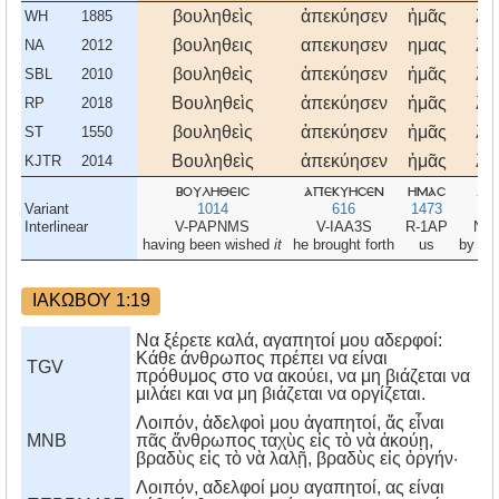
βουληθεὶς
ἀπεκύησεν
ἡμᾶς
λό
WH
1885
βουληθεις
απεκυησεν
ημας
λο
NA
2012
βουληθεὶς
ἀπεκύησεν
ἡμᾶς
λό
SBL
2010
Βουληθεὶς
ἀπεκύησεν
ἡμᾶς
λό
RP
2018
βουληθεὶς
ἀπεκύησεν
ἡμᾶς
λό
ST
1550
Βουληθεὶς
ἀπεκύησεν
ἡμᾶς
λό
KJTR
2014
βουληθεισ
απεκυησεν
ημασ
λο
Variant
1014
616
1473
30
Interlinear
V-PAPNMS
V-IAA3S
R-1AP
N-
having been wished
it
he brought forth
us
by
the
ΙΑΚΩΒΟΥ 1:19
Να ξέρετε καλά, αγαπητοί μου αδερφοί:
Κάθε άνθρωπος πρέπει να είναι
TGV
πρόθυμος στο να ακούει, να μη βιάζεται να
μιλάει και να μη βιάζεται να οργίζεται.
Λοιπόν, ἀδελφοὶ μου ἀγαπητοί, ἄς εἶναι
MNB
πᾶς ἄνθρωπος ταχὺς εἰς τὸ νὰ ἀκούῃ,
βραδὺς εἰς τὸ νὰ λαλῇ, βραδὺς εἰς ὀργήν·
Λοιπόν, αδελφοί μου αγαπητοί, ας είναι