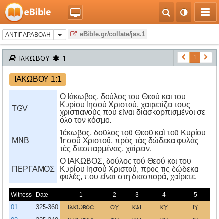
eBible.gr/collate/jas.1
ΑΝΤΙΠΑΡΑΒΟΛΗ
ΙΑΚΩΒΟΥ
1
1
ΙΑΚΩΒΟΥ 1:1
Ο Ιάκωβος, δούλος του Θεού και του
Κυρίου Ιησού Χριστού, χαιρετίζει τους
TGV
χριστιανούς που είναι διασκορπισμένοι σε
όλο τον κόσμο.
Ἰάκωβος, δοῦλος τοῦ Θεοῦ καὶ τοῦ Κυρίου
MNB
Ἰησοῦ Χριστοῦ, πρὸς τὰς δώδεκα φυλὰς
τὰς διεσπαρμένας, χαίρειν.
O IAKΩBOΣ, δούλος τού Θεού και του
ΠΕΡΓΑΜΟΣ
Kυρίου Iησού Xριστού, προς τις δώδεκα
φυλές, που είναι στη διασπορά, χαίρετε.
Witness
Date
1
2
3
4
5
01
325-360
ιακωβοσ
θυ
και
κυ
ιυ