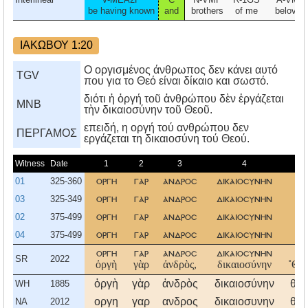
be having known
and
brothers
of me
beloved
ΙΑΚΩΒΟΥ 1:20
Ο οργισμένος άνθρωπος δεν κάνει αυτό
TGV
που για το Θεό είναι δίκαιο και σωστό.
διότι ἡ ὀργή τοῦ ἀνθρώπου δὲν ἐργάζεται
MNB
τὴν δικαιοσύνην τοῦ Θεοῦ.
επειδή, η οργή τού ανθρώπου δεν
ΠΕΡΓΑΜΟΣ
εργάζεται τη δικαιοσύνη τού Θεού.
Witness
Date
1
2
3
4
5
01
325-360
οργη
γαρ
ανδροσ
δικαιοσυνην
θυ
03
325-349
οργη
γαρ
ανδροσ
δικαιοσυνην
θυ
02
375-499
οργη
γαρ
ανδροσ
δικαιοσυνην
θυ
04
375-499
οργη
γαρ
ανδροσ
δικαιοσυνην
θυ
οργη
γαρ
ανδροσ
δικαιοσυνην
θυ
SR
2022
ὀργὴ
γὰρ
ἀνδρὸς,
δικαιοσύνην
˚Θε
ὀργὴ
γὰρ
ἀνδρὸς
δικαιοσύνην
θεο
WH
1885
οργη
γαρ
ανδρος
δικαιοσυνην
θεο
NA
2012