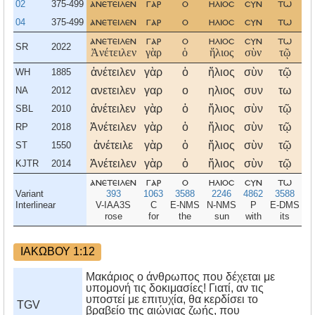
02
375-499
ανετειλεν
γαρ
ο
ηλιοσ
συν
τω
04
375-499
ανετειλεν
γαρ
ο
ηλιοσ
συν
τω
ανετειλεν
γαρ
ο
ηλιοσ
συν
τω
SR
2022
Ἀνέτειλεν
γὰρ
ὁ
ἥλιος
σὺν
τῷ
ἀνέτειλεν
γὰρ
ὁ
ἥλιος
σὺν
τῷ
WH
1885
ανετειλεν
γαρ
ο
ηλιος
συν
τω
NA
2012
ἀνέτειλεν
γὰρ
ὁ
ἥλιος
σὺν
τῷ
SBL
2010
Ἀνέτειλεν
γὰρ
ὁ
ἥλιος
σὺν
τῷ
RP
2018
ἀνέτειλε
γὰρ
ὁ
ἥλιος
σὺν
τῷ
ST
1550
Ἀνέτειλεν
γὰρ
ὁ
ἥλιος
σὺν
τῷ
KJTR
2014
ανετειλεν
γαρ
ο
ηλιοσ
συν
τω
Variant
393
1063
3588
2246
4862
3588
Interlinear
V-IAA3S
C
E-NMS
N-NMS
P
E-DMS
rose
for
the
sun
with
its
s
ΙΑΚΩΒΟΥ 1:12
Μακάριος ο άνθρωπος που δέχεται με
υπομονή τις δοκιμασίες! Γιατί, αν τις
υποστεί με επιτυχία, θα κερδίσει το
TGV
βραβείο της αιώνιας ζωής, που