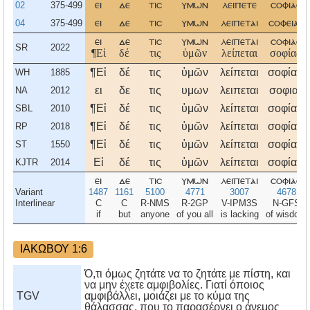
02
375-499
ει
δε
τισ
υμων
λειπετε
σοφιασ
04
375-499
ει
δε
τισ
υμων
λειπεται
σοφειασ
ει
δε
τισ
υμων
λειπεται
σοφιασ
SR
2022
¶Εἰ
δέ
τις
ὑμῶν
λείπεται
σοφίας,
¶Εἰ
δέ
τις
ὑμῶν
λείπεται
σοφίας,
WH
1885
ει
δε
τις
υμων
λειπεται
σοφιας
NA
2012
¶Εἰ
δέ
τις
ὑμῶν
λείπεται
σοφίας,
SBL
2010
¶Εἰ
δέ
τις
ὑμῶν
λείπεται
σοφίας,
RP
2018
¶Εἰ
δέ
τις
ὑμῶν
λείπεται
σοφίας,
ST
1550
Εἰ
δέ
τις
ὑμῶν
λείπεται
σοφίας,
KJTR
2014
ει
δε
τισ
υμων
λειπεται
σοφιασ
Variant
1487
1161
5100
4771
3007
4678
Interlinear
C
C
R-NMS
R-2GP
V-IPM3S
N-GFS
if
but
anyone
of you all
is lacking
of wisdom
ΙΑΚΩΒΟΥ 1:6
Ό,τι όμως ζητάτε να το ζητάτε με πίστη, και
να μην έχετε αμφιβολίες. Γιατί όποιος
TGV
αμφιβάλλει, μοιάζει με το κύμα της
θάλασσας, που το παρασέρνει ο άνεμος