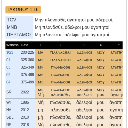
ΙΑΚΩΒΟΥ 1:16
TGV
Μην πλανάσθε, αγαπητοί μου αδερφοί.
MNB
Μή πλανᾶσθε, ἀδελφοὶ μου ἀγαπητοί.
ΠΕΡΓΑΜΟΣ
Mη πλανιέστε, αδελφοί μου αγαπητοί·
Witness
Date
1
2
3
4
5
𝔓23
200-225
μη
πλανασθαι
αδελφοι
μου
αγαπητοι
01
325-360
μη
πλανασθαι
αδελφοι
μου
αγαπητοι
03
325-349
μη
πλανασθε
αδελφοι
μου
αγαπητοι
02
375-499
μη
πλανασθε
αδελφοι
μου
αγαπητοι
04
375-499
μη
πλανασθε
αδελφοι
μου
αγαπητοι
μη
πλανασθε
αδελφοι
μου
αγαπητοι
SR
2022
Μὴ
πλανᾶσθε,
ἀδελφοί
μου
ἀγαπητοί.
Μὴ
πλανᾶσθε,
ἀδελφοί
μου
ἀγαπητοί
WH
1885
μη
πλανασθε
αδελφοι
μου
αγαπητο
NA
2012
μὴ
πλανᾶσθε,
ἀδελφοί
μου
ἀγαπητοί
SBL
2010
Μὴ
πλανᾶσθε,
ἀδελφοί
μου
ἀγαπητοί
RP
2018