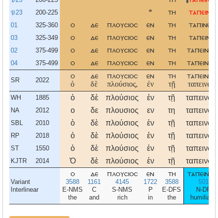
𝔓23
200-225
*
τη
ταπεινωσ
01
325-360
ο
δε
πλουσιοσ
εν
τη
ταπινωσε
03
325-349
ο
δε
πλουσιοσ
εν
τη
ταπεινωσ
02
375-499
ο
δε
πλουσιοσ
εν
τη
ταπεινωσ
04
375-499
ο
δε
πλουσιοσ
εν
τη
ταπεινωσ
ο
δε
πλουσιοσ
εν
τη
ταπεινωσ
SR
2022
ὁ
δὲ
πλούσιος,
ἐν
τῇ
ταπεινώσ
ὁ
δὲ
πλούσιος
ἐν
τῇ
ταπεινώσ
WH
1885
ο
δε
πλουσιος
εν
τη
ταπεινωσ
NA
2012
ὁ
δὲ
πλούσιος
ἐν
τῇ
ταπεινώσ
SBL
2010
ὁ
δὲ
πλούσιος
ἐν
τῇ
ταπεινώσ
RP
2018
ὁ
δὲ
πλούσιος
ἐν
τῇ
ταπεινώσ
ST
1550
Ὁ
δὲ
πλούσιος
ἐν
τῇ
ταπεινώσ
KJTR
2014
ο
δε
πλουσιοσ
εν
τη
ταπεινωσ
Variant
3588
1161
4145
1722
3588
5014
Interlinear
E-NMS
C
S-NMS
P
E-DFS
N-DFS
the
and
rich
in
the
humiliatio