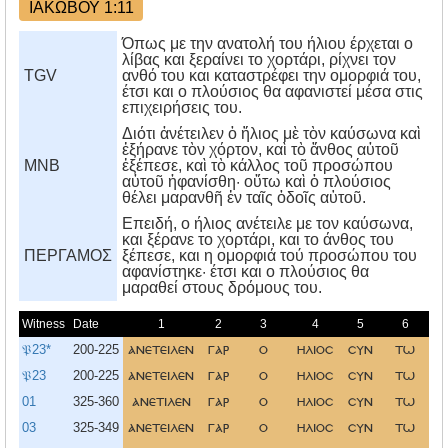
ΙΑΚΩΒΟΥ 1:11
Όπως με την ανατολή του ήλιου έρχεται ο
λίβας και ξεραίνει το χορτάρι, ρίχνει τον
TGV
ανθό του και καταστρέφει την ομορφιά του,
έτσι και ο πλούσιος θα αφανιστεί μέσα στις
επιχειρήσεις του.
Διότι ἀνέτειλεν ὁ ἥλιος μὲ τὸν καύσωνα καὶ
ἐξήρανε τὸν χόρτον, καὶ τὸ ἄνθος αὐτοῦ
MNB
ἐξέπεσε, καὶ τὸ κάλλος τοῦ προσώπου
αὐτοῦ ἠφανίσθη· οὕτω καὶ ὁ πλούσιος
θέλει μαρανθῆ ἐν ταῖς ὁδοῖς αὑτοῦ.
Eπειδή, ο ήλιος ανέτειλε με τον καύσωνα,
και ξέρανε το χορτάρι, και το άνθος του
ΠΕΡΓΑΜΟΣ
ξέπεσε, και η ομορφιά τού προσώπου του
αφανίστηκε· έτσι και ο πλούσιος θα
μαραθεί στους δρόμους του.
Witness
Date
1
2
3
4
5
6
𝔓23*
200-225
ανετειλεν
γαρ
ο
ηλιοσ
συν
τω
𝔓23
200-225
ανετειλεν
γαρ
ο
ηλιοσ
συν
τω
01
325-360
ανετιλεν
γαρ
ο
ηλιοσ
συν
τω
03
325-349
ανετειλεν
γαρ
ο
ηλιοσ
συν
τω