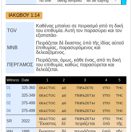
no one
being tempted
let be saying
-
by
ΙΑΚΩΒΟΥ 1:14
Καθένας μπαίνει σε πειρασμό από τη δική
TGV
του επιθυμία. Αυτή τον παρασύρει και τον
εξαπατάει·
Πειράζεται δὲ ἕκαστος ὑπὸ τῆς ἰδίας αὑτοῦ
MNB
ἐπιθυμίας, παρασυρόμενος καὶ
δελεαζόμενος.
Πειράζεται, όμως, κάθε ένας, από τη δική
ΠΕΡΓΑΜΟΣ
του επιθυμία, καθώς παρασύρεται και
δελεάζεται.
Witness
Date
1
2
3
4
5
01
325-360
εκαστοσ
δε
πιραζετε
υπο
τησ
ι
03
325-349
εκαστοσ
δε
πειραζεται
υπο
τησ
ι
02
375-499
εκαστοσ
δε
πειραζεται
υπο
τησ
ι
04
375-499
εκαστοσ
δε
πειραζεται
υπο
τησ
ι
εκαστοσ
δε
πειραζεται
υπο
τησ
ι
SR
2022
Ἕκαστος
δὲ
πειράζεται
ὑπὸ
τῆς
ἰ
ἕκαστος
δὲ
πειράζεται
ὑπὸ
τῆς
ἰ
WH
1885