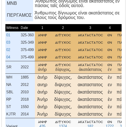
Ἄνθρωπος δίγνωμος εἶναι ἀκατάστατος ἐν
MNB
πάσαις ταῖς ὁδοῖς αὑτοῦ.
Άνθρωπος δίγνωμος είναι ακατάστατος σε
ΠΕΡΓΑΜΟΣ
όλους τούς δρόμους του.
Witness
Date
1
2
3
4
5
01
325-360
ανηρ
διψυχοσ
ακαταστατοσ
εν
πασα
03
325-349
ανηρ
διψυχοσ
ακαταστατοσ
εν
πασα
02
375-499
ανηρ
διψυχοσ
ακαταστατοσ
εν
πασα
04
375-499
ανηρ
διψυχοσ
ακαταστατοσ
εν
πασα
ανηρ
διψυχοσ
ακαταστατοσ
εν
πασα
SR
2022
ἀνὴρ
δίψυχος,
ἀκατάστατος
ἐν
πάσα
ἀνὴρ
δίψυχος,
ἀκατάστατος
ἐν
πάσα
WH
1885
ανηρ
διψυχος
ακαταστατος
εν
πασα
NA
2012
ἀνὴρ
δίψυχος,
ἀκατάστατος
ἐν
πάσα
SBL
2010
Ἀνὴρ
δίψυχος,
ἀκατάστατος
ἐν
πάσα
RP
2018
ἀνὴρ
δίψυχος,
ἀκατάστατος
ἐν
πάσα
ST
1550
Ἀνὴρ
δίψυχος
ἀκατάστατος
ἐν
πάσα
KJTR
2014
ανηρ
διψυχοσ
ακαταστατοσ
εν
πασα
Variant
435
1374
182
1722
395