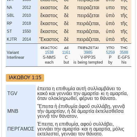
εκαστος
δε
πειραζεται
υπο
της
ι
NA
2012
ἕκαστος
δὲ
πειράζεται
ὑπὸ
τῆς
ἰ
SBL
2010
ἕκαστος
δὲ
πειράζεται,
ὑπὸ
τῆς
ἰ
RP
2018
ἕκαστος
δὲ
πειράζεται,
ὑπὸ
τῆς
ἰ
ST
1550
Ἕκαστος
δὲ
πειράζεται,
ὑπὸ
τῆς
ἰ
KJTR
2014
εκαστοσ
δε
πειραζεται
υπο
τησ
ι
Variant
1538
1161
3985
5259
3588
2
Interlinear
S-NMS
C
V-IPP3S
P
E-GFS
E
each
but
is being tempted
by
his
ΙΑΚΩΒΟΥ 1:15
έπειτα η επιθυμία αυτή συλλαμβάνει το
TGV
κακό και γεννάει την αμαρτία· κι η αμαρτία,
όταν ολοκληρωθεί, φέρνει το θάνατο.
Ἔπειτα ἡ ἐπιθυμία ἀφοῦ συλλάβῃ, γεννᾷ
MNB
τὴν ἁμαρτίαν, ἡ δὲ ἁμαρτία ἐκτελεσθεῖσα
γεννᾷ τὸν θάνατον.
Έπειτα, η επιθυμία, αφού συλλάβει,
ΠΕΡΓΑΜΟΣ
γεννάει την αμαρτία· και η αμαρτία, μόλις
εκτελεστεί, γεννάει τον θάνατο.