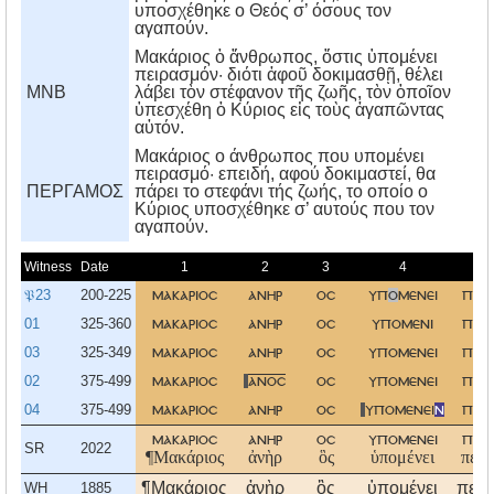
υποσχέθηκε ο Θεός σ’ όσους τον
αγαπούν.
Μακάριος ὁ ἄνθρωπος, ὅστις ὑπομένει
πειρασμόν· διότι ἀφοῦ δοκιμασθῇ, θέλει
MNB
λάβει τὸν στέφανον τῆς ζωῆς, τὸν ὁποῖον
ὑπεσχέθη ὁ Κύριος εἰς τοὺς ἀγαπῶντας
αὐτόν.
Mακάριος ο άνθρωπος που υπομένει
πειρασμό· επειδή, αφού δοκιμαστεί, θα
ΠΕΡΓΑΜΟΣ
πάρει το στεφάνι τής ζωής, το οποίο ο
Kύριος υποσχέθηκε σ’ αυτούς που τον
αγαπούν.
Witness
Date
1
2
3
4
𝔓23
200-225
μακαριοσ
ανηρ
οσ
υπ
ο
μενει
πει
01
325-360
μακαριοσ
ανηρ
οσ
υπομενι
πει
03
325-349
μακαριοσ
ανηρ
οσ
υπομενει
πει
02
375-499
μακαριοσ
ανοσ
οσ
υπομενει
πει
04
375-499
μακαριοσ
ανηρ
οσ
υπομενει
ν
πει
μακαριοσ
ανηρ
οσ
υπομενει
πει
SR
2022
¶Μακάριος
ἀνὴρ
ὃς
ὑπομένει
πειρ
¶Μακάριος
ἀνὴρ
ὃς
ὑπομένει
πειρ
WH
1885