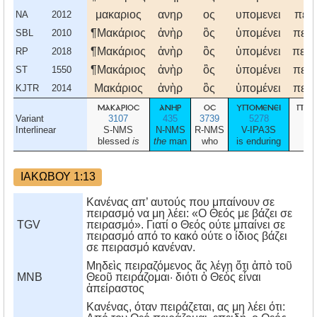
μακαριος
ανηρ
ος
υπομενει
πει
NA
2012
¶Μακάριος
ἀνὴρ
ὃς
ὑπομένει
πειρ
SBL
2010
¶Μακάριος
ἀνὴρ
ὃς
ὑπομένει
πειρ
RP
2018
¶Μακάριος
ἀνὴρ
ὃς
ὑπομένει
πειρ
ST
1550
Μακάριος
ἀνὴρ
ὃς
ὑπομένει
πειρ
KJTR
2014
μακαριοσ
ανηρ
οσ
υπομενει
πει
Variant
3107
435
3739
5278
3
Interlinear
S-NMS
N-NMS
R-NMS
V-IPA3S
N
blessed
is
the
man
who
is enduring
t
ΙΑΚΩΒΟΥ 1:13
Κανένας απ’ αυτούς που μπαίνουν σε
πειρασμό να μη λέει: «Ο Θεός με βάζει σε
TGV
πειρασμό». Γιατί ο Θεός ούτε μπαίνει σε
πειρασμό από το κακό ούτε ο ίδιος βάζει
σε πειρασμό κανέναν.
Μηδεὶς πειραζόμενος ἄς λέγῃ ὅτι ἀπὸ τοῦ
MNB
Θεοῦ πειράζομαι· διότι ὁ Θεὸς εἶναι
ἀπείραστος
Kανένας, όταν πειράζεται, ας μη λέει ότι: