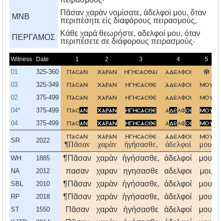
Πᾶσαν χαρὰν νομίσατε, ἀδελφοὶ μου, ὅταν
MNB
περιπέσητε εἰς διαφόρους πειρασμούς,
Kάθε χαρά θεωρήστε, αδελφοί μου, όταν
ΠΕΡΓΑΜΟΣ
περιπέσετε σε διάφορους πειρασμούς·
Witness
Date
1
2
3
4
5
01
325-360
πασαν
χαραν
ηγησασθαι
αδελφοι

03
325-349
πασαν
χαραν
ηγησασθε
αδελφοι
μου
02
375-499
πασαν
χαραν
ηγησασθε
αδελφοι
μου
04*
375-499
πασ
αν
χαραν
ηγησασθε
α
δε
λφ
οι
μου
04
375-499
πασ
αν
χαραν
ηγησασθε
α
δε
λφ
οι
μου
πασαν
χαραν
ηγησασθε
αδελφοι
μου
SR
2022
¶Πᾶσαν
χαρὰν
ἡγήσασθε,
ἀδελφοί
μου,
¶Πᾶσαν
χαρὰν
ἡγήσασθε,
ἀδελφοί
μου,
WH
1885
πασαν
χαραν
ηγησασθε
αδελφοι
μου
NA
2012
¶Πᾶσαν
χαρὰν
ἡγήσασθε,
ἀδελφοί
μου,
SBL
2010
¶Πᾶσαν
χαρὰν
ἡγήσασθε,
ἀδελφοί
μου,
RP
2018
Πᾶσαν
χαρὰν
ἡγήσασθε
ἀδελφοί
μου,
ST
1550