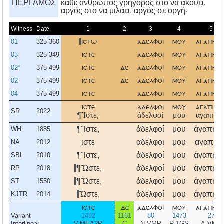
ΠΕΡΓΑΜΟΣ
κάθε άνθρωπος γρήγορος στο να ακούει,
αργός στο να μιλάει, αργός σε οργή·
Witness
Date
1
2
3
4
5
01
325-360
ιστω
αδελφοι
μου
αγαπητο
03
325-349
ιστε
αδελφοι
μου
αγαπητο
02*
375-499
ιστε
δε
αδελφοι
μου
αγαπητο
02
375-499
ιστε
δε
αδελφοι
μου
αγαπητο
04
375-499
ιστε
αδελφοι
μου
αγαπητο
ιστε
αδελφοι
μου
αγαπητο
SR
2022
¶Ἴστε,
ἀδελφοί
μου
ἀγαπητοί
¶Ἴστε,
ἀδελφοί
μου
ἀγαπητο
WH
1885
ιστε
αδελφοι
μου
αγαπητο
NA
2012
¶Ἴστε,
ἀδελφοί
μου
ἀγαπητο
SBL
2010
¶Ὥστε,
ἀδελφοί
μου
ἀγαπητο
RP
2018
¶Ὥστε,
ἀδελφοί
μου
ἀγαπητο
ST
1550
Ὥστε,
ἀδελφοί
μου
ἀγαπητο
KJTR
2014
ιστε
δε
αδελφοι
μου
αγαπητο
Variant
1492
1161
80
1473
27
Interlinear
V-MEA2P
C
N-VMP
R-1GS
A-VMP