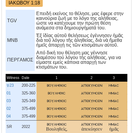
ΙΑΚΩΒΟΥ 1:18
Επειδή εκείνος το θέλησε, μας έφερε στην
καινούρια ζωή με το λόγο της αλήθειας,
TGV
ώστε να κατέχουμε την πρώτη θέση
ανάμεσα στα δημιουργήματά του.
Ἐξ ἰδίας αὑτοῦ θελήσεως ἐγέννησεν ἡμᾶς
MNB
διὰ τοῦ λόγου τῆς ἀληθείας, διὰ νὰ ἤμεθα
ἡμεῖς ἀπαρχή τις τῶν κτισμάτων αὐτοῦ.
Aπό δική του θέληση μας γέννησε
διαμέσου τού λόγου τής αλήθειας, για να
ΠΕΡΓΑΜΟΣ
είμαστε εμείς κάποια απαρχή των
κτισμάτων του.
Witness
Date
1
2
3
𝔓23
200-225
βουληθεισ
απεκυησεν
ημασ
λο
01
325-360
βουληθισ
απεκυησεν
ημασ
λο
03
325-349
βουληθεισ
απεκυησεν
ημασ
λο
02
375-499
βουληθεισ
απεκυησεν
ημασ
λο
04
375-499
βουληθεισ
απεκυησεν
ημασ
λο
βουληθεισ
απεκυησεν
ημασ
λο
SR
2022
Βουληθεὶς,
ἀπεκύησεν
ἡμᾶς
λό