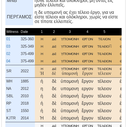
MNB
ἦσθε τέλειοι καὶ ὁλόκληροι, μή ὄντες εἰς
μηδὲν ἐλλιπεῖς.
η δε υπομονή ας έχει τέλειο έργο, για να
ΠΕΡΓΑΜΟΣ
είστε τέλειοι και ολόκληροι, χωρίς να είστε
σε τίποτε ελλειπείς.
Witness
Date
1
2
3
4
5
6
01
325-360
η
δε
υπομονη
εργον
τελιον
εχ
03
325-349
η
δε
υπομονη
εργον
τελειο
εχ
02
375-499
η
δε
υπομονη
εργον
τελειον
εχ
04
375-499
η
δε
υπομονη
εργον
τελειον
εχ
η
δε
υπομονη
εργον
τελειον
εχ
SR
2022
Ἡ
δὲ
ὑπομονὴ
ἔργον
τέλειον
ἐχέ
ἡ
δὲ
ὑπομονὴ
ἔργον
τέλειον
ἐχέ
WH
1885
η
δε
υπομονη
εργον
τελειον
εχ
NA
2012
ἡ
δὲ
ὑπομονὴ
ἔργον
τέλειον
ἐχέ
SBL
2010
ἡ
δὲ
ὑπομονὴ
ἔργον
τέλειον
ἐχέ
RP
2018
ἡ
δὲ
ὑπομονὴ
ἔργον
τέλειον
ἐχέ
ST
1550
Ἡ
δὲ
ὑπομονὴ
ἔργον
τέλειον
ἐχέ
KJTR
2014
η
δε
υπομονη
εργον
τελειον
εχ