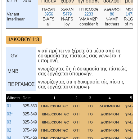
Πᾶσαν
χαρὰν
ἡγήσασθε
ἀδελφοί
μου,
KJTR
2014
πασαν
χαραν
ηγησασθε
αδελφοι
μου
Variant
3956
5479
2233
80
1473
Interlinear
E-AFS
N-AFS
V-MAM2P
N-VMP
R-1GS
all
joy
consider
it
brothers
of me
ΙΑΚΩΒΟΥ 1:3
γιατί πρέπει να ξέρετε ότι μέσα από τη
TGV
δοκιμασία της πίστεώς σας γεννιέται η
υπομονή.
γνωρίζοντες ὅτι ἡ δοκιμασία τῆς πίστεώς
MNB
σας ἐργάζεται ὑπομονήν.
γνωρίζοντας ότι η δοκιμασία τής πίστης
ΠΕΡΓΑΜΟΣ
σας εργάζεται υπομονή·
Witness
Date
1
2
3
4
5
01
325-360
γινωσκοντεσ
οτι
το
δοκιμειον
υμων
03*
325-349
γεινωσκοντεσ
οτι
το
δοκιμιον
υμων
03
325-349
γεινωσκοντεσ
οτι
το
δοκιμιον
υμων
02
375-499
γινωσκοντεσ
οτι
το
δοκιμιον
υμω
04
375-499
γινωσκοντεσ
οτι
το
δοκιμιον
υμων