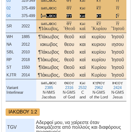
03
325-349
ιακωβοσ
θυ
και
κυ
ιυ
02
375-499
ιακωβοσ
θυ
και
κυ
ιυ
04
375-499
ι
ακ
ωβοσ
θυ
και
κυ
ι
υ
ιακωβοσ
θυ
και
κυ
ιυ
SR
2022
¶Ἰάκωβος,
˚Θεοῦ
καὶ
˚Κυρίου
˚Ἰησοῦ
˚Χ
¶Ἰάκωβος
θεοῦ
καὶ
κυρίου
Ἰησοῦ
Χ
WH
1885
ιακωβος
θεου
και
κυριου
ιησου
χ
NA
2012
¶Ἰάκωβος
θεοῦ
καὶ
κυρίου
Ἰησοῦ
Χ
SBL
2010
¶Ἰάκωβος,
θεοῦ
καὶ
κυρίου
Ἰησοῦ
χ
RP
2018
¶Ιάκωβος
Θεοῦ
καὶ
Κυρίου
Ἰησοῦ
Χ
ST
1550
¶Ἰάκωβος,
Θεοῦ
καὶ
Κυρίου
Ἰησοῦ
Χ
KJTR
2014
ιακωβοσ
θεου
και
κυριου
ιησου
χ
Variant
2385
2316
2532
2962
2424
Interlinear
N-NMS
N-GMS
C
N-GMS
N-GMS
Jacobus
of God
and
of
the
Lord
Jesus
ΙΑΚΩΒΟΥ 1:2
Αδερφοί μου, να χαίρεστε όταν
TGV
δοκιμάζεστε από πολλούς και διαφόρους
πειρασμούς·