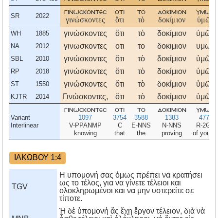
γινωσκοντεσ
οτι
το
δοκιμιον
υμων
SR
2022
γινώσκοντες
ὅτι
τὸ
δοκίμιον
ὑμῶν
γινώσκοντες
ὅτι
τὸ
δοκίμιον
ὑμῶν
WH
1885
γινωσκοντες
οτι
το
δοκιμιον
υμων
NA
2012
γινώσκοντες
ὅτι
τὸ
δοκίμιον
ὑμῶν
SBL
2010
γινώσκοντες
ὅτι
τὸ
δοκίμιον
ὑμῶν
RP
2018
γινώσκοντες
ὅτι
τὸ
δοκίμιον
ὑμῶν
ST
1550
Γινώσκοντες,
ὅτι
τὸ
δοκίμιον
ὑμῶν
KJTR
2014
γινωσκοντεσ
οτι
το
δοκιμιον
υμων
Variant
1097
3754
3588
1383
4771
Interlinear
V-PPANMP
C
E-NNS
N-NNS
R-2GP
knowing
that
the
proving
of you al
ΙΑΚΩΒΟΥ 1:4
Η υπομονή σας όμως πρέπει να κρατήσει
ως το τέλος, για να γίνετε τέλειοι και
TGV
ολοκληρωμένοι και να μην υστερείτε σε
τίποτε.
Ἡ δὲ ὑπομονή ἄς ἔχῃ ἔργον τέλειον, διὰ νὰ