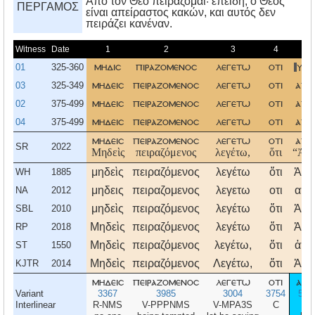
Aπό τον Θεό πειράζομαι· επειδή, ο Θεός
ΠΕΡΓΑΜΟΣ
είναι απείραστος κακών, και αυτός δεν
πειράζει κανέναν.
Witness
Date
1
2
3
4
5
01
325-360
μηδισ
πιραζομενοσ
λεγετω
οτι
υπ
03
325-349
μηδεισ
πειραζομενοσ
λεγετω
οτι
απο
02
375-499
μηδεισ
πειραζομενοσ
λεγετω
οτι
απο
04
375-499
μηδεισ
πειραζομενοσ
λεγετω
οτι
απο
μηδεισ
πειραζομενοσ
λεγετω
οτι
απο
SR
2022
Μηδεὶς
πειραζόμενος
λεγέτω,
ὅτι
“Ἀπ
μηδεὶς
πειραζόμενος
λεγέτω
ὅτι
Ἀπ
WH
1885
μηδεις
πειραζομενος
λεγετω
οτι
απο
NA
2012
μηδεὶς
πειραζόμενος
λεγέτω
ὅτι
Ἀπ
SBL
2010
Μηδεὶς
πειραζόμενος
λεγέτω
ὅτι
Ἀπ
RP
2018
Μηδεὶς
πειραζόμενος
λεγέτω,
ὅτι
ἀπὸ
ST
1550
Μηδεὶς
πειραζόμενος
Λεγέτω,
ὅτι
Ἀπ
KJTR
2014
μηδεισ
πειραζομενοσ
λεγετω
οτι
απο
Variant
3367
3985
3004
3754
575
Interlinear
R-NMS
V-PPPNMS
V-MPA3S
C
P