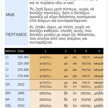
και το πηγαίνει εδώ κι εκεί.
Ἄς ζητῇ ὅμως μετὰ πίστεως, χωρὶς νὰ
διστάζῃ παντελῶς· διότι ὁ διστάζων
MNB
ὁμοιάζει μὲ κῦμα θαλάσσης κινούμενον
ὑπὸ ἀνέμων καὶ συνταραττόμενον.
Aς ζητάει, όμως, με πίστη, χωρίς να
διστάζει καθόλου· επειδή, αυτός που
ΠΕΡΓΑΜΟΣ
διστάζει μοιάζει με κύμα τής θάλασσας,
που κινείται από τους ανέμους και
συνταράζεται.
Witness
Date
1
2
3
4
5
01
325-360
αιτειτω
δε
εν
πιστι
μηδεν
03
325-349
αιτειτω
δε
εν
πιστει
μηδεν
02
375-499
αιτειτω
δε
εν
πιστει
μηδεν
04
375-499
αιτειτω
δε
εν
πιστι
μηδεν
αιτειτω
δε
εν
πιστι
μηδεν
SR
2022
Αἰτείτω
δὲ
ἐν
πίστει,
μηδὲν
αἰτείτω
δὲ
ἐν
πίστει,
μηδὲν
WH
1885
αιτειτω
δε
εν
πιστει
μηδεν
NA
2012
αἰτείτω
δὲ
ἐν
πίστει,
μηδὲν
SBL
2010