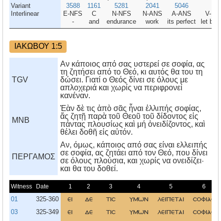
Variant
3588
1161
5281
2041
5046
21
Interlinear
E-NFS
C
N-NFS
N-ANS
A-ANS
V-MP
-
and
endurance
work
its perfect
let be 
ΙΑΚΩΒΟΥ 1:5
Αν κάποιος από σας υστερεί σε σοφία, ας
τη ζητήσει από το Θεό, κι αυτός θα του τη
TGV
δώσει. Γιατί ο Θεός δίνει σε όλους με
απλοχεριά και χωρίς να περιφρονεί
κανέναν.
Ἐὰν δὲ τις ἀπὸ σᾶς ἦναι ἐλλιπής σοφίας,
ἄς ζητῇ παρὰ τοῦ Θεοῦ τοῦ δίδοντος εἰς
MNB
πάντας πλουσίως καὶ μή ὀνειδίζοντος, καὶ
θέλει δοθῆ εἰς αὐτόν.
Aν, όμως, κάποιος από σας είναι ελλειπής
σε σοφία, ας ζητάει από τον Θεό, που δίνει
ΠΕΡΓΑΜΟΣ
σε όλους πλούσια, και χωρίς να ονειδίζει·
και θα του δοθεί.
Witness
Date
1
2
3
4
5
6
01
325-360
ει
δε
τισ
υμων
λειπεται
σοφιασ
03
325-349
ει
δε
τισ
υμων
λειπεται
σοφιασ