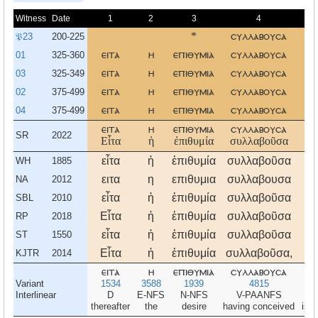
Witness
Date
1
2
3
4
𝔓23
200-225
*
συλλαβουσα
τι
01
325-360
ειτα
η
επιθυμια
συλλαβουσα
τι
03
325-349
ειτα
η
επιθυμια
συλλαβουσα
τι
02
375-499
ειτα
η
επιθυμια
συλλαβουσα
τι
04
375-499
ειτα
η
επιθυμια
συλλαβουσα
τι
ειτα
η
επιθυμια
συλλαβουσα
τι
SR
2022
Εἶτα
ἡ
ἐπιθυμία
συλλαβοῦσα
τί
εἶτα
ἡ
ἐπιθυμία
συλλαβοῦσα
τί
WH
1885
ειτα
η
επιθυμια
συλλαβουσα
τι
NA
2012
εἶτα
ἡ
ἐπιθυμία
συλλαβοῦσα
τί
SBL
2010
Εἶτα
ἡ
ἐπιθυμία
συλλαβοῦσα
τί
RP
2018
εἶτα
ἡ
ἐπιθυμία
συλλαβοῦσα
τί
ST
1550
Εἶτα
ἡ
ἐπιθυμία
συλλαβοῦσα,
τί
KJTR
2014
ειτα
η
επιθυμια
συλλαβουσα
τι
Variant
1534
3588
1939
4815
5
Interlinear
D
E-NFS
N-NFS
V-PAANFS
V-
thereafter
the
desire
having conceived
is b