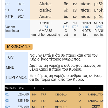
Αἰτείτω
δὲ
ἐν
πίστει,
μηδὲν
RP
2018
αἰτείτω
δὲ
ἐν
πίστει,
μηδὲν
ST
1550
Αἰτείτω
δὲ
ἐν
πίστει,
μηδὲν
KJTR
2014
αιτειτω
δε
εν
πιστει
μηδεν
Variant
154
1161
1722
4102
3367
Interlinear
V-MPA3S
C
P
N-DFS
R-ANS
him let be requesting
but
in
faith
nothing
ΙΑΚΩΒΟΥ 1:7
Να μην ελπίζει ότι θα πάρει κάτι από τον
TGV
Κύριο ένας τέτοιος άνθρωπος,
Διότι ἄς μή νομίζῃ ὁ ἄνθρωπος ἐκεῖνος ὅτι
MNB
θέλει λάβει τι παρὰ τοῦ Κυρίου.
Eπειδή, ας μη νομίζει ο άνθρωπος εκείνος,
ΠΕΡΓΑΜΟΣ
ότι θα πάρει κάτι από τον Kύριο.
Witness
Date
1
2
3
4
5
01
325-360
μη
γαρ
οιεσθω
ο
ανθρωποσ
03
325-349
μη
γαρ
οιεσθω
ο
ανθρωποσ
02*
375-499
μη
γαρ
οιεσθω
ο
ανοσ