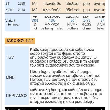
Μὴ
πλανᾶσθε
ἀδελφοί
μου
ἀγαπητοί
ST
1550
Μὴ
πλανᾶσθε,
ἀδελφοί
μου
ἀγαπητοί
KJTR
2014
μη
πλανασθε
αδελφοι
μου
αγαπητοι
Variant
3361
4105
80
1473
27
Interlinear
D
V-MPP2P
N-VMP
R-1GS
A-VMP
not
be being misled
brothers
of me
beloved
ΙΑΚΩΒΟΥ 1:17
Κάθε καλή προσφορά και κάθε τέλειο
δώρο έρχεται από ψηλά, από το
TGV
δημιουργό των ουράνιων σωμάτων. Ο
ουράνιος Πατέρας δεν αλλάζει τη λάμψη
του ούτε αναβοσβήνει σαν τα αστέρια.
Πᾶσα δόσις ἀγαθή καὶ πᾶν δώρημα
τέλειον εἶναι ἄνωθεν καταβαῖνον ἀπὸ τοῦ
MNB
Πατρὸς τῶν φώτων, εἰς τὸν ὁποῖον δὲν
ὑπάρχει ἀλλοίωσις ἤ σκιὰ μεταβολῆς.
κάθε αγαθή δόση, και κάθε τέλειο δώρημα,
είναι από επάνω, το οποίο κατεβαίνει από
ΠΕΡΓΑΜΟΣ
τον Πατέρα των φώτων, στον οποίο δεν
υπάρχει αλλοίωση ή σκιά μεταβολής.