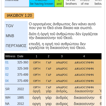
be having known
and
brothers
of me
beloved
ΙΑΚΩΒΟΥ 1:20
Ο οργισμένος άνθρωπος δεν κάνει αυτό
TGV
που για το Θεό είναι δίκαιο και σωστό.
διότι ἡ ὀργή τοῦ ἀνθρώπου δὲν ἐργάζεται
MNB
τὴν δικαιοσύνην τοῦ Θεοῦ.
επειδή, η οργή τού ανθρώπου δεν
ΠΕΡΓΑΜΟΣ
εργάζεται τη δικαιοσύνη τού Θεού.
Witness
Date
1
2
3
4
5
01
325-360
οργη
γαρ
ανδροσ
δικαιοσυνην
θυ
03
325-349
οργη
γαρ
ανδροσ
δικαιοσυνην
θυ
02
375-499
οργη
γαρ
ανδροσ
δικαιοσυνην
θυ
04
375-499
οργη
γαρ
ανδροσ
δικαιοσυνην
θυ
οργη
γαρ
ανδροσ
δικαιοσυνην
θυ
SR
2022
ὀργὴ
γὰρ
ἀνδρὸς,
δικαιοσύνην
˚Θε
ὀργὴ
γὰρ
ἀνδρὸς
δικαιοσύνην
θεο
WH
1885
οργη
γαρ
ανδρος
δικαιοσυνην
θεο
NA
2012