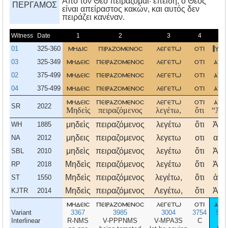
Aπό τον Θεό πειράζομαι· επειδή, ο Θεός
ΠΕΡΓΑΜΟΣ
είναι απείραστος κακών, και αυτός δεν
πειράζει κανέναν.
Witness
Date
1
2
3
4
5
01
325-360
μηδισ
πιραζομενοσ
λεγετω
οτι
υπ
03
325-349
μηδεισ
πειραζομενοσ
λεγετω
οτι
απο
02
375-499
μηδεισ
πειραζομενοσ
λεγετω
οτι
απο
04
375-499
μηδεισ
πειραζομενοσ
λεγετω
οτι
απο
μηδεισ
πειραζομενοσ
λεγετω
οτι
απο
SR
2022
Μηδεὶς
πειραζόμενος
λεγέτω,
ὅτι
“Ἀπ
μηδεὶς
πειραζόμενος
λεγέτω
ὅτι
Ἀπ
WH
1885
μηδεις
πειραζομενος
λεγετω
οτι
απο
NA
2012
μηδεὶς
πειραζόμενος
λεγέτω
ὅτι
Ἀπ
SBL
2010
Μηδεὶς
πειραζόμενος
λεγέτω
ὅτι
Ἀπ
RP
2018
Μηδεὶς
πειραζόμενος
λεγέτω,
ὅτι
ἀπὸ
ST
1550
Μηδεὶς
πειραζόμενος
Λεγέτω,
ὅτι
Ἀπ
KJTR
2014
μηδεισ
πειραζομενοσ
λεγετω
οτι
απο
Variant
3367
3985
3004
3754
575
Interlinear
R-NMS
V-PPPNMS
V-MPA3S
C
P