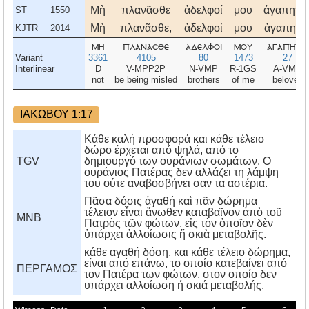
Μὴ
πλανᾶσθε
ἀδελφοί
μου
ἀγαπητοί
ST
1550
Μὴ
πλανᾶσθε,
ἀδελφοί
μου
ἀγαπητοί
KJTR
2014
μη
πλανασθε
αδελφοι
μου
αγαπητοι
Variant
3361
4105
80
1473
27
Interlinear
D
V-MPP2P
N-VMP
R-1GS
A-VMP
not
be being misled
brothers
of me
beloved
ΙΑΚΩΒΟΥ 1:17
Κάθε καλή προσφορά και κάθε τέλειο
δώρο έρχεται από ψηλά, από το
TGV
δημιουργό των ουράνιων σωμάτων. Ο
ουράνιος Πατέρας δεν αλλάζει τη λάμψη
του ούτε αναβοσβήνει σαν τα αστέρια.
Πᾶσα δόσις ἀγαθή καὶ πᾶν δώρημα
τέλειον εἶναι ἄνωθεν καταβαῖνον ἀπὸ τοῦ
MNB
Πατρὸς τῶν φώτων, εἰς τὸν ὁποῖον δὲν
ὑπάρχει ἀλλοίωσις ἤ σκιὰ μεταβολῆς.
κάθε αγαθή δόση, και κάθε τέλειο δώρημα,
είναι από επάνω, το οποίο κατεβαίνει από
ΠΕΡΓΑΜΟΣ
τον Πατέρα των φώτων, στον οποίο δεν
υπάρχει αλλοίωση ή σκιά μεταβολής.