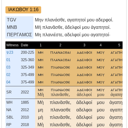
ΙΑΚΩΒΟΥ 1:16
TGV
Μην πλανάσθε, αγαπητοί μου αδερφοί.
MNB
Μή πλανᾶσθε, ἀδελφοὶ μου ἀγαπητοί.
ΠΕΡΓΑΜΟΣ
Mη πλανιέστε, αδελφοί μου αγαπητοί·
Witness
Date
1
2
3
4
5
𝔓23
200-225
μη
πλανασθαι
αδελφοι
μου
αγαπητοι
01
325-360
μη
πλανασθαι
αδελφοι
μου
αγαπητοι
03
325-349
μη
πλανασθε
αδελφοι
μου
αγαπητοι
02
375-499
μη
πλανασθε
αδελφοι
μου
αγαπητοι
04
375-499
μη
πλανασθε
αδελφοι
μου
αγαπητοι
μη
πλανασθε
αδελφοι
μου
αγαπητοι
SR
2022
Μὴ
πλανᾶσθε,
ἀδελφοί
μου
ἀγαπητοί.
Μὴ
πλανᾶσθε,
ἀδελφοί
μου
ἀγαπητοί
WH
1885
μη
πλανασθε
αδελφοι
μου
αγαπητο
NA
2012
μὴ
πλανᾶσθε,
ἀδελφοί
μου
ἀγαπητοί
SBL
2010
Μὴ
πλανᾶσθε,
ἀδελφοί
μου
ἀγαπητοί
RP
2018