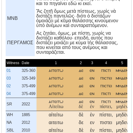
και το πηγαίνει εδώ κι εκεί.
Ἄς ζητῇ ὅμως μετὰ πίστεως, χωρὶς νὰ
διστάζῃ παντελῶς· διότι ὁ διστάζων
MNB
ὁμοιάζει μὲ κῦμα θαλάσσης κινούμενον
ὑπὸ ἀνέμων καὶ συνταραττόμενον.
Aς ζητάει, όμως, με πίστη, χωρίς να
διστάζει καθόλου· επειδή, αυτός που
ΠΕΡΓΑΜΟΣ
διστάζει μοιάζει με κύμα τής θάλασσας,
που κινείται από τους ανέμους και
συνταράζεται.
Witness
Date
1
2
3
4
5
01
325-360
αιτειτω
δε
εν
πιστι
μηδεν
03
325-349
αιτειτω
δε
εν
πιστει
μηδεν
02
375-499
αιτειτω
δε
εν
πιστει
μηδεν
04
375-499
αιτειτω
δε
εν
πιστι
μηδεν
αιτειτω
δε
εν
πιστι
μηδεν
SR
2022
Αἰτείτω
δὲ
ἐν
πίστει,
μηδὲν
αἰτείτω
δὲ
ἐν
πίστει,
μηδὲν
WH
1885
αιτειτω
δε
εν
πιστει
μηδεν
NA
2012
αἰτείτω
δὲ
ἐν
πίστει,
μηδὲν
SBL
2010