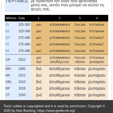
ΠΕΡΓΑΜΟΣ
με πραότητα τον λόγο που φυτεύθηκε
μέσα σας, αυτόν που μπορεί να σώσει τις
ψυχές σας.
Witness
Date
1
2
3
4
5
01
325-360
διο
αποθεμενοι
πασαν
ρυπαριαν
κα
03
325-349
διο
αποθεμενοι
πασαν
ρυπαριαν
κα
02*
375-499
διο
αποθεμενοι
πασαν
ρυπαρια
κα
02
375-499
διο
αποθεμενοι
πασαν
ρυπαρια
κα
04
375-499
διο
αποθεμενοι
πασαν
ρυπαριαν
κα
διο
αποθεμενοι
πασαν
ρυπαριαν
κα
SR
2022
Διὸ
ἀποθέμενοι
πᾶσαν
ῥυπαρίαν
κα
διὸ
ἀποθέμενοι
πᾶσαν
ῥυπαρίαν
κα
WH
1885
διο
αποθεμενοι
πασαν
ρυπαριαν
κα
NA
2012
διὸ
ἀποθέμενοι
πᾶσαν
ῥυπαρίαν
κα
SBL
2010
Διὸ
ἀποθέμενοι
πᾶσαν
ῥυπαρίαν
κα
RP
2018
Διὸ
ἀποθέμενοι
πᾶσαν
ῥυπαρίαν
κα
ST
1550
Διὸ
ἀποθέμενοι
πᾶσαν
ῥυπαρίαν
κα
KJTR
2014
Texts collate is copyrighted and it is used by permission, Copyright ©
διο
αποθεμενοι
πασαν
ρυπαριαν
κα
2020 by Alan Bunning, https://www.greekcntr.org/
Variant
1352
659
3956
4507
25