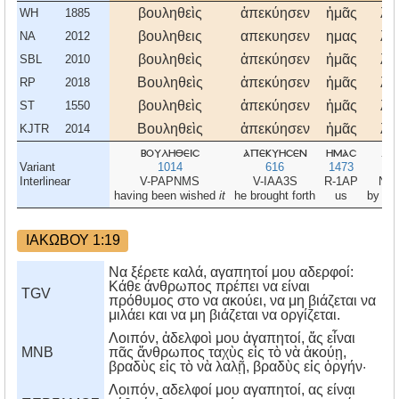
βουληθεὶς
ἀπεκύησεν
ἡμᾶς
λό
WH
1885
βουληθεις
απεκυησεν
ημας
λο
NA
2012
βουληθεὶς
ἀπεκύησεν
ἡμᾶς
λό
SBL
2010
Βουληθεὶς
ἀπεκύησεν
ἡμᾶς
λό
RP
2018
βουληθεὶς
ἀπεκύησεν
ἡμᾶς
λό
ST
1550
Βουληθεὶς
ἀπεκύησεν
ἡμᾶς
λό
KJTR
2014
βουληθεισ
απεκυησεν
ημασ
λο
Variant
1014
616
1473
30
Interlinear
V-PAPNMS
V-IAA3S
R-1AP
N-
having been wished
it
he brought forth
us
by
the
ΙΑΚΩΒΟΥ 1:19
Να ξέρετε καλά, αγαπητοί μου αδερφοί:
Κάθε άνθρωπος πρέπει να είναι
TGV
πρόθυμος στο να ακούει, να μη βιάζεται να
μιλάει και να μη βιάζεται να οργίζεται.
Λοιπόν, ἀδελφοὶ μου ἀγαπητοί, ἄς εἶναι
MNB
πᾶς ἄνθρωπος ταχὺς εἰς τὸ νὰ ἀκούῃ,
βραδὺς εἰς τὸ νὰ λαλῇ, βραδὺς εἰς ὀργήν·
Λοιπόν, αδελφοί μου αγαπητοί, ας είναι