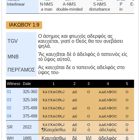
Interlinear
N-NMS
A-NMS
S-NMS
P
E-D
a
man
double-minded
disturbance
in
all
ΙΑΚΩΒΟΥ 1:9
Ο άσημος και φτωχός αδερφός ας
TGV
καυχιέται, γιατί ο Θεός θα τον ανεβάσει
ψηλά.
Ἄς καυχᾶται δὲ ὁ ἀδελφὸς ὁ ταπεινὸς εἰς
MNB
τὸ ὕψος αὑτοῦ,
Aς καυχάται δε ο ταπεινός αδελφός στο
ΠΕΡΓΑΜΟΣ
ύψος του·
Witness
Date
1
2
3
4
5
01
325-360
καυχασθω
δε
ο
αδελφοσ
ο
03
325-349
καυχασθω
δε
αδελφοσ
ο
τ
02
375-499
καυχασθω
δε
ο
αδελφοσ
ο
τ
04
375-499
καυχασθω
δε
ο
αδελφοσ
ο
τ
καυχασθω
δε
ο
αδελφοσ
ο
τ
SR
2022
¶Καυχάσθω
δὲ
ὁ
ἀδελφὸς
ὁ
τ
Καυχάσθω
δὲ
[ὁ]
ἀδελφὸς
ὁ
τ
WH
1885