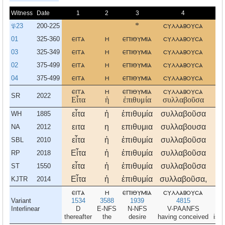
Witness
Date
1
2
3
4
𝔓23
200-225
*
συλλαβουσα
τι
01
325-360
ειτα
η
επιθυμια
συλλαβουσα
τι
03
325-349
ειτα
η
επιθυμια
συλλαβουσα
τι
02
375-499
ειτα
η
επιθυμια
συλλαβουσα
τι
04
375-499
ειτα
η
επιθυμια
συλλαβουσα
τι
ειτα
η
επιθυμια
συλλαβουσα
τι
SR
2022
Εἶτα
ἡ
ἐπιθυμία
συλλαβοῦσα
τί
εἶτα
ἡ
ἐπιθυμία
συλλαβοῦσα
τί
WH
1885
ειτα
η
επιθυμια
συλλαβουσα
τι
NA
2012
εἶτα
ἡ
ἐπιθυμία
συλλαβοῦσα
τί
SBL
2010
Εἶτα
ἡ
ἐπιθυμία
συλλαβοῦσα
τί
RP
2018
εἶτα
ἡ
ἐπιθυμία
συλλαβοῦσα
τί
ST
1550
Εἶτα
ἡ
ἐπιθυμία
συλλαβοῦσα,
τί
KJTR
2014
ειτα
η
επιθυμια
συλλαβουσα
τι
Variant
1534
3588
1939
4815
5
Interlinear
D
E-NFS
N-NFS
V-PAANFS
V-
thereafter
the
desire
having conceived
is b