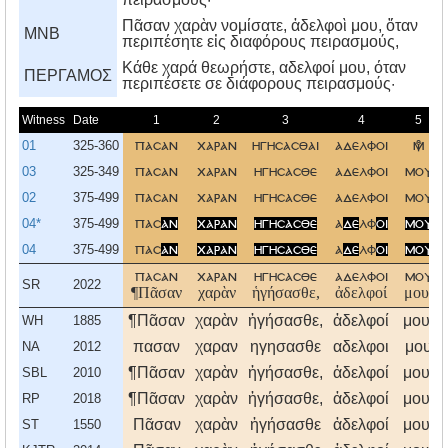
Πᾶσαν χαρὰν νομίσατε, ἀδελφοὶ μου, ὅταν
MNB
περιπέσητε εἰς διαφόρους πειρασμούς,
Kάθε χαρά θεωρήστε, αδελφοί μου, όταν
ΠΕΡΓΑΜΟΣ
περιπέσετε σε διάφορους πειρασμούς·
Witness
Date
1
2
3
4
5
01
325-360
πασαν
χαραν
ηγησασθαι
αδελφοι

03
325-349
πασαν
χαραν
ηγησασθε
αδελφοι
μου
02
375-499
πασαν
χαραν
ηγησασθε
αδελφοι
μου
04*
375-499
πασ
αν
χαραν
ηγησασθε
α
δε
λφ
οι
μου
04
375-499
πασ
αν
χαραν
ηγησασθε
α
δε
λφ
οι
μου
πασαν
χαραν
ηγησασθε
αδελφοι
μου
SR
2022
¶Πᾶσαν
χαρὰν
ἡγήσασθε,
ἀδελφοί
μου,
¶Πᾶσαν
χαρὰν
ἡγήσασθε,
ἀδελφοί
μου,
WH
1885
πασαν
χαραν
ηγησασθε
αδελφοι
μου
NA
2012
¶Πᾶσαν
χαρὰν
ἡγήσασθε,
ἀδελφοί
μου,
SBL
2010
¶Πᾶσαν
χαρὰν
ἡγήσασθε,
ἀδελφοί
μου,
RP
2018
Πᾶσαν
χαρὰν
ἡγήσασθε
ἀδελφοί
μου,
ST
1550