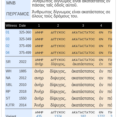
Ἄνθρωπος δίγνωμος εἶναι ἀκατάστατος ἐν
MNB
πάσαις ταῖς ὁδοῖς αὑτοῦ.
Άνθρωπος δίγνωμος είναι ακατάστατος σε
ΠΕΡΓΑΜΟΣ
όλους τούς δρόμους του.
Witness
Date
1
2
3
4
5
01
325-360
ανηρ
διψυχοσ
ακαταστατοσ
εν
πασα
03
325-349
ανηρ
διψυχοσ
ακαταστατοσ
εν
πασα
02
375-499
ανηρ
διψυχοσ
ακαταστατοσ
εν
πασα
04
375-499
ανηρ
διψυχοσ
ακαταστατοσ
εν
πασα
ανηρ
διψυχοσ
ακαταστατοσ
εν
πασα
SR
2022
ἀνὴρ
δίψυχος,
ἀκατάστατος
ἐν
πάσα
ἀνὴρ
δίψυχος,
ἀκατάστατος
ἐν
πάσα
WH
1885
ανηρ
διψυχος
ακαταστατος
εν
πασα
NA
2012
ἀνὴρ
δίψυχος,
ἀκατάστατος
ἐν
πάσα
SBL
2010
Ἀνὴρ
δίψυχος,
ἀκατάστατος
ἐν
πάσα
RP
2018
ἀνὴρ
δίψυχος,
ἀκατάστατος
ἐν
πάσα
ST
1550
Ἀνὴρ
δίψυχος
ἀκατάστατος
ἐν
πάσα
KJTR
2014
ανηρ
διψυχοσ
ακαταστατοσ
εν
πασα
Variant
435
1374
182
1722
395