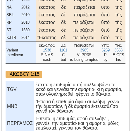
εκαστος
δε
πειραζεται
υπο
της
ι
NA
2012
ἕκαστος
δὲ
πειράζεται
ὑπὸ
τῆς
ἰ
SBL
2010
ἕκαστος
δὲ
πειράζεται,
ὑπὸ
τῆς
ἰ
RP
2018
ἕκαστος
δὲ
πειράζεται,
ὑπὸ
τῆς
ἰ
ST
1550
Ἕκαστος
δὲ
πειράζεται,
ὑπὸ
τῆς
ἰ
KJTR
2014
εκαστοσ
δε
πειραζεται
υπο
τησ
ι
Variant
1538
1161
3985
5259
3588
2
Interlinear
S-NMS
C
V-IPP3S
P
E-GFS
E
each
but
is being tempted
by
his
ΙΑΚΩΒΟΥ 1:15
έπειτα η επιθυμία αυτή συλλαμβάνει το
TGV
κακό και γεννάει την αμαρτία· κι η αμαρτία,
όταν ολοκληρωθεί, φέρνει το θάνατο.
Ἔπειτα ἡ ἐπιθυμία ἀφοῦ συλλάβῃ, γεννᾷ
MNB
τὴν ἁμαρτίαν, ἡ δὲ ἁμαρτία ἐκτελεσθεῖσα
γεννᾷ τὸν θάνατον.
Έπειτα, η επιθυμία, αφού συλλάβει,
ΠΕΡΓΑΜΟΣ
γεννάει την αμαρτία· και η αμαρτία, μόλις
εκτελεστεί, γεννάει τον θάνατο.