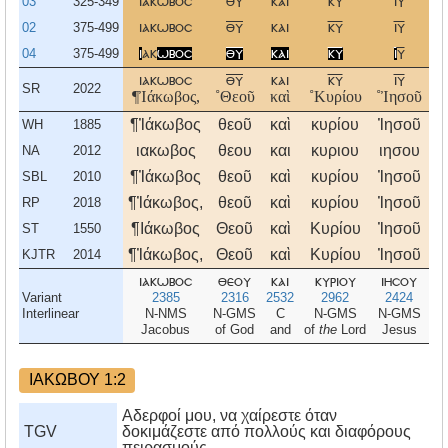
03
325-349
ιακωβοσ
θυ
και
κυ
ιυ
02
375-499
ιακωβοσ
θυ
και
κυ
ιυ
04
375-499
ι
ακ
ωβοσ
θυ
και
κυ
ι
υ
ιακωβοσ
θυ
και
κυ
ιυ
SR
2022
¶Ἰάκωβος,
˚Θεοῦ
καὶ
˚Κυρίου
˚Ἰησοῦ
˚Χ
¶Ἰάκωβος
θεοῦ
καὶ
κυρίου
Ἰησοῦ
Χ
WH
1885
ιακωβος
θεου
και
κυριου
ιησου
χ
NA
2012
¶Ἰάκωβος
θεοῦ
καὶ
κυρίου
Ἰησοῦ
Χ
SBL
2010
¶Ἰάκωβος,
θεοῦ
καὶ
κυρίου
Ἰησοῦ
χ
RP
2018
¶Ιάκωβος
Θεοῦ
καὶ
Κυρίου
Ἰησοῦ
Χ
ST
1550
¶Ἰάκωβος,
Θεοῦ
καὶ
Κυρίου
Ἰησοῦ
Χ
KJTR
2014
ιακωβοσ
θεου
και
κυριου
ιησου
χ
Variant
2385
2316
2532
2962
2424
Interlinear
N-NMS
N-GMS
C
N-GMS
N-GMS
Jacobus
of God
and
of
the
Lord
Jesus
ΙΑΚΩΒΟΥ 1:2
Αδερφοί μου, να χαίρεστε όταν
TGV
δοκιμάζεστε από πολλούς και διαφόρους
πειρασμούς·