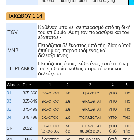
no one
being tempted
let be saying
-
by
ΙΑΚΩΒΟΥ 1:14
Καθένας μπαίνει σε πειρασμό από τη δική
TGV
του επιθυμία. Αυτή τον παρασύρει και τον
εξαπατάει·
Πειράζεται δὲ ἕκαστος ὑπὸ τῆς ἰδίας αὑτοῦ
MNB
ἐπιθυμίας, παρασυρόμενος καὶ
δελεαζόμενος.
Πειράζεται, όμως, κάθε ένας, από τη δική
ΠΕΡΓΑΜΟΣ
του επιθυμία, καθώς παρασύρεται και
δελεάζεται.
Witness
Date
1
2
3
4
5
01
325-360
εκαστοσ
δε
πιραζετε
υπο
τησ
ι
03
325-349
εκαστοσ
δε
πειραζεται
υπο
τησ
ι
02
375-499
εκαστοσ
δε
πειραζεται
υπο
τησ
ι
04
375-499
εκαστοσ
δε
πειραζεται
υπο
τησ
ι
εκαστοσ
δε
πειραζεται
υπο
τησ
ι
SR
2022
Ἕκαστος
δὲ
πειράζεται
ὑπὸ
τῆς
ἰ
ἕκαστος
δὲ
πειράζεται
ὑπὸ
τῆς
ἰ
WH
1885