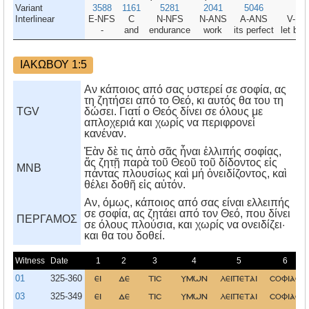
Variant
3588
1161
5281
2041
5046
21
Interlinear
E-NFS
C
N-NFS
N-ANS
A-ANS
V-MP
-
and
endurance
work
its perfect
let be 
ΙΑΚΩΒΟΥ 1:5
Αν κάποιος από σας υστερεί σε σοφία, ας
τη ζητήσει από το Θεό, κι αυτός θα του τη
TGV
δώσει. Γιατί ο Θεός δίνει σε όλους με
απλοχεριά και χωρίς να περιφρονεί
κανέναν.
Ἐὰν δὲ τις ἀπὸ σᾶς ἦναι ἐλλιπής σοφίας,
ἄς ζητῇ παρὰ τοῦ Θεοῦ τοῦ δίδοντος εἰς
MNB
πάντας πλουσίως καὶ μή ὀνειδίζοντος, καὶ
θέλει δοθῆ εἰς αὐτόν.
Aν, όμως, κάποιος από σας είναι ελλειπής
σε σοφία, ας ζητάει από τον Θεό, που δίνει
ΠΕΡΓΑΜΟΣ
σε όλους πλούσια, και χωρίς να ονειδίζει·
και θα του δοθεί.
Witness
Date
1
2
3
4
5
6
01
325-360
ει
δε
τισ
υμων
λειπεται
σοφιασ
03
325-349
ει
δε
τισ
υμων
λειπεται
σοφιασ