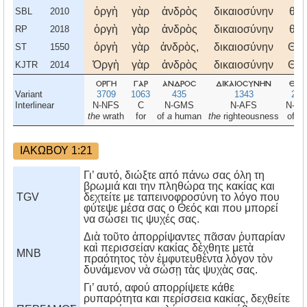
ὀργὴ
γὰρ
ἀνδρὸς
δικαιοσύνην
θεο
SBL
2010
ὀργὴ
γὰρ
ἀνδρὸς
δικαιοσύνην
θεο
RP
2018
ὀργὴ
γὰρ
ἀνδρὸς,
δικαιοσύνην
Θεο
ST
1550
Ὀργὴ
γὰρ
ἀνδρὸς
δικαιοσύνην
Θεο
KJTR
2014
οργη
γαρ
ανδροσ
δικαιοσυνην
θεο
Variant
3709
1063
435
1343
231
Interlinear
N-NFS
C
N-GMS
N-AFS
N-G
the
wrath
for
of
a
human
the
righteousness
of G
ΙΑΚΩΒΟΥ 1:21
Γι’ αυτό, διώξτε από πάνω σας όλη τη
βρωμιά και την πληθώρα της κακίας και
TGV
δεχτείτε με ταπεινοφροσύνη το λόγο που
φύτεψε μέσα σας ο Θεός και που μπορεί
να σώσει τις ψυχές σας.
Διὰ τοῦτο ἀπορρίψαντες πᾶσαν ῥυπαρίαν
καὶ περισσείαν κακίας δέχθητε μετὰ
MNB
πραότητος τὸν ἐμφυτευθέντα λόγον τὸν
δυνάμενον νὰ σώσῃ τὰς ψυχὰς σας.
Γι’ αυτό, αφού απορρίψετε κάθε
ρυπαρότητα και περίσσεια κακίας, δεχθείτε