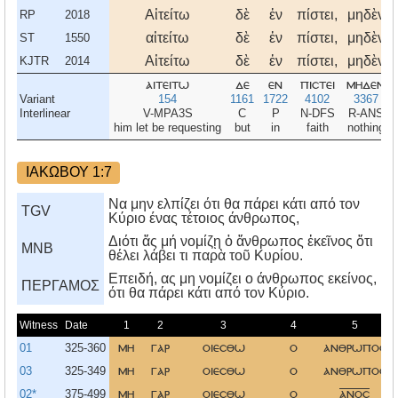
Αἰτείτω
δὲ
ἐν
πίστει,
μηδὲν
RP
2018
αἰτείτω
δὲ
ἐν
πίστει,
μηδὲν
ST
1550
Αἰτείτω
δὲ
ἐν
πίστει,
μηδὲν
KJTR
2014
αιτειτω
δε
εν
πιστει
μηδεν
Variant
154
1161
1722
4102
3367
Interlinear
V-MPA3S
C
P
N-DFS
R-ANS
him let be requesting
but
in
faith
nothing
ΙΑΚΩΒΟΥ 1:7
Να μην ελπίζει ότι θα πάρει κάτι από τον
TGV
Κύριο ένας τέτοιος άνθρωπος,
Διότι ἄς μή νομίζῃ ὁ ἄνθρωπος ἐκεῖνος ὅτι
MNB
θέλει λάβει τι παρὰ τοῦ Κυρίου.
Eπειδή, ας μη νομίζει ο άνθρωπος εκείνος,
ΠΕΡΓΑΜΟΣ
ότι θα πάρει κάτι από τον Kύριο.
Witness
Date
1
2
3
4
5
01
325-360
μη
γαρ
οιεσθω
ο
ανθρωποσ
03
325-349
μη
γαρ
οιεσθω
ο
ανθρωποσ
02*
375-499
μη
γαρ
οιεσθω
ο
ανοσ