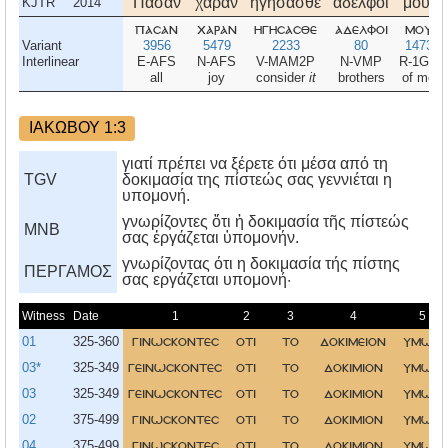
Πᾶσαν
χαρὰν
ἡγήσασθε
ἀδελφοί
μου,
KJTR
2014
πασαν
χαραν
ηγησασθε
αδελφοι
μου
Variant
3956
5479
2233
80
1473
Interlinear
E-AFS
N-AFS
V-MAM2P
N-VMP
R-1GS
all
joy
consider
it
brothers
of me
ΙΑΚΩΒΟΥ 1:3
γιατί πρέπει να ξέρετε ότι μέσα από τη
TGV
δοκιμασία της πίστεώς σας γεννιέται η
υπομονή.
γνωρίζοντες ὅτι ἡ δοκιμασία τῆς πίστεώς
MNB
σας ἐργάζεται ὑπομονήν.
γνωρίζοντας ότι η δοκιμασία τής πίστης
ΠΕΡΓΑΜΟΣ
σας εργάζεται υπομονή·
Witness
Date
1
2
3
4
5
01
325-360
γινωσκοντεσ
οτι
το
δοκιμειον
υμων
03*
325-349
γεινωσκοντεσ
οτι
το
δοκιμιον
υμων
03
325-349
γεινωσκοντεσ
οτι
το
δοκιμιον
υμων
02
375-499
γινωσκοντεσ
οτι
το
δοκιμιον
υμω
04
375-499
γινωσκοντεσ
οτι
το
δοκιμιον
υμων