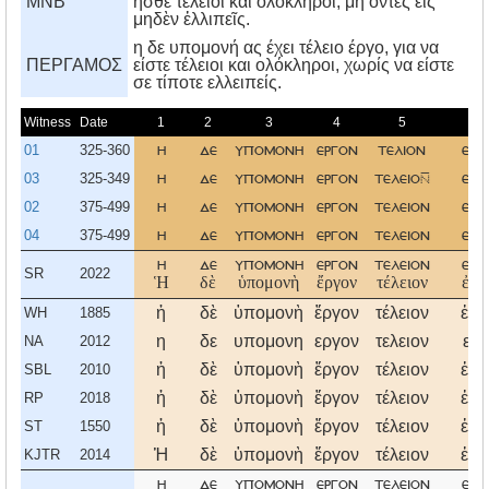
MNB
ἦσθε τέλειοι καὶ ὁλόκληροι, μή ὄντες εἰς
μηδὲν ἐλλιπεῖς.
η δε υπομονή ας έχει τέλειο έργο, για να
ΠΕΡΓΑΜΟΣ
είστε τέλειοι και ολόκληροι, χωρίς να είστε
σε τίποτε ελλειπείς.
Witness
Date
1
2
3
4
5
6
01
325-360
η
δε
υπομονη
εργον
τελιον
εχ
03
325-349
η
δε
υπομονη
εργον
τελειο
εχ
02
375-499
η
δε
υπομονη
εργον
τελειον
εχ
04
375-499
η
δε
υπομονη
εργον
τελειον
εχ
η
δε
υπομονη
εργον
τελειον
εχ
SR
2022
Ἡ
δὲ
ὑπομονὴ
ἔργον
τέλειον
ἐχέ
ἡ
δὲ
ὑπομονὴ
ἔργον
τέλειον
ἐχέ
WH
1885
η
δε
υπομονη
εργον
τελειον
εχ
NA
2012
ἡ
δὲ
ὑπομονὴ
ἔργον
τέλειον
ἐχέ
SBL
2010
ἡ
δὲ
ὑπομονὴ
ἔργον
τέλειον
ἐχέ
RP
2018
ἡ
δὲ
ὑπομονὴ
ἔργον
τέλειον
ἐχέ
ST
1550
Ἡ
δὲ
ὑπομονὴ
ἔργον
τέλειον
ἐχέ
KJTR
2014
η
δε
υπομονη
εργον
τελειον
εχ