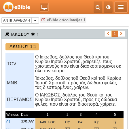
eBible.gr/collate/jas.1
ΑΝΤΙΠΑΡΑΒΟΛΗ
ΙΑΚΩΒΟΥ
1
1
ΙΑΚΩΒΟΥ 1:1
Ο Ιάκωβος, δούλος του Θεού και του
Κυρίου Ιησού Χριστού, χαιρετίζει τους
TGV
χριστιανούς που είναι διασκορπισμένοι σε
όλο τον κόσμο.
Ἰάκωβος, δοῦλος τοῦ Θεοῦ καὶ τοῦ Κυρίου
MNB
Ἰησοῦ Χριστοῦ, πρὸς τὰς δώδεκα φυλὰς
τὰς διεσπαρμένας, χαίρειν.
O IAKΩBOΣ, δούλος τού Θεού και του
ΠΕΡΓΑΜΟΣ
Kυρίου Iησού Xριστού, προς τις δώδεκα
φυλές, που είναι στη διασπορά, χαίρετε.
Witness
Date
1
2
3
4
5
01
325-360
ιακωβοσ
θυ
και
κυ
ιυ