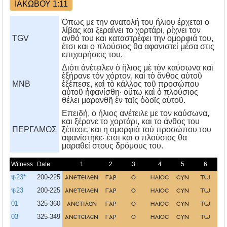
ΙΑΚΩΒΟΥ 1:11
Όπως με την ανατολή του ήλιου έρχεται ο
λίβας και ξεραίνει το χορτάρι, ρίχνει τον
TGV
ανθό του και καταστρέφει την ομορφιά του,
έτσι και ο πλούσιος θα αφανιστεί μέσα στις
επιχειρήσεις του.
Διότι ἀνέτειλεν ὁ ἥλιος μὲ τὸν καύσωνα καὶ
ἐξήρανε τὸν χόρτον, καὶ τὸ ἄνθος αὐτοῦ
MNB
ἐξέπεσε, καὶ τὸ κάλλος τοῦ προσώπου
αὐτοῦ ἠφανίσθη· οὕτω καὶ ὁ πλούσιος
θέλει μαρανθῆ ἐν ταῖς ὁδοῖς αὑτοῦ.
Eπειδή, ο ήλιος ανέτειλε με τον καύσωνα,
και ξέρανε το χορτάρι, και το άνθος του
ΠΕΡΓΑΜΟΣ
ξέπεσε, και η ομορφιά τού προσώπου του
αφανίστηκε· έτσι και ο πλούσιος θα
μαραθεί στους δρόμους του.
Witness
Date
1
2
3
4
5
6
𝔓23*
200-225
ανετειλεν
γαρ
ο
ηλιοσ
συν
τω
𝔓23
200-225
ανετειλεν
γαρ
ο
ηλιοσ
συν
τω
01
325-360
ανετιλεν
γαρ
ο
ηλιοσ
συν
τω
03
325-349
ανετειλεν
γαρ
ο
ηλιοσ
συν
τω