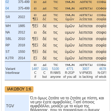
02
375-499
ει
δε
τισ
υμων
λειπετε
σοφιασ
04
375-499
ει
δε
τισ
υμων
λειπεται
σοφειασ
ει
δε
τισ
υμων
λειπεται
σοφιασ
SR
2022
¶Εἰ
δέ
τις
ὑμῶν
λείπεται
σοφίας,
¶Εἰ
δέ
τις
ὑμῶν
λείπεται
σοφίας,
WH
1885
ει
δε
τις
υμων
λειπεται
σοφιας
NA
2012
¶Εἰ
δέ
τις
ὑμῶν
λείπεται
σοφίας,
SBL
2010
¶Εἰ
δέ
τις
ὑμῶν
λείπεται
σοφίας,
RP
2018
¶Εἰ
δέ
τις
ὑμῶν
λείπεται
σοφίας,
ST
1550
Εἰ
δέ
τις
ὑμῶν
λείπεται
σοφίας,
KJTR
2014
ει
δε
τισ
υμων
λειπεται
σοφιασ
Variant
1487
1161
5100
4771
3007
4678
Interlinear
C
C
R-NMS
R-2GP
V-IPM3S
N-GFS
if
but
anyone
of you all
is lacking
of wisdom
ΙΑΚΩΒΟΥ 1:6
Ό,τι όμως ζητάτε να το ζητάτε με πίστη, και
να μην έχετε αμφιβολίες. Γιατί όποιος
TGV
αμφιβάλλει, μοιάζει με το κύμα της
θάλασσας, που το παρασέρνει ο άνεμος