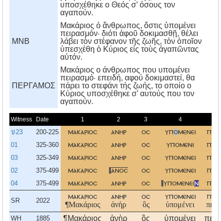
υποσχέθηκε ο Θεός σ’ όσους τον
αγαπούν.
Μακάριος ὁ ἄνθρωπος, ὅστις ὑπομένει
πειρασμόν· διότι ἀφοῦ δοκιμασθῇ, θέλει
MNB
λάβει τὸν στέφανον τῆς ζωῆς, τὸν ὁποῖον
ὑπεσχέθη ὁ Κύριος εἰς τοὺς ἀγαπῶντας
αὐτόν.
Mακάριος ο άνθρωπος που υπομένει
πειρασμό· επειδή, αφού δοκιμαστεί, θα
ΠΕΡΓΑΜΟΣ
πάρει το στεφάνι τής ζωής, το οποίο ο
Kύριος υποσχέθηκε σ’ αυτούς που τον
αγαπούν.
Witness
Date
1
2
3
4
𝔓23
200-225
μακαριοσ
ανηρ
οσ
υπ
ο
μενει
πει
01
325-360
μακαριοσ
ανηρ
οσ
υπομενι
πει
03
325-349
μακαριοσ
ανηρ
οσ
υπομενει
πει
02
375-499
μακαριοσ
ανοσ
οσ
υπομενει
πει
04
375-499
μακαριοσ
ανηρ
οσ
υπομενει
ν
πει
μακαριοσ
ανηρ
οσ
υπομενει
πει
SR
2022
¶Μακάριος
ἀνὴρ
ὃς
ὑπομένει
πειρ
¶Μακάριος
ἀνὴρ
ὃς
ὑπομένει
πειρ
WH
1885