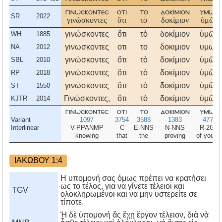
γινωσκοντεσ
οτι
το
δοκιμιον
υμων
SR
2022
γινώσκοντες
ὅτι
τὸ
δοκίμιον
ὑμῶν
γινώσκοντες
ὅτι
τὸ
δοκίμιον
ὑμῶν
WH
1885
γινωσκοντες
οτι
το
δοκιμιον
υμων
NA
2012
γινώσκοντες
ὅτι
τὸ
δοκίμιον
ὑμῶν
SBL
2010
γινώσκοντες
ὅτι
τὸ
δοκίμιον
ὑμῶν
RP
2018
γινώσκοντες
ὅτι
τὸ
δοκίμιον
ὑμῶν
ST
1550
Γινώσκοντες,
ὅτι
τὸ
δοκίμιον
ὑμῶν
KJTR
2014
γινωσκοντεσ
οτι
το
δοκιμιον
υμων
Variant
1097
3754
3588
1383
4771
Interlinear
V-PPANMP
C
E-NNS
N-NNS
R-2GP
knowing
that
the
proving
of you al
ΙΑΚΩΒΟΥ 1:4
Η υπομονή σας όμως πρέπει να κρατήσει
ως το τέλος, για να γίνετε τέλειοι και
TGV
ολοκληρωμένοι και να μην υστερείτε σε
τίποτε.
Ἡ δὲ ὑπομονή ἄς ἔχῃ ἔργον τέλειον, διὰ νὰ