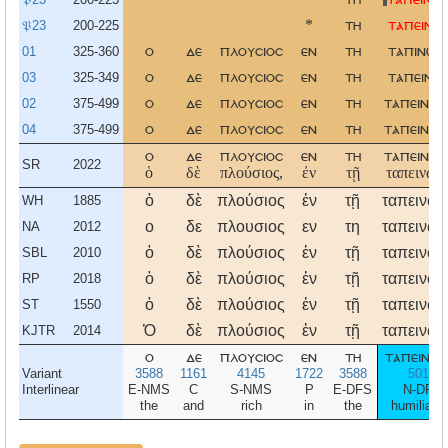
𝔓23
200-225
*
τη
ταπεινωσ
01
325-360
ο
δε
πλουσιοσ
εν
τη
ταπινωσε
03
325-349
ο
δε
πλουσιοσ
εν
τη
ταπεινωσ
02
375-499
ο
δε
πλουσιοσ
εν
τη
ταπεινωσ
04
375-499
ο
δε
πλουσιοσ
εν
τη
ταπεινωσ
ο
δε
πλουσιοσ
εν
τη
ταπεινωσ
SR
2022
ὁ
δὲ
πλούσιος,
ἐν
τῇ
ταπεινώσ
ὁ
δὲ
πλούσιος
ἐν
τῇ
ταπεινώσ
WH
1885
ο
δε
πλουσιος
εν
τη
ταπεινωσ
NA
2012
ὁ
δὲ
πλούσιος
ἐν
τῇ
ταπεινώσ
SBL
2010
ὁ
δὲ
πλούσιος
ἐν
τῇ
ταπεινώσ
RP
2018
ὁ
δὲ
πλούσιος
ἐν
τῇ
ταπεινώσ
ST
1550
Ὁ
δὲ
πλούσιος
ἐν
τῇ
ταπεινώσ
KJTR
2014
ο
δε
πλουσιοσ
εν
τη
ταπεινωσ
Variant
3588
1161
4145
1722
3588
5014
Interlinear
E-NMS
C
S-NMS
P
E-DFS
N-DFS
the
and
rich
in
the
humiliatio