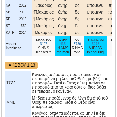
μακαριος
ανηρ
ος
υπομενει
πει
NA
2012
¶Μακάριος
ἀνὴρ
ὃς
ὑπομένει
πειρ
SBL
2010
¶Μακάριος
ἀνὴρ
ὃς
ὑπομένει
πειρ
RP
2018
¶Μακάριος
ἀνὴρ
ὃς
ὑπομένει
πειρ
ST
1550
Μακάριος
ἀνὴρ
ὃς
ὑπομένει
πειρ
KJTR
2014
μακαριοσ
ανηρ
οσ
υπομενει
πει
Variant
3107
435
3739
5278
3
Interlinear
S-NMS
N-NMS
R-NMS
V-IPA3S
N
blessed
is
the
man
who
is enduring
t
ΙΑΚΩΒΟΥ 1:13
Κανένας απ’ αυτούς που μπαίνουν σε
πειρασμό να μη λέει: «Ο Θεός με βάζει σε
TGV
πειρασμό». Γιατί ο Θεός ούτε μπαίνει σε
πειρασμό από το κακό ούτε ο ίδιος βάζει
σε πειρασμό κανέναν.
Μηδεὶς πειραζόμενος ἄς λέγῃ ὅτι ἀπὸ τοῦ
MNB
Θεοῦ πειράζομαι· διότι ὁ Θεὸς εἶναι
ἀπείραστος
Kανένας, όταν πειράζεται, ας μη λέει ότι: