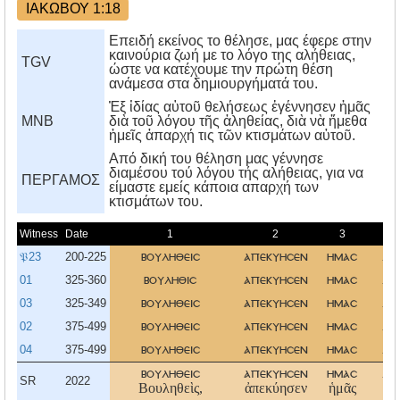
ΙΑΚΩΒΟΥ 1:18
Επειδή εκείνος το θέλησε, μας έφερε στην
καινούρια ζωή με το λόγο της αλήθειας,
TGV
ώστε να κατέχουμε την πρώτη θέση
ανάμεσα στα δημιουργήματά του.
Ἐξ ἰδίας αὑτοῦ θελήσεως ἐγέννησεν ἡμᾶς
MNB
διὰ τοῦ λόγου τῆς ἀληθείας, διὰ νὰ ἤμεθα
ἡμεῖς ἀπαρχή τις τῶν κτισμάτων αὐτοῦ.
Aπό δική του θέληση μας γέννησε
διαμέσου τού λόγου τής αλήθειας, για να
ΠΕΡΓΑΜΟΣ
είμαστε εμείς κάποια απαρχή των
κτισμάτων του.
Witness
Date
1
2
3
𝔓23
200-225
βουληθεισ
απεκυησεν
ημασ
λο
01
325-360
βουληθισ
απεκυησεν
ημασ
λο
03
325-349
βουληθεισ
απεκυησεν
ημασ
λο
02
375-499
βουληθεισ
απεκυησεν
ημασ
λο
04
375-499
βουληθεισ
απεκυησεν
ημασ
λο
βουληθεισ
απεκυησεν
ημασ
λο
SR
2022
Βουληθεὶς,
ἀπεκύησεν
ἡμᾶς
λό