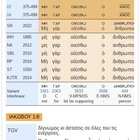
02
375-499
μη
γαρ
οιεσθω
ο
ανοσ
04
375-499
μη
γαρ
οιεσθω
ο
ανοσ
μη
γαρ
οιεσθω
ο
ανθρωποσ
SR
2022
Μὴ
γὰρ
οἰέσθω
ὁ
ἄνθρωπος
μὴ
γὰρ
οἰέσθω
ὁ
ἄνθρωπος
WH
1885
μη
γαρ
οιεσθω
ο
ανθρωπος
NA
2012
μὴ
γὰρ
οἰέσθω
ὁ
ἄνθρωπος
SBL
2010
Μὴ
γὰρ
οἰέσθω
ὁ
ἄνθρωπος
RP
2018
μὴ
γὰρ
οἰέσθω
ὁ
ἄνθρωπος
ST
1550
Μὴ
γὰρ
οἰέσθω
ὁ
ἄνθρωπος
KJTR
2014
μη
γαρ
οιεσθω
ο
ανθρωποσ
Variant
3361
1063
3633
3588
444
Interlinear
D
C
V-MPM3S
E-NMS
N-NMS
not
for
let be supposing
-
person
ΙΑΚΩΒΟΥ 1:8
δίγνωμος κι άστατος σε όλες του τις
TGV
ενέργειες.