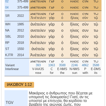
02
375-499
ανετειλεν
γαρ
ο
ηλιοσ
συν
τω
04
375-499
ανετειλεν
γαρ
ο
ηλιοσ
συν
τω
ανετειλεν
γαρ
ο
ηλιοσ
συν
τω
SR
2022
Ἀνέτειλεν
γὰρ
ὁ
ἥλιος
σὺν
τῷ
ἀνέτειλεν
γὰρ
ὁ
ἥλιος
σὺν
τῷ
WH
1885
ανετειλεν
γαρ
ο
ηλιος
συν
τω
NA
2012
ἀνέτειλεν
γὰρ
ὁ
ἥλιος
σὺν
τῷ
SBL
2010
Ἀνέτειλεν
γὰρ
ὁ
ἥλιος
σὺν
τῷ
RP
2018
ἀνέτειλε
γὰρ
ὁ
ἥλιος
σὺν
τῷ
ST
1550
Ἀνέτειλεν
γὰρ
ὁ
ἥλιος
σὺν
τῷ
KJTR
2014
ανετειλεν
γαρ
ο
ηλιοσ
συν
τω
Variant
393
1063
3588
2246
4862
3588
Interlinear
V-IAA3S
C
E-NMS
N-NMS
P
E-DMS
rose
for
the
sun
with
its
s
ΙΑΚΩΒΟΥ 1:12
Μακάριος ο άνθρωπος που δέχεται με
υπομονή τις δοκιμασίες! Γιατί, αν τις
υποστεί με επιτυχία, θα κερδίσει το
TGV
βραβείο της αιώνιας ζωής, που