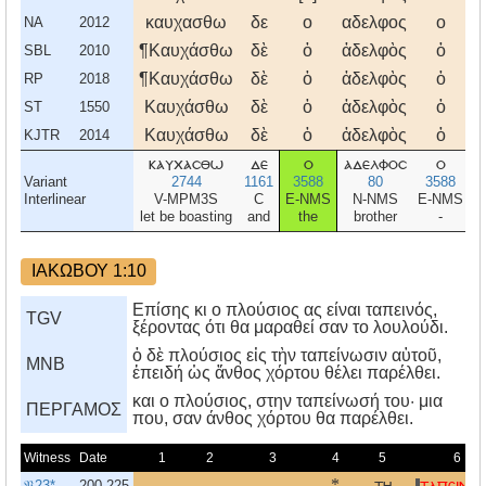
καυχασθω
δε
ο
αδελφος
ο
τ
NA
2012
¶Καυχάσθω
δὲ
ὁ
ἀδελφὸς
ὁ
τ
SBL
2010
¶Καυχάσθω
δὲ
ὁ
ἀδελφὸς
ὁ
τ
RP
2018
Καυχάσθω
δὲ
ὁ
ἀδελφὸς
ὁ
τ
ST
1550
Καυχάσθω
δὲ
ὁ
ἀδελφὸς
ὁ
τ
KJTR
2014
καυχασθω
δε
ο
αδελφοσ
ο
τ
Variant
2744
1161
3588
80
3588
Interlinear
V-MPM3S
C
E-NMS
N-NMS
E-NMS
let be boasting
and
the
brother
-
ΙΑΚΩΒΟΥ 1:10
Επίσης κι ο πλούσιος ας είναι ταπεινός,
TGV
ξέροντας ότι θα μαραθεί σαν το λουλούδι.
ὁ δὲ πλούσιος εἰς τὴν ταπείνωσιν αὑτοῦ,
MNB
ἐπειδή ὡς ἄνθος χόρτου θέλει παρέλθει.
και ο πλούσιος, στην ταπείνωσή του· μια
ΠΕΡΓΑΜΟΣ
που, σαν άνθος χόρτου θα παρέλθει.
Witness
Date
1
2
3
4
5
6
𝔓23*
200-225
*
τη
ταπεινου