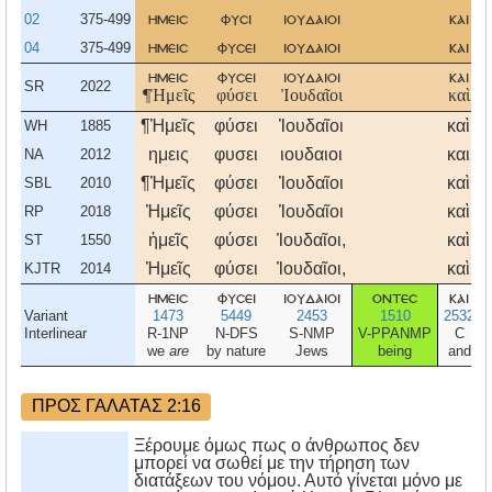
02
375-499
ημεισ
φυσι
ιουδαιοι
και
04
375-499
ημεισ
φυσει
ιουδαιοι
και
ημεισ
φυσει
ιουδαιοι
και
SR
2022
¶Ἡμεῖς
φύσει
Ἰουδαῖοι
καὶ
¶Ἡμεῖς
φύσει
Ἰουδαῖοι
καὶ
WH
1885
ημεις
φυσει
ιουδαιοι
και
NA
2012
¶Ἡμεῖς
φύσει
Ἰουδαῖοι
καὶ
SBL
2010
Ἡμεῖς
φύσει
Ἰουδαῖοι
καὶ
RP
2018
ἡμεῖς
φύσει
Ἰουδαῖοι,
καὶ
ST
1550
Ἡμεῖς
φύσει
Ἰουδαῖοι,
καὶ
KJTR
2014
ημεισ
φυσει
ιουδαιοι
οντεσ
και
Variant
1473
5449
2453
1510
2532
Interlinear
R-1NP
N-DFS
S-NMP
V-PPANMP
C
we
are
by nature
Jews
being
and
ΠΡΟΣ ΓΑΛΑΤΑΣ 2:16
Ξέρουμε όμως πως ο άνθρωπος δεν
μπορεί να σωθεί με την τήρηση των
διατάξεων του νόμου. Αυτό γίνεται μόνο με