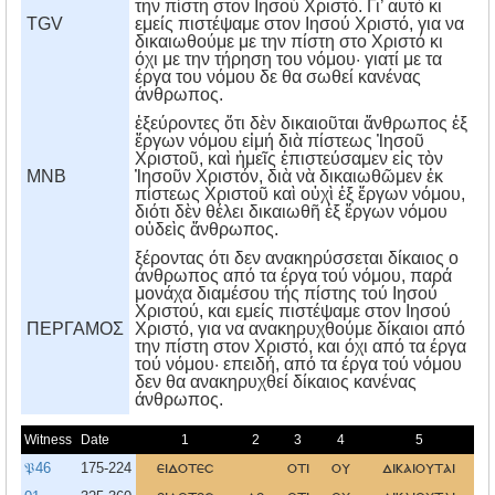
την πίστη στον Ιησού Χριστό. Γι’ αυτό κι
TGV
εμείς πιστέψαμε στον Ιησού Χριστό, για να
δικαιωθούμε με την πίστη στο Χριστό κι
όχι με την τήρηση του νόμου· γιατί με τα
έργα του νόμου δε θα σωθεί κανένας
άνθρωπος.
ἐξεύροντες ὅτι δὲν δικαιοῦται ἄνθρωπος ἐξ
ἔργων νόμου εἰμή διὰ πίστεως Ἰησοῦ
Χριστοῦ, καὶ ἡμεῖς ἐπιστεύσαμεν εἰς τὸν
MNB
Ἰησοῦν Χριστόν, διὰ νὰ δικαιωθῶμεν ἐκ
πίστεως Χριστοῦ καὶ οὐχὶ ἐξ ἔργων νόμου,
διότι δὲν θέλει δικαιωθῆ ἐξ ἔργων νόμου
οὐδεὶς ἄνθρωπος.
ξέροντας ότι δεν ανακηρύσσεται δίκαιος ο
άνθρωπος από τα έργα τού νόμου, παρά
μονάχα διαμέσου τής πίστης τού Iησού
Xριστού, και εμείς πιστέψαμε στον Iησού
ΠΕΡΓΑΜΟΣ
Xριστό, για να ανακηρυχθούμε δίκαιοι από
την πίστη στον Xριστό, και όχι από τα έργα
τού νόμου· επειδή, από τα έργα τού νόμου
δεν θα ανακηρυχθεί δίκαιος κανένας
άνθρωπος.
Witness
Date
1
2
3
4
5
𝔓46
175-224
ειδοτεσ
οτι
ου
δικαιουται
α