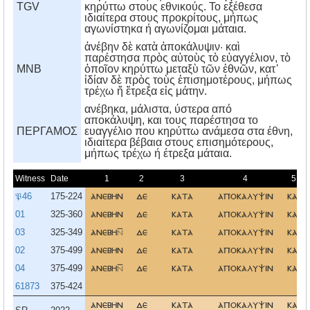
TGV
κηρύττω στους εθνικούς. Το εξέθεσα
ιδιαίτερα στους προκρίτους, μήπως
αγωνίστηκα ή αγωνίζομαι μάταια.
ἀνέβην δὲ κατὰ ἀποκάλυψιν· καὶ
παρέστησα πρὸς αὐτοὺς τὸ εὐαγγέλιον, τὸ
MNB
ὁποῖον κηρύττω μεταξὺ τῶν ἐθνῶν, κατ᾿
ἰδίαν δὲ πρὸς τοὺς ἐπισημοτέρους, μήπως
τρέχω ἤ ἔτρεξα εἰς μάτην.
ανέβηκα, μάλιστα, ύστερα από
αποκάλυψη, και τους παρέστησα το
ΠΕΡΓΑΜΟΣ
ευαγγέλιο που κηρύττω ανάμεσα στα έθνη,
ιδιαίτερα βέβαια στους επισημότερους,
μήπως τρέχω ή έτρεξα μάταια.
Witness
Date
1
2
3
4
5
𝔓46
175-224
ανεβην
δε
κατα
αποκαλυψιν
και
01
325-360
ανεβην
δε
κατα
αποκαλυψιν
και
03
325-349
ανεβη
δε
κατα
αποκαλυψιν
και
02
375-499
ανεβην
δε
κατα
αποκαλυψιν
και
04
375-499
ανεβη
δε
κατα
αποκαλυψιν
και
61873
375-424
ανεβην
δε
κατα
αποκαλυψιν
και