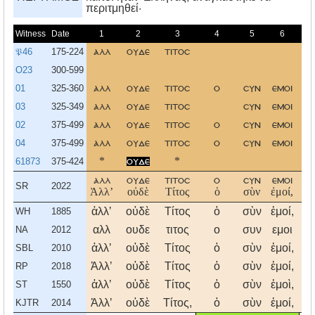
περιτμηθεί·
Witness
Date
1
2
3
4
5
6
𝔓46
175-224
αλλ
ουδε
τιτοσ
ε
O23
300-599
01
325-360
αλλ
ουδε
τιτοσ
ο
συν
εμοι
ε
03
325-349
αλλ
ουδε
τιτοσ
συν
εμοι
ε
02
375-499
αλλ
ουδε
τιτοσ
ο
συν
εμοι
ε
04
375-499
αλλ
ουδε
τιτοσ
ο
συν
εμοι
ε
61873
375-424
*
ουδε
*
αλλ
ουδε
τιτοσ
ο
συν
εμοι
ε
SR
2022
Ἀλλʼ
οὐδὲ
Τίτος
ὁ
σὺν
ἐμοί,
Ἕ
ἀλλʼ
οὐδὲ
Τίτος
ὁ
σὺν
ἐμοί,
Ἕ
WH
1885
αλλ
ουδε
τιτος
ο
συν
εμοι
ε
NA
2012
ἀλλʼ
οὐδὲ
Τίτος
ὁ
σὺν
ἐμοί,
Ἕ
SBL
2010
Ἀλλʼ
οὐδὲ
Τίτος
ὁ
σὺν
ἐμοί,
Ἕ
RP
2018
ἀλλʼ
οὐδὲ
Τίτος
ὁ
σὺν
ἐμοὶ,
Ἕ
ST
1550
Ἀλλʼ
οὐδὲ
Τίτος,
ὁ
σὺν
ἐμοί,
Ἕ
KJTR
2014