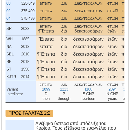
03
325-349
επειτα
δια
δεκατεσσαρων
ετων
παλ
02
375-499
επειτα
δια
δεκατεσσαρων
ετω
παλ
04
375-499
επειτα
δια
δεκατεσσαρων
ετων
παλ
επειτα
δια
δεκατεσσαρων
ετων
παλ
SR
2022
¶Ἔπειτα
διὰ
δεκατεσσάρων
ἐτῶν,
πάλ
Ἔπειτα
διὰ
δεκατεσσάρων
ἐτῶν
πάλ
WH
1885
επειτα
δια
δεκατεσσαρων
ετων
παλ
NA
2012
¶Ἔπειτα
διὰ
δεκατεσσάρων
ἐτῶν
πάλ
SBL
2010
¶Ἔπειτα
διὰ
δεκατεσσάρων
ἐτῶν
πάλ
RP
2018
¶Ἔπειτα
διὰ
δεκατεσσάρων
ἐτῶν
πάλ
ST
1550
¶Ἔπειτα
διὰ
δεκατεσσάρων
ἐτῶν
πάλ
KJTR
2014
επειτα
δια
δεκατεσσαρων
ετων
παλ
Variant
1899
1223
1180
2094
382
Interlinear
D
P
E-GNP
N-GNP
D
then
through
fourteen
years
agai
ΠΡΟΣ ΓΑΛΑΤΑΣ 2:2
Ανέβηκα ύστερα από υπόδειξη του
Κυρίου. Τους εξέθεσα το ευαγγέλιο που