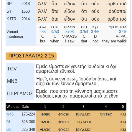
Ἀλλʼ
ὅτε
εἶδον
ὅτι
οὐκ
ὀρθοποδοῦ
RP
2018
Ἀλλʼ
ὅτε
εἶδον
ὅτι
οὐκ
ὀρθοποδο
ST
1550
Ἀλλʼ
ὅτε
εἶδον
ὅτι
οὐκ
ὀρθοποδοῦ
KJTR
2014
αλλ
οτε
ειδον
οτι
ουκ
ορθοποδου
Variant
235
3753
3708
3754
3756
3716
Interlinear
C
C
V-IAA1S
C
D
V-IPA3P
but
when
I saw
that
not
they are walking 
ΠΡΟΣ ΓΑΛΑΤΑΣ 2:15
Εμείς είμαστε εκ γενετής Ιουδαίοι κι όχι
TGV
αμαρτωλοί εθνικοί.
Ἡμεῖς ἐκ γεννήσεως Ἰουδαῖοι ὄντες καὶ
MNB
οὐχὶ ἐκ τῶν ἐθνῶν ἁμαρτωλοί,
Eμείς, που από τη γέννησή μας είμαστε
ΠΕΡΓΑΜΟΣ
Iουδαίοι, και όχι αμαρτωλοί από τα έθνη,
Witness
Date
1
2
3
4
5
𝔓46
175-224
ημεισ
φυσει
ιουδαιοι
οντεσ
και
01
325-360
ημεισ
φυσει
ιουδεοι
και
03
325-349
ημεισ
φυσει
ιουδαιοι
και