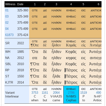
Witness
Date
1
2
3
4
5
6
01
325-360
οτε
δε
ηλθεν
κηφασ
εισ
αντιοχια
03
325-349
οτε
δε
ηλθεν
κηφασ
εισ
αντιοχεια
02
375-499
οτε
δε
ηλθεν
κηφασ
εισ
αντιοχεια
04
375-499
οτε
δε
ηλθεν
κηφασ
εισ
αντιοχεια
61873
375-424
οτε
δε
ηλθεν
κηφασ
εισ
αντιοχεια
SR
2022
¶Ὅτε
δὲ
ἦλθεν
Κηφᾶς
εἰς
Ἀντιόχειαν
Ὅτε
δὲ
ἦλθεν
Κηφᾶς
εἰς
Ἀντιόχειαν
WH
1885
οτε
δε
ηλθεν
κηφας
εις
αντιοχεια
NA
2012
¶Ὅτε
δὲ
ἦλθεν
Κηφᾶς
εἰς
Ἀντιόχειαν
SBL
2010
¶Ὅτε
δὲ
ἦλθεν
Πέτρος
εἰς
Ἀντιόχειαν
RP
2018
¶Ὅτε
δὲ
ἦλθε
Πέτρος
εἰς
Ἀντιόχειαν
ST
1550
Ὅτε
δὲ
ἦλθεν
Πέτρος
εἰς
Ἀντιόχειαν
KJTR
2014
οτε
δε
ηλθεν
κηφασ
εισ
αντιοχεια
Variant
3753
1161
2064
2786
1519
490
Interlinear
C
C
V-IAA3S
N-NMS
P
N-AFS
when
but
came
Cephas
to
Antioch