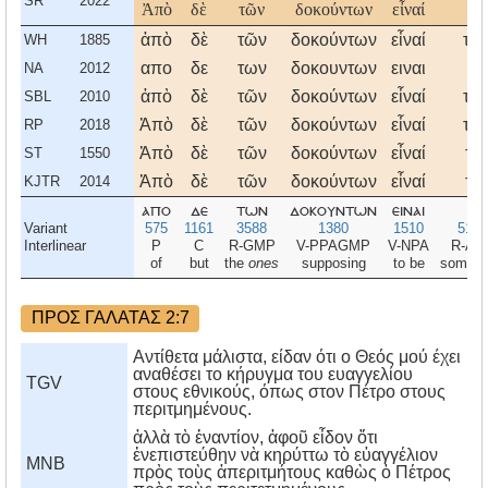
SR
2022
Ἀπὸ
δὲ
τῶν
δοκούντων
εἶναί
τι
ἀπὸ
δὲ
τῶν
δοκούντων
εἶναί
τι–
WH
1885
απο
δε
των
δοκουντων
ειναι
τι
NA
2012
ἀπὸ
δὲ
τῶν
δοκούντων
εἶναί
τι–
SBL
2010
Ἀπὸ
δὲ
τῶν
δοκούντων
εἶναί
τι–
RP
2018
Ἀπὸ
δὲ
τῶν
δοκούντων
εἶναί
τι,
ST
1550
Ἀπὸ
δὲ
τῶν
δοκούντων
εἶναί
τι,
KJTR
2014
απο
δε
των
δοκουντων
ειναι
τι
Variant
575
1161
3588
1380
1510
5100
Interlinear
P
C
R-GMP
V-PPAGMP
V-NPA
R-AN
of
but
the
ones
supposing
to be
someth
ΠΡΟΣ ΓΑΛΑΤΑΣ 2:7
Αντίθετα μάλιστα, είδαν ότι ο Θεός μού έχει
αναθέσει το κήρυγμα του ευαγγελίου
TGV
στους εθνικούς, όπως στον Πέτρο στους
περιτμημένους.
ἀλλὰ τὸ ἐναντίον, ἀφοῦ εἶδον ὅτι
ἐνεπιστεύθην νὰ κηρύττω τὸ εὐαγγέλιον
MNB
πρὸς τοὺς ἀπεριτμήτους καθὼς ὁ Πέτρος