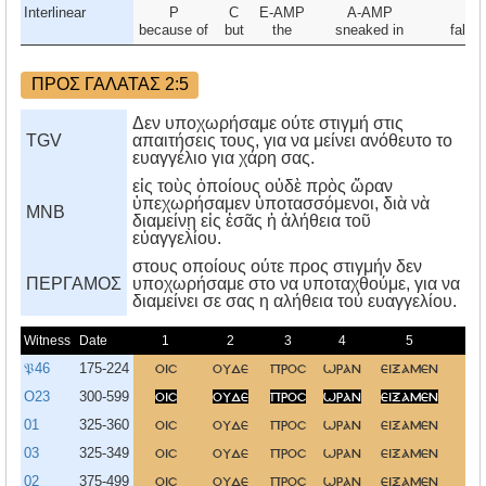
Interlinear
P
C
E-AMP
A-AMP
N
because of
but
the
sneaked in
false
ΠΡΟΣ ΓΑΛΑΤΑΣ 2:5
Δεν υποχωρήσαμε ούτε στιγμή στις
TGV
απαιτήσεις τους, για να μείνει ανόθευτο το
ευαγγέλιο για χάρη σας.
εἰς τοὺς ὁποίους οὐδὲ πρὸς ὥραν
ὑπεχωρήσαμεν ὑποτασσόμενοι, διὰ νὰ
MNB
διαμείνῃ εἰς ἐσᾶς ἡ ἀλήθεια τοῦ
εὐαγγελίου.
στους οποίους ούτε προς στιγμήν δεν
ΠΕΡΓΑΜΟΣ
υποχωρήσαμε στο να υποταχθούμε, για να
διαμείνει σε σας η αλήθεια τού ευαγγελίου.
Witness
Date
1
2
3
4
5
6
𝔓46
175-224
οισ
ουδε
προσ
ωραν
ειξαμεν
O23
300-599
οισ
ουδε
προσ
ωραν
ειξαμεν
τη
01
325-360
οισ
ουδε
προσ
ωραν
ειξαμεν
τη
03
325-349
οισ
ουδε
προσ
ωραν
ειξαμεν
τη
02
375-499
οισ
ουδε
προσ
ωραν
ειξαμεν
τη