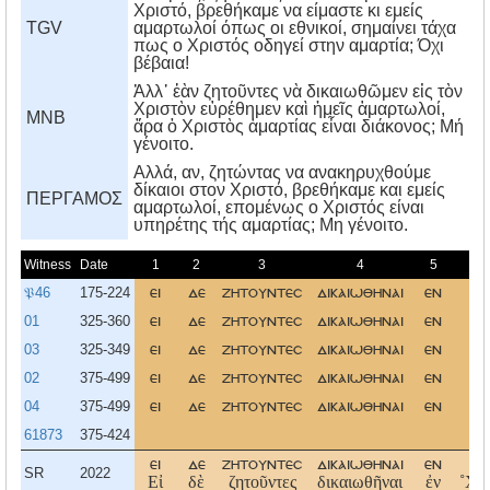
Χριστό, βρεθήκαμε να είμαστε κι εμείς
TGV
αμαρτωλοί όπως οι εθνικοί, σημαίνει τάχα
πως ο Χριστός οδηγεί στην αμαρτία; Όχι
βέβαια!
Ἀλλ᾿ ἐὰν ζητοῦντες νὰ δικαιωθῶμεν εἰς τὸν
Χριστὸν εὑρέθημεν καὶ ἡμεῖς ἁμαρτωλοί,
MNB
ἄρα ὁ Χριστὸς ἁμαρτίας εἶναι διάκονος; Μή
γένοιτο.
Aλλά, αν, ζητώντας να ανακηρυχθούμε
δίκαιοι στον Xριστό, βρεθήκαμε και εμείς
ΠΕΡΓΑΜΟΣ
αμαρτωλοί, επομένως ο Xριστός είναι
υπηρέτης τής αμαρτίας; Mη γένοιτο.
Witness
Date
1
2
3
4
5
𝔓46
175-224
ει
δε
ζητουντεσ
δικαιωθηναι
εν
χ
01
325-360
ει
δε
ζητουντεσ
δικαιωθηναι
εν
03
325-349
ει
δε
ζητουντεσ
δικαιωθηναι
εν
02
375-499
ει
δε
ζητουντεσ
δικαιωθηναι
εν
04
375-499
ει
δε
ζητουντεσ
δικαιωθηναι
εν
61873
375-424
ει
δε
ζητουντεσ
δικαιωθηναι
εν
SR
2022
Εἰ
δὲ
ζητοῦντες
δικαιωθῆναι
ἐν
˚Χρ