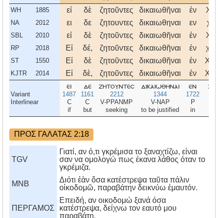
εἰ
δὲ
ζητοῦντες
δικαιωθῆναι
ἐν
Χρ
WH
1885
ει
δε
ζητουντες
δικαιωθηναι
εν
χρ
NA
2012
εἰ
δὲ
ζητοῦντες
δικαιωθῆναι
ἐν
Χρ
SBL
2010
Εἰ
δέ,
ζητοῦντες
δικαιωθῆναι
ἐν
χρι
RP
2018
Εἰ
δὲ
ζητοῦντες
δικαιωθῆναι
ἐν
Χρι
ST
1550
Εἰ
δὲ,
ζητοῦντες
δικαιωθῆναι
ἐν
Χρι
KJTR
2014
ει
δε
ζητουντεσ
δικαιωθηναι
εν
χρ
Variant
1487
1161
2212
1344
1722
5
Interlinear
C
C
V-PPANMP
V-NAP
P
N-
if
but
seeking
to be justified
in
Ch
ΠΡΟΣ ΓΑΛΑΤΑΣ 2:18
Γιατί, αν ό,τι γκρέμισα το ξαναχτίζω, είναι
TGV
σαν να ομολογώ πως έκανα λάθος όταν το
γκρέμιζα.
Διότι ἐὰν ὅσα κατέστρεψα ταῦτα πάλιν
MNB
οἰκοδομῶ, παραβάτην δεικνύω ἐμαυτόν.
Eπειδή, αν οικοδομώ ξανά όσα
ΠΕΡΓΑΜΟΣ
κατέστρεψα, δείχνω τον εαυτό μου
παραβάτη.