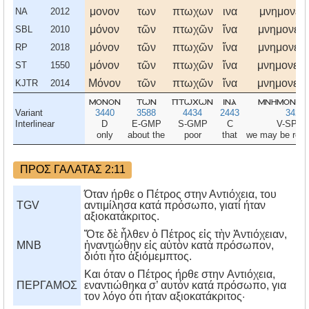
μονον
των
πτωχων
ινα
μνημονευ
NA
2012
μόνον
τῶν
πτωχῶν
ἵνα
μνημονεύ
SBL
2010
μόνον
τῶν
πτωχῶν
ἵνα
μνημονεύ
RP
2018
μόνον
τῶν
πτωχῶν
ἵνα
μνημονεύ
ST
1550
Μόνον
τῶν
πτωχῶν
ἵνα
μνημονεύ
KJTR
2014
μονον
των
πτωχων
ινα
μνημονευ
Variant
3440
3588
4434
2443
3421
Interlinear
D
E-GMP
S-GMP
C
V-SPA1
only
about the
poor
that
we may be rem
ΠΡΟΣ ΓΑΛΑΤΑΣ 2:11
Όταν ήρθε ο Πέτρος στην Αντιόχεια, του
TGV
αντιμίλησα κατά πρόσωπο, γιατί ήταν
αξιοκατάκριτος.
Ὅτε δὲ ἦλθεν ὁ Πέτρος εἰς τὴν Ἀντιόχειαν,
MNB
ἠναντιώθην εἰς αὐτὸν κατὰ πρόσωπον,
διότι ἦτο ἀξιόμεμπτος.
Kαι όταν ο Πέτρος ήρθε στην Aντιόχεια,
ΠΕΡΓΑΜΟΣ
εναντιώθηκα σ’ αυτόν κατά πρόσωπο, για
τον λόγο ότι ήταν αξιοκατάκριτος·