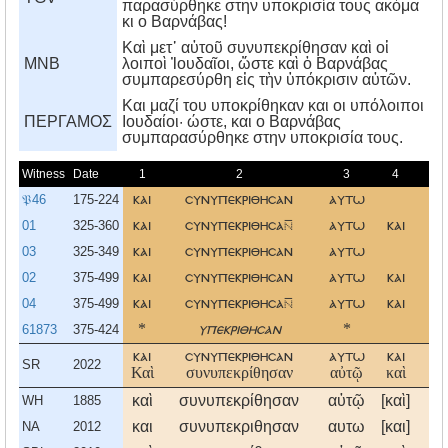
παρασύρθηκε στην υποκρισία τους ακόμα
κι ο Βαρνάβας!
Καὶ μετ᾿ αὐτοῦ συνυπεκρίθησαν καὶ οἱ
MNB
λοιποὶ Ἰουδαῖοι, ὥστε καὶ ὁ Βαρνάβας
συμπαρεσύρθη εἰς τὴν ὑπόκρισιν αὐτῶν.
Kαι μαζί του υποκρίθηκαν και οι υπόλοιποι
ΠΕΡΓΑΜΟΣ
Iουδαίοι· ώστε, και ο Bαρνάβας
συμπαρασύρθηκε στην υποκρισία τους.
Witness
Date
1
2
3
4
5
𝔓46
175-224
και
συνυπεκριθησαν
αυτω
οι
01
325-360
και
συνυπεκριθησα
αυτω
και
οι
03
325-349
και
συνυπεκριθησαν
αυτω
οι
02
375-499
και
συνυπεκριθησαν
αυτω
και
οι
04
375-499
και
συνυπεκριθησα
αυτω
και
οι
61873
375-424
*
υπεκριθησαν
*
και
συνυπεκριθησαν
αυτω
και
οι
SR
2022
Καὶ
συνυπεκρίθησαν
αὐτῷ
καὶ
οἱ
καὶ
συνυπεκρίθησαν
αὐτῷ
[καὶ]
οἱ
WH
1885
και
συνυπεκριθησαν
αυτω
[και]
οι
NA
2012