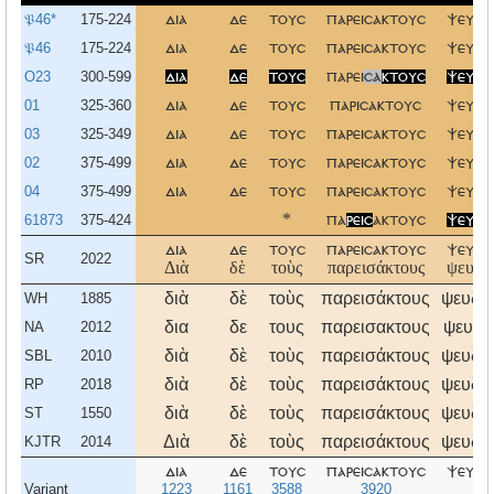
𝔓46*
175-224
δια
δε
τουσ
παρεισακτουσ
ψευδα
𝔓46
175-224
δια
δε
τουσ
παρεισακτουσ
ψευδα
O23
300-599
δια
δε
τουσ
παρει
σα
κτουσ
ψευδα
01
325-360
δια
δε
τουσ
παρισακτουσ
ψευδα
03
325-349
δια
δε
τουσ
παρεισακτουσ
ψευδα
02
375-499
δια
δε
τουσ
παρεισακτουσ
ψευδα
04
375-499
δια
δε
τουσ
παρεισακτουσ
ψευδα
61873
375-424
*
πα
ρεισ
ακτουσ
ψευδα
δια
δε
τουσ
παρεισακτουσ
ψευδα
SR
2022
Διὰ
δὲ
τοὺς
παρεισάκτους
ψευδα
διὰ
δὲ
τοὺς
παρεισάκτους
ψευδα
WH
1885
δια
δε
τους
παρεισακτους
ψευδα
NA
2012
διὰ
δὲ
τοὺς
παρεισάκτους
ψευδα
SBL
2010
διὰ
δὲ
τοὺς
παρεισάκτους
ψευδα
RP
2018
διὰ
δὲ
τοὺς
παρεισάκτους
ψευδα
ST
1550
Διὰ
δὲ
τοὺς
παρεισάκτους
ψευδα
KJTR
2014
δια
δε
τουσ
παρεισακτουσ
ψευδα
Variant
1223
1161
3588
3920
5