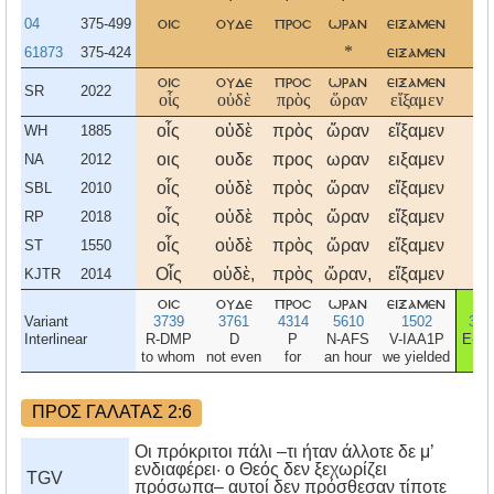
04
375-499
οισ
ουδε
προσ
ωραν
ειξαμεν
τη
61873
375-424
*
ειξαμεν
*
οισ
ουδε
προσ
ωραν
ειξαμεν
τη
SR
2022
οἷς
οὐδὲ
πρὸς
ὥραν
εἴξαμεν
τῇ
οἷς
οὐδὲ
πρὸς
ὥραν
εἴξαμεν
τῇ
WH
1885
οις
ουδε
προς
ωραν
ειξαμεν
τη
NA
2012
οἷς
οὐδὲ
πρὸς
ὥραν
εἴξαμεν
τῇ
SBL
2010
οἷς
οὐδὲ
πρὸς
ὥραν
εἴξαμεν
τῇ
RP
2018
οἷς
οὐδὲ
πρὸς
ὥραν
εἴξαμεν
τῇ
ST
1550
Οἷς
οὐδὲ,
πρὸς
ὥραν,
εἴξαμεν
τῇ
KJTR
2014
οισ
ουδε
προσ
ωραν
ειξαμεν
τη
Variant
3739
3761
4314
5610
1502
358
Interlinear
R-DMP
D
P
N-AFS
V-IAA1P
E-D
to whom
not even
for
an hour
we yielded
-
ΠΡΟΣ ΓΑΛΑΤΑΣ 2:6
Οι πρόκριτοι πάλι –τι ήταν άλλοτε δε μ’
ενδιαφέρει· ο Θεός δεν ξεχωρίζει
TGV
πρόσωπα– αυτοί δεν πρόσθεσαν τίποτε