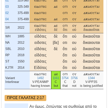
01
325-360
ειδοτεσ
δε
οτι
ου
δικαιουται
α
03
325-349
ειδοτεσ
δε
οτι
ου
δικαιουται
α
02
375-499
ειδοτεσ
οτι
ου
δικαιουται
04
375-499
ειδοτεσ
δε
οτι
ου
δικαιουται
ειδοτεσ
δε
οτι
ου
δικαιουται
α
SR
2022
εἰδότες
δὲ
ὅτι
οὐ
δικαιοῦται
εἰδότες
δὲ
ὅτι
οὐ
δικαιοῦται
ἄ
WH
1885
ειδοτες
[δε]
οτι
ου
δικαιουται
α
NA
2012
εἰδότες
δὲ
ὅτι
οὐ
δικαιοῦται
ἄ
SBL
2010
εἰδότες
ὅτι
οὐ
δικαιοῦται
ἄ
RP
2018
εἰδότες
ὅτι
οὐ
δικαιοῦται
ἄ
ST
1550
Εἰδότες
ὅτι
οὐ
δικαιοῦται
ἄ
KJTR
2014
ειδοτεσ
δε
οτι
ου
δικαιουται
α
Variant
1492
1161
3754
3756
1344
Interlinear
V-PEANMP
C
C
D
V-IPP3S
having known
but
that
not
is being justified
ΠΡΟΣ ΓΑΛΑΤΑΣ 2:17
Αν όμως, ζητώντας να σωθούμε από το