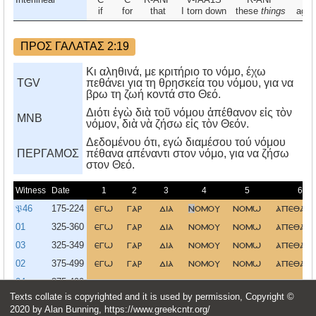
if
for
that
I torn down
these
things
agai
ΠΡΟΣ ΓΑΛΑΤΑΣ 2:19
Κι αληθινά, με κριτήριο το νόμο, έχω
TGV
πεθάνει για τη θρησκεία του νόμου, για να
βρω τη ζωή κοντά στο Θεό.
Διότι ἐγὼ διὰ τοῦ νόμου ἀπέθανον εἰς τὸν
MNB
νόμον, διὰ νὰ ζήσω εἰς τὸν Θεόν.
Δεδομένου ότι, εγώ διαμέσου τού νόμου
ΠΕΡΓΑΜΟΣ
πέθανα απέναντι στον νόμο, για να ζήσω
στον Θεό.
Witness
Date
1
2
3
4
5
6
𝔓46
175-224
εγω
γαρ
δια
ν
ομου
νομω
απεθαν
01
325-360
εγω
γαρ
δια
νομου
νομω
απεθαν
03
325-349
εγω
γαρ
δια
νομου
νομω
απεθαν
02
375-499
εγω
γαρ
δια
νομου
νομω
απεθαν
04
375-499
εγω
γαρ
δια
νομου
νομω
απεθαν
Texts collate is copyrighted and it is used by permission, Copyright ©
εγω
γαρ
δια
νομου
νομω
απεθαν
SR
2022
2020 by Alan Bunning, https://www.greekcntr.org/
Ἐγὼ
γὰρ
διὰ
νόμου
νόμῳ
ἀπέθανο