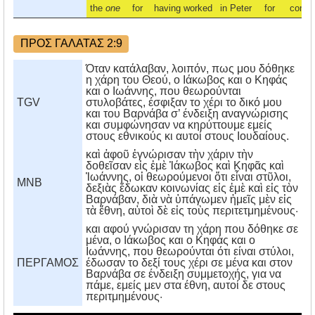
the
one
for
having worked
in Peter
for
commi
ΠΡΟΣ ΓΑΛΑΤΑΣ 2:9
Όταν κατάλαβαν, λοιπόν, πως μου δόθηκε
η χάρη του Θεού, ο Ιάκωβος και ο Κηφάς
και ο Ιωάννης, που θεωρούνται
TGV
στυλοβάτες, έσφιξαν το χέρι το δικό μου
και του Βαρνάβα σ’ ένδειξη αναγνώρισης
και συμφώνησαν να κηρύττουμε εμείς
στους εθνικούς κι αυτοί στους Ιουδαίους.
καὶ ἀφοῦ ἐγνώρισαν τὴν χάριν τὴν
δοθεῖσαν εἰς ἐμὲ Ἰάκωβος καὶ Κηφᾶς καὶ
Ἰωάννης, οἱ θεωρούμενοι ὅτι εἶναι στῦλοι,
MNB
δεξιὰς ἔδωκαν κοινωνίας εἰς ἐμὲ καὶ εἰς τὸν
Βαρνάβαν, διὰ νὰ ὑπάγωμεν ἡμεῖς μὲν εἰς
τὰ ἔθνη, αὐτοὶ δὲ εἰς τοὺς περιτετμημένους·
και αφού γνώρισαν τη χάρη που δόθηκε σε
μένα, ο Iάκωβος και ο Kηφάς και ο
Iωάννης, που θεωρούνται ότι είναι στύλοι,
ΠΕΡΓΑΜΟΣ
έδωσαν το δεξί τους χέρι σε μένα και στον
Bαρνάβα σε ένδειξη συμμετοχής, για να
πάμε, εμείς μεν στα έθνη, αυτοί δε στους
περιτμημένους·