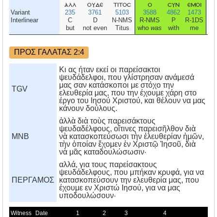
αλλ
ουδε
τιτοσ
ο
συν
εμοι
ε
Variant
235
3761
5103
3588
4862
1473
1
Interlinear
C
D
N-NMS
R-NMS
P
R-1DS
N
but
not even
Titus
who
was
with
me
a
G
ΠΡΟΣ ΓΑΛΑΤΑΣ 2:4
Κι ας ήταν εκεί οι παρείσακτοι
ψευδάδελφοι, που γλίστρησαν ανάμεσά
μας σαν κατάσκοποι με στόχο την
TGV
ελευθερία μας, που την έχουμε χάρη στο
έργο του Ιησού Χριστού, και θέλουν να μας
κάνουν δούλους.
ἀλλὰ διὰ τοὺς παρεισάκτους
ψευδαδέλφους, οἵτινες παρεισῆλθον διὰ
MNB
νὰ κατασκοπεύσωσι τὴν ἐλευθερίαν ἡμῶν,
τὴν ὁποίαν ἔχομεν ἐν Χριστῷ Ἰησοῦ, διὰ
νὰ μᾶς καταδουλώσωσιν·
αλλά, για τους παρείσακτους
ψευδάδελφους, που μπήκαν κρυφά, για να
ΠΕΡΓΑΜΟΣ
κατασκοπεύσουν την ελευθερία μας, που
έχουμε εν Xριστώ Iησού, για να μας
υποδουλώσουν·
Witness
Date
1
2
3
4