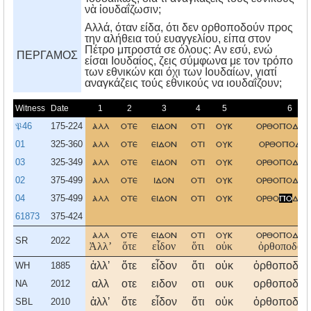
νὰ ἰουδαΐζωσιν;
Aλλά, όταν είδα, ότι δεν ορθοποδούν προς
την αλήθεια τού ευαγγελίου, είπα στον
Πέτρο μπροστά σε όλους: Aν εσύ, ενώ
ΠΕΡΓΑΜΟΣ
είσαι Iουδαίος, ζεις σύμφωνα με τον τρόπο
των εθνικών και όχι των Iουδαίων, γιατί
αναγκάζεις τούς εθνικούς να ιουδαΐζουν;
Witness
Date
1
2
3
4
5
6
𝔓46
175-224
αλλ
οτε
ειδον
οτι
ουκ
ορθοποδου
01
325-360
αλλ
οτε
ειδον
οτι
ουκ
ορθοποδου
03
325-349
αλλ
οτε
ειδον
οτι
ουκ
ορθοποδου
02
375-499
αλλ
οτε
ιδον
οτι
ουκ
ορθοποδου
04
375-499
αλλ
οτε
ειδον
οτι
ουκ
ορθο
πο
δου
61873
375-424
αλλ
οτε
ειδον
οτι
ουκ
ορθοποδου
SR
2022
Ἀλλʼ
ὅτε
εἶδον
ὅτι
οὐκ
ὀρθοποδοῦ
ἀλλʼ
ὅτε
εἶδον
ὅτι
οὐκ
ὀρθοποδοῦ
WH
1885
αλλ
οτε
ειδον
οτι
ουκ
ορθοποδου
NA
2012
ἀλλʼ
ὅτε
εἶδον
ὅτι
οὐκ
ὀρθοποδοῦ
SBL
2010