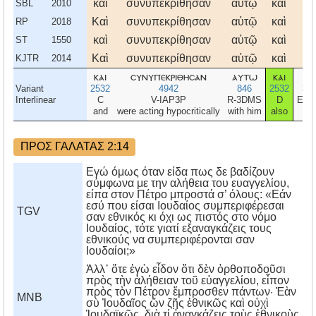
καὶ
συνυπεκρίθησαν
αὐτῷ
καὶ
οἱ
SBL
2010
Καὶ
συνυπεκρίθησαν
αὐτῷ
καὶ
οἱ
RP
2018
καὶ
συνυπεκρίθησαν
αὐτῷ
καὶ
οἱ
ST
1550
Καὶ
συνυπεκρίθησαν
αὐτῷ
καὶ
οἱ
KJTR
2014
και
συνυπεκριθησαν
αυτω
και
οι
Variant
2532
4942
846
2532
35
Interlinear
C
V-IAP3P
R-3DMS
D
E-N
and
were acting hypocritically
with him
also
th
ΠΡΟΣ ΓΑΛΑΤΑΣ 2:14
Εγώ όμως όταν είδα πως δε βαδίζουν
σύμφωνα με την αλήθεια του ευαγγελίου,
είπα στον Πέτρο μπροστά σ’ όλους: «Εάν
εσύ που είσαι Ιουδαίος συμπεριφέρεσαι
TGV
σαν εθνικός κι όχι ως πιστός στο νόμο
Ιουδαίος, τότε γιατί εξαναγκάζεις τους
εθνικούς να συμπεριφέρονται σαν
Ιουδαίοι;»
Ἀλλ᾿ ὅτε ἐγὼ εἶδον ὅτι δὲν ὀρθοποδοῦσι
πρὸς τὴν ἀλήθειαν τοῦ εὐαγγελίου, εἶπον
πρὸς τὸν Πέτρον ἔμπροσθεν πάντων· Ἐὰν
MNB
σὺ Ἰουδαῖος ὤν ζῇς ἐθνικῶς καὶ οὐχὶ
Ἰουδαϊκῶς, διὰ τί ἀναγκάζεις τοὺς ἐθνικοὺς