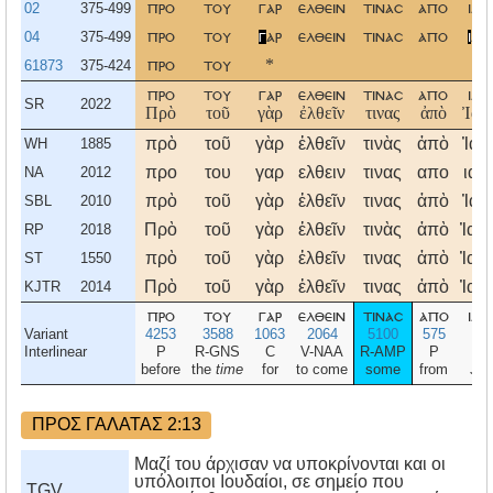
02
375-499
προ
του
γαρ
ελθειν
τινασ
απο
ιακ
04
375-499
προ
του
γ
αρ
ελθειν
τινασ
απο
ι
ακ
61873
375-424
προ
του
*
προ
του
γαρ
ελθειν
τινασ
απο
ιακ
SR
2022
Πρὸ
τοῦ
γὰρ
ἐλθεῖν
τινας
ἀπὸ
Ἰακ
πρὸ
τοῦ
γὰρ
ἐλθεῖν
τινὰς
ἀπὸ
Ἰακ
WH
1885
προ
του
γαρ
ελθειν
τινας
απο
ιακ
NA
2012
πρὸ
τοῦ
γὰρ
ἐλθεῖν
τινας
ἀπὸ
Ἰακ
SBL
2010
Πρὸ
τοῦ
γὰρ
ἐλθεῖν
τινὰς
ἀπὸ
Ἰακ
RP
2018
πρὸ
τοῦ
γὰρ
ἐλθεῖν
τινας
ἀπὸ
Ἰακ
ST
1550
Πρὸ
τοῦ
γὰρ
ἐλθεῖν
τινας
ἀπὸ
Ἰακ
KJTR
2014
προ
του
γαρ
ελθειν
τινασ
απο
ιακ
Variant
4253
3588
1063
2064
5100
575
2
Interlinear
P
R-GNS
C
V-NAA
R-AMP
P
N-
before
the
time
for
to come
some
from
Jac
ΠΡΟΣ ΓΑΛΑΤΑΣ 2:13
Μαζί του άρχισαν να υποκρίνονται και οι
υπόλοιποι Ιουδαίοι, σε σημείο που
TGV