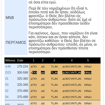
σε όσα είπα εγώ.
Περὶ δὲ τῶν νομιζομένων ὅτι εἶναί τι,
ὁποῖοι ποτὲ καὶ ἄν ἦσαν, οὐδόλως
φροντίζω· ὁ Θεὸς δὲν βλέπει εἰς
MNB
πρόσωπον ἀνθρώπου· διότι εἰς ἐμὲ οἱ
ἐπισημότεροι δὲν προσέθεσαν οὐδὲν
περισσότερον,
Για εκείνους, όμως, που νομίζουν ότι είναι
κάτι, όποιοι και αν ήσαν κάποτε, δεν
φροντίζω καθόλου· ο Θεός δεν βλέπει σε
ΠΕΡΓΑΜΟΣ
πρόσωπο ανθρώπου· επειδή, σε μένα, οι
επισημότεροι δεν πρόσθεσαν τίποτε
περισσότερο·
Witness
Date
1
2
3
4
5
6
𝔓46
175-224
απο
δε
των
δοκουντων
ειναι
τι
O23
300-599
α
πο
δε
των
δοκουντων
ειναι
τι
01
325-360
απο
δε
των
δοκουντων
ειναι
τι
03
325-349
απο
δε
των
δοκουντων
ειναι
τι
02
375-499
α
πο
δε
των
δοκουντων
ειναι
τι
04
375-499
απο
δε
των
δοκουντων
ειναι
τι
απο
δε
των
δοκουντων
ειναι
τι