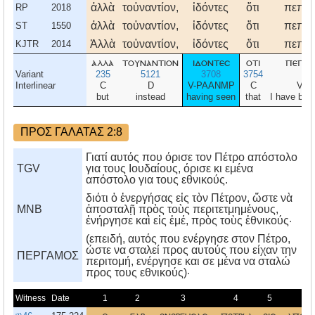
ἀλλὰ
τοὐναντίον,
ἰδόντες
ὅτι
πεπίσ
RP
2018
ἀλλὰ
τοὐναντίον,
ἰδόντες
ὅτι
πεπίσ
ST
1550
Ἀλλὰ
τοὐναντίον,
ἰδόντες
ὅτι
πεπίσ
KJTR
2014
αλλα
τουναντιον
ιδοντεσ
οτι
πεπισ
Variant
235
5121
3708
3754
41
Interlinear
C
D
V-PAANMP
C
V-I
but
instead
having seen
that
I have bee
ΠΡΟΣ ΓΑΛΑΤΑΣ 2:8
Γιατί αυτός που όρισε τον Πέτρο απόστολο
TGV
για τους Ιουδαίους, όρισε κι εμένα
απόστολο για τους εθνικούς.
διότι ὁ ἐνεργήσας εἰς τὸν Πέτρον, ὥστε νὰ
MNB
ἀποσταλῇ πρὸς τοὺς περιτετμημένους,
ἐνήργησε καὶ εἰς ἐμέ, πρὸς τοὺς ἐθνικούς·
(επειδή, αυτός που ενέργησε στον Πέτρο,
ώστε να σταλεί προς αυτούς που είχαν την
ΠΕΡΓΑΜΟΣ
περιτομή, ενέργησε και σε μένα να σταλώ
προς τους εθνικούς)·
Witness
Date
1
2
3
4
5