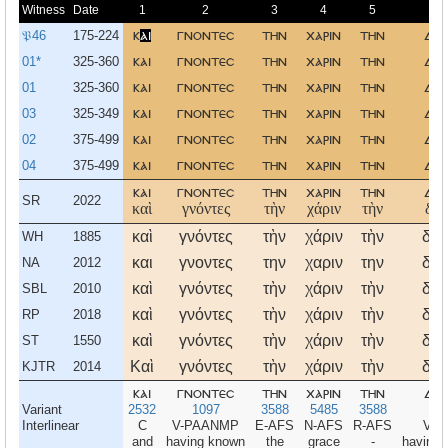
Witness
Date
1
2
3
4
5
𝔓46
175-224
κ
αι
γνοντεσ
την
χαριν
την
δοθ
01*
325-360
και
γνοντεσ
την
χαριν
την
δοθ
01
325-360
και
γνοντεσ
την
χαριν
την
δοθ
03
325-349
και
γνοντεσ
την
χαριν
την
δοθ
02
375-499
και
γνοντεσ
την
χαριν
την
δοθ
04
375-499
και
γνοντεσ
την
χαριν
την
δοθ
και
γνοντεσ
την
χαριν
την
δοθ
SR
2022
καὶ
γνόντες
τὴν
χάριν
τὴν
δοθ
καὶ
γνόντες
τὴν
χάριν
τὴν
δοθ
WH
1885
και
γνοντες
την
χαριν
την
δοθ
NA
2012
καὶ
γνόντες
τὴν
χάριν
τὴν
δοθ
SBL
2010
καὶ
γνόντες
τὴν
χάριν
τὴν
δοθ
RP
2018
καὶ
γνόντες
τὴν
χάριν
τὴν
δοθ
ST
1550
Καὶ
γνόντες
τὴν
χάριν
τὴν
δοθ
KJTR
2014
και
γνοντεσ
την
χαριν
την
δοθ
Variant
2532
1097
3588
5485
3588
1
Interlinear
C
V-PAANMP
E-AFS
N-AFS
R-AFS
V-P
and
having known
the
grace
-
having 