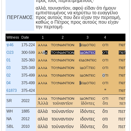
πρὸς τοὺς περιτετμημένους·
αλλά, τουναντίον, αφού είδαν ότι ήμουν
εμπιστευμένος να κηρύττω το ευαγγέλιο
ΠΕΡΓΑΜΟΣ
προς αυτούς που δεν είχαν την περιτομή,
καθώς ο Πέτρος προς αυτούς που είχαν
την περιτομή·
Witness
Date
1
2
3
4
𝔓46
175-224
αλλα
τουναντιον
ειδοτεσ
οτι
πεπισ
O23
300-599
αλ
λ
α
τουναντιον
ιδοντεσ
οτι
πεπισ
01
325-360
αλλα
τουναντιον
ειδοντεσ
οτι
πεπισ
03
325-349
αλλα
τουναντιον
ιδοτεσ
οτι
πεπισ
02
375-499
αλλα
τουναντιον
ιδοντεσ
ο
τι
πεπισ
04
375-499
αλλα
τουναντιον
ειδοτεσ
οτι
πεπισ
61873
375-424
*
πεπισ
αλλα
τουναντιον
ιδοντεσ
οτι
πεπισ
SR
2022
Ἀλλὰ
τοὐναντίον
ἰδόντες
ὅτι
πεπίσ
ἀλλὰ
τοὐναντίον
ἰδόντες
ὅτι
πεπίσ
WH
1885
αλλα
τουναντιον
ιδοντες
οτι
πεπισ
NA
2012
ἀλλὰ
τοὐναντίον
ἰδόντες
ὅτι
πεπίσ
SBL
2010