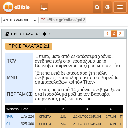
eBible.gr/collate/gal.2
ΑΝΤΙΠΑΡΑΒΟΛΗ
ΠΡΟΣ ΓΑΛΑΤΑΣ
2
2
ΠΡΟΣ ΓΑΛΑΤΑΣ 2:1
Έπειτα, μετά από δεκατέσσερα χρόνια,
TGV
ανέβηκα πάλι στα Ιεροσόλυμα με το
Βαρνάβα παίρνοντας μαζί μου και τον Τίτο.
Ἔπειτα μετὰ δεκατέσσαρα ἔτη πάλιν
MNB
ἀνέβην εἰς Ἱεροσόλυμα μετὰ τοῦ Βαρνάβα,
συμπαραλαβὼν καὶ τὸν Τίτον·
Έπειτα, μετά από 14 χρόνια, ανέβηκα ξανά
ΠΕΡΓΑΜΟΣ
στα Iεροσόλυμα μαζί με τον Bαρνάβα,
παίρνοντας μαζί και τον Tίτο·
Witness
Date
1
2
3
4
5
𝔓46
175-224
επειτα
δια
δεκατεσσαρων
ετων
παλ
01
325-360
επειτα
δια
δεκατεσσαρων
ετων
παλ