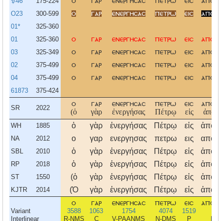
𝔓46
175-224
ο
γαρ
ενεργησασ
πετρω
εισ
αποσ
O23
300-599
ο
γαρ
ενεργησασ
πετρω
εισ
αποσ
01*
325-360
01
325-360
ο
γαρ
ενεργησασ
πετρω
εισ
αποσ
03
325-349
ο
γαρ
ενεργησασ
πετρω
εισ
αποσ
02
375-499
ο
γαρ
ενεργησασ
πετρω
εισ
αποσ
04
375-499
ο
γαρ
ενεργησασ
πετρω
εισ
αποσ
61873
375-424
ο
γαρ
ενεργησασ
πετρω
εισ
αποσ
SR
2022
(ὁ
γὰρ
ἐνεργήσας
Πέτρῳ
εἰς
ἀποσ
ὁ
γὰρ
ἐνεργήσας
Πέτρῳ
εἰς
ἀποσ
WH
1885
ο
γαρ
ενεργησας
πετρω
εις
αποσ
NA
2012
ὁ
γὰρ
ἐνεργήσας
Πέτρῳ
εἰς
ἀποσ
SBL
2010
ὁ
γὰρ
ἐνεργήσας
Πέτρῳ
εἰς
ἀποσ
RP
2018
(ὁ
γὰρ
ἐνεργήσας
Πέτρῳ
εἰς
ἀποσ
ST
1550
(Ὁ
γὰρ
ἐνεργήσας
Πέτρῳ
εἰς
ἀποσ
KJTR
2014
ο
γαρ
ενεργησασ
πετρω
εισ
αποσ
Variant
3588
1063
1754
4074
1519
6
Interlinear
R-NMS
C
V-PAANMS
N-DMS
P
N-