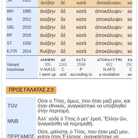
SR
2022
ἀνέβην
δὲ
κατὰ
ἀποκάλυψιν,
καὶ
ἀνέβην
δὲ
κατὰ
ἀποκάλυψιν·
καὶ
WH
1885
ανεβην
δε
κατα
αποκαλυψιν
και
NA
2012
ἀνέβην
δὲ
κατὰ
ἀποκάλυψιν·
καὶ
SBL
2010
ἀνέβην
δὲ
κατὰ
ἀποκάλυψιν,
καὶ
RP
2018
ἀνέβην
δὲ
κατὰ
ἀποκάλυψιν,
καὶ
ST
1550
Ἀνέβην
δὲ
κατὰ
ἀποκάλυψιν,
καὶ
KJTR
2014
ανεβην
δε
κατα
αποκαλυψιν
και
Variant
305
1161
2596
602
2532
Interlinear
V-IAA1S
C
P
N-AFS
C
I went up
and
according to
a
revelation
and
ΠΡΟΣ ΓΑΛΑΤΑΣ 2:3
Ούτε ο Τίτος, όμως, που ήταν μαζί μου, και
TGV
ήταν εθνικός, αναγκάστηκε να υποβληθεί
στην περιτομή.
Ἀλλ᾿ οὐδὲ ὁ Τίτος ὁ μετ᾿ ἐμοῦ, Ἕλλην ὤν,
MNB
ἠναγκάσθη νὰ περιτμηθῇ,
Oύτε, μάλιστα, ο Tίτος, που ήταν μαζί μου,
ΠΕΡΓΑΜΟΣ
καίτοι ήταν Έλληνας, αναγκάστηκε να