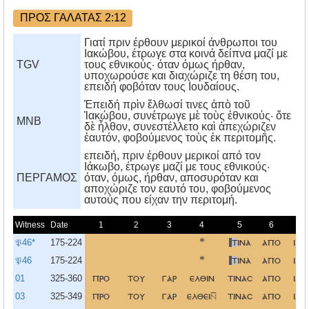
ΠΡΟΣ ΓΑΛΑΤΑΣ 2:12
Γιατί πριν έρθουν μερικοί άνθρωποι του
Ιακώβου, έτρωγε στα κοινά δείπνα μαζί με
TGV
τους εθνικούς· όταν όμως ήρθαν,
υποχωρούσε και διαχώριζε τη θέση του,
επειδή φοβόταν τους Ιουδαίους.
Ἐπειδή πρὶν ἔλθωσί τινες ἀπὸ τοῦ
Ἰακώβου, συνέτρωγε μὲ τοὺς ἐθνικούς· ὅτε
MNB
δὲ ἦλθον, συνεστέλλετο καὶ ἀπεχώριζεν
ἑαυτόν, φοβούμενος τοὺς ἐκ περιτομῆς.
επειδή, πριν έρθουν μερικοί από τον
Iάκωβο, έτρωγε μαζί με τους εθνικούς·
ΠΕΡΓΑΜΟΣ
όταν, όμως, ήρθαν, αποσυρόταν και
αποχώριζε τον εαυτό του, φοβούμενος
αυτούς που είχαν την περιτομή.
Witness
Date
1
2
3
4
5
6
𝔓46*
175-224
*
τ
ινα
απο
ιακ
𝔓46
175-224
*
τ
ινα
απο
ιακ
01
325-360
προ
του
γαρ
ελθιν
τινασ
απο
ιακ
03
325-349
προ
του
γαρ
ελθει
τινασ
απο
ιακ