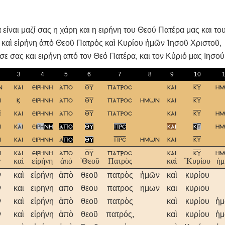
είναι μαζί σας η χάρη και η ειρήνη του Θεού Πατέρα μας και το
ν καὶ εἰρήνη ἀπὸ Θεοῦ Πατρὸς καὶ Κυρίου ἡμῶν Ἰησοῦ Χριστοῦ,
 σε σας και ειρήνη από τον Θεό Πατέρα, και τον Kύριό μας Iησού
3
4
5
6
7
8
9
10
ν
και
ειρηνη
απο
θυ
πατροσ
και
κυ
η
ν
ϗ
ειρηνη
απο
θυ
πατροσ
ημων
και
κυ

και
ειρηνη
απο
θυ
πατροσ
και
κυ
η
ν
κ
α
ι
ει
ρη
νη
απο
θυ
πρσ
και
κ
υ
η
ν
και
ειρηνη
α
πο
θυ
πρσ
ημων
και
κυ
ν
και
ειρηνη
απο
θυ
πατροσ
και
κυ
η
ν
καὶ
εἰρήνη
ἀπὸ
˚Θεοῦ
Πατρὸς
καὶ
˚Κυρίου
ἡ
ν
καὶ
εἰρήνη
ἀπὸ
θεοῦ
πατρὸς
ἡμῶν
καὶ
κυρίου
ν
και
ειρηνη
απο
θεου
πατρος
ημων
και
κυριου
ν
καὶ
εἰρήνη
ἀπὸ
θεοῦ
πατρὸς
καὶ
κυρίου
ἡ
ν
καὶ
εἰρήνη
ἀπὸ
θεοῦ
πατρός,
καὶ
κυρίου
ἡ