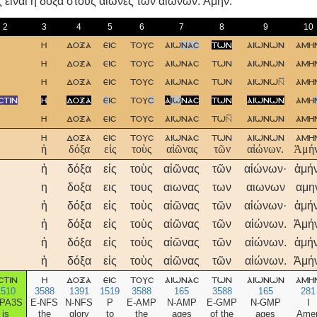
 είναι η δόξα στους αιώνες των αιώνων. Aμήν.
2
3
4
5
6
7
8
9
10
η
δοξα
εισ
τουσ
αιω
νασ
των
αιωνων
αμη
η
δοξα
εισ
τουσ
αιωνασ
των
αιωνων
αμη
η
δοξα
εισ
τουσ
αιωνασ
των
αιωνω
αμη
στιν
η
δοξα
ε
ισ
του
σ
α
ιω
νασ
των
αιωνων
αμη
η
δοξα
εισ
τουσ
αιωνασ
τω
αιωνων
αμη
η
δοξα
εισ
τουσ
αιωνασ
των
αιωνων
αμη
ἡ
δόξα
εἰς
τοὺς
αἰῶνας
τῶν
αἰώνων.
Ἀμήν
ἡ
δόξα
εἰς
τοὺς
αἰῶνας
τῶν
αἰώνων·
ἀμήν
η
δοξα
εις
τους
αιωνας
των
αιωνων
αμη
ἡ
δόξα
εἰς
τοὺς
αἰῶνας
τῶν
αἰώνων·
ἀμήν
ἡ
δόξα
εἰς
τοὺς
αἰῶνας
τῶν
αἰώνων.
Ἀμήν
ἡ
δόξα
εἰς
τοὺς
αἰῶνας
τῶν
αἰώνων.
ἀμήν
ἡ
δόξα
εἰς
τοὺς
αἰῶνας
τῶν
αἰώνων.
Ἀμήν
στιν
η
δοξα
εισ
τουσ
αιωνασ
των
αιωνων
αμη
1510
3588
1391
1519
3588
165
3588
165
281
IPA3S
E-NFS
N-NFS
P
E-AMP
N-AMP
E-GMP
N-GMP
I
is
the
glory
to
the
ages
of the
ages
Ame