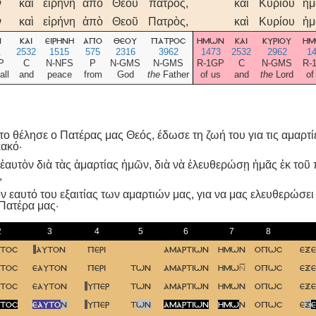
ν
καὶ
εἰρήνη
ἀπὸ
Θεοῦ
πατρὸς,
καὶ
Κυρίου
ἡ
ν
καὶ
εἰρήνη
ἀπὸ
Θεοῦ
Πατρὸς,
καὶ
Κυρίου
ἡ
ν
και
ειρηνη
απο
θεου
πατροσ
ημων
και
κυριου
η
1
2532
1515
575
2316
3962
1473
2532
2962
1
P
C
N-NFS
P
N-GMS
N-GMS
R-1GP
C
N-GMS
R-
all
and
peace
from
God
the
Father
of us
and
the
Lord
of
ο θέλησε ο Πατέρας μας Θεός, έδωσε τη ζωή του για τις αμαρτί
κακό·
 ἑαυτὸν διὰ τὰς ἁμαρτίας ἡμῶν, διὰ νὰ ἐλευθερώσῃ ἡμᾶς ἐκ τοῦ
,
ν εαυτό του εξαιτίας των αμαρτιών μας, για να μας ελευθερώσ
 Πατέρα μας·
2
3
4
5
6
7
8
τοσ
αυτον
περι
αμαρτιων
ημων
οπωσ
εξε
τοσ
εαυτον
περι
των
αμαρτιων
ημω
οπωσ
εξε
τοσ
εαυτον
υπερ
των
αμαρτιων
ημων
οπωσ
εξε
τοσ
εαυτο
ν
υπερ
τ
ων
αμαρτιων
ημω
ν
οπωσ
ε
ξ
ε