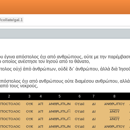
/collate/gal.1
υ έγινα απόστολος όχι από ανθρώπους, ούτε με την παρέμβαση
ο οποίος ανέστησε τον Ιησού από το θάνατο,
ολος οὐχὶ ἀπὸ ἀνθρώπων, οὐδὲ δι᾿ ἀνθρώπου, ἀλλὰ διὰ Ἰησοῦ
όστολος όχι από ανθρώπους ούτε διαμέσου ανθρώπου, αλλά δι
 από τους νεκρούς,
2
3
4
5
6
7
8
αποστολοσ
ουκ
απ
ανθρωπων
ουδε
δι
ανθρωπου
αποστολοσ
ουκ
απ
ανθρωπω
ουδε
δι
ανου
αποστολοσ
ουκ
απ
ανθρωπω
ουδε
δι
ανου
αποστολοσ
ουκ
απ
ανθρωπων
ουδε
δι
ανθρωπου