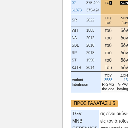
02
375-499
το
υ
δον
61873
375-424
του
δον
SR
2022
τοῦ
δόν
τοῦ
δόν
WH
1885
του
δον
NA
2012
τοῦ
δόν
SBL
2010
τοῦ
δόν
RP
2018
τοῦ
δόν
ST
1550
Τοῦ
δόν
KJTR
2014
του
δον
Variant
3588
13
Interlinear
R-GMS
V-PA
the
one
having
ΠΡΟΣ ΓΑΛΑΤΑΣ 1:5
TGV
ας είναι αιών
MNB
εἰς τὸν ὁποῖο