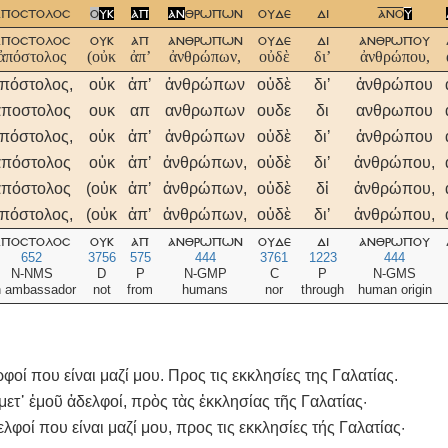
αποστολοσ
ο
υκ
απ
αν
θρωπων
ουδε
δι
ανο
υ
αποστολοσ
ουκ
απ
ανθρωπων
ουδε
δι
ανθρωπου
ἀπόστολος
(οὐκ
ἀπʼ
ἀνθρώπων,
οὐδὲ
διʼ
ἀνθρώπου,
πόστολος,
οὐκ
ἀπʼ
ἀνθρώπων
οὐδὲ
διʼ
ἀνθρώπου
αποστολος
ουκ
απ
ανθρωπων
ουδε
δι
ανθρωπου
πόστολος,
οὐκ
ἀπʼ
ἀνθρώπων
οὐδὲ
διʼ
ἀνθρώπου
ἀπόστολος
οὐκ
ἀπʼ
ἀνθρώπων,
οὐδὲ
διʼ
ἀνθρώπου,
ἀπόστολος
(οὐκ
ἀπʼ
ἀνθρώπων,
οὐδὲ
δἰ
ἀνθρώπου,
πόστολος,
(οὐκ
ἀπʼ
ἀνθρώπων,
οὐδὲ
διʼ
ἀνθρώπου,
αποστολοσ
ουκ
απ
ανθρωπων
ουδε
δι
ανθρωπου
652
3756
575
444
3761
1223
444
N-NMS
D
P
N-GMP
C
P
N-GMS
n ambassador
not
from
humans
nor
through
human origin
ερφοί που είναι μαζί μου. Προς τις εκκλησίες της Γαλατίας.
 μετ᾿ ἐμοῦ ἀδελφοί, πρὸς τὰς ἐκκλησίας τῆς Γαλατίας·
δελφοί που είναι μαζί μου, προς τις εκκλησίες τής Γαλατίας·