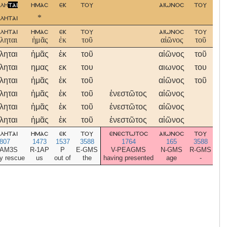
ελη
ται
ημασ
εκ
του
αιωνοσ
του
ε
ληται
*
ληται
ημασ
εκ
του
αιωνοσ
του
ε
ληται
ἡμᾶς
ἐκ
τοῦ
αἰῶνος
τοῦ
ληται
ἡμᾶς
ἐκ
τοῦ
αἰῶνος
τοῦ
ἐ
ληται
ημας
εκ
του
αιωνος
του
ε
ληται
ἡμᾶς
ἐκ
τοῦ
αἰῶνος
τοῦ
ἐ
ληται
ἡμᾶς
ἐκ
τοῦ
ἐνεστῶτος
αἰῶνος
ληται
ἡμᾶς
ἐκ
τοῦ
ἐνεστῶτος
αἰῶνος
ληται
ἡμᾶς
ἐκ
τοῦ
ἐνεστῶτος
αἰῶνος
ληται
ημασ
εκ
του
ενεστωτοσ
αιωνοσ
του
ε
807
1473
1537
3588
1764
165
3588
SAM3S
R-1AP
P
E-GMS
V-PEAGMS
N-GMS
R-GMS
y rescue
us
out of
the
having presented
age
-
hav