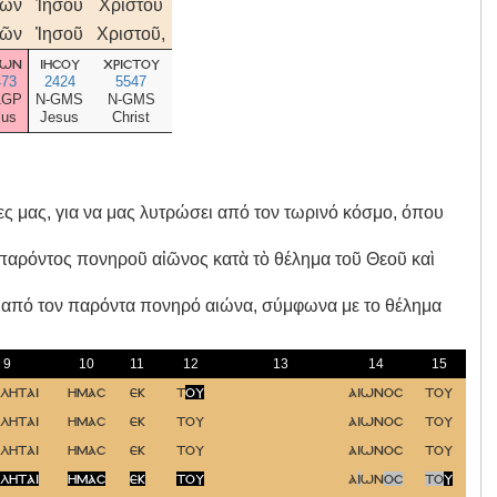
μῶν
Ἰησοῦ
Χριστοῦ
μῶν
Ἰησοῦ
Χριστοῦ,
μων
ιησου
χριστου
473
2424
5547
1GP
N-GMS
N-GMS
 us
Jesus
Christ
ες μας, για να μας λυτρώσει από τον τωρινό κόσμο, όπου
 παρόντος πονηροῦ αἰῶνος κατὰ τὸ θέλημα τοῦ Θεοῦ καὶ
ει από τον παρόντα πονηρό αιώνα, σύμφωνα με το θέλημα
9
10
11
12
13
14
15
ληται
ημασ
εκ
τ
ου
αιωνοσ
του
ε
ληται
ημασ
εκ
του
αιωνοσ
του
ε
ληται
ημασ
εκ
του
αιωνοσ
του
ε
ληται
ημασ
εκ
του
α
ι
ων
οσ
το
υ
ε