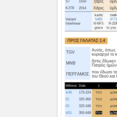
χάρις
ὑμῖ
ST
1550
Χάρις
ὑμῖ
KJTR
2014
χαρισ
υμι
Variant
5485
477
Interlinear
N-NFS
R-2D
grace
to you 
ΠΡΟΣ ΓΑΛΑΤΑΣ 1:4
Αυτός, όπως τ
TGV
κυριαρχεί το 
ὅστις ἔδωκεν
MNB
Πατρὸς ἡμῶν
που έδωσε το
ΠΕΡΓΑΜΟΣ
του Θεού και
Witness
Date
1
𝔓46
175-224
του
δον
01
325-360
του
δον
03
325-349
του
δον
𝔓51
350-449
του
δον