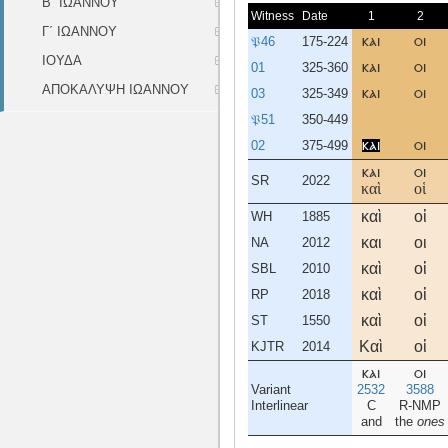
Β΄ ΙΩΑΝΝΟΥ
Witness
Date
1
2
Γ΄ ΙΩΑΝΝΟΥ
𝔓46
175-224
και
οι
ΙΟΥΔΑ
01
325-360
και
οι
ΑΠΟΚΑΛΥΨΗ ΙΩΑΝΝΟΥ
03
325-349
και
οι
𝔓51
350-449
02
375-499
και
οι
και
οι
SR
2022
καὶ
οἱ
καὶ
οἱ
WH
1885
και
οι
NA
2012
καὶ
οἱ
SBL
2010
καὶ
οἱ
RP
2018
καὶ
οἱ
ST
1550
Καὶ
οἱ
KJTR
2014
και
οι
Variant
2532
3588
Interlinear
C
R-NMP
and
the
ones