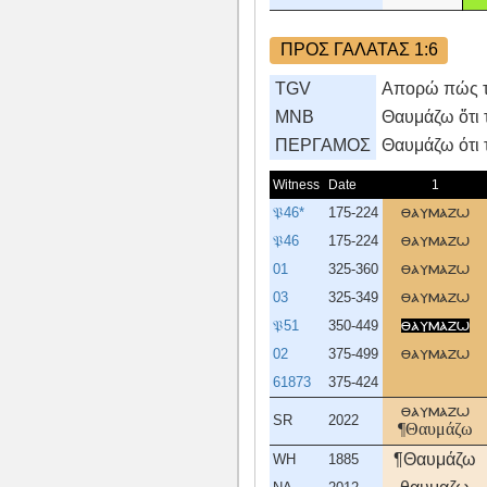
ΠΡΟΣ ΓΑΛΑΤΑΣ 1:6
TGV
Απορώ πώς τό
MNB
Θαυμάζω ὅτι τ
ΠΕΡΓΑΜΟΣ
Θαυμάζω ότι 
Witness
Date
1
𝔓46*
175-224
θαυμαζω
𝔓46
175-224
θαυμαζω
01
325-360
θαυμαζω
03
325-349
θαυμαζω
𝔓51
350-449
θαυμαζω
02
375-499
θαυμαζω
61873
375-424
θαυμαζω
SR
2022
¶Θαυμάζω
¶Θαυμάζω
WH
1885