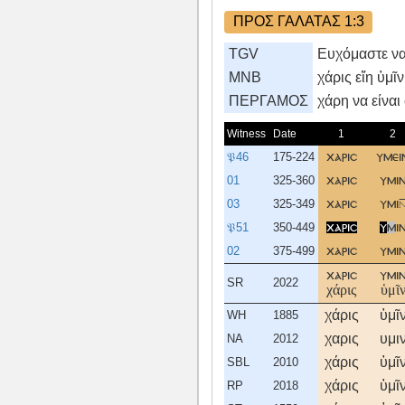
ΠΡΟΣ ΓΑΛΑΤΑΣ 1:3
TGV
Ευχόμαστε να 
MNB
χάρις εἴη ὑμῖ
ΠΕΡΓΑΜΟΣ
χάρη να είναι
Witness
Date
1
2
𝔓46
175-224
χαρισ
υμει
01
325-360
χαρισ
υμι
03
325-349
χαρισ
υμι
𝔓51
350-449
χαρισ
υ
μ
ι
02
375-499
χαρισ
υμι
χαρισ
υμι
SR
2022
χάρις
ὑμῖ
χάρις
ὑμῖ
WH
1885
χαρις
υμι
NA
2012
χάρις
ὑμῖ
SBL
2010
χάρις
ὑμῖ
RP
2018