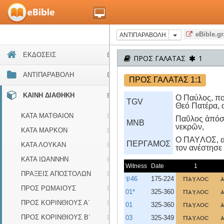
eBible.gr
ΑΝΤΙΠΑΡΑΒΟΛΗ
ΕΚΔΟΣΕΙΣ
ΠΡΟΣ ΓΑΛΑΤΑΣ
1
ΑΝΤΙΠΑΡΑΒΟΛΗ
ΠΡΟΣ ΓΑΛΑΤΑΣ 1:1
ΚΑΙΝΗ ΔΙΑΘΗΚΗ
Ο Παύλος, πο
TGV
Θεό Πατέρα, 
ΚΑΤΑ ΜΑΤΘΑΙΟΝ
Παῦλος ἀπόστ
MNB
νεκρῶν,
ΚΑΤΑ ΜΑΡΚΟΝ
O ΠAYΛOΣ, απ
ΠΕΡΓΑΜΟΣ
ΚΑΤΑ ΛΟΥΚΑΝ
τον ανέστησε
ΚΑΤΑ ΙΩΑΝΝΗΝ
Witness
Date
1
ΠΡΑΞΕΙΣ ΑΠΟΣΤΟΛΩΝ
𝔓46
175-224
παυλοσ
ΠΡΟΣ ΡΩΜΑΙΟΥΣ
01*
325-360
παυλοσ
ΠΡΟΣ ΚΟΡΙΝΘΙΟΥΣ Α΄
01
325-360
παυλοσ
ΠΡΟΣ ΚΟΡΙΝΘΙΟΥΣ Β΄
03
325-349
παυλοσ