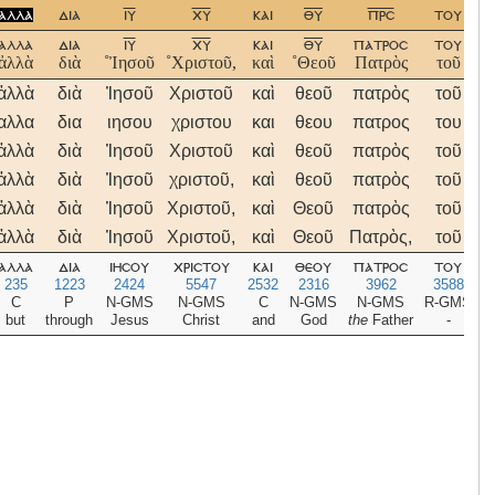
αλλα
δια
ιυ
χυ
και
θυ
πρσ
του
ε
αλλα
δια
ιυ
χυ
και
θυ
πατροσ
του
ε
ἀλλὰ
διὰ
˚Ἰησοῦ
˚Χριστοῦ,
καὶ
˚Θεοῦ
Πατρὸς
τοῦ
ἀλλὰ
διὰ
Ἰησοῦ
Χριστοῦ
καὶ
θεοῦ
πατρὸς
τοῦ
ἐ
αλλα
δια
ιησου
χριστου
και
θεου
πατρος
του
ε
ἀλλὰ
διὰ
Ἰησοῦ
Χριστοῦ
καὶ
θεοῦ
πατρὸς
τοῦ
ἐ
ἀλλὰ
διὰ
Ἰησοῦ
χριστοῦ,
καὶ
θεοῦ
πατρὸς
τοῦ
ἐ
ἀλλὰ
διὰ
Ἰησοῦ
Χριστοῦ,
καὶ
Θεοῦ
πατρὸς
τοῦ
ἐ
ἀλλὰ
διὰ
Ἰησοῦ
Χριστοῦ,
καὶ
Θεοῦ
Πατρὸς,
τοῦ
ἐ
αλλα
δια
ιησου
χριστου
και
θεου
πατροσ
του
ε
235
1223
2424
5547
2532
2316
3962
3588
C
P
N-GMS
N-GMS
C
N-GMS
N-GMS
R-GMS
but
through
Jesus
Christ
and
God
the
Father
-
h