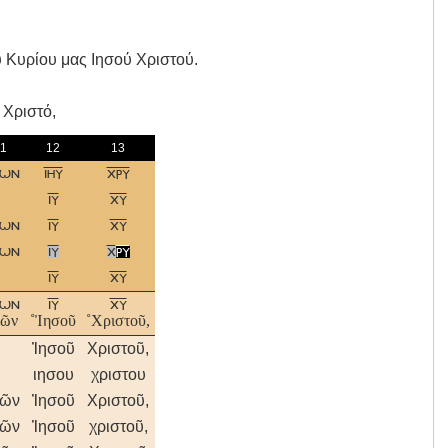
υ Κυρίου μας Ιησού Χριστού.
 Xριστό,
11
12
13
μων
ιηυ
χρυ
ιυ
χυ
μων
ιυ
χυ
μων
ιυ
χ
ρυ
ιυ
χυ
μων
ιυ
χυ
μῶν
˚Ἰησοῦ
˚Χριστοῦ,
Ἰησοῦ
Χριστοῦ,
ιησου
χριστου
μῶν
Ἰησοῦ
Χριστοῦ,
μῶν
Ἰησοῦ
χριστοῦ,