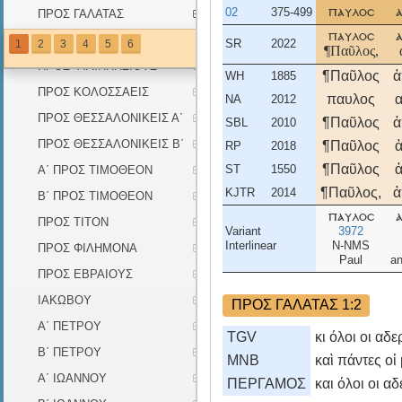
02
375-499
παυλοσ
ΠΡΟΣ ΓΑΛΑΤΑΣ
παυλοσ
ΠΡΟΣ ΕΦΕΣΙΟΥΣ
SR
2022
1
2
3
4
5
6
¶Παῦλος,
ΠΡΟΣ ΦΙΛΙΠΠΗΣΙΟΥΣ
¶Παῦλος
ἀ
WH
1885
ΠΡΟΣ ΚΟΛΟΣΣΑΕΙΣ
παυλος
NA
2012
ΠΡΟΣ ΘΕΣΣΑΛΟΝΙΚΕΙΣ Α΄
¶Παῦλος
ἀ
SBL
2010
ΠΡΟΣ ΘΕΣΣΑΛΟΝΙΚΕΙΣ Β΄
¶Παῦλος
RP
2018
¶Παῦλος
ST
1550
Α΄ ΠΡΟΣ ΤΙΜΟΘΕΟΝ
¶Παῦλος,
ἀ
KJTR
2014
Β΄ ΠΡΟΣ ΤΙΜΟΘΕΟΝ
παυλοσ
ΠΡΟΣ ΤΙΤΟΝ
Variant
3972
Interlinear
N-NMS
ΠΡΟΣ ΦΙΛΗΜΟΝΑ
Paul
a
ΠΡΟΣ ΕΒΡΑΙΟΥΣ
ΙΑΚΩΒΟΥ
ΠΡΟΣ ΓΑΛΑΤΑΣ 1:2
Α΄ ΠΕΤΡΟΥ
TGV
κι όλοι οι αδ
Β΄ ΠΕΤΡΟΥ
MNB
καὶ πάντες οἱ
Α΄ ΙΩΑΝΝΟΥ
ΠΕΡΓΑΜΟΣ
και όλοι οι α