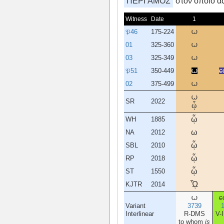
ΠΕΡΓΑΜΟΣ
στον οποίο ας
Witness
Date
1
𝔓46
175-224
ω
01
325-360
ω
03
325-349
ω
𝔓51
350-449
ω
ε
02
375-499
ω
ω
SR
2022
ᾧ
ᾧ
WH
1885
ω
NA
2012
ᾧ
SBL
2010
ᾧ
RP
2018
ᾧ
ST
1550
ᾯ
KJTR
2014
ω
ε
Variant
3739
Interlinear
R-DMS
V-
to whom
is