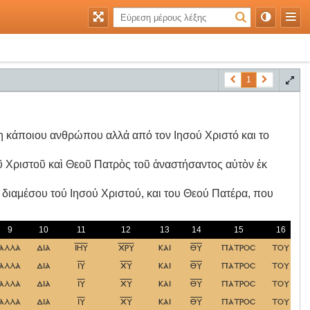
1
 κάποιου ανθρώπου αλλά από τον Ιησού Χριστό και το
 Χριστοῦ καὶ Θεοῦ Πατρὸς τοῦ ἀναστήσαντος αὐτὸν ἐκ
αμέσου τού Iησού Xριστού, και του Θεού Πατέρα, που
9
10
11
12
13
14
15
16
αλλα
δια
ιηυ
χρυ
και
θυ
πατροσ
του
ε
αλλα
δια
ιυ
χυ
και
θυ
πατροσ
του
αλλα
δια
ιυ
χυ
και
θυ
πατροσ
του
αλλα
δια
ιυ
χυ
και
θυ
πατροσ
του
ε