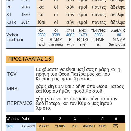
καὶ
οἱ
σὺν
ἐμοὶ
πάντες
ἀδελφοί,
RP
2018
καὶ
οἱ
σὺν
ἐμοὶ
πάντες
ἀδελφοὶ,
ST
1550
Καὶ
οἱ
σὺν
ἐμοὶ
πάντες
ἀδελφοί,
KJTR
2014
και
οι
συν
εμοι
παντεσ
αδελφοι
Variant
2532
3588
4862
1473
3956
80
Interlinear
C
R-NMP
P
R-1DS
E-NMP
N-NMP
and
the
ones
with
me
all
the
brothers
ΠΡΟΣ ΓΑΛΑΤΑΣ 1:3
Ευχόμαστε να είναι μαζί σας η χάρη και η
TGV
ειρήνη του Θεού Πατέρα μας και του
Κυρίου μας Ιησού Χριστού.
χάρις εἴη ὑμῖν καὶ εἰρήνη ἀπὸ Θεοῦ Πατρὸς
MNB
καὶ Κυρίου ἡμῶν Ἰησοῦ Χριστοῦ,
χάρη να είναι σε σας και ειρήνη από τον
ΠΕΡΓΑΜΟΣ
Θεό Πατέρα, και τον Kύριό μας Iησού
Xριστό,
Witness
Date
1
2
3
4
5
6
𝔓46
175-224
χαρισ
υμειν
και
ειρηνη
απο
θυ
π