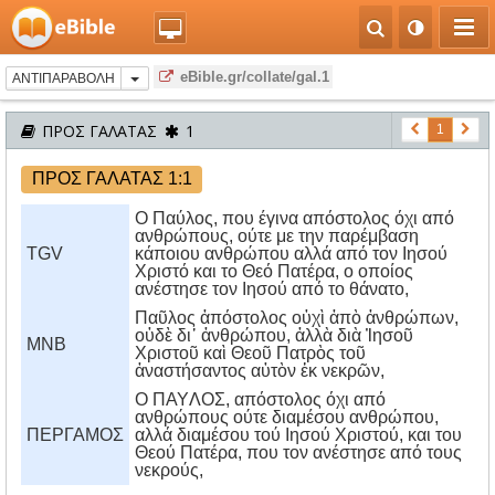
eBible.gr/collate/gal.1
ΑΝΤΙΠΑΡΑΒΟΛΗ
ΠΡΟΣ ΓΑΛΑΤΑΣ
1
1
ΠΡΟΣ ΓΑΛΑΤΑΣ 1:1
Ο Παύλος, που έγινα απόστολος όχι από
ανθρώπους, ούτε με την παρέμβαση
TGV
κάποιου ανθρώπου αλλά από τον Ιησού
Χριστό και το Θεό Πατέρα, ο οποίος
ανέστησε τον Ιησού από το θάνατο,
Παῦλος ἀπόστολος οὐχὶ ἀπὸ ἀνθρώπων,
οὐδὲ δι᾿ ἀνθρώπου, ἀλλὰ διὰ Ἰησοῦ
MNB
Χριστοῦ καὶ Θεοῦ Πατρὸς τοῦ
ἀναστήσαντος αὐτὸν ἐκ νεκρῶν,
O ΠAYΛOΣ, απόστολος όχι από
ανθρώπους ούτε διαμέσου ανθρώπου,
ΠΕΡΓΑΜΟΣ
αλλά διαμέσου τού Iησού Xριστού, και του
Θεού Πατέρα, που τον ανέστησε από τους
νεκρούς,