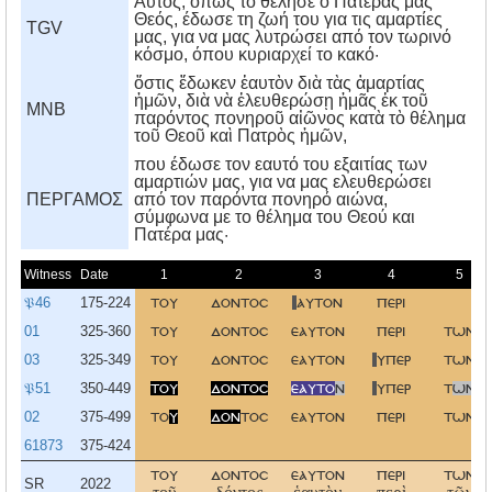
Αυτός, όπως το θέλησε ο Πατέρας μας
Θεός, έδωσε τη ζωή του για τις αμαρτίες
TGV
μας, για να μας λυτρώσει από τον τωρινό
κόσμο, όπου κυριαρχεί το κακό·
ὅστις ἔδωκεν ἑαυτὸν διὰ τὰς ἁμαρτίας
ἡμῶν, διὰ νὰ ἐλευθερώσῃ ἡμᾶς ἐκ τοῦ
MNB
παρόντος πονηροῦ αἰῶνος κατὰ τὸ θέλημα
τοῦ Θεοῦ καὶ Πατρὸς ἡμῶν,
που έδωσε τον εαυτό του εξαιτίας των
αμαρτιών μας, για να μας ελευθερώσει
ΠΕΡΓΑΜΟΣ
από τον παρόντα πονηρό αιώνα,
σύμφωνα με το θέλημα του Θεού και
Πατέρα μας·
Witness
Date
1
2
3
4
5
𝔓46
175-224
του
δοντοσ
αυτον
περι
01
325-360
του
δοντοσ
εαυτον
περι
των
03
325-349
του
δοντοσ
εαυτον
υπερ
των
𝔓51
350-449
του
δοντοσ
εαυτο
ν
υπερ
τ
ων
02
375-499
το
υ
δον
τοσ
εαυτον
περι
των
61873
375-424
του
δοντοσ
εαυτον
περι
των
SR
2022