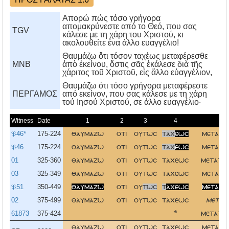
Απορώ πώς τόσο γρήγορα
απομακρύνεστε από το Θεό, που σας
TGV
κάλεσε με τη χάρη του Χριστού, κι
ακολουθείτε ένα άλλο ευαγγέλιο!
Θαυμάζω ὅτι τόσον ταχέως μεταφέρεσθε
MNB
ἀπὸ ἐκείνου, ὅστις σᾶς ἐκάλεσε διὰ τῆς
χάριτος τοῦ Χριστοῦ, εἰς ἄλλο εὐαγγέλιον,
Θαυμάζω ότι τόσο γρήγορα μεταφέρεστε
ΠΕΡΓΑΜΟΣ
από εκείνον, που σας κάλεσε με τη χάρη
τού Iησού Xριστού, σε άλλο ευαγγέλιο·
Witness
Date
1
2
3
4
5
𝔓46*
175-224
θαυμαζω
οτι
ουτωσ
ταχ
εωσ
μετατι
𝔓46
175-224
θαυμαζω
οτι
ουτωσ
ταχ
εωσ
μετατι
01
325-360
θαυμαζω
οτι
ουτωσ
ταχεωσ
μετατιθ
03
325-349
θαυμαζω
οτι
ουτωσ
ταχεωσ
μετατι
𝔓51
350-449
θαυμαζω
οτι
ου
τωσ
τ
αχεωσ
μετατιθ
02
375-499
θαυμαζω
οτι
ουτωσ
ταχεωσ
μετατ
61873
375-424
*
μετατιθ
θαυμαζω
οτι
ουτωσ
ταχεωσ
μετατι