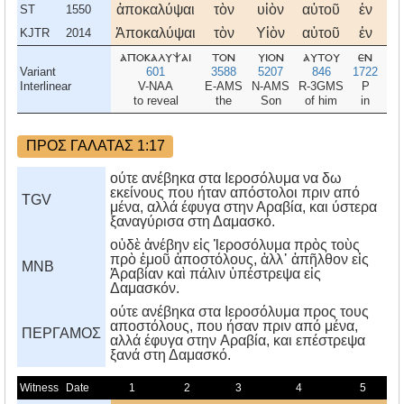
ἀποκαλύψαι
τὸν
υἱὸν
αὐτοῦ
ἐν
ἐμ
ST
1550
Ἀποκαλύψαι
τὸν
Υἱὸν
αὐτοῦ
ἐν
ἐμ
KJTR
2014
αποκαλυψαι
τον
υιον
αυτου
εν
εμ
Variant
601
3588
5207
846
1722
14
Interlinear
V-NAA
E-AMS
N-AMS
R-3GMS
P
R-
to reveal
the
Son
of him
in
m
ΠΡΟΣ ΓΑΛΑΤΑΣ 1:17
ούτε ανέβηκα στα Ιεροσόλυμα να δω
εκείνους που ήταν απόστολοι πριν από
TGV
μένα, αλλά έφυγα στην Αραβία, και ύστερα
ξαναγύρισα στη Δαμασκό.
οὐδὲ ἀνέβην εἰς Ἱεροσόλυμα πρὸς τοὺς
πρὸ ἐμοῦ ἀποστόλους, ἀλλ᾿ ἀπῆλθον εἰς
MNB
Ἀραβίαν καὶ πάλιν ὑπέστρεψα εἰς
Δαμασκόν.
ούτε ανέβηκα στα Iεροσόλυμα προς τους
αποστόλους, που ήσαν πριν από μένα,
ΠΕΡΓΑΜΟΣ
αλλά έφυγα στην Aραβία, και επέστρεψα
ξανά στη Δαμασκό.
Witness
Date
1
2
3
4
5