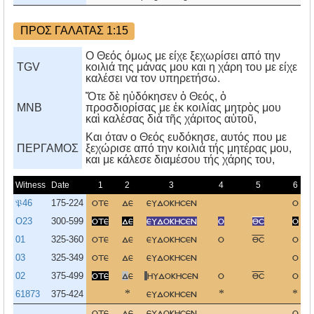
ΠΡΟΣ ΓΑΛΑΤΑΣ 1:15
Ο Θεός όμως με είχε ξεχωρίσει από την
TGV
κοιλιά της μάνας μου και η χάρη του με είχε
καλέσει να τον υπηρετήσω.
Ὅτε δὲ ηὐδόκησεν ὁ Θεός, ὁ
MNB
προσδιορίσας με ἐκ κοιλίας μητρὸς μου
καὶ καλέσας διὰ τῆς χάριτος αὑτοῦ,
Kαι όταν ο Θεός ευδόκησε, αυτός που με
ΠΕΡΓΑΜΟΣ
ξεχώρισε από την κοιλιά τής μητέρας μου,
και με κάλεσε διαμέσου τής χάρης του,
Witness
Date
1
2
3
4
5
6
𝔓46
175-224
οτε
δε
ευδοκησεν
ο
O23
300-599
οτε
δε
ευδοκησεν
ο
θσ
ο
01
325-360
οτε
δε
ευδοκησεν
ο
θσ
ο
03
325-349
οτε
δε
ευδοκησεν
ο
02
375-499
οτε
δ
ε
ηυδοκησεν
ο
θσ
ο
61873
375-424
*
ευδοκησεν
*
*
οτε
δε
ευδοκησεν
ο