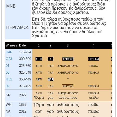
ἤ ζητῶ νὰ ἀρέσκω εἰς ἀνθρώπους; διότι
MNB
ἐὰν ἀκόμη ἤρεσκον εἰς ἀνθρώπους, δὲν
ἤθελον εἶσθαι δοῦλος Χριστοῦ.
Eπειδή, τώρα ανθρώπους πείθω ή τον
Θεό; Ή ζητάω να αρέσω σε ανθρώπους;
ΠΕΡΓΑΜΟΣ
Eπειδή, αν ακόμα ήταν να αρέσω σε
ανθρώπους, δεν θα ήμουν δούλος τού
Xριστού.
Witness
Date
1
2
3
4
5
𝔓46
175-224
O23
300-599
αρτι
γαρ
ανουσ
πειθω
η
01
325-360
αρτι
γαρ
ανθρωπουσ
πιθω
η
03
325-349
αρτι
γαρ
ανθρωπουσ
πειθω
η
𝔓51
350-449
α
ρ
τι
γ
αρ
*
02
375-499
αρτι
γαρ
ανουσ
πειθω
η
αρτι
γαρ
ανθρωπουσ
πειθω
η
SR
2022
¶Ἄρτι
γὰρ
ἀνθρώπους
πείθω
ἢ
¶Ἄρτι
γὰρ
ἀνθρώπους
πείθω
ἢ
WH
1885
αρτι
γαρ
ανθρωπους
πειθω
η
NA
2012