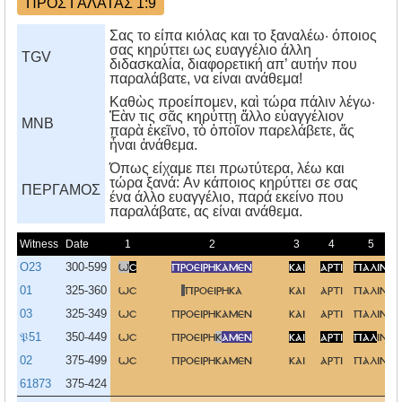
ΠΡΟΣ ΓΑΛΑΤΑΣ 1:9
Σας το είπα κιόλας και το ξαναλέω· όποιος
σας κηρύττει ως ευαγγέλιο άλλη
TGV
διδασκαλία, διαφορετική απ’ αυτήν που
παραλάβατε, να είναι ανάθεμα!
Καθὼς προείπομεν, καὶ τώρα πάλιν λέγω·
Ἐὰν τις σᾶς κηρύττῃ ἄλλο εὐαγγέλιον
MNB
παρὰ ἐκεῖνο, τὸ ὁποῖον παρελάβετε, ἄς
ἦναι ἀνάθεμα.
Όπως είχαμε πει πρωτύτερα, λέω και
τώρα ξανά: Aν κάποιος κηρύττει σε σας
ΠΕΡΓΑΜΟΣ
ένα άλλο ευαγγέλιο, παρά εκείνο που
παραλάβατε, ας είναι ανάθεμα.
Witness
Date
1
2
3
4
5
O23
300-599
ω
σ
προειρηκαμεν
και
αρτι
παλιν
01
325-360
ωσ
προειρηκα
και
αρτι
παλιν
03
325-349
ωσ
προειρηκαμεν
και
αρτι
παλιν
𝔓51
350-449
ωσ
προειρη
κ
αμεν
και
αρτι
παλ
ιν
02
375-499
ωσ
προειρηκαμεν
και
αρτι
παλιν
61873
375-424