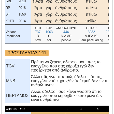
¶Ἄρτι
γὰρ
ἀνθρώπους
πείθω
ἢ
SBL
2010
Ἄρτι
γὰρ
ἀνθρώπους
πείθω
ἢ
RP
2018
Ἄρτι
γὰρ
ἀνθρώπους
πείθω
ἢ
ST
1550
Ἄρτι
γὰρ
ἀνθρώπους
πείθω,
ἢ
KJTR
2014
αρτι
γαρ
ανθρωπουσ
πειθω
η
Variant
737
1063
444
3982
2228
Interlinear
D
C
N-AMP
V-IPA1S
C
now
for
people
I am persuading
or
ΠΡΟΣ ΓΑΛΑΤΑΣ 1:11
Πρέπει να ξέρετε, αδερφοί μου, πως το
TGV
ευαγγέλιο που σας κήρυξα εγώ δεν
προέρχεται από άνθρωπο.
Ἀλλὰ σᾶς γνωστοποιῶ, ἀδελφοί, ὅτι τὸ
MNB
εὐαγγέλιον τὸ κηρυχθὲν ὑπ᾿ ἐμοῦ δὲν εἶναι
ἀνθρώπινον·
Aλλά, αδελφοί, σας κάνω γνωστό ότι το
ΠΕΡΓΑΜΟΣ
ευαγγέλιο που κηρύχθηκε από μένα δεν
είναι ανθρώπινο·
Witness
Date
1
2
3
4
5