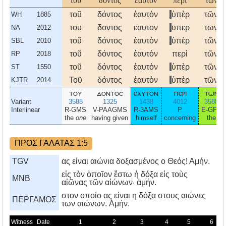
τοῦ
δόντος
ἑαυτὸν
περὶ
τῶν
τοῦ
δόντος
ἑαυτὸν
ὑπὲρ
τῶν
WH
1885
του
δοντος
εαυτον
υπερ
των
NA
2012
τοῦ
δόντος
ἑαυτὸν
ὑπὲρ
τῶν
SBL
2010
τοῦ
δόντος
ἑαυτὸν
περὶ
τῶν
RP
2018
τοῦ
δόντος
ἑαυτὸν
ὑπὲρ
τῶν
ST
1550
Τοῦ
δόντος
ἑαυτὸν
ὑπὲρ
τῶν
KJTR
2014
του
δοντοσ
εαυτον
περι
των
Variant
3588
1325
1438
4012
3588
Interlinear
R-GMS
V-PAAGMS
R-3AMS
P
E-GFP
the
one
having given
himself
concerning
the
ΠΡΟΣ ΓΑΛΑΤΑΣ 1:5
TGV
ας είναι αιώνια δοξασμένος ο Θεός! Αμήν.
εἰς τὸν ὁποῖον ἔστω ἡ δόξα εἰς τοὺς
MNB
αἰῶνας τῶν αἰώνων· ἀμήν.
στον οποίο ας είναι η δόξα στους αιώνες
ΠΕΡΓΑΜΟΣ
των αιώνων. Aμήν.
Witness
Date
1
2
3
4
5
6