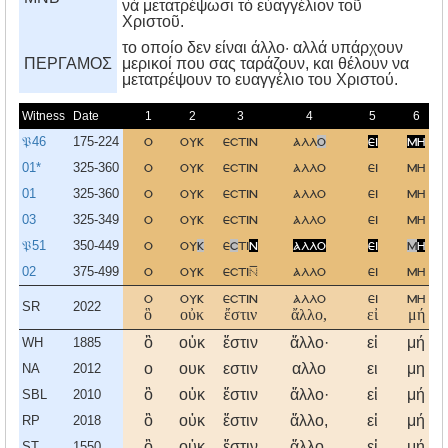
νὰ μετατρέψωσι τὸ εὐαγγέλιον τοῦ
Χριστοῦ.
το οποίο δεν είναι άλλο· αλλά υπάρχουν
ΠΕΡΓΑΜΟΣ
μερικοί που σας ταράζουν, και θέλουν να
μετατρέψουν το ευαγγέλιο του Xριστού.
Witness
Date
1
2
3
4
5
6
𝔓46
175-224
ο
ουκ
εστιν
αλλ
ο
ει
μη
01*
325-360
ο
ουκ
εστιν
αλλο
ει
μη
01
325-360
ο
ουκ
εστιν
αλλο
ει
μη
03
325-349
ο
ουκ
εστιν
αλλο
ει
μη
𝔓51
350-449
ο
ου
κ
ε
σ
τι
ν
αλλο
ει
μ
η
02
375-499
ο
ουκ
εστι
αλλο
ει
μη
ο
ουκ
εστιν
αλλο
ει
μη
SR
2022
ὃ
οὐκ
ἔστιν
ἄλλο,
εἰ
μή
ὃ
οὐκ
ἔστιν
ἄλλο·
εἰ
μή
WH
1885
ο
ουκ
εστιν
αλλο
ει
μη
NA
2012
ὃ
οὐκ
ἔστιν
ἄλλο·
εἰ
μή
SBL
2010
ὃ
οὐκ
ἔστιν
ἄλλο,
εἰ
μή
RP
2018
ὃ
οὐκ
ἔστιν
ἄλλο,
εἰ
μή
ST
1550