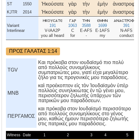
Ἠκούσατε
γὰρ
τὴν
ἐμὴν
ἀναστροφήν
ST
1550
Ἠκούσατε
γὰρ
τὴν
ἐμὴν
ἀναστροφήν
KJTR
2014
ηκουσατε
γαρ
την
εμην
αναστροφην
Variant
191
1063
3588
1699
391
Interlinear
V-IAA2P
C
E-AFS
E-1AFS
N-AFS
you all heard
for
-
my
conduct
ΠΡΟΣ ΓΑΛΑΤΑΣ 1:14
Και πρόκοβα στον ιουδαϊσμό πιο πολύ
από πολλούς συνομήλικους
TGV
συμπατριώτες μου, γιατί είχα μεγαλύτερο
ζήλο για τις προγονικές μου παραδόσεις.
καὶ προέκοπτον εἰς τὸν Ἰουδαϊσμὸν ὑπὲρ
πολλοὺς συνηλικιώτας ἐν τῷ γένει μου,
MNB
περισσότερον ζηλωτής ὑπάρχων τῶν
πατρικῶν μου παραδόσεων.
και πρόκοβα στον Iουδαϊσμό περισσότερο
από πολλούς συνομηλίκους στο γένος
ΠΕΡΓΑΜΟΣ
μου, καθώς ήμουν περισσότερο ζηλωτής
στις πατρικές μου παραδόσεις.
Witness
Date
1
2
3
4
5