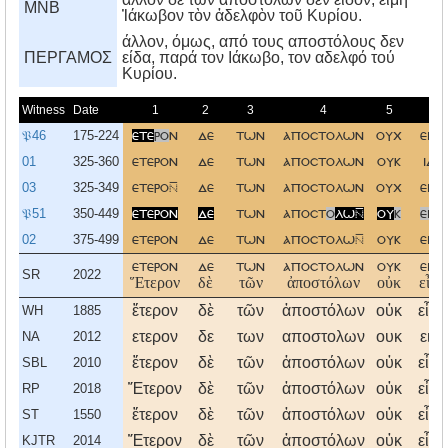
MNB
Ἰάκωβον τὸν ἀδελφὸν τοῦ Κυρίου.
άλλον, όμως, από τους αποστόλους δεν
ΠΕΡΓΑΜΟΣ
είδα, παρά τον Iάκωβο, τον αδελφό τού
Kυρίου.
Witness
Date
1
2
3
4
5
6
𝔓46
175-224
ετε
ρο
ν
δε
των
αποστολων
ουχ
ειδ
01
325-360
ετερον
δε
των
αποστολων
ουκ
ιδο
03
325-349
ετερο
δε
των
αποστολων
ουχ
ειδ
𝔓51
350-449
ετερον
δε
των
αποστ
ο
λω
ου
κ
ειδ
02
375-499
ετερον
δε
των
αποστολω
ουκ
ειδ
ετερον
δε
των
αποστολων
ουκ
ειδ
SR
2022
Ἕτερον
δὲ
τῶν
ἀποστόλων
οὐκ
εἶδο
ἕτερον
δὲ
τῶν
ἀποστόλων
οὐκ
εἶδο
WH
1885
ετερον
δε
των
αποστολων
ουκ
ειδ
NA
2012
ἕτερον
δὲ
τῶν
ἀποστόλων
οὐκ
εἶδο
SBL
2010
Ἕτερον
δὲ
τῶν
ἀποστόλων
οὐκ
εἶδο
RP
2018
ἕτερον
δὲ
τῶν
ἀποστόλων
οὐκ
εἶδο
ST
1550
Ἕτερον
δὲ
τῶν
ἀποστόλων
οὐκ
εἶδο
KJTR
2014