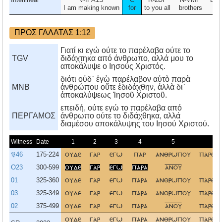
I am making known
for
to you all
brothers
th
ΠΡΟΣ ΓΑΛΑΤΑΣ 1:12
Γιατί κι εγώ ούτε το παρέλαβα ούτε το
TGV
διδάχτηκα από άνθρωπο, αλλά μου το
αποκάλυψε ο Ιησούς Χριστός.
διότι οὐδ᾿ ἐγὼ παρέλαβον αὐτὸ παρὰ
MNB
ἀνθρώπου οὔτε ἐδιδάχθην, ἀλλὰ δι᾿
ἀποκαλύψεως Ἰησοῦ Χριστοῦ.
επειδή, ούτε εγώ το παρέλαβα από
ΠΕΡΓΑΜΟΣ
άνθρωπο ούτε το διδάχθηκα, αλλά
διαμέσου αποκάλυψης του Iησού Xριστού.
Witness
Date
1
2
3
4
5
6
𝔓46
175-224
ουδε
γαρ
εγω
παρ
ανθρωπου
παρελ
O23
300-599
ουδε
γαρ
εγω
παρα
ανου
*
01
325-360
ουδε
γαρ
εγω
παρα
ανθρωπου
παρελ
03
325-349
ουδε
γαρ
εγω
παρα
ανθρωπου
παρελ
02
375-499
ουδε
γαρ
εγω
παρα
ανου
παρελ
ουδε
γαρ
εγω
παρα
ανθρωπου
παρελ