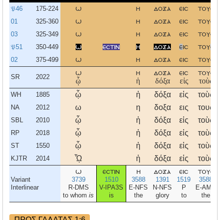
𝔓46
175-224
ω
η
δοξα
εισ
τουσ
01
325-360
ω
η
δοξα
εισ
τουσ
03
325-349
ω
η
δοξα
εισ
τουσ
𝔓51
350-449
ω
εστιν
η
δοξα
ε
ισ
του
σ
02
375-499
ω
η
δοξα
εισ
τουσ
ω
η
δοξα
εισ
τουσ
SR
2022
ᾧ
ἡ
δόξα
εἰς
τοὺς
ᾧ
ἡ
δόξα
εἰς
τοὺς
WH
1885
ω
η
δοξα
εις
τους
NA
2012
ᾧ
ἡ
δόξα
εἰς
τοὺς
SBL
2010
ᾧ
ἡ
δόξα
εἰς
τοὺς
RP
2018
ᾧ
ἡ
δόξα
εἰς
τοὺς
ST
1550
ᾯ
ἡ
δόξα
εἰς
τοὺς
KJTR
2014
ω
εστιν
η
δοξα
εισ
τουσ
Variant
3739
1510
3588
1391
1519
3588
Interlinear
R-DMS
V-IPA3S
E-NFS
N-NFS
P
E-AMP
to whom
is
is
the
glory
to
the
ΠΡΟΣ ΓΑΛΑΤΑΣ 1:6