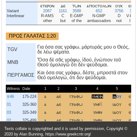
ετερον
δε
των
αποστολων
ουκ
ειδ
Variant
2087
1161
3588
652
3756
370
Interlinear
R-AMS
C
E-GMP
N-GMP
D
V-IA
other
but
of the
ambassadors
not
I sa
ΠΡΟΣ ΓΑΛΑΤΑΣ 1:20
Για όσα σας γράφω, μάρτυράς μου ο Θεός,
TGV
δε λέω ψέματα.
Ὅσα δὲ σᾶς γράφω, ἰδού, ἐνώπιον τοῦ
MNB
Θεοῦ ὁμολογῶ ὅτι δὲν ψεύδομαι.
Kαι όσα σας γράφω, δέστε, μπροστά στον
ΠΕΡΓΑΜΟΣ
Θεό ομολογώ, ότι δεν ψεύδομαι.
Witness
Date
1
2
3
4
5
𝔓46
175-224
α
δε
γραφω
υμειν
ιδ
ου
ενω
01
325-360
α
δε
γραφω
υμι
ιδου
ενω
03
325-349
α
δε
γραφω
υμιν
ιδου
ενω
02
375-499
α
δε
γραφω
υμιν
ιδου
ενω
61873
375-424
Texts collate is copyrighted and it is used by permission, Copyright ©
α
*
2020 by Alan Bunning, https://www.greekcntr.org/
α
δε
γραφω
υμιν
ιδου
ενω