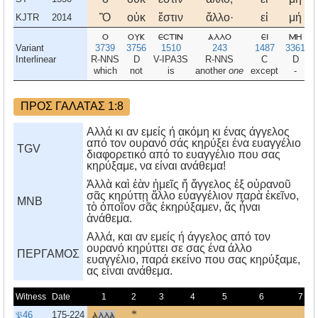
Ὃ
οὐκ
ἔστιν
ἄλλο·
εἰ
μή
KJTR
2014
ο
ουκ
εστιν
αλλο
ει
μη
Variant
3739
3756
1510
243
1487
3361
Interlinear
R-NNS
D
V-IPA3S
R-NNS
C
D
which
not
is
another
one
except
-
ΠΡΟΣ ΓΑΛΑΤΑΣ 1:8
Αλλά κι αν εμείς ή ακόμη κι ένας άγγελος
από τον ουρανό σάς κηρύξει ένα ευαγγέλιο
TGV
διαφορετικό από το ευαγγέλιο που σας
κηρύξαμε, να είναι ανάθεμα!
Ἀλλὰ καὶ ἐὰν ἡμεῖς ἤ ἄγγελος ἐξ οὐρανοῦ
σᾶς κηρύττῃ ἄλλο εὐαγγέλιον παρὰ ἐκεῖνο,
MNB
τὸ ὁποῖον σᾶς ἐκηρύξαμεν, ἄς ἦναι
ἀνάθεμα.
Aλλά, και αν εμείς ή άγγελος από τον
ουρανό κηρύττει σε σας ένα άλλο
ΠΕΡΓΑΜΟΣ
ευαγγέλιο, παρά εκείνο που σας κηρύξαμε,
ας είναι ανάθεμα.
Witness
Date
1
2
3
4
5
6
7
𝔓46
175-224
α
λλα
*