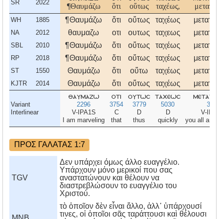
SR
2022
¶Θαυμάζω
ὅτι
οὕτως
ταχέως,
μετατίθ
¶Θαυμάζω
ὅτι
οὕτως
ταχέως
μετατί
WH
1885
θαυμαζω
οτι
ουτως
ταχεως
μετατι
NA
2012
¶Θαυμάζω
ὅτι
οὕτως
ταχέως
μετατί
SBL
2010
¶Θαυμάζω
ὅτι
οὕτως
ταχέως
μετατί
RP
2018
Θαυμάζω
ὅτι
οὕτω
ταχέως
μετατί
ST
1550
Θαυμάζω
ὅτι
οὕτως
ταχέως
μετατί
KJTR
2014
θαυμαζω
οτι
ουτωσ
ταχεωσ
μετατι
Variant
2296
3754
3779
5030
334
Interlinear
V-IPA1S
C
D
D
V-IP
I am marveling
that
thus
quickly
you all are 
ΠΡΟΣ ΓΑΛΑΤΑΣ 1:7
Δεν υπάρχει όμως άλλο ευαγγέλιο.
Υπάρχουν μόνο μερικοί που σας
TGV
αναστατώνουν και θέλουν να
διαστρεβλώσουν το ευαγγέλιο του
Χριστού.
τὸ ὁποῖον δὲν εἶναι ἄλλο, ἀλλ᾿ ὑπάρχουσί
τινες, οἱ ὁποῖοι σᾶς ταράττουσι καὶ θέλουσι
MNB