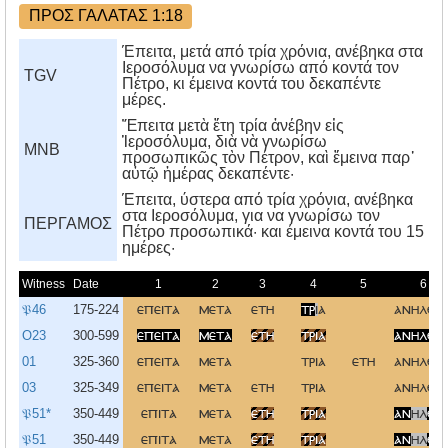
ΠΡΟΣ ΓΑΛΑΤΑΣ 1:18
Έπειτα, μετά από τρία χρόνια, ανέβηκα στα
Ιεροσόλυμα να γνωρίσω από κοντά τον
TGV
Πέτρο, κι έμεινα κοντά του δεκαπέντε
μέρες.
Ἔπειτα μετὰ ἔτη τρία ἀνέβην εἰς
Ἱεροσόλυμα, διὰ νὰ γνωρίσω
MNB
προσωπικῶς τὸν Πέτρον, καὶ ἔμεινα παρ᾿
αὐτῷ ἡμέρας δεκαπέντε·
Έπειτα, ύστερα από τρία χρόνια, ανέβηκα
στα Iεροσόλυμα, για να γνωρίσω τον
ΠΕΡΓΑΜΟΣ
Πέτρο προσωπικά· και έμεινα κοντά του 15
ημέρες·
Witness
Date
1
2
3
4
5
6
𝔓46
175-224
επειτα
μετα
ετη
τρ
ι
α
ανηλθο
O23
300-599
επειτα
μετα
ετη
τρια
ανηλθο
01
325-360
επειτα
μετα
τρια
ετη
ανηλθο
03
325-349
επειτα
μετα
ετη
τρια
ανηλθο
𝔓51*
350-449
επιτα
μετα
ετη
τρια
αν
ηλ
θ
ο
𝔓51
350-449
επιτα
μετα
ετη
τρια
αν
ηλ
θ
ο