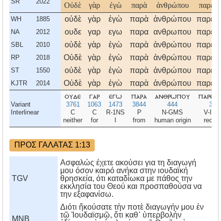
SR
2022
Οὐδὲ
γὰρ
ἐγὼ
παρὰ
ἀνθρώπου
παρέλ
οὐδὲ
γὰρ
ἐγὼ
παρὰ
ἀνθρώπου
παρέλ
WH
1885
ουδε
γαρ
εγω
παρα
ανθρωπου
παρελ
NA
2012
οὐδὲ
γὰρ
ἐγὼ
παρὰ
ἀνθρώπου
παρέλ
SBL
2010
Οὐδὲ
γὰρ
ἐγὼ
παρὰ
ἀνθρώπου
παρέλ
RP
2018
οὐδὲ
γὰρ
ἐγὼ
παρὰ
ἀνθρώπου
παρέλ
ST
1550
Οὐδὲ
γὰρ
ἐγὼ
παρὰ
ἀνθρώπου
παρέλ
KJTR
2014
ουδε
γαρ
εγω
παρα
ανθρωπου
παρελ
Variant
3761
1063
1473
3844
444
388
Interlinear
C
C
R-1NS
P
N-GMS
V-IA
neither
for
I
from
human origin
recei
ΠΡΟΣ ΓΑΛΑΤΑΣ 1:13
Ασφαλώς έχετε ακούσει για τη διαγωγή
μου όσον καιρό ανήκα στην ιουδαϊκή
TGV
θρησκεία, ότι καταδίωκα με πάθος την
εκκλησία του Θεού και προσπαθούσα να
την εξαφανίσω.
Διότι ἤκούσατε τὴν ποτὲ διαγωγήν μου ἐν
τῷ Ἰουδαϊσμῷ, ὅτι καθ᾿ ὑπερβολήν
MNB