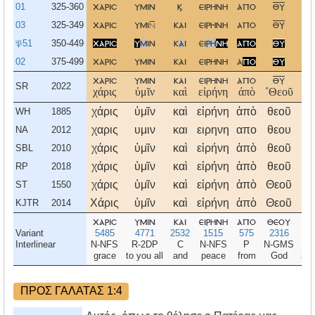
01
325-360
χαρισ
υμιν
ϗ
ειρηνη
απο
θυ
π
03
325-349
χαρισ
υμι
και
ειρηνη
απο
θυ
π
𝔓51
350-449
χαρισ
υ
μ
ιν
κ
α
ι
ει
ρη
νη
απο
θυ
02
375-499
χαρισ
υμιν
και
ειρηνη
α
πο
θυ
χαρισ
υμιν
και
ειρηνη
απο
θυ
π
SR
2022
χάρις
ὑμῖν
καὶ
εἰρήνη
ἀπὸ
˚Θεοῦ
Π
χάρις
ὑμῖν
καὶ
εἰρήνη
ἀπὸ
θεοῦ
π
WH
1885
χαρις
υμιν
και
ειρηνη
απο
θεου
π
NA
2012
χάρις
ὑμῖν
καὶ
εἰρήνη
ἀπὸ
θεοῦ
π
SBL
2010
χάρις
ὑμῖν
καὶ
εἰρήνη
ἀπὸ
θεοῦ
πα
RP
2018
χάρις
ὑμῖν
καὶ
εἰρήνη
ἀπὸ
Θεοῦ
πα
ST
1550
Χάρις
ὑμῖν
καὶ
εἰρήνη
ἀπὸ
Θεοῦ
Πα
KJTR
2014
χαρισ
υμιν
και
ειρηνη
απο
θεου
π
Variant
5485
4771
2532
1515
575
2316
Interlinear
N-NFS
R-2DP
C
N-NFS
P
N-GMS
N
grace
to you all
and
peace
from
God
the
ΠΡΟΣ ΓΑΛΑΤΑΣ 1:4