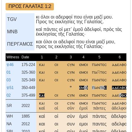
ΠΡΟΣ ΓΑΛΑΤΑΣ 1:2
κι όλοι οι αδερφοί που είναι μαζί μου.
TGV
Προς τις εκκλησίες της Γαλατίας.
καὶ πάντες οἱ μετ᾿ ἐμοῦ ἀδελφοί, πρὸς τὰς
MNB
ἐκκλησίας τῆς Γαλατίας·
και όλοι οι αδελφοί που είναι μαζί μου,
ΠΕΡΓΑΜΟΣ
προς τις εκκλησίες τής Γαλατίας·
Witness
Date
1
2
3
4
5
6
𝔓46
175-224
και
οι
συν
εμοι
παντεσ
αδελφοι
01
325-360
και
οι
συν
εμοι
πατεσ
αδελφοι
03
325-349
και
οι
συν
εμοι
παντεσ
αδελφοι
𝔓51
350-449
*
εμ
ο
ι
π
αν
τε
σ
αδελφοι
02
375-499
και
οι
συν
εμοι
παντεσ
αδε
λ
φοι
και
οι
συν
εμοι
παντεσ
αδελφοι
SR
2022
καὶ
οἱ
σὺν
ἐμοὶ
πάντες
ἀδελφοί,
καὶ
οἱ
σὺν
ἐμοὶ
πάντες
ἀδελφοί,
WH
1885
και
οι
συν
εμοι
παντες
αδελφοι
NA
2012
καὶ
οἱ
σὺν
ἐμοὶ
πάντες
ἀδελφοί,
SBL
2010