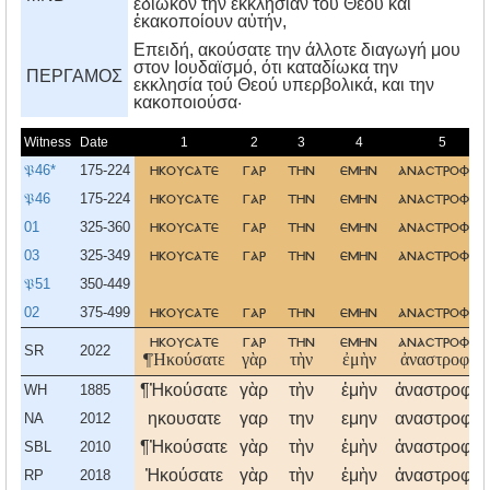
ἐδίωκον τὴν ἐκκλησίαν τοῦ Θεοῦ καὶ
ἐκακοποίουν αὐτήν,
Eπειδή, ακούσατε την άλλοτε διαγωγή μου
στον Iουδαϊσμό, ότι καταδίωκα την
ΠΕΡΓΑΜΟΣ
εκκλησία τού Θεού υπερβολικά, και την
κακοποιούσα·
Witness
Date
1
2
3
4
5
𝔓46*
175-224
ηκουσατε
γαρ
την
εμην
αναστροφην
𝔓46
175-224
ηκουσατε
γαρ
την
εμην
αναστροφην
01
325-360
ηκουσατε
γαρ
την
εμην
αναστροφη
03
325-349
ηκουσατε
γαρ
την
εμην
αναστροφην
𝔓51
350-449
02
375-499
ηκουσατε
γαρ
την
εμην
αναστροφην
ηκουσατε
γαρ
την
εμην
αναστροφην
SR
2022
¶Ἠκούσατε
γὰρ
τὴν
ἐμὴν
ἀναστροφήν
¶Ἠκούσατε
γὰρ
τὴν
ἐμὴν
ἀναστροφήν
WH
1885
ηκουσατε
γαρ
την
εμην
αναστροφην
NA
2012
¶Ἠκούσατε
γὰρ
τὴν
ἐμὴν
ἀναστροφήν
SBL
2010
Ἠκούσατε
γὰρ
τὴν
ἐμὴν
ἀναστροφήν
RP
2018