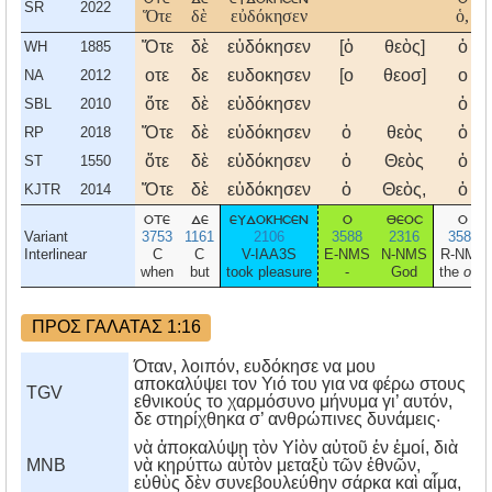
SR
2022
Ὅτε
δὲ
εὐδόκησεν
ὁ,
Ὅτε
δὲ
εὐδόκησεν
[ὁ
θεὸς]
ὁ
WH
1885
οτε
δε
ευδοκησεν
[ο
θεοσ]
ο
NA
2012
ὅτε
δὲ
εὐδόκησεν
ὁ
SBL
2010
Ὅτε
δὲ
εὐδόκησεν
ὁ
θεὸς
ὁ
RP
2018
ὅτε
δὲ
εὐδόκησεν
ὁ
Θεὸς
ὁ
ST
1550
Ὅτε
δὲ
εὐδόκησεν
ὁ
Θεὸς,
ὁ
KJTR
2014
οτε
δε
ευδοκησεν
ο
θεοσ
ο
Variant
3753
1161
2106
3588
2316
3588
Interlinear
C
C
V-IAA3S
E-NMS
N-NMS
R-NMS
when
but
took pleasure
-
God
the
one
ΠΡΟΣ ΓΑΛΑΤΑΣ 1:16
Όταν, λοιπόν, ευδόκησε να μου
αποκαλύψει τον Υιό του για να φέρω στους
TGV
εθνικούς το χαρμόσυνο μήνυμα γι’ αυτόν,
δε στηρίχθηκα σ’ ανθρώπινες δυνάμεις·
νὰ ἀποκαλύψῃ τὸν Υἱὸν αὑτοῦ ἐν ἐμοί, διὰ
MNB
νὰ κηρύττω αὐτὸν μεταξὺ τῶν ἐθνῶν,
εὐθὺς δὲν συνεβουλεύθην σάρκα καὶ αἷμα,