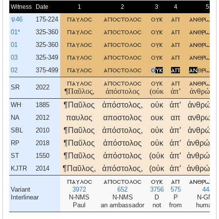
Witness
Date
1
2
3
4
5
𝔓46
175-224
παυλοσ
αποστολοσ
ουκ
απ
ανθρωπ
01*
325-360
παυλοσ
αποστολοσ
ουκ
απ
ανθρωπ
01
325-360
παυλοσ
αποστολοσ
ουκ
απ
ανθρωπ
03
325-349
παυλοσ
αποστολοσ
ουκ
απ
ανθρωπ
02
375-499
παυλοσ
αποστολοσ
ο
υκ
απ
αν
θρωπ
παυλοσ
αποστολοσ
ουκ
απ
ανθρωπ
SR
2022
¶Παῦλος,
ἀπόστολος
(οὐκ
ἀπʼ
ἀνθρώπω
¶Παῦλος
ἀπόστολος,
οὐκ
ἀπʼ
ἀνθρώπ
WH
1885
παυλος
αποστολος
ουκ
απ
ανθρωπ
NA
2012
¶Παῦλος
ἀπόστολος,
οὐκ
ἀπʼ
ἀνθρώπ
SBL
2010
¶Παῦλος
ἀπόστολος
οὐκ
ἀπʼ
ἀνθρώπω
RP
2018
¶Παῦλος
ἀπόστολος
(οὐκ
ἀπʼ
ἀνθρώπω
ST
1550
¶Παῦλος,
ἀπόστολος,
(οὐκ
ἀπʼ
ἀνθρώπω
KJTR
2014
παυλοσ
αποστολοσ
ουκ
απ
ανθρωπ
Variant
3972
652
3756
575
444
Interlinear
N-NMS
N-NMS
D
P
N-GMP
Paul
an ambassador
not
from
humans