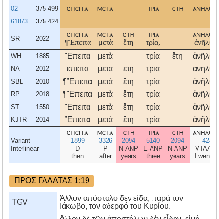
02
375-499
επειτα
μετα
τρια
ετη
ανηλθο
61873
375-424
επειτα
μετα
ετη
τρια
ανηλθο
SR
2022
¶Ἔπειτα
μετὰ
ἔτη
τρία,
ἀνῆλθο
Ἔπειτα
μετὰ
τρία
ἔτη
ἀνῆλθο
WH
1885
επειτα
μετα
ετη
τρια
ανηλθο
NA
2012
¶Ἔπειτα
μετὰ
ἔτη
τρία
ἀνῆλθο
SBL
2010
¶Ἔπειτα
μετὰ
ἔτη
τρία
ἀνῆλθο
RP
2018
Ἔπειτα
μετὰ
ἔτη
τρία
ἀνῆλθο
ST
1550
Ἔπειτα
μετὰ
ἔτη
τρία
ἀνῆλθο
KJTR
2014
επειτα
μετα
ετη
τρια
ετη
ανηλθο
Variant
1899
3326
2094
5140
2094
424
Interlinear
D
P
N-ANP
E-ANP
N-ANP
V-IAA1
then
after
years
three
years
I went u
ΠΡΟΣ ΓΑΛΑΤΑΣ 1:19
Άλλον απόστολο δεν είδα, παρά τον
TGV
Ιάκωβο, τον αδερφό του Κυρίου.
ἄλλον δὲ τῶν ἀποστόλων δὲν εἶδον, εἰμή