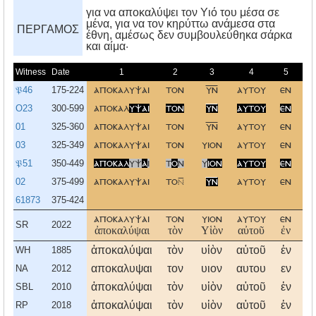
για να αποκαλύψει τον Yιό του μέσα σε
μένα, για να τον κηρύττω ανάμεσα στα
ΠΕΡΓΑΜΟΣ
έθνη, αμέσως δεν συμβουλεύθηκα σάρκα
και αίμα·
Witness
Date
1
2
3
4
5
𝔓46
175-224
αποκαλυψαι
τον
υν
αυτου
εν
εμ
O23
300-599
αποκαλ
υψαι
τον
υν
αυτου
εν
εμ
01
325-360
αποκαλυψαι
τον
υν
αυτου
εν
εμ
03
325-349
αποκαλυψαι
τον
υιον
αυτου
εν
εμ
𝔓51
350-449
αποκαλ
υψ
α
ι
τ
ο
ν
υ
ιον
αυτου
εν
εμ
02
375-499
αποκαλυψαι
το
υν
αυτου
εν
εμ
61873
375-424
αποκαλυψαι
τον
υιον
αυτου
εν
εμ
SR
2022
ἀποκαλύψαι
τὸν
Υἱὸν
αὐτοῦ
ἐν
ἐμ
ἀποκαλύψαι
τὸν
υἱὸν
αὐτοῦ
ἐν
ἐμ
WH
1885
αποκαλυψαι
τον
υιον
αυτου
εν
εμ
NA
2012
ἀποκαλύψαι
τὸν
υἱὸν
αὐτοῦ
ἐν
ἐμ
SBL
2010
ἀποκαλύψαι
τὸν
υἱὸν
αὐτοῦ
ἐν
ἐμ
RP
2018