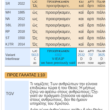
ωσ
προειρηκαμεν
και
αρτι
παλιν
SR
2022
Ὡς
προειρήκαμεν,
καὶ
ἄρτι
πάλιν
ὡς
προειρήκαμεν,
καὶ
ἄρτι
πάλιν
WH
1885
ως
προειρηκαμεν
και
αρτι
παλιν
NA
2012
ὡς
προειρήκαμεν,
καὶ
ἄρτι
πάλιν
SBL
2010
Ὡς
προειρήκαμεν,
καὶ
ἄρτι
πάλιν
RP
2018
Ὡς
προειρήκαμεν,
καὶ
ἄρτι
πάλιν
ST
1550
Ὡς
προειρήκαμεν,
καὶ
ἄρτι
πάλιν
KJTR
2014
ωσ
προειρηκαμεν
και
αρτι
παλιν
Variant
5613
4302
2532
737
3825
Interlinear
C
V-IEA1P
D
D
D
as
we have previously said
even
now
again
ΠΡΟΣ ΓΑΛΑΤΑΣ 1:10
Τι νομίζετε; Των ανθρώπων την εύνοια
επιδιώκω τώρα ή του Θεού; Ή μήπως
ζητώ να αρέσω στους ανθρώπους; Όχι·
TGV
γιατί αν πράγματι ζητούσα να αρέσω
στους ανθρώπους, δεν θα ήμουν
υπηρέτης του Χριστού.
Διότι τώρα ἀνθρώπους πείθω ἤ τὸν Θεόν;