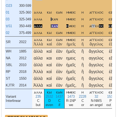
O23
300-599
01
325-360
αλλα
και
εαν
ημεισ
η
αγγελοσ
εξ
03
325-349
αλλα
καν
ημεισ
η
αγγελοσ
εξ
𝔓51
350-449
αλλα
καν
η
μεισ
η
α
γγ
ελ
οσ
εξ
02
375-499
αλλα
και
εαν
ημεισ
η
αγγελοσ
εξ
αλλα
και
εαν
ημεισ
η
αγγελοσ
εξ
SR
2022
Ἀλλὰ
καὶ
ἐὰν
ἡμεῖς
ἢ
ἄγγελος
ἐξ
ἀλλὰ
καὶ
ἐὰν
ἡμεῖς
ἢ
ἄγγελος
ἐξ
WH
1885
αλλα
και
εαν
ημεις
η
αγγελος
εξ
NA
2012
ἀλλὰ
καὶ
ἐὰν
ἡμεῖς
ἢ
ἄγγελος
ἐξ
SBL
2010
Ἀλλὰ
καὶ
ἐὰν
ἡμεῖς
ἢ
ἄγγελος
ἐξ
RP
2018
ἀλλὰ
καὶ
ἐὰν
ἡμεῖς
ἢ
ἄγγελος
ἐξ
ST
1550
Ἀλλὰ
καὶ
ἐὰν
ἡμεῖς,
ἢ
ἄγγελος
ἐξ
KJTR
2014
αλλα
και
εαν
ημεισ
η
αγγελοσ
εξ
Variant
235
2532
1437
1473
2228
32
1537
Interlinear
C
D
C
R-1NP
C
N-NMS
P
but
even
if
we
or
an angel
out of