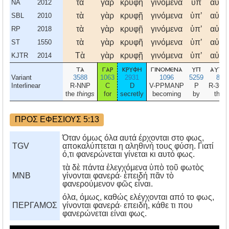
τα
γαρ
κρυφη
γινομενα
υπ
αυτω
NA
2012
τὰ
γὰρ
κρυφῇ
γινόμενα
ὑπʼ
αὐτῶ
SBL
2010
τὰ
γὰρ
κρυφῇ
γινόμενα
ὑπʼ
αὐτῶ
RP
2018
τὰ
γὰρ
κρυφῆ
γινόμενα
ὑπʼ
αὐτῶ
ST
1550
Τὰ
γὰρ
κρυφῇ
γινόμενα
ὑπʼ
αὐτῶ
KJTR
2014
τα
γαρ
κρυφη
γινομενα
υπ
αυτω
Variant
3588
1063
2931
1096
5259
846
Interlinear
R-NNP
C
D
V-PPMANP
P
R-3G
the
things
for
secretly
becoming
by
them
ΠΡΟΣ ΕΦΕΣΙΟΥΣ 5:13
Όταν όμως όλα αυτά έρχονται στο φως,
TGV
αποκαλύπτεται η αληθινή τους φύση. Γιατί
ό,τι φανερώνεται γίνεται κι αυτό φως.
τὰ δὲ πάντα ἐλεγχόμενα ὑπὸ τοῦ φωτὸς
MNB
γίνονται φανερά· ἐπειδή πᾶν τὸ
φανερούμενον φῶς εἶναι.
όλα, όμως, καθώς ελέγχονται από το φως,
ΠΕΡΓΑΜΟΣ
γίνονται φανερά· επειδή, κάθε τι που
φανερώνεται είναι φως.