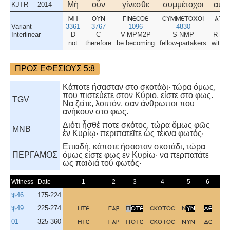
Μὴ
οὖν
γίνεσθε
συμμέτοχοι
αὐτ
KJTR
2014
μη
ουν
γινεσθε
συμμετοχοι
αυτ
Variant
3361
3767
1096
4830
84
Interlinear
D
C
V-MPM2P
S-NMP
R-3
not
therefore
be becoming
fellow-partakers
with 
ΠΡΟΣ ΕΦΕΣΙΟΥΣ 5:8
Κάποτε ήσασταν στο σκοτάδι· τώρα όμως,
που πιστεύετε στον Κύριο, είστε στο φως.
TGV
Να ζείτε, λοιπόν, σαν άνθρωποι που
ανήκουν στο φως.
Διότι ἦσθέ ποτε σκότος, τώρα ὅμως φῶς
MNB
ἐν Κυρίῳ· περιπατεῖτε ὡς τέκνα φωτός·
Eπειδή, κάποτε ήσασταν σκοτάδι, τώρα
ΠΕΡΓΑΜΟΣ
όμως είστε φως εν Kυρίω· να περπατάτε
ως παιδιά τού φωτός·
Witness
Date
1
2
3
4
5
6
𝔓46
175-224
𝔓49
225-274
ητε
γαρ
π
οτε
σκοτοσ
ν
υν
δε
φ
01
325-360
ητε
γαρ
ποτε
σκοτοσ
νυν
δε
φ