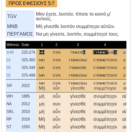
ΠΡΟΣ ΕΦΕΣΙΟΥΣ 5:7
Μην έχετε, λοιπόν, τίποτε το κοινό μ’
TGV
αυτούς.
MNB
Μή γίνεσθε λοιπὸν συμμέτοχοι αὐτῶν.
ΠΕΡΓΑΜΟΣ
Nα μη γίνεστε, λοιπόν, συμμέτοχοί τους.
Witness
Date
1
2
3
4
5
𝔓49
225-274
μη
ουν
γινεσ
θ
ε
συμμετ
ο
χ
οι
αυ
τ
01
325-360
μη
ουν
γεινεσθαι
συνμετοχοι
αυτ
03
325-349
μη
ουν
γεινεσθε
συνμετοχοι
αυτ
02
375-499
μη
ουν
γεινεσθαι
συνμετοχοι
αυτ
μη
ουν
γεινεσθαι
συνμετοχοι
αυτ
SR
2022
Μὴ
οὖν
γίνεσθε
συμμέτοχοι
αὐτῶ
μὴ
οὖν
γίνεσθε
συνμέτοχοι
αὐτ
WH
1885
μη
ουν
γινεσθε
συμμετοχοι
αυτ
NA
2012
μὴ
οὖν
γίνεσθε
συμμέτοχοι
αὐτ
SBL
2010
Μὴ
οὖν
γίνεσθε
συμμέτοχοι
αὐτ
RP
2018
Μὴ
οὖν
γίνεσθε
συμμέτοχοι
αὐτ
ST
1550