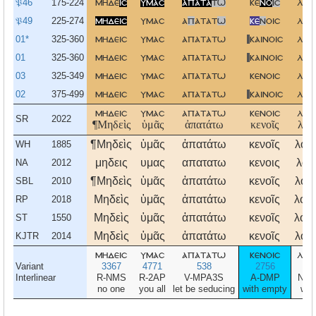
𝔓46
175-224
μηδε
ισ
υμασ
απατα
τω
κε
νο
ισ
λογ
𝔓49
225-274
μηδεισ
υμασ
α
π
ατατ
ω
κε
ν
οισ
λογ
01*
325-360
μηδεισ
υμασ
απατατω
καινοισ
λογ
01
325-360
μηδεισ
υμασ
απατατω
καινοισ
λογ
03
325-349
μηδεισ
υμασ
απατατω
κενοισ
λογ
02
375-499
μηδεισ
υμασ
απατατω
καινοισ
λογ
μηδεισ
υμασ
απατατω
κενοισ
λογ
SR
2022
¶Μηδεὶς
ὑμᾶς
ἀπατάτω
κενοῖς
λόγ
¶Μηδεὶς
ὑμᾶς
ἀπατάτω
κενοῖς
λόγο
WH
1885
μηδεις
υμας
απατατω
κενοις
λογ
NA
2012
¶Μηδεὶς
ὑμᾶς
ἀπατάτω
κενοῖς
λόγο
SBL
2010
Μηδεὶς
ὑμᾶς
ἀπατάτω
κενοῖς
λόγο
RP
2018
Μηδεὶς
ὑμᾶς
ἀπατάτω
κενοῖς
λόγο
ST
1550
Μηδεὶς
ὑμᾶς
ἀπατάτω
κενοῖς
λόγο
KJTR
2014
μηδεισ
υμασ
απατατω
κενοισ
λογ
Variant
3367
4771
538
2756
30
Interlinear
R-NMS
R-2AP
V-MPA3S
A-DMP
N-D
no one
you all
let be seducing
with empty
wor