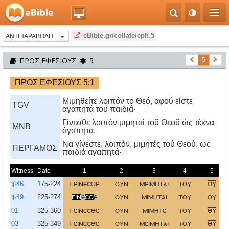
eBible.gr/collate/eph.5
ΑΝΤΙΠΑΡΑΒΟΛΗ
ΠΡΟΣ ΕΦΕΣΙΟΥΣ
5
5
ΠΡΟΣ ΕΦΕΣΙΟΥΣ 5:1
Μιμηθείτε λοιπόν το Θεό, αφού είστε
TGV
αγαπητά του παιδιά·
Γίνεσθε λοιπὸν μιμηταὶ τοῦ Θεοῦ ὡς τέκνα
MNB
ἀγαπητά,
Nα γίνεστε, λοιπόν, μιμητές τού Θεού, ως
ΠΕΡΓΑΜΟΣ
παιδιά αγαπητά·
Witness
Date
1
2
3
4
5
𝔓46
175-224
γεινεσθε
ουν
μειμηται
του
θυ
𝔓49
225-274
γιν
ε
σθ
ε
ουν
μιμηται
του
θυ
01
325-360
γεινεσθε
ουν
μιμητε
του
θυ
03
325-349
γεινεσθε
ουν
μειμηται
του
θυ