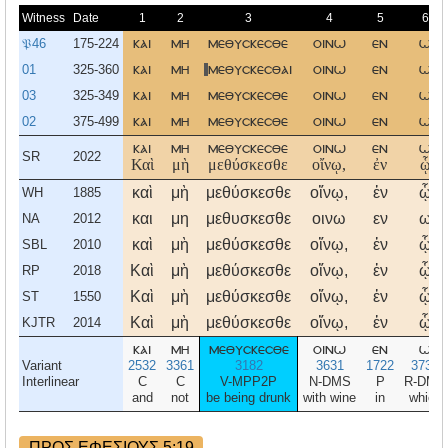
Witness
Date
1
2
3
4
5
6
𝔓46
175-224
και
μη
μεθυσκεσθε
οινω
εν
ω
01
325-360
και
μη
μεθυσκεσθαι
οινω
εν
ω
03
325-349
και
μη
μεθυσκεσθε
οινω
εν
ω
02
375-499
και
μη
μεθυσκεσθε
οινω
εν
ω
και
μη
μεθυσκεσθε
οινω
εν
ω
SR
2022
Καὶ
μὴ
μεθύσκεσθε
οἴνῳ,
ἐν
ᾧ
καὶ
μὴ
μεθύσκεσθε
οἴνῳ,
ἐν
ᾧ
WH
1885
και
μη
μεθυσκεσθε
οινω
εν
ω
NA
2012
καὶ
μὴ
μεθύσκεσθε
οἴνῳ,
ἐν
ᾧ
SBL
2010
Καὶ
μὴ
μεθύσκεσθε
οἴνῳ,
ἐν
ᾧ
RP
2018
Καὶ
μὴ
μεθύσκεσθε
οἴνῳ,
ἐν
ᾧ
ST
1550
Καὶ
μὴ
μεθύσκεσθε
οἴνῳ,
ἐν
ᾧ
KJTR
2014
και
μη
μεθυσκεσθε
οινω
εν
ω
Variant
2532
3361
3182
3631
1722
3739
Interlinear
C
C
V-MPP2P
N-DMS
P
R-DMS
and
not
be being drunk
with wine
in
which
ΠΡΟΣ ΕΦΕΣΙΟΥΣ 5:19