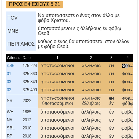
ΠΡΟΣ ΕΦΕΣΙΟΥΣ 5:21
Να υποτάσσεστε ο ένας στον άλλο με
TGV
φόβο Χριστού.
ὑποτασσόμενοι εἰς ἀλλήλους ἐν φόβῳ
MNB
Θεοῦ.
καθώς ο ένας θα υποτάσσεται στον άλλον
ΠΕΡΓΑΜΟΣ
με φόβο Θεού.
Witness
Date
1
2
3
4
𝔓46
175-224
υποτασσομενοι
αλληλοισ
εν
φ
ο
βω
01
325-360
υποτασσομενοι
αλληλοισ
εν
φοβω
03
325-349
υποτασσομενοι
αλληλοισ
εν
φοβω
02
375-499
υποτασσομενοι
αλληλοισ
εν
φοβω
υποτασσομενοι
αλληλοισ
εν
φοβω
SR
2022
ὑποτασσόμενοι
ἀλλήλοις
ἐν
φόβῳ
ὑποτασσόμενοι
ἀλλήλοις
ἐν
φόβῳ
WH
1885
υποτασσομενοι
αλληλοις
εν
φοβω
NA
2012
ὑποτασσόμενοι
ἀλλήλοις
ἐν
φόβῳ
SBL
2010
ὑποτασσόμενοι
ἀλλήλοις
ἐν
φόβῳ
RP
2018