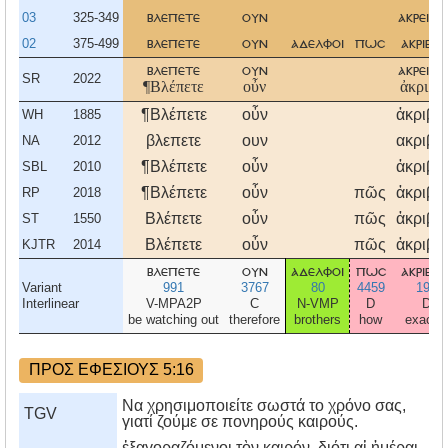
03
325-349
βλεπετε
ουν
ακρειβω
02
375-499
βλεπετε
ουν
αδελφοι
πωσ
ακριβω
βλεπετε
ουν
ακρειβω
SR
2022
¶Βλέπετε
οὖν
ἀκριβῶ
¶Βλέπετε
οὖν
ἀκριβῶ
WH
1885
βλεπετε
ουν
ακριβω
NA
2012
¶Βλέπετε
οὖν
ἀκριβῶ
SBL
2010
¶Βλέπετε
οὖν
πῶς
ἀκριβῶ
RP
2018
Βλέπετε
οὖν
πῶς
ἀκριβῶ
ST
1550
Βλέπετε
οὖν
πῶς
ἀκριβῶ
KJTR
2014
βλεπετε
ουν
αδελφοι
πωσ
ακριβω
Variant
991
3767
80
4459
199
Interlinear
V-MPA2P
C
N-VMP
D
D
be watching out
therefore
brothers
how
exactly
ΠΡΟΣ ΕΦΕΣΙΟΥΣ 5:16
Να χρησιμοποιείτε σωστά το χρόνο σας,
TGV
γιατί ζούμε σε πονηρούς καιρούς.
ἐξαγοραζόμενοι τὸν καιρόν, διότι αἱ ἡμέραι