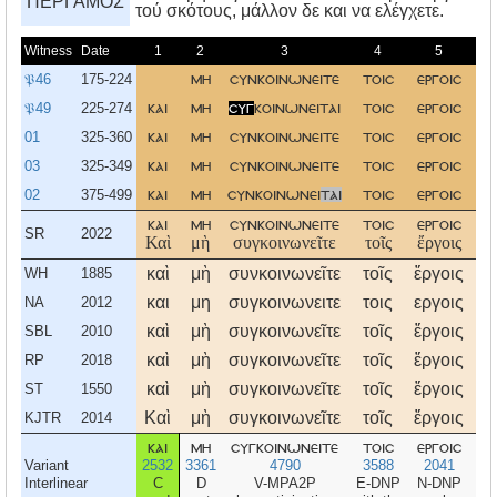
ΠΕΡΓΑΜΟΣ
τού σκότους, μάλλον δε και να ελέγχετε.
Witness
Date
1
2
3
4
5
𝔓46
175-224
μη
συνκοινωνειτε
τοισ
εργοισ
το
𝔓49
225-274
και
μη
συγ
κοινωνειται
τοισ
εργοισ
τ
01
325-360
και
μη
συνκοινωνειτε
τοισ
εργοισ
το
03
325-349
και
μη
συνκοινωνειτε
τοισ
εργοισ
το
02
375-499
και
μη
συνκοινωνει
ται
τοισ
εργοισ
το
και
μη
συνκοινωνειτε
τοισ
εργοισ
το
SR
2022
Καὶ
μὴ
συγκοινωνεῖτε
τοῖς
ἔργοις
το
καὶ
μὴ
συνκοινωνεῖτε
τοῖς
ἔργοις
το
WH
1885
και
μη
συγκοινωνειτε
τοις
εργοις
το
NA
2012
καὶ
μὴ
συγκοινωνεῖτε
τοῖς
ἔργοις
το
SBL
2010
καὶ
μὴ
συγκοινωνεῖτε
τοῖς
ἔργοις
το
RP
2018
καὶ
μὴ
συγκοινωνεῖτε
τοῖς
ἔργοις
το
ST
1550
Καὶ
μὴ
συγκοινωνεῖτε
τοῖς
ἔργοις
το
KJTR
2014
και
μη
συγκοινωνειτε
τοισ
εργοισ
το
Variant
2532
3361
4790
3588
2041
35
Interlinear
C
D
V-MPA2P
E-DNP
N-DNP
E-