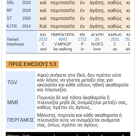
καὶ
περιπατεῖτε
ἐν
ἀγάπῃ,
καθὼς
καὶ
SBL
2010
καὶ
περιπατεῖτε
ἐν
ἀγάπῃ,
καθὼς
καὶ
RP
2018
καὶ
περιπατεῖτε
ἐν
ἀγάπῃ,
καθὼς
καὶ
ST
1550
Καὶ
περιπατεῖτε
ἐν
ἀγάπῃ,
καθὼς
καὶ
KJTR
2014
και
περιπατειτε
εν
αγαπη
καθωσ
και
Variant
2532
4043
1722
26
2531
2532
Interlinear
C
V-MPA2P
P
N-DFS
C
D
and
be walking
in
love
as
also
ΠΡΟΣ ΕΦΕΣΙΟΥΣ 5:3
Αφού ανήκετε στο Θεό, δεν πρέπει ούτε
καν λόγος να γίνεται μεταξύ σας για
TGV
ακολασία και κάθε είδους ηθική ακαθαρσία
και πλεονεξία.
Πορνεία δὲ καὶ πᾶσα ἀκαθαρσία ἤ
MNB
πλεονεξία μηδὲ ἄς ὀνομάζηται μεταξὺ σας,
καθὼς πρέπει εἰς ἁγίους,
Mάλιστα, πορνεία και κάθε ακαθαρσία ή
ΠΕΡΓΑΜΟΣ
πλεονεξία ούτε να ονομάζεται ανάμεσά
σας, όπως πρέπει σε αγίους·