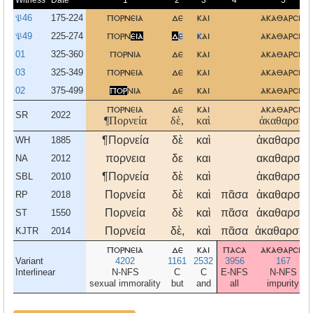
Witness
Date
1
2
3
4
5
𝔓46
175-224
πορνεια
δε
και
ακαθαρσια
𝔓49
225-274
πορν
εια
δ
ε
κ
αι
ακαθαρσια
01
325-360
πορνια
δε
και
ακαθαρσια
03
325-349
πορνεια
δε
και
ακαθαρσια
02
375-499
πορ
νια
δε
και
ακαθαρσια
πορνεια
δε
και
ακαθαρσια
SR
2022
¶Πορνεία
δὲ,
καὶ
ἀκαθαρσία
¶Πορνεία
δὲ
καὶ
ἀκαθαρσία
WH
1885
πορνεια
δε
και
ακαθαρσια
NA
2012
¶Πορνεία
δὲ
καὶ
ἀκαθαρσία
SBL
2010
Πορνεία
δὲ
καὶ
πᾶσα
ἀκαθαρσία
RP
2018
Πορνεία
δὲ
καὶ
πᾶσα
ἀκαθαρσία
ST
1550
Πορνεία
δὲ,
καὶ
πᾶσα
ἀκαθαρσία,
KJTR
2014
πορνεια
δε
και
πασα
ακαθαρσια
Variant
4202
1161
2532
3956
167
Interlinear
N-NFS
C
C
E-NFS
N-NFS
sexual immorality
but
and
all
impurity