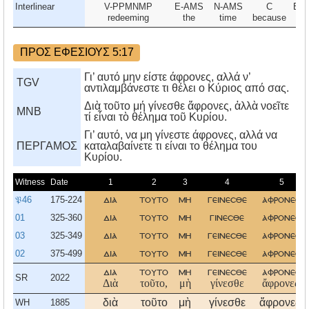
Interlinear
V-PPMNMP
E-AMS
N-AMS
C
E-
redeeming
the
time
because
th
ΠΡΟΣ ΕΦΕΣΙΟΥΣ 5:17
Γι’ αυτό μην είστε άφρονες, αλλά ν’
TGV
αντιλαμβάνεστε τι θέλει ο Κύριος από σας.
Διὰ τοῦτο μή γίνεσθε ἄφρονες, ἀλλὰ νοεῖτε
MNB
τί εἶναι τὸ θέλημα τοῦ Κυρίου.
Γι’ αυτό, να μη γίνεστε άφρονες, αλλά να
ΠΕΡΓΑΜΟΣ
καταλαβαίνετε τι είναι το θέλημα του
Kυρίου.
Witness
Date
1
2
3
4
5
𝔓46
175-224
δια
τουτο
μη
γεινεσθε
αφρονεσ
01
325-360
δια
τουτο
μη
γινεσθε
αφρονεσ
03
325-349
δια
τουτο
μη
γεινεσθε
αφρονεσ
02
375-499
δια
τουτο
μη
γεινεσθε
αφρονεσ
δια
τουτο
μη
γεινεσθε
αφρονεσ
SR
2022
Διὰ
τοῦτο,
μὴ
γίνεσθε
ἄφρονες,
διὰ
τοῦτο
μὴ
γίνεσθε
ἄφρονες,
WH
1885