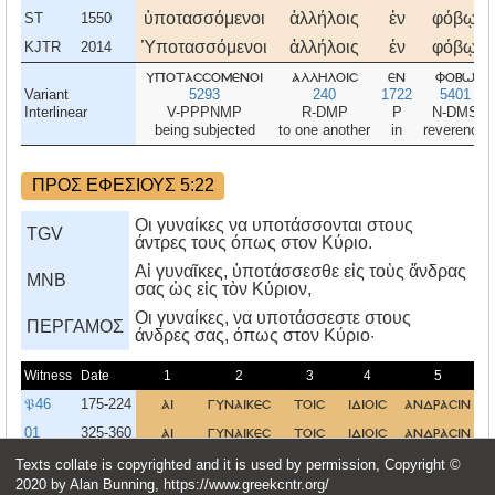
ὑποτασσόμενοι
ἀλλήλοις
ἐν
φόβῳ
ST
1550
Ὑποτασσόμενοι
ἀλλήλοις
ἐν
φόβῳ
KJTR
2014
υποτασσομενοι
αλληλοισ
εν
φοβω
Variant
5293
240
1722
5401
Interlinear
V-PPPNMP
R-DMP
P
N-DMS
being subjected
to one another
in
reverence
ΠΡΟΣ ΕΦΕΣΙΟΥΣ 5:22
Οι γυναίκες να υποτάσσονται στους
TGV
άντρες τους όπως στον Κύριο.
Αἱ γυναῖκες, ὑποτάσσεσθε εἰς τοὺς ἄνδρας
MNB
σας ὡς εἰς τὸν Κύριον,
Oι γυναίκες, να υποτάσσεστε στους
ΠΕΡΓΑΜΟΣ
άνδρες σας, όπως στον Kύριο·
Witness
Date
1
2
3
4
5
𝔓46
175-224
αι
γυναικεσ
τοισ
ιδιοισ
ανδρασιν
01
325-360
αι
γυναικεσ
τοισ
ιδιοισ
ανδρασιν
03
325-349
αι
γυναικεσ
τοισ
ιδιοισ
ανδρασιν
Texts collate is copyrighted and it is used by permission, Copyright ©
2020 by Alan Bunning, https://www.greekcntr.org/
02
375-499
αι
γυναικεσ
τοισ
ιδιοισ
ανδρασιν