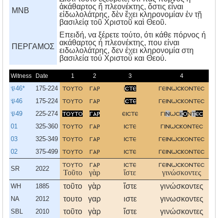
ἀκάθαρτος ἤ πλεονέκτης, ὅστις εἶναι
MNB
εἰδωλολάτρης, δὲν ἔχει κληρονομίαν ἐν τῇ
βασιλείᾳ τοῦ Χριστοῦ καὶ Θεοῦ.
Eπειδή, να ξέρετε τούτο, ότι κάθε πόρνος ή
ακάθαρτος ή πλεονέκτης, που είναι
ΠΕΡΓΑΜΟΣ
ειδωλολάτρης, δεν έχει κληρονομία στη
βασιλεία τού Xριστού και Θεού.
Witness
Date
1
2
3
4
5
𝔓46*
175-224
τουτο
γαρ
ι
στε
γεινωσκοντεσ
οτ
𝔓46
175-224
τουτο
γαρ
ι
στε
γεινωσκοντεσ
οτ
𝔓49
225-274
τουτο
γαρ
ειστε
γι
ν
ωσ
κ
ο
ν
τ
εσ
οτ
01
325-360
τουτο
γαρ
ιστε
γινωσκοντεσ
οτ
03
325-349
τουτο
γαρ
ιστε
γεινωσκοντεσ
οτ
02
375-499
τουτο
γαρ
ιστε
γεινωσκοντεσ
οτ
τουτο
γαρ
ιστε
γεινωσκοντεσ
οτ
SR
2022
Τοῦτο
γὰρ
ἴστε
γινώσκοντες
ὅτ
τοῦτο
γὰρ
ἴστε
γινώσκοντες
ὅτ
WH
1885
τουτο
γαρ
ιστε
γινωσκοντες
οτ
NA
2012
τοῦτο
γὰρ
ἴστε
γινώσκοντες
ὅτ
SBL
2010