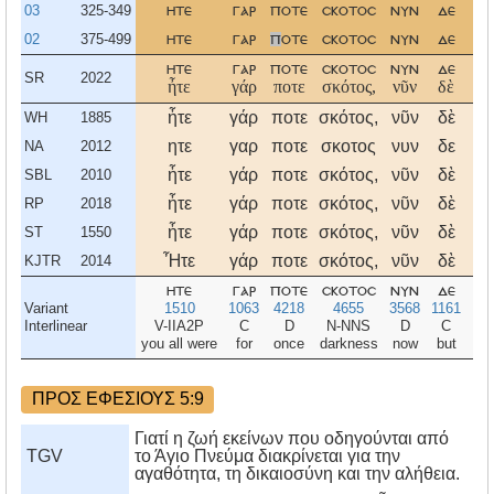
03
325-349
ητε
γαρ
ποτε
σκοτοσ
νυν
δε
φ
02
375-499
ητε
γαρ
π
οτε
σκοτοσ
νυν
δε
φ
ητε
γαρ
ποτε
σκοτοσ
νυν
δε
φ
SR
2022
ἦτε
γάρ
ποτε
σκότος,
νῦν
δὲ
φ
ἦτε
γάρ
ποτε
σκότος,
νῦν
δὲ
φ
WH
1885
ητε
γαρ
ποτε
σκοτος
νυν
δε
φ
NA
2012
ἦτε
γάρ
ποτε
σκότος,
νῦν
δὲ
φ
SBL
2010
ἦτε
γάρ
ποτε
σκότος,
νῦν
δὲ
φ
RP
2018
ἦτε
γάρ
ποτε
σκότος,
νῦν
δὲ
φ
ST
1550
Ἦτε
γάρ
ποτε
σκότος,
νῦν
δὲ
φ
KJTR
2014
ητε
γαρ
ποτε
σκοτοσ
νυν
δε
φ
Variant
1510
1063
4218
4655
3568
1161
54
Interlinear
V-IIA2P
C
D
N-NNS
D
C
N-
you all were
for
once
darkness
now
but
li
ΠΡΟΣ ΕΦΕΣΙΟΥΣ 5:9
Γιατί η ζωή εκείνων που οδηγούνται από
TGV
το Άγιο Πνεύμα διακρίνεται για την
αγαθότητα, τη δικαιοσύνη και την αλήθεια.