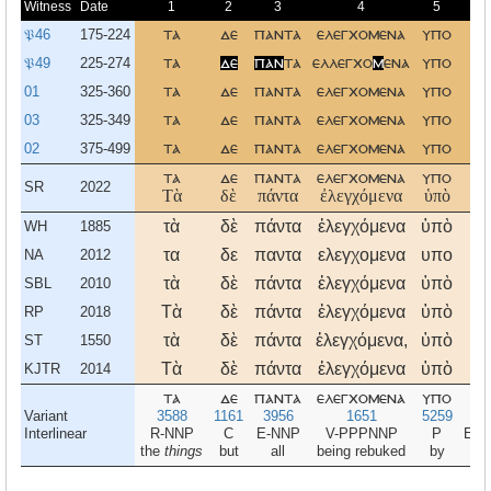
Witness
Date
1
2
3
4
5
6
𝔓46
175-224
τα
δε
παντα
ελεγχομενα
υπο
το
𝔓49
225-274
τα
δε
παν
τα
ελλεγχο
μ
ενα
υπο
το
01
325-360
τα
δε
παντα
ελεγχομενα
υπο
το
03
325-349
τα
δε
παντα
ελεγχομενα
υπο
το
02
375-499
τα
δε
παντα
ελεγχομενα
υπο
το
τα
δε
παντα
ελεγχομενα
υπο
το
SR
2022
Τὰ
δὲ
πάντα
ἐλεγχόμενα
ὑπὸ
το
τὰ
δὲ
πάντα
ἐλεγχόμενα
ὑπὸ
το
WH
1885
τα
δε
παντα
ελεγχομενα
υπο
το
NA
2012
τὰ
δὲ
πάντα
ἐλεγχόμενα
ὑπὸ
το
SBL
2010
Τὰ
δὲ
πάντα
ἐλεγχόμενα
ὑπὸ
το
RP
2018
τὰ
δὲ
πάντα
ἐλεγχόμενα,
ὑπὸ
το
ST
1550
Τὰ
δὲ
πάντα
ἐλεγχόμενα
ὑπὸ
το
KJTR
2014
τα
δε
παντα
ελεγχομενα
υπο
το
Variant
3588
1161
3956
1651
5259
35
Interlinear
R-NNP
C
E-NNP
V-PPPNNP
P
E-G
the
things
but
all
being rebuked
by
th