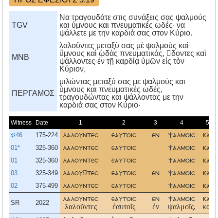
Να τραγουδάτε στις συνάξεις σας ψαλμούς
TGV
και ύμνους και πνευματικές ωδές· να
ψάλλετε με την καρδιά σας στον Κύριο.
λαλοῦντες μεταξὺ σας μὲ ψαλμοὺς καὶ
ὕμνους καὶ ᾠδὰς πνευματικάς, δοντες καὶ
MNB
ψάλλοντες ἐν τῇ καρδίᾳ ὑμῶν εἰς τὸν
Κύριον,
μιλώντας μεταξύ σας με ψαλμούς και
ύμνους και πνευματικές ωδές,
ΠΕΡΓΑΜΟΣ
τραγουδώντας και ψάλλοντας με την
καρδιά σας στον Kύριο·
Witness
Date
1
2
3
4
5
𝔓46
175-224
λαλουντεσ
εαυτοισ
εν
ψαλμοισ
και
01*
325-360
λαλουντεσ
εαυτοισ
ψαλμοισ
και
01
325-360
λαλουντεσ
εαυτοισ
ψαλμοισ
και
03
325-349
λαλουτεσ
εαυτοισ
εν
ψαλμοισ
και
02
375-499
λαλουντεσ
εαυτοισ
ψαλμοισ
και
λαλουντεσ
εαυτοισ
εν
ψαλμοισ
και
SR
2022
λαλοῦντες
ἑαυτοῖς
ἐν
ψαλμοῖς,
καὶ