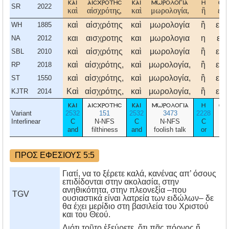
και
αισχροτησ
και
μωρολογια
η
ευ
SR
2022
καὶ
αἰσχρότης,
καὶ
μωρολογία,
ἢ
εὐτ
καὶ
αἰσχρότης
καὶ
μωρολογία
ἢ
εὐτ
WH
1885
και
αισχροτης
και
μωρολογια
η
ευτ
NA
2012
καὶ
αἰσχρότης
καὶ
μωρολογία
ἢ
εὐτ
SBL
2010
καὶ
αἰσχρότης,
καὶ
μωρολογία,
ἢ
εὐτ
RP
2018
καὶ
αἰσχρότης,
καὶ
μωρολογία,
ἢ
εὐτ
ST
1550
Καὶ
αἰσχρότης,
καὶ
μωρολογία,
ἢ
εὐτ
KJTR
2014
και
αισχροτησ
και
μωρολογια
η
ευ
Variant
2532
151
2532
3473
2228
Interlinear
C
N-NFS
C
N-NFS
C
and
filthiness
and
foolish talk
or
cru
ΠΡΟΣ ΕΦΕΣΙΟΥΣ 5:5
Γιατί, να το ξέρετε καλά, κανένας απ’ όσους
επιδίδονται στην ακολασία, στην
ανηθικότητα, στην πλεονεξία –που
TGV
ουσιαστικά είναι λατρεία των ειδώλων– δε
θα έχει μερίδιο στη βασιλεία του Χριστού
και του Θεού.
Διότι τοῦτο ἐξεύρετε, ὅτι πᾶς πόρνος ἤ