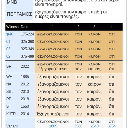
MNB
εἶναι πονηραί.
εξαγοραζόμενοι τον καιρό, επειδή οι
ΠΕΡΓΑΜΟΣ
ημέρες είναι πονηρές.
Witness
Date
1
2
3
4
5
𝔓46
175-224
εξαγοραζομενοι
τον
καιρον
οτι
α
01
325-360
εξαγοραζομενοι
τον
καιρον
οτι
α
03
325-349
εξαγοραζομενοι
τον
καιρον
οτι
α
02
375-499
εξαγοραζομενοι
τον
καιρον
οτι
α
εξαγοραζομενοι
τον
καιρον
οτι
α
SR
2022
ἐξαγοραζόμενοι
τὸν
καιρόν,
ὅτι
α
ἐξαγοραζόμενοι
τὸν
καιρόν,
ὅτι
α
WH
1885
εξαγοραζομενοι
τον
καιρον
οτι
α
NA
2012
ἐξαγοραζόμενοι
τὸν
καιρόν,
ὅτι
α
SBL
2010
ἐξαγοραζόμενοι
τὸν
καιρόν,
ὅτι
α
RP
2018
ἐξαγοραζόμενοι
τὸν
καιρὸν,
ὅτι
α
ST
1550
Ἐξαγοραζόμενοι
τὸν
καιρόν,
ὅτι
α
KJTR
2014
εξαγοραζομενοι
τον
καιρον
οτι
α
Variant
1805
3588
2540
3754
35