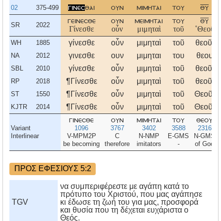
02
375-499
γινεσ
θαι
ουν
μιμηται
του
θυ
γεινεσθε
ουν
μειμηται
του
θυ
SR
2022
Γίνεσθε
οὖν
μιμηταὶ
τοῦ
˚Θεοῦ
γίνεσθε
οὖν
μιμηταὶ
τοῦ
θεοῦ,
WH
1885
γινεσθε
ουν
μιμηται
του
θεου
NA
2012
γίνεσθε
οὖν
μιμηταὶ
τοῦ
θεοῦ,
SBL
2010
¶Γίνεσθε
οὖν
μιμηταὶ
τοῦ
θεοῦ,
RP
2018
¶Γίνεσθε
οὖν
μιμηταὶ
τοῦ
Θεοῦ,
ST
1550
¶Γίνεσθε
οὖν
μιμηταὶ
τοῦ
Θεοῦ,
KJTR
2014
γινεσθε
ουν
μιμηται
του
θεου
Variant
1096
3767
3402
3588
2316
Interlinear
V-MPM2P
C
N-NMP
E-GMS
N-GMS
be becoming
therefore
imitators
-
of God
ΠΡΟΣ ΕΦΕΣΙΟΥΣ 5:2
να συμπεριφέρεστε με αγάπη κατά το
πρότυπο του Χριστού, που μας αγάπησε
TGV
κι έδωσε τη ζωή του για μας, προσφορά
και θυσία που τη δέχεται ευχάριστα ο
Θεός.