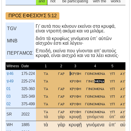
and
not
be participating
with the
works
ΠΡΟΣ ΕΦΕΣΙΟΥΣ 5:12
Γι’ αυτά που κάνουν εκείνοι στα κρυφά,
TGV
είναι ντροπή ακόμα και να μιλάμε.
διότι τὰ κρυφίως γινόμενα ὑπ᾿ αὐτῶν
MNB
αἰσχρὸν ἐστι καὶ λέγειν·
Eπειδή, εκείνα που γίνονται απ’ αυτούς
ΠΕΡΓΑΜΟΣ
κρυφά, είναι αισχρό και να τα λέει κανείς·
Witness
Date
1
2
3
4
5
6
𝔓46
175-224
τα
γαρ
κρυβη
γεινομενα
υπ
αυτω
𝔓49
225-274
τα
κρυφη
γινο
μενα
υπ
αυτω
01
325-360
τα
γαρ
κρυφη
γινομενα
υπ
αυτω
03
325-349
τα
γαρ
κρυφη
γεινομενα
υπ
αυτω
02
375-499
τα
γαρ
κρυφη
γεινομενα
υπ
αυτω
τα
γαρ
κρυφη
γεινομενα
υπ
αυτω
SR
2022
τὰ
γὰρ
κρυφῇ
γινόμενα
ὑπʼ
αὐτῶν
τὰ
γὰρ
κρυφῇ
γινόμενα
ὑπʼ
αὐτῶ
WH
1885