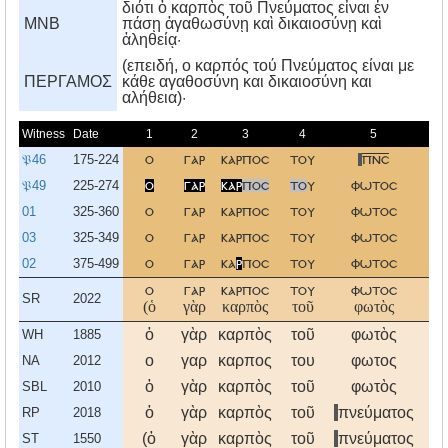
διότι ὁ καρπὸς τοῦ Πνεύματος εἶναι ἐν
MNB
πάσῃ ἀγαθωσύνῃ καὶ δικαιοσύνῃ καὶ
ἀληθείᾳ·
(επειδή, ο καρπός τού Πνεύματος είναι με
ΠΕΡΓΑΜΟΣ
κάθε αγαθοσύνη και δικαιοσύνη και
αλήθεια)·
Witness
Date
1
2
3
4
5
6
𝔓46
175-224
ο
γαρ
καρποσ
του
πνσ
εν
𝔓49
225-274
ο
γαρ
καρ
ποσ
το
υ
φωτοσ
εν
01
325-360
ο
γαρ
καρποσ
του
φωτοσ
εν
03
325-349
ο
γαρ
καρποσ
του
φωτοσ
ε
02
375-499
ο
γαρ
κα
ρ
ποσ
του
φωτοσ
εν
ο
γαρ
καρποσ
του
φωτοσ
εν
SR
2022
(ὁ
γὰρ
καρπὸς
τοῦ
φωτὸς
ἐν
ὁ
γὰρ
καρπὸς
τοῦ
φωτὸς
ἐν
WH
1885
ο
γαρ
καρπος
του
φωτος
εν
NA
2012
ὁ
γὰρ
καρπὸς
τοῦ
φωτὸς
ἐν
SBL
2010
ὁ
γὰρ
καρπὸς
τοῦ
πνεύματος
ἐν
RP
2018
(ὁ
γὰρ
καρπὸς
τοῦ
πνεύματος
ἐν
ST
1550