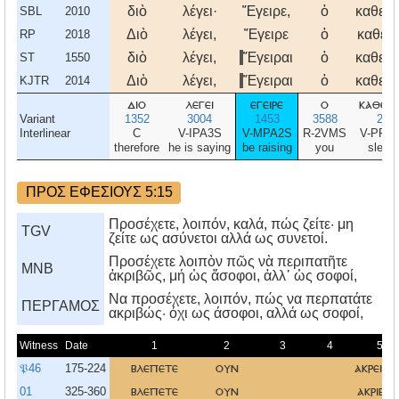
διὸ
λέγει·
Ἔγειρε,
ὁ
καθεύ
SBL
2010
Διὸ
λέγει,
Ἔγειρε
ὁ
καθεύ
RP
2018
διὸ
λέγει,
Ἔγειραι
ὁ
καθεύ
ST
1550
Διὸ
λέγει,
Ἔγειραι
ὁ
καθεύ
KJTR
2014
διο
λεγει
εγειρε
ο
καθευ
Variant
1352
3004
1453
3588
251
Interlinear
C
V-IPA3S
V-MPA2S
R-2VMS
V-PPA
therefore
he is saying
be raising
you
sleep
ΠΡΟΣ ΕΦΕΣΙΟΥΣ 5:15
Προσέχετε, λοιπόν, καλά, πώς ζείτε· μη
TGV
ζείτε ως ασύνετοι αλλά ως συνετοί.
Προσέχετε λοιπὸν πῶς νὰ περιπατῆτε
MNB
ἀκριβῶς, μή ὡς ἄσοφοι, ἀλλ᾿ ὡς σοφοί,
Nα προσέχετε, λοιπόν, πώς να περπατάτε
ΠΕΡΓΑΜΟΣ
ακριβώς· όχι ως άσοφοι, αλλά ως σοφοί,
Witness
Date
1
2
3
4
5
𝔓46
175-224
βλεπετε
ουν
ακρειβω
01
325-360
βλεπετε
ουν
ακριβω