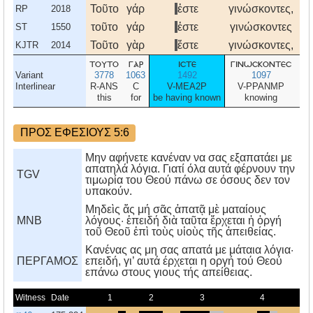
Τοῦτο
γάρ
ἐστε
γινώσκοντες,
ὅτ
RP
2018
τοῦτο
γάρ
ἐστε
γινώσκοντες
ὅτ
ST
1550
Τοῦτο
γὰρ
ἔστε
γινώσκοντες,
ὅτ
KJTR
2014
τουτο
γαρ
ιστε
γινωσκοντεσ
οτ
Variant
3778
1063
1492
1097
37
Interlinear
R-ANS
C
V-MEA2P
V-PPANMP
this
for
be having known
knowing
th
ΠΡΟΣ ΕΦΕΣΙΟΥΣ 5:6
Μην αφήνετε κανέναν να σας εξαπατάει με
απατηλά λόγια. Γιατί όλα αυτά φέρνουν την
TGV
τιμωρία του Θεού πάνω σε όσους δεν τον
υπακούν.
Μηδεὶς ἄς μή σᾶς ἀπατᾷ μὲ ματαίους
MNB
λόγους· ἐπειδή διὰ ταῦτα ἔρχεται ἡ ὀργή
τοῦ Θεοῦ ἐπὶ τοὺς υἱοὺς τῆς ἀπειθείας.
Kανένας ας μη σας απατά με μάταια λόγια·
ΠΕΡΓΑΜΟΣ
επειδή, γι’ αυτά έρχεται η οργή τού Θεού
επάνω στους γιους τής απείθειας.
Witness
Date
1
2
3
4
5