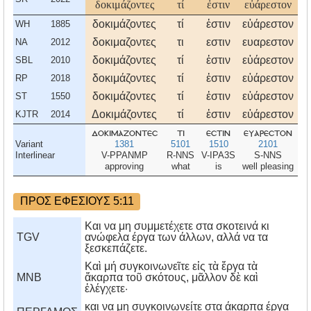
δοκιμάζοντες
τί
ἐστιν
εὐάρεστον
δοκιμάζοντες
τί
ἐστιν
εὐάρεστον
WH
1885
δοκιμαζοντες
τι
εστιν
ευαρεστον
NA
2012
δοκιμάζοντες
τί
ἐστιν
εὐάρεστον
SBL
2010
δοκιμάζοντες
τί
ἐστιν
εὐάρεστον
RP
2018
δοκιμάζοντες
τί
ἐστιν
εὐάρεστον
ST
1550
Δοκιμάζοντες
τί
ἐστιν
εὐάρεστον
KJTR
2014
δοκιμαζοντεσ
τι
εστιν
ευαρεστον
Variant
1381
5101
1510
2101
3
Interlinear
V-PPANMP
R-NNS
V-IPA3S
S-NNS
E
approving
what
is
well pleasing
t
ΠΡΟΣ ΕΦΕΣΙΟΥΣ 5:11
Και να μη συμμετέχετε στα σκοτεινά κι
TGV
ανώφελα έργα των άλλων, αλλά να τα
ξεσκεπάζετε.
Καὶ μή συγκοινωνεῖτε εἰς τὰ ἔργα τὰ
MNB
ἄκαρπα τοῦ σκότους, μᾶλλον δὲ καὶ
ἐλέγχετε·
και να μη συγκοινωνείτε στα άκαρπα έργα