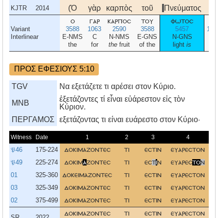
(Ὁ
γὰρ
καρπὸς
τοῦ
Πνεύματος
ἐν
KJTR
2014
ο
γαρ
καρποσ
του
φωτοσ
εν
Variant
3588
1063
2590
3588
5457
172
Interlinear
E-NMS
C
N-NMS
E-GNS
N-GNS
P
the
for
the
fruit
of the
light
is
in
ΠΡΟΣ ΕΦΕΣΙΟΥΣ 5:10
TGV
Να εξετάζετε τι αρέσει στον Κύριο.
ἐξετάζοντες τί εἶναι εὐάρεστον εἰς τὸν
MNB
Κύριον.
ΠΕΡΓΑΜΟΣ
εξετάζοντας τι είναι ευάρεστο στον Kύριο·
Witness
Date
1
2
3
4
𝔓46
175-224
δοκιμαζοντεσ
τι
εστιν
ευαρεστον
𝔓49
225-274
δοκιμ
α
ζοντεσ
τι
εσ
τ
ι
ν
ευαρεσ
το
ν
01
325-360
δοκειμαζοντεσ
τι
εστιν
ευαρεστον
03
325-349
δοκιμαζοντεσ
τι
εστιν
ευαρεστον
02
375-499
δοκιμαζοντεσ
τι
εστιν
ευαρεστον
δοκιμαζοντεσ
τι
εστιν
ευαρεστον
SR
2022