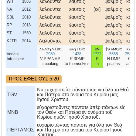
λαλοῦντες
ἑαυτοῖς
ψαλμοῖς
καὶ
WH
1885
λαλουντες
εαυτοις
[εν]
ψαλμοις
και
NA
2012
λαλοῦντες
ἑαυτοῖς
ψαλμοῖς
καὶ
SBL
2010
λαλοῦντες
ἑαυτοῖς
ψαλμοῖς
καὶ
RP
2018
λαλοῦντες
ἑαυτοῖς
ψαλμοῖς
καὶ
ST
1550
Λαλοῦντες
ἑαυτοῖς
ψαλμοῖς
καὶ
KJTR
2014
λαλουντεσ
εαυτοισ
εν
ψαλμοισ
και
Variant
2980
1438
1722
5568
2532
Interlinear
V-PPANMP
R-3DMP
P
N-DMP
C
speaking
to themselves
in
psalms
and
ΠΡΟΣ ΕΦΕΣΙΟΥΣ 5:20
Να ευχαριστείτε πάντοτε και για όλα το Θεό
TGV
και Πατέρα στο όνομα του Κυρίου μας
Ιησού Χριστού.
εὐχαριστοῦντες πάντοτε ὑπὲρ πάντων εἰς
MNB
τὸν Θεὸν καὶ Πατέρα ἐν ὀνόματι τοῦ
Κυρίου ἡμῶν Ἰησοῦ Χριστοῦ,
ευχαριστώντας πάντοτε για όλα τον Θεό
ΠΕΡΓΑΜΟΣ
και Πατέρα στο όνομα του Kυρίου Iησού
Xριστού·