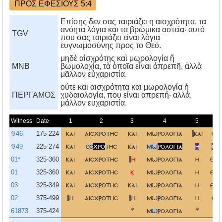
ΠΡΟΣ ΕΦΕΣΙΟΥΣ 5:4
Επίσης δεν σας ταιριάζει η αισχρότητα, τα
ανόητα λόγια και τα βρώμικα αστεία· αυτό
TGV
που σας ταιριάζει είναι λόγια
ευγνωμοσύνης προς το Θεό.
μηδὲ αἰσχρότης καὶ μωρολογία ἤ
MNB
βωμολοχία, τὰ ὁποῖα εἶναι ἀπρεπῆ, ἀλλὰ
μᾶλλον εὐχαριστία.
ούτε και αισχρότητα και μωρολογία ή
ΠΕΡΓΑΜΟΣ
χυδαιολογία, που είναι απρεπή· αλλά,
μάλλον ευχαριστία.
Witness
Date
1
2
3
4
5
𝔓46
175-224
και
αισχροτησ
και
μωρολογια
και
ευ
𝔓49
225-274
και
ε
σ
χρο
τησ
και
μω
ρολογια
η
ευ
01*
325-360
και
αισχροτησ
η
μωρολογια
η
ευτ
01
325-360
και
αισχροτησ
ϗ
μωρολογια
η
ευτ
03
325-349
και
αισχροτησ
και
μωρολογια
η
ευτ
02
375-499
η
αισχροτησ
η
μω
ρ
ολογια
η
ευ
61873
375-424
*
μ
ω
ρολογια
*