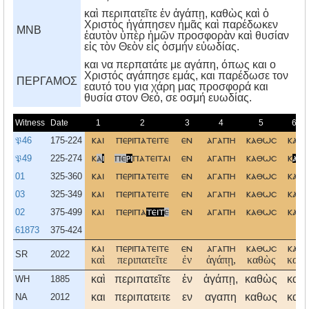
καὶ περιπατεῖτε ἐν ἀγάπῃ, καθὼς καὶ ὁ
Χριστὸς ἠγάπησεν ἡμᾶς καὶ παρέδωκεν
MNB
ἑαυτὸν ὑπὲρ ἡμῶν προσφορὰν καὶ θυσίαν
εἰς τὸν Θεὸν εἰς ὀσμήν εὐωδίας.
και να περπατάτε με αγάπη, όπως και ο
Xριστός αγάπησε εμάς, και παρέδωσε τον
ΠΕΡΓΑΜΟΣ
εαυτό του για χάρη μας προσφορά και
θυσία στον Θεό, σε οσμή ευωδίας.
Witness
Date
1
2
3
4
5
6
𝔓46
175-224
και
περιπατειτε
εν
αγαπη
καθωσ
και
𝔓49
225-274
κ
α
ι
πε
ρι
πατειται
εν
αγαπη
καθωσ
κ
αι
01
325-360
και
περιπατειτε
εν
αγαπη
καθωσ
και
03
325-349
και
περιπατειτε
εν
αγαπη
καθωσ
και
02
375-499
και
περιπα
τειτ
ε
εν
αγαπη
καθωσ
και
61873
375-424
και
περιπατειτε
εν
αγαπη
καθωσ
και
SR
2022
καὶ
περιπατεῖτε
ἐν
ἀγάπῃ,
καθὼς
καὶ
καὶ
περιπατεῖτε
ἐν
ἀγάπῃ,
καθὼς
καὶ
WH
1885
και
περιπατειτε
εν
αγαπη
καθως
και
NA
2012