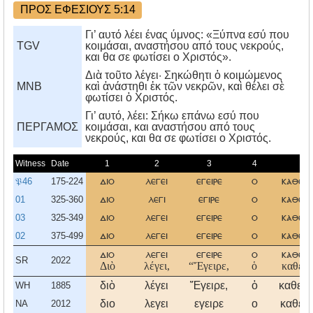
ΠΡΟΣ ΕΦΕΣΙΟΥΣ 5:14
Γι’ αυτό λέει ένας ύμνος: «Ξύπνα εσύ που
TGV
κοιμάσαι, αναστήσου από τους νεκρούς,
και θα σε φωτίσει ο Χριστός».
Διὰ τοῦτο λέγει· Σηκώθητι ὁ κοιμώμενος
MNB
καὶ ἀνάστηθι ἐκ τῶν νεκρῶν, καὶ θέλει σὲ
φωτίσει ὁ Χριστός.
Γι’ αυτό, λέει: Σήκω επάνω εσύ που
ΠΕΡΓΑΜΟΣ
κοιμάσαι, και αναστήσου από τους
νεκρούς, και θα σε φωτίσει ο Xριστός.
Witness
Date
1
2
3
4
5
𝔓46
175-224
διο
λεγει
εγειρε
ο
καθευ
01
325-360
διο
λεγι
εγιρε
ο
καθευ
03
325-349
διο
λεγει
εγειρε
ο
καθευ
02
375-499
διο
λεγει
εγειρε
ο
καθευ
διο
λεγει
εγειρε
ο
καθευ
SR
2022
Διὸ
λέγει,
“Ἔγειρε,
ὁ
καθεύ
διὸ
λέγει
Ἔγειρε,
ὁ
καθεύ
WH
1885
διο
λεγει
εγειρε
ο
καθευ
NA
2012