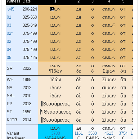
Witness
Date
1
2
3
4
5
6
𝔓45
200-224
ιδ
ων
δε
ο
σιμων
οτι
δια
01
325-360
ιδων
δε
ο
σιμων
οτι
δια
03
325-349
ιδων
δε
ο
σιμω
οτι
δια
02*
375-499
ιδων
δε
ο
σιμων
οτι
δια
02
375-499
ιδων
δε
ο
σιμων
οτι
δια
04
375-499
ιδων
δε
ο
σιμων
οτι
δια
05
375-425
ιδων
δε
ο
σιμων
οτι
δια
ιδων
δε
ο
σιμων
οτι
δια
SR
2022
¶Ἰδὼν
δὲ
ὁ
Σίμων
ὅτι
διὰ
Ἰδὼν
δὲ
ὁ
Σίμων
ὅτι
διὰ
WH
1885
ιδων
δε
ο
σιμων
οτι
δια
NA
2012
ἰδὼν
δὲ
ὁ
Σίμων
ὅτι
διὰ
SBL
2010
Θεασάμενος
δὲ
ὁ
Σίμων
ὅτι
διὰ
RP
2018
¶Θεασάμενος
δὲ
ὁ
Σίμων
ὅτι
διὰ
ST
1550
Θεασάμενος
δὲ
ὁ
Σίμων
ὅτι
διὰ
KJTR
2014
ιδων
δε
ο
σιμων
οτι
δια
Variant
3708
1161
3588
4613
3754
122
Interlinear
V-PAANMS
C
E-NMS
N-NMS
C
P