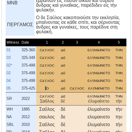
ἐμβαίνων εἰς πᾶσαν οἰκίαν καὶ σύρων
MNB
ἄνδρας καὶ γυναῖκας, παρέδιδεν εἰς τὴν
φυλακήν.
O δε Σαύλος κακοποιούσε την εκκλησία,
μπαίνοντας σε κάθε σπίτι, και σέρνοντας
ΠΕΡΓΑΜΟΣ
άνδρες και γυναίκες, τους παρέδινε στη
φυλακή.
Witness
Date
1
2
3
4
5
01
325-360
σαυλοσ
δε
ελυμαινετο
την
ε
03
325-349
σαυλοσ
δε
ελυμαινετο
την
ε
02*
375-499
σαυλοσ
δε
ελυμαινετο
την
02
375-499
σαυλοσ
δε
ελυμαινετο
την
ε
04
375-499
σαυλοσ
δε
ελυμαινετο
την
ε
05
375-425
ο
δε
σαυλοσ
ελυμενετο
την
ε
σαυλοσ
δε
ελυμαινετο
την
ε
SR
2022
Σαῦλος
δὲ
ἐλυμαίνετο
τὴν
ἐ
Σαῦλος
δὲ
ἐλυμαίνετο
τὴν
ἐ
WH
1885
σαυλος
δε
ελυμαινετο
την
ε
NA
2012
Σαῦλος
δὲ
ἐλυμαίνετο
τὴν
ἐ
SBL
2010