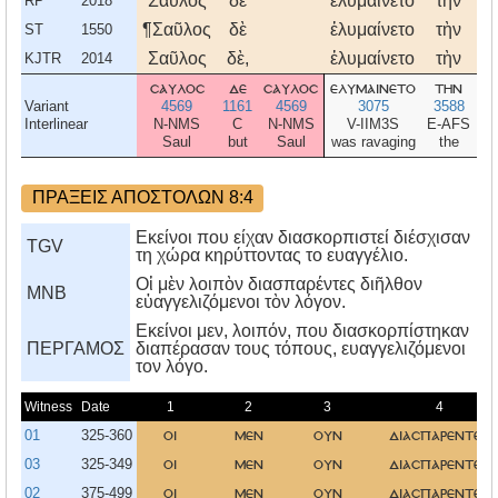
Σαῦλος
δὲ
ἐλυμαίνετο
τὴν
ἐκ
RP
2018
¶Σαῦλος
δὲ
ἐλυμαίνετο
τὴν
ἐκ
ST
1550
Σαῦλος
δὲ,
ἐλυμαίνετο
τὴν
ἐκ
KJTR
2014
σαυλοσ
δε
σαυλοσ
ελυμαινετο
την
ε
Variant
4569
1161
4569
3075
3588
Interlinear
N-NMS
C
N-NMS
V-IIM3S
E-AFS
Saul
but
Saul
was ravaging
the
ΠΡΑΞΕΙΣ ΑΠΟΣΤΟΛΩΝ 8:4
Εκείνοι που είχαν διασκορπιστεί διέσχισαν
TGV
τη χώρα κηρύττοντας το ευαγγέλιο.
Οἱ μὲν λοιπὸν διασπαρέντες διῆλθον
MNB
εὐαγγελιζόμενοι τὸν λόγον.
Eκείνοι μεν, λοιπόν, που διασκορπίστηκαν
ΠΕΡΓΑΜΟΣ
διαπέρασαν τους τόπους, ευαγγελιζόμενοι
τον λόγο.
Witness
Date
1
2
3
4
01
325-360
οι
μεν
ουν
διασπαρεντεσ
03
325-349
οι
μεν
ουν
διασπαρεντεσ
02
375-499
οι
μεν
ουν
διασπαρεντεσ