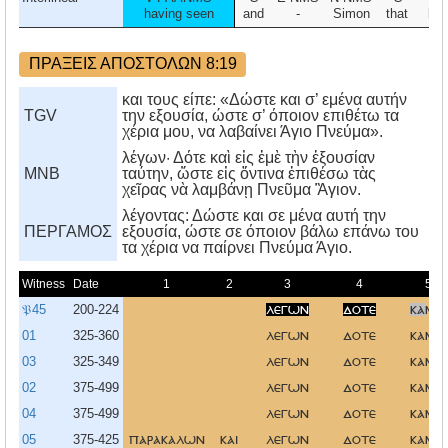
having seen
and
-
Simon
that
by
ΠΡΑΞΕΙΣ ΑΠΟΣΤΟΛΩΝ 8:19
και τους είπε: «Δώστε και σ’ εμένα αυτήν
TGV
την εξουσία, ώστε σ’ όποιον επιθέτω τα
χέρια μου, να λαβαίνει Άγιο Πνεύμα».
λέγων· Δότε καὶ εἰς ἐμὲ τὴν ἐξουσίαν
MNB
ταύτην, ὥστε εἰς ὅντινα ἐπιθέσω τὰς
χεῖρας νὰ λαμβάνῃ Πνεῦμα Ἃγιον.
λέγοντας: Δώστε και σε μένα αυτή την
ΠΕΡΓΑΜΟΣ
εξουσία, ώστε σε όποιον βάλω επάνω του
τα χέρια να παίρνει Πνεύμα Άγιο.
Witness
Date
1
2
3
4
5
𝔓45
200-224
λεγων
δοτε
κα
μοι
01
325-360
λεγων
δοτε
καμοι
03
325-349
λεγων
δοτε
καμοι
02
375-499
λεγων
δοτε
καμοι
04
375-499
λεγων
δοτε
καμοι
05
375-425
παρακαλων
και
λεγων
δοτε
καμοι