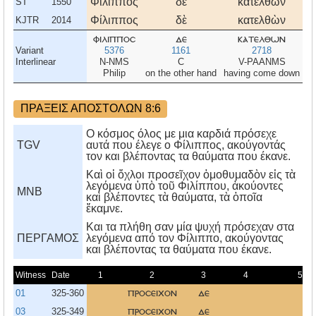
Φίλιππος
δὲ
κατελθὼν
ε
ST
1550
Φίλιππος
δὲ
κατελθὼν
ε
KJTR
2014
φιλιπποσ
δε
κατελθων
ε
Variant
5376
1161
2718
1
Interlinear
N-NMS
C
V-PAANMS
Philip
on the other hand
having come down
ΠΡΑΞΕΙΣ ΑΠΟΣΤΟΛΩΝ 8:6
Ο κόσμος όλος με μια καρδιά πρόσεχε
TGV
αυτά που έλεγε ο Φίλιππος, ακούγοντάς
τον και βλέποντας τα θαύματα που έκανε.
Καὶ οἱ ὄχλοι προσεῖχον ὁμοθυμαδὸν εἰς τὰ
λεγόμενα ὑπὸ τοῦ Φιλίππου, ἀκούοντες
MNB
καὶ βλέποντες τὰ θαύματα, τὰ ὁποῖα
ἔκαμνε.
Kαι τα πλήθη σαν μία ψυχή πρόσεχαν στα
ΠΕΡΓΑΜΟΣ
λεγόμενα από τον Φίλιππο, ακούγοντας
και βλέποντας τα θαύματα που έκανε.
Witness
Date
1
2
3
4
5
01
325-360
προσειχον
δε
03
325-349
προσειχον
δε