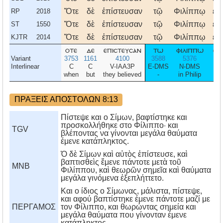
Ὅτε
δὲ
ἐπίστευσαν
τῷ
Φιλίππῳ
εὐ
RP
2018
Ὅτε
δὲ
ἐπίστευσαν
τῷ
Φιλίππῳ
εὐ
ST
1550
Ὅτε
δὲ
ἐπίστευσαν
τῷ
Φιλίππῳ
εὐ
KJTR
2014
οτε
δε
επιστευσαν
τω
φιλιππω
ευ
Variant
3753
1161
4100
3588
5376
Interlinear
C
C
V-IAA3P
E-DMS
N-DMS
when
but
they believed
-
in Philip
go
ΠΡΑΞΕΙΣ ΑΠΟΣΤΟΛΩΝ 8:13
Πίστεψε και ο Σίμων, βαφτίστηκε και
προσκολλήθηκε στο Φίλιππο· και
TGV
βλέποντας να γίνονται μεγάλα θαύματα
έμενε κατάπληκτος.
Ὁ δὲ Σίμων καὶ αὐτὸς ἐπίστευσε, καὶ
βαπτισθεὶς ἔμενε πάντοτε μετὰ τοῦ
MNB
Φιλίππου, καὶ θεωρῶν σημεῖα καὶ θαύματα
μεγάλα γινόμενα ἐξεπλήττετο.
Kαι ο ίδιος ο Σίμωνας, μάλιστα, πίστεψε,
και αφού βαπτίστηκε έμενε πάντοτε μαζί με
ΠΕΡΓΑΜΟΣ
τον Φίλιππο, και θωρώντας σημεία και
μεγάλα θαύματα που γίνονταν έμενε
κατάπληκτος.