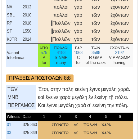
πολλοι
γαρ
των
εχοντων
πν
NA
2012
πολλοὶ
γὰρ
τῶν
ἐχόντων
πν
SBL
2010
Πολλῶν
γὰρ
τῶν
ἐχόντων
πν
RP
2018
πολλῶν
γὰρ
τῶν
ἐχόντων
πν
ST
1550
Πολλῶν
γὰρ
τῶν
ἐχόντων
πν
KJTR
2014
απο
πολλοι
γαρ
των
εχοντων
πν
Variant
575
4183
1063
3588
2192
Interlinear
P
S-NMP
C
R-GMP
V-PPAGMP
for
many
for
of the
ones
having
ΠΡΑΞΕΙΣ ΑΠΟΣΤΟΛΩΝ 8:8
TGV
Έτσι, στην πόλη εκείνη έγινε μεγάλη χαρά.
MNB
καὶ ἔγεινε χαρὰ μεγάλη ἐν ἐκείνῃ τῇ πόλει.
ΠΕΡΓΑΜΟΣ
Kαι έγινε μεγάλη χαρά σ’ εκείνη την πόλη.
Witness
Date
1
2
3
4
5
6
7
01
325-360
εγενετο
δε
πολλη
χαρα
03
325-349
εγενετο
δε
πολλη
χαρα