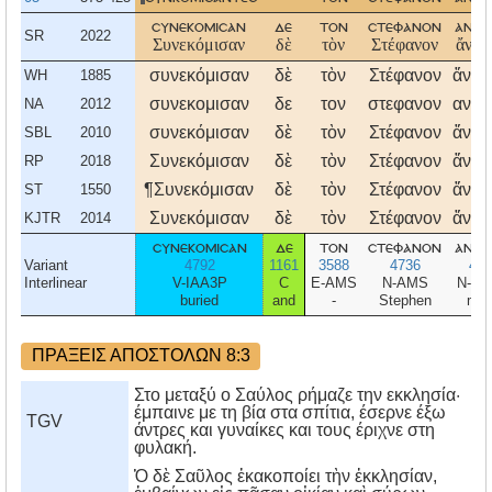
συνεκομισαν
δε
τον
στεφανον
ανδρ
SR
2022
Συνεκόμισαν
δὲ
τὸν
Στέφανον
ἄνδρ
συνεκόμισαν
δὲ
τὸν
Στέφανον
ἄνδρ
WH
1885
συνεκομισαν
δε
τον
στεφανον
ανδρ
NA
2012
συνεκόμισαν
δὲ
τὸν
Στέφανον
ἄνδρ
SBL
2010
Συνεκόμισαν
δὲ
τὸν
Στέφανον
ἄνδρ
RP
2018
¶Συνεκόμισαν
δὲ
τὸν
Στέφανον
ἄνδρ
ST
1550
Συνεκόμισαν
δὲ
τὸν
Στέφανον
ἄνδρ
KJTR
2014
συνεκομισαν
δε
τον
στεφανον
ανδρ
Variant
4792
1161
3588
4736
435
Interlinear
V-IAA3P
C
E-AMS
N-AMS
N-N
buried
and
-
Stephen
me
ΠΡΑΞΕΙΣ ΑΠΟΣΤΟΛΩΝ 8:3
Στο μεταξύ ο Σαύλος ρήμαζε την εκκλησία·
έμπαινε με τη βία στα σπίτια, έσερνε έξω
TGV
άντρες και γυναίκες και τους έριχνε στη
φυλακή.
Ὁ δὲ Σαῦλος ἐκακοποίει τὴν ἐκκλησίαν,