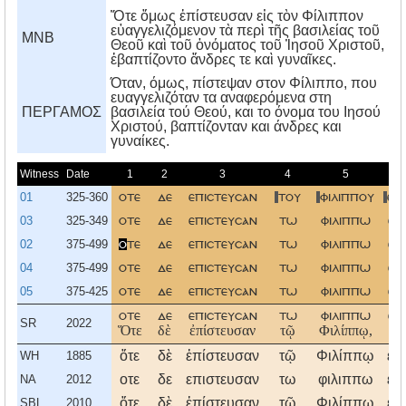
Ὅτε ὅμως ἐπίστευσαν εἰς τὸν Φίλιππον
εὐαγγελιζόμενον τὰ περὶ τῆς βασιλείας τοῦ
MNB
Θεοῦ καὶ τοῦ ὀνόματος τοῦ Ἰησοῦ Χριστοῦ,
ἐβαπτίζοντο ἄνδρες τε καὶ γυναῖκες.
Όταν, όμως, πίστεψαν στον Φίλιππο, που
ευαγγελιζόταν τα αναφερόμενα στη
ΠΕΡΓΑΜΟΣ
βασιλεία τού Θεού, και το όνομα του Iησού
Xριστού, βαπτίζονταν και άνδρες και
γυναίκες.
Witness
Date
1
2
3
4
5
01
325-360
οτε
δε
επιστευσαν
του
φιλιππου
ευ
03
325-349
οτε
δε
επιστευσαν
τω
φιλιππω
ευ
02
375-499
ο
τε
δε
επιστευσαν
τω
φιλιππω
ευ
04
375-499
οτε
δε
επιστευσαν
τω
φιλιππω
ευ
05
375-425
οτε
δε
επιστευσαν
τω
φιλιππω
ευ
οτε
δε
επιστευσαν
τω
φιλιππω
ευ
SR
2022
Ὅτε
δὲ
ἐπίστευσαν
τῷ
Φιλίππῳ,
εὐ
ὅτε
δὲ
ἐπίστευσαν
τῷ
Φιλίππῳ
εὐ
WH
1885
οτε
δε
επιστευσαν
τω
φιλιππω
ευ
NA
2012
ὅτε
δὲ
ἐπίστευσαν
τῷ
Φιλίππῳ
εὐ
SBL
2010