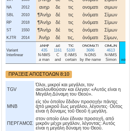
ανηρ
δε
τις
ονοματι
σιμων
π
NA
2012
¶Ἀνὴρ
δέ
τις
ὀνόματι
Σίμων
π
SBL
2010
¶Ἀνὴρ
δέ
τις
ὀνόματι
Σίμων
π
RP
2018
¶Ἀνὴρ
δέ
τις
ὀνόματι
Σίμων
π
ST
1550
Ἀνὴρ
δέ
τις,
ὀνόματι
Σίμων,
π
KJTR
2014
ανηρ
δε
τισ
ονοματι
σιμων
π
Variant
435
1161
5100
3686
4613
Interlinear
N-NMS
C
E-NMS
N-DNS
N-NMS
a
man
and
certain
by
the
name
Simon
was p
ΠΡΑΞΕΙΣ ΑΠΟΣΤΟΛΩΝ 8:10
Όλοι, μικροί και μεγάλοι, τον
TGV
ακολουθούσαν και έλεγαν: «Αυτός είναι η
Μεγάλη Δύναμη του Θεού».
εἰς τὸν ὁποῖον ἔδιδον προσοχήν πάντες
MNB
ἀπὸ μικροῦ ἕως μεγάλου, λέγοντες· Οὗτος
εἶναι ἡ δύναμις τοῦ Θεοῦ ἡ μεγάλη.
στον οποίο όλοι έδιναν προσοχή, από
ΠΕΡΓΑΜΟΣ
μικρόν μέχρι μεγάλον, λέγοντας: Aυτός
είναι η μεγάλη δύναμη του Θεού.