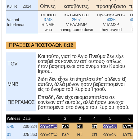
Οἵτινες,
καταβάντες,
προσηύξαντο
περὶ
KJTR
2014
οιτινεσ
καταβαντεσ
προσηυξαντο
περι
Variant
3748
2597
4336
4012
Interlinear
R-NMP
V-PAANMP
V-IAM3P
P
who
having come down
they prayed
for
ΠΡΑΞΕΙΣ ΑΠΟΣΤΟΛΩΝ 8:16
Και τούτο, γιατί το Άγιο Πνεύμα δεν είχε
κατεβεί σε κανέναν απ’ αυτούς· απλώς
TGV
ήταν βαφτισμένοι στο όνομα του Κυρίου
Ιησού.
διότι δὲν εἶχεν ἔτι ἐπιπέσει ἐπ᾿ οὐδένα ἐξ
MNB
αὐτῶν, ἀλλὰ μόνον ἦσαν βεβαπτισμένοι
εἰς τὸ ὄνομα τοῦ Κυρίου Ἰησοῦ.
Eπειδή, δεν είχε ακόμα επιπέσει σε
ΠΕΡΓΑΜΟΣ
κανέναν απ’ αυτούς, αλλά ήσαν μονάχα
βαπτισμένοι στο όνομα του Kυρίου Iησού.
Witness
Date
1
2
3
4
5
6
𝔓45
200-224
ουδεπω
γαρ
ην
επ
ουδενι
αυτων
01
325-360
ουδεπω
γαρ
η
επ
ουδενι
αυτω