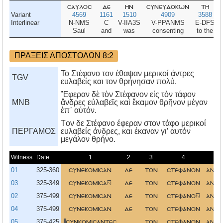
σαυλοσ
δε
ην
συνευδοκων
τη
Variant
4569
1161
1510
4909
3588
Interlinear
N-NMS
C
V-IIA3S
V-PPANMS
E-DFS
Saul
and
was
consenting
to the
ΠΡΑΞΕΙΣ ΑΠΟΣΤΟΛΩΝ 8:2
Το Στέφανο τον έθαψαν μερικοί άντρες
TGV
ευλαβείς και τον θρήνησαν πολύ.
Ἔφεραν δὲ τὸν Στέφανον εἰς τὸν τάφον
MNB
ἄνδρες εὐλαβεῖς καὶ ἔκαμον θρῆνον μέγαν
ἐπ᾿ αὐτόν.
Tον δε Στέφανο έφεραν στον τάφο μερικοί
ΠΕΡΓΑΜΟΣ
ευλαβείς άνδρες, και έκαναν γι’ αυτόν
μεγάλον θρήνο.
Witness
Date
1
2
3
4
5
01
325-360
συνεκομισαν
δε
τον
στεφανον
ανδρ
03
325-349
συνεκομισα
δε
τον
στεφανον
ανδρ
02
375-499
συνεκομισαν
δε
τον
στεφανο
ανδρ
04
375-499
συνεκομισαν
δε
τον
στεφανον
ανδρ
05
375-425
συνκομισαντεσ
τον
στεφανον
ανδρ