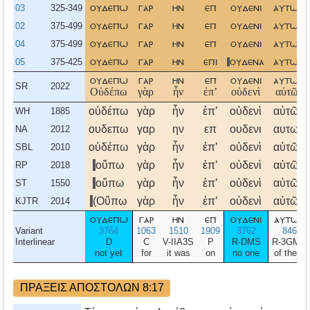
03
325-349
ουδεπω
γαρ
ην
επ
ουδενι
αυτω
02
375-499
ουδεπω
γαρ
ην
επ
ουδενι
αυτων
04
375-499
ουδεπω
γαρ
ην
επ
ουδενι
αυτων
05
375-425
ουδεπω
γαρ
ην
επι
ουδενα
αυτων
ουδεπω
γαρ
ην
επ
ουδενι
αυτων
SR
2022
Οὐδέπω
γὰρ
ἦν
ἐπʼ
οὐδενὶ
αὐτῶν
οὐδέπω
γὰρ
ἦν
ἐπʼ
οὐδενὶ
αὐτῶν
WH
1885
ουδεπω
γαρ
ην
επ
ουδενι
αυτων
NA
2012
οὐδέπω
γὰρ
ἦν
ἐπʼ
οὐδενὶ
αὐτῶν
SBL
2010
οὔπω
γὰρ
ἦν
ἐπʼ
οὐδενὶ
αὐτῶν
RP
2018
οὔπω
γὰρ
ἦν
ἐπʼ
οὐδενὶ
αὐτῶν
ST
1550
(Οὔπω
γὰρ
ἦν
ἐπʼ
οὐδενὶ
αὐτῶν
KJTR
2014
ουδεπω
γαρ
ην
επ
ουδενι
αυτων
Variant
3764
1063
1510
1909
3762
846
Interlinear
D
C
V-IIA3S
P
R-DMS
R-3GMP
not yet
for
it was
on
no one
of them
ΠΡΑΞΕΙΣ ΑΠΟΣΤΟΛΩΝ 8:17