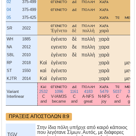
02
375-499
εγενετο
δε
πολλη
χαρα
04
375-499
εγενετο
δε
πολλη
χαρα
05
375-425
χαρα
τε
μεγα
εγενετο
δε
πολλη
χαρα
SR
2022
Ἐγένετο
δὲ
πολλὴ
χαρὰ
ἐγένετο
δὲ
πολλὴ
χαρὰ
WH
1885
εγενετο
δε
πολλη
χαρα
NA
2012
ἐγένετο
δὲ
πολλὴ
χαρὰ
SBL
2010
Καὶ
ἐγένετο
χαρὰ
μεγά
RP
2018
καὶ
ἐγένετο
χαρὰ
μεγά
ST
1550
Καὶ
ἐγένετο
χαρὰ
μεγά
KJTR
2014
και
εγενετο
δε
πολλη
χαρα
τε
μεγα
Variant
2532
1096
1161
4183
5479
5037
317
Interlinear
C
V-IAM3S
C
A-NFS
N-NFS
C
A-NF
and
became
and
great
joy
and
grea
ΠΡΑΞΕΙΣ ΑΠΟΣΤΟΛΩΝ 8:9
Στην ίδια πόλη υπήρχε από καιρό κάποιος
που λεγότανε Σίμων. Αυτός, με διάφορες
TGV