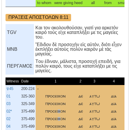
to whom
were giving heed
all
from
small
ΠΡΑΞΕΙΣ ΑΠΟΣΤΟΛΩΝ 8:11
Και τον ακολουθούσαν, γιατί για αρκετόν
TGV
καιρό τούς είχε καταπλήξει με τις μαγείες
του.
Ἔδιδον δὲ προσοχήν εἰς αὐτόν, διότι εἶχεν
MNB
ἐκπλήξει αὐτοὺς πολὺν καιρὸν μὲ τὰς
μαγείας.
Tου έδιναν, μάλιστα, προσοχή επειδή, για
ΠΕΡΓΑΜΟΣ
πολύν καιρό, τους είχε καταπλήξει με τις
μαγείες.
Witness
Date
1
2
3
4
𝔓45
200-224
-
01
325-360
προσειχον
δε
αυτω
δια
03
325-349
προσειχον
δε
αυτω
δια
02*
375-499
προσει
χ
ον
δε
αυτω
δια
02
375-499
προσει
χ
ον
δε
αυτω
δια
04
375-499
προσειχον
δε
αυτω
δια