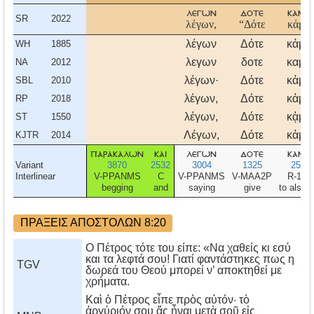
λεγων
δοτε
καμοι
SR
2022
λέγων,
“Δότε
κἀμοὶ
λέγων
Δότε
κἀμοὶ
WH
1885
λεγων
δοτε
καμοι
NA
2012
λέγων·
Δότε
κἀμοὶ
SBL
2010
λέγων,
Δότε
κἀμοὶ
RP
2018
λέγων,
Δότε
κᾀμοὶ
ST
1550
Λέγων,
Δότε
κἀμοὶ
KJTR
2014
παρακαλων
και
λεγων
δοτε
καμοι
Variant
3870
2532
3004
1325
2504
Interlinear
V-PPANMS
C
V-PPANMS
V-MAA2P
R-1DS
begging
and
saying
give
to also 
ΠΡΑΞΕΙΣ ΑΠΟΣΤΟΛΩΝ 8:20
Ο Πέτρος τότε του είπε: «Να χαθείς κι εσύ
και τα λεφτά σου! Γιατί φαντάστηκες πως η
TGV
δωρεά του Θεού μπορεί ν’ αποκτηθεί με
χρήματα.
Καὶ ὁ Πέτρος εἶπε πρὸς αὐτόν· τὸ
ἀργύριόν σου ἄς ἦναι μετὰ σοῦ εἰς