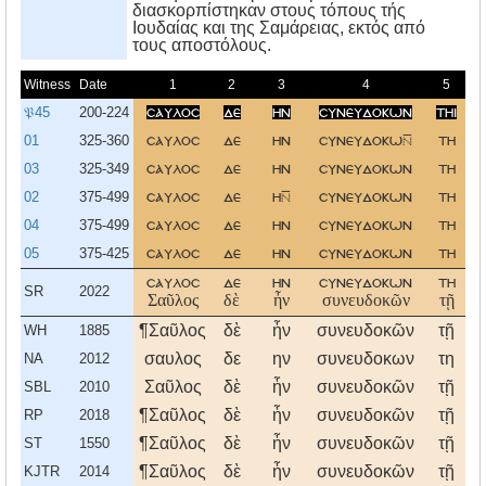
διασκορπίστηκαν στους τόπους τής
Iουδαίας και της Σαμάρειας, εκτός από
τους αποστόλους.
Witness
Date
1
2
3
4
5
𝔓45
200-224
σαυλοσ
δε
ην
συνευδοκων
τηι
01
325-360
σαυλοσ
δε
ην
συνευδοκω
τη
03
325-349
σαυλοσ
δε
ην
συνευδοκων
τη
02
375-499
σαυλοσ
δε
η
συνευδοκων
τη
04
375-499
σαυλοσ
δε
ην
συνευδοκων
τη
05
375-425
σαυλοσ
δε
ην
συνευδοκων
τη
σαυλοσ
δε
ην
συνευδοκων
τη
SR
2022
Σαῦλος
δὲ
ἦν
συνευδοκῶν
τῇ
¶Σαῦλος
δὲ
ἦν
συνευδοκῶν
τῇ
WH
1885
σαυλος
δε
ην
συνευδοκων
τη
NA
2012
Σαῦλος
δὲ
ἦν
συνευδοκῶν
τῇ
SBL
2010
¶Σαῦλος
δὲ
ἦν
συνευδοκῶν
τῇ
RP
2018
¶Σαῦλος
δὲ
ἦν
συνευδοκῶν
τῇ
ST
1550
¶Σαῦλος
δὲ
ἦν
συνευδοκῶν
τῇ
KJTR
2014