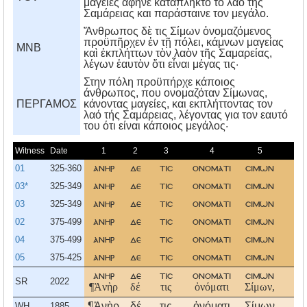
μαγείες άφηνε κατάπληκτο το λαό της
Σαμάρειας και παράσταινε τον μεγάλο.
Ἄνθρωπος δὲ τις Σίμων ὀνομαζόμενος
προϋπῆρχεν ἐν τῇ πόλει, κάμνων μαγείας
MNB
καὶ ἐκπλήττων τὸν λαὸν τῆς Σαμαρείας,
λέγων ἑαυτὸν ὅτι εἶναι μέγας τις·
Στην πόλη προϋπήρχε κάποιος
άνθρωπος, που ονομαζόταν Σίμωνας,
ΠΕΡΓΑΜΟΣ
κάνοντας μαγείες, και εκπλήττοντας τον
λαό τής Σαμάρειας, λέγοντας για τον εαυτό
του ότι είναι κάποιος μεγάλος·
Witness
Date
1
2
3
4
5
01
325-360
ανηρ
δε
τισ
ονοματι
σιμων
π
03*
325-349
ανηρ
δε
τισ
ονοματι
σιμων
π
03
325-349
ανηρ
δε
τισ
ονοματι
σιμων
π
02
375-499
ανηρ
δε
τισ
ονοματι
σιμων
π
04
375-499
ανηρ
δε
τισ
ονοματι
σιμων
π
05
375-425
ανηρ
δε
τισ
ονοματι
σιμων
π
ανηρ
δε
τισ
ονοματι
σιμων
π
SR
2022
¶Ἀνὴρ
δέ
τις
ὀνόματι
Σίμων,
¶Ἀνὴρ
δέ
τις
ὀνόματι
Σίμων
π
WH
1885