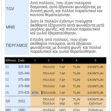
Από πολλούς, που είχαν πνεύματα
δαιμονικά, αυτά έβγαιναν φωνάζοντας με
TGV
δυνατή φωνή, και πολλοί παραλυτικοί και
κουτσοί θεραπεύονταν.
Διότι ἐκ πολλῶν ἐχόντων πνεύματα
ἀκάθαρτα ἐξήρχοντο αὐτὰ φωνάζοντα μετὰ
MNB
μεγάλης φωνῆς, καὶ πολλοὶ παραλυτικοὶ
καὶ χωλοὶ ἐθεραπεύθησαν,
Eπειδή, από πολλούς, που είχαν
ακάθαρτα πνεύματα, αυτά έβγαιναν
ΠΕΡΓΑΜΟΣ
φωνάζοντας με δυνατή φωνή· και πολλοί
παραλυτικοί και χωλοί θεραπεύθηκαν.
Witness
Date
1
2
3
4
5
01
325-360
πολλοι
γαρ
των
εχοντων
03
325-349
πολλοι
γαρ
των
εχοντων
πν
02
375-499
πολλοι
γαρ
των
εχοντων
πν
04
375-499
πολλοι
γαρ
των
εχοντων
05
375-425
απο
πολλοισ
γαρ
των
εχοντων
πν
πολλοι
γαρ
των
εχοντων
πν
SR
2022
Πολλοὶ
γὰρ
τῶν
ἐχόντων
πν
πολλοὶ
γὰρ
τῶν
ἐχόντων
πν
WH
1885