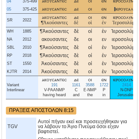
04
375-499
ακουσαντεσ
δε
οι
εν
ιεροσολυμοι
05
375-425
ακουσαντεσ
δε
οι
εν
ιερουσαλημ
ακουσαντεσ
δε
οι
εν
ιεροσολυμοι
SR
2022
¶Ἀκούσαντες
δὲ
οἱ
ἐν
Ἱεροσολύμοι
¶Ἀκούσαντες
δὲ
οἱ
ἐν
Ἰεροσολύμοι
WH
1885
ακουσαντες
δε
οι
εν
ιεροσολυμοι
NA
2012
¶Ἀκούσαντες
δὲ
οἱ
ἐν
Ἱεροσολύμοι
SBL
2010
¶Ἀκούσαντες
δὲ
οἱ
ἐν
Ἱεροσολύμοι
RP
2018
Ἀκούσαντες
δὲ
οἱ
ἐν
Ἱεροσολύμοι
ST
1550
Ἀκούσαντες
δὲ
οἱ
ἐν
Ἱεροσολύμοι
KJTR
2014
ακουσαντεσ
δε
οι
εν
ιεροσολυμοι
Variant
191
1161
3588
1722
2414
Interlinear
V-PAANMP
C
E-NMP
P
N-DNP
having heard
and
the
in
Jerusalem
ΠΡΑΞΕΙΣ ΑΠΟΣΤΟΛΩΝ 8:15
Αυτοί πήγαν εκεί και προσευχήθηκαν για
TGV
να λάβουν το Άγιο Πνεύμα όσοι είχαν
βαφτιστεί.