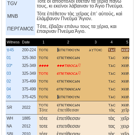
Τότε οι απόστολοι έθεταν τα χέρια πάνω
TGV
τους, κι εκείνοι λάβαιναν το Άγιο Πνεύμα.
Τότε ἐπέθετον τὰς χεῖρας ἐπ᾿ αὐτούς, καὶ
MNB
ἐλάμβανον Πνεῦμα Ἃγιον.
Tότε, έβαζαν επάνω τους τα χέρια, και
ΠΕΡΓΑΜΟΣ
έπαιρναν Πνεύμα Άγιο.
Witness
Date
1
2
3
4
5
𝔓45
200-224
τοτε
επετιθουν
αυτοισ
τασ
χειρασ
01
325-360
τοτε
επετιθεσαν
τασ
χιρασ
03*
325-349
����
���τιθοσα
τασ
χειρασ
03
325-349
τοτε
επετιθοσα
τασ
χειρασ
02
375-499
τοτε
επετιθεσαν
τασ
χειρασ
04
375-499
τοτε
επετιθεισαν
τασ
χειρασ
05
375-425
τοτε
επετιθουν
τασ
χειρασ
τοτε
επετιθεσαν
τασ
χειρασ
SR
2022
Τότε
ἐπετίθεσαν
τὰς
χεῖρας
τότε
ἐπετίθεσαν
τὰς
χεῖρας
WH
1885
τοτε
επετιθεσαν
τας
χειρας
NA
2012
τότε
ἐπετίθεσαν
τὰς
χεῖρας
SBL
2010