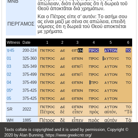
MNB
ἀπώλειαν, διότι ἐνόμισας ὅτι ἡ δωρεὰ τοῦ
Θεοῦ ἀποκτᾶται διὰ χρημάτων.
Kαι ο Πέτρος είπε σ’ αυτόν: Tο ασήμι σου
ας είναι μαζί με σένα σε απώλεια, επειδή
ΠΕΡΓΑΜΟΣ
νόμισες ότι η δωρεά τού Θεού αποκτιέται
με χρήματα.
Witness
Date
1
2
3
4
5
6
𝔓45
200-224
πετροσ
δε
ειπ
εν
προσ
αυτον
το
01
325-360
πετροσ
δε
ειπεν
προσ
αυτουσ
το
03
325-349
πετροσ
δε
ειπε
προσ
αυτον
το
02
375-499
πετροσ
δε
ειπε
προσ
αυτον
το
04
375-499
πετροσ
δε
ειπεν
προ
αυτον
το
05*
375-425
πετροσ
δε
ειπεν
προσ
αυτον
05
375-425
πετροσ
δε
ειπεν
προσ
αυτον
πετροσ
δε
ειπεν
προσ
αυτον
το
SR
2022
Πέτρος
δὲ
εἶπεν
πρὸς
αὐτόν,
“Τὸ
Πέτρος
δὲ
εἶπεν
πρὸς
αὐτόν
Τὸ
WH
1885
πετρος
δε
ειπεν
προς
αυτον
το
NA
2012
Texts collate is copyrighted and it is used by permission, Copyright ©
2020 by Alan Bunning, https://www.greekcntr.org/
Πέτρος
δὲ
εἶπεν
πρὸς
αὐτόν·
Τὸ
SBL
2010