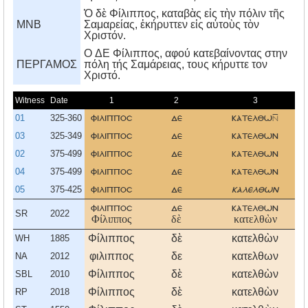
Ὁ δὲ Φίλιππος, καταβὰς εἰς τὴν πόλιν τῆς
MNB
Σαμαρείας, ἐκήρυττεν εἰς αὐτοὺς τὸν
Χριστόν.
O ΔE Φίλιππος, αφού κατεβαίνοντας στην
ΠΕΡΓΑΜΟΣ
πόλη τής Σαμάρειας, τους κήρυττε τον
Xριστό.
Witness
Date
1
2
3
01
325-360
φιλιπποσ
δε
κατελθω
ε
03
325-349
φιλιπποσ
δε
κατελθων
ε
02
375-499
φιλιπποσ
δε
κατελθων
ε
04
375-499
φιλιπποσ
δε
κατελθων
ε
05
375-425
φιλιπποσ
δε
καλελθων
ε
φιλιπποσ
δε
κατελθων
ε
SR
2022
Φίλιππος
δὲ
κατελθὼν
ε
Φίλιππος
δὲ
κατελθὼν
ε
WH
1885
φιλιππος
δε
κατελθων
ε
NA
2012
Φίλιππος
δὲ
κατελθὼν
ε
SBL
2010
Φίλιππος
δὲ
κατελθὼν
ε
RP
2018