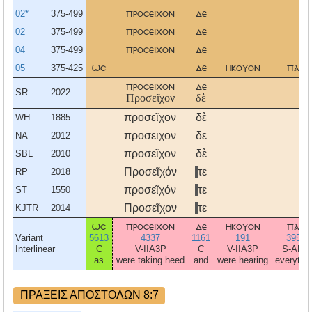
02*
375-499
προσειχον
δε
02
375-499
προσειχον
δε
04
375-499
προσειχον
δε
05
375-425
ωσ
δε
ηκουον
παν
προσειχον
δε
SR
2022
Προσεῖχον
δὲ
προσεῖχον
δὲ
WH
1885
προσειχον
δε
NA
2012
προσεῖχον
δὲ
SBL
2010
Προσεῖχόν
τε
RP
2018
προσεῖχόν
τε
ST
1550
Προσεῖχον
τε
KJTR
2014
ωσ
προσειχον
δε
ηκουον
παν
Variant
5613
4337
1161
191
3956
Interlinear
C
V-IIA3P
C
V-IIA3P
S-ANS
as
were taking heed
and
were hearing
everythi
ΠΡΑΞΕΙΣ ΑΠΟΣΤΟΛΩΝ 8:7