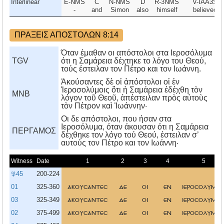
Interlinear
E-NMS
C
N-NMS
D
R-3NMS
V-IAA3S
-
and
Simon
also
himself
believed
ΠΡΑΞΕΙΣ ΑΠΟΣΤΟΛΩΝ 8:14
Όταν έμαθαν οι απόστολοι στα Ιεροσόλυμα
TGV
ότι η Σαμάρεια δέχτηκε το λόγο του Θεού,
τούς έστειλαν τον Πέτρο και τον Ιωάννη.
Ἀκούσαντες δὲ οἱ ἀπόστολοι οἱ ἐν
Ἱεροσολύμοις ὅτι ἡ Σαμάρεια ἐδέχθη τὸν
MNB
λόγον τοῦ Θεοῦ, ἀπέστειλαν πρὸς αὐτοὺς
τὸν Πέτρον καὶ Ἰωάννην·
Oι δε απόστολοι, που ήσαν στα
Iεροσόλυμα, όταν άκουσαν ότι η Σαμάρεια
ΠΕΡΓΑΜΟΣ
δέχθηκε τον λόγο τού Θεού, έστειλαν σ’
αυτούς τον Πέτρο και τον Iωάννη·
Witness
Date
1
2
3
4
5
𝔓45
200-224
01
325-360
ακουσαντεσ
δε
οι
εν
ιεροσολυμοι
03
325-349
ακουσαντεσ
δε
οι
εν
ιεροσολυμοι
02
375-499
ακουσαντεσ
δε
οι
εν
ιεροσολυμοι