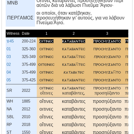
Οἵτινες καταβάντες προσηυχήθησαν περὶ
MNB
αὐτῶν διὰ νὰ λάβωσι Πνεῦμα Ἃγιον·
οι οποίοι, όταν κατέβηκαν,
ΠΕΡΓΑΜΟΣ
προσευχήθηκαν γι’ αυτούς, για να λάβουν
Πνεύμα Άγιο.
Witness
Date
1
2
3
4
𝔓45
200-224
οιτινεσ
καταβαντεσ
προσηυξαντο
περι
01
325-360
οιτινεσ
καταβαντεσ
προσηυξαντο
περι
03
325-349
οιτινεσ
καταβατεσ
προσευξαντο
περι
02
375-499
οιτεινεσ
καταβατεσ
προσηυξαντο
περι
04
375-499
οιτινεσ
καταβατεσ
προσηυξατο
περι
05
375-425
οιτινεσ
καταβαντεσ
προσηυξαντο
περι
οιτινεσ
καταβαντεσ
προσηυξαντο
περι
SR
2022
οἵτινες
καταβάντες,
προσηύξαντο
περὶ
οἵτινες
καταβάντες
προσηύξαντο
περὶ
WH
1885
οιτινες
καταβαντες
προσηυξαντο
περι
NA
2012
οἵτινες
καταβάντες
προσηύξαντο
περὶ
SBL
2010
οἵτινες
καταβάντες
προσηύξαντο
περὶ
RP
2018
οἵτινες
καταβάντες
προσηύξαντο
περὶ
ST
1550