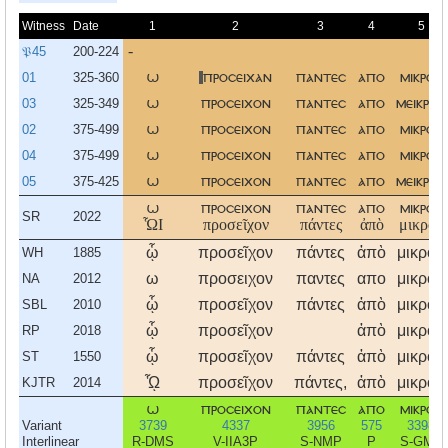
Witness
Date
1
2
3
4
5
𝔓45
200-224
-
01
325-360
ω
προσειχαν
παντεσ
απο
μικρου
03
325-349
ω
προσειχον
παντεσ
απο
μεικρου
02
375-499
ω
προσειχον
παντεσ
απο
μικρου
04
375-499
ω
προσειχον
παντεσ
απο
μικρου
05
375-425
ω
προσειχον
παντεσ
απο
μεικρου
ω
προσειχον
παντεσ
απο
μικρου
SR
2022
ὯΙ
προσεῖχον
πάντες
ἀπὸ
μικροῦ
ᾧ
προσεῖχον
πάντες
ἀπὸ
μικροῦ
WH
1885
ω
προσειχον
παντες
απο
μικρου
NA
2012
ᾧ
προσεῖχον
πάντες
ἀπὸ
μικροῦ
SBL
2010
ᾧ
προσεῖχον
ἀπὸ
μικροῦ
RP
2018
ᾧ
προσεῖχον
πάντες
ἀπὸ
μικροῦ
ST
1550
ᾯ
προσεῖχον
πάντες,
ἀπὸ
μικροῦ
KJTR
2014
ω
προσειχον
παντεσ
απο
μικρου
Variant
3739
4337
3956
575
3398
Interlinear
R-DMS
V-IIA3P
S-NMP
P
S-GMS