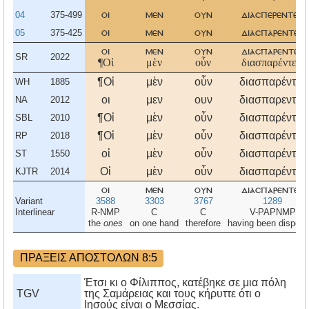
04
375-499
οι
μεν
ουν
διασπερεντεσ
05
375-425
οι
μεν
ουν
διασπαρεντεσ
οι
μεν
ουν
διασπαρεντεσ
SR
2022
¶Οἱ
μὲν
οὖν
διασπαρέντες,
¶Οἱ
μὲν
οὖν
διασπαρέντες
WH
1885
οι
μεν
ουν
διασπαρεντες
NA
2012
¶Οἱ
μὲν
οὖν
διασπαρέντες
SBL
2010
¶Οἱ
μὲν
οὖν
διασπαρέντες
RP
2018
οἱ
μὲν
οὖν
διασπαρέντες
ST
1550
Οἱ
μὲν
οὖν
διασπαρέντες
KJTR
2014
οι
μεν
ουν
διασπαρεντεσ
Variant
3588
3303
3767
1289
Interlinear
R-NMP
C
C
V-PAPNMP
the
ones
on one hand
therefore
having been dispers
ΠΡΑΞΕΙΣ ΑΠΟΣΤΟΛΩΝ 8:5
Έτσι κι ο Φίλιππος, κατέβηκε σε μια πόλη
TGV
της Σαμάρειας και τους κήρυττε ότι ο
Ιησούς είναι ο Μεσσίας.