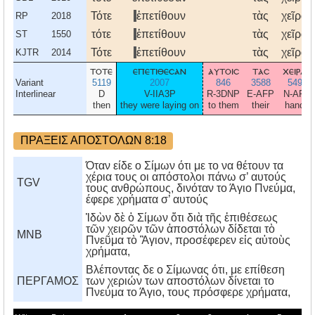
Τότε
ἐπετίθουν
τὰς
χεῖρας
RP
2018
τότε
ἐπετίθουν
τὰς
χεῖρας
ST
1550
Τότε
ἐπετίθουν
τὰς
χεῖρας
KJTR
2014
τοτε
επετιθεσαν
αυτοισ
τασ
χειρασ
Variant
5119
2007
846
3588
5495
Interlinear
D
V-IIA3P
R-3DNP
E-AFP
N-AFP
then
they were laying on
to them
their
hands
ΠΡΑΞΕΙΣ ΑΠΟΣΤΟΛΩΝ 8:18
Όταν είδε ο Σίμων ότι με το να θέτουν τα
χέρια τους οι απόστολοι πάνω σ’ αυτούς
TGV
τους ανθρώπους, δινόταν το Άγιο Πνεύμα,
έφερε χρήματα σ’ αυτούς
Ἰδὼν δὲ ὁ Σίμων ὅτι διὰ τῆς ἐπιθέσεως
τῶν χειρῶν τῶν ἀποστόλων δίδεται τὸ
MNB
Πνεῦμα τὸ Ἃγιον, προσέφερεν εἰς αὐτοὺς
χρήματα,
Bλέποντας δε ο Σίμωνας ότι, με επίθεση
ΠΕΡΓΑΜΟΣ
των χεριών των αποστόλων δίνεται το
Πνεύμα το Άγιο, τους πρόσφερε χρήματα,