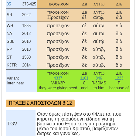
05
375-425
προσειχον
δε
αυτω
δια
προσειχον
δε
αυτω
δια
SR
2022
Προσεῖχον
δὲ
αὐτῷ,
διὰ
προσεῖχον
δὲ
αὐτῷ
διὰ
WH
1885
προσειχον
δε
αυτω
δια
NA
2012
προσεῖχον
δὲ
αὐτῷ
διὰ
SBL
2010
Προσεῖχον
δὲ
αὐτῷ,
διὰ
RP
2018
Προσεῖχον
δὲ
αὐτῷ,
διὰ
ST
1550
Προσεῖχον
δὲ
αὐτῷ,
διὰ
KJTR
2014
προσειχον
δε
αυτω
δια
Variant
4337
1161
846
1223
3
Interlinear
V-IIA3P
C
R-3DMS
P
R
they were giving heed
and
to him
because of
ΠΡΑΞΕΙΣ ΑΠΟΣΤΟΛΩΝ 8:12
Όταν όμως πίστεψαν στο Φίλιππο, που
κήρυττε τη χαρμόσυνη είδηση για τη
TGV
βασιλεία του Θεού και για τη σωτηρία
μέσω του Ιησού Χριστού, βαφτίζονταν
άντρες και γυναίκες.