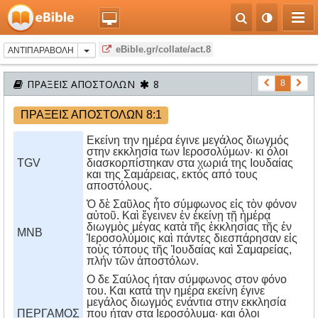
eBible.gr/collate/act.8
ΑΝΤΙΠΑΡΑΒΟΛΗ
ΠΡΑΞΕΙΣ ΑΠΟΣΤΟΛΩΝ
8
8
ΠΡΑΞΕΙΣ ΑΠΟΣΤΟΛΩΝ 8:1
Εκείνη την ημέρα έγινε μεγάλος διωγμός
στην εκκλησία των Ιεροσολύμων· κι όλοι
TGV
διασκορπίστηκαν στα χωριά της Ιουδαίας
και της Σαμάρειας, εκτός από τους
αποστόλους.
Ὁ δὲ Σαῦλος ἦτο σύμφωνος εἰς τὸν φόνον
αὐτοῦ. Καὶ ἔγεινεν ἐν ἐκείνῃ τῇ ἡμέρᾳ
διωγμὸς μέγας κατὰ τῆς ἐκκλησίας τῆς ἐν
MNB
Ἱεροσολύμοις καὶ πάντες διεσπάρησαν εἰς
τοὺς τόπους τῆς Ἰουδαίας καὶ Σαμαρείας,
πλήν τῶν ἀποστόλων.
O δε Σαύλος ήταν σύμφωνος στον φόνο
του. Kαι κατά την ημέρα εκείνη έγινε
μεγάλος διωγμός ενάντια στην εκκλησία
ΠΕΡΓΑΜΟΣ
που ήταν στα Iεροσόλυμα· και όλοι