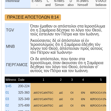
Interlinear
E-NMS
C
N-NMS
D
R-3NMS
V-IAA3S
-
and
Simon
also
himself
believed
ΠΡΑΞΕΙΣ ΑΠΟΣΤΟΛΩΝ 8:14
Όταν έμαθαν οι απόστολοι στα Ιεροσόλυμα
TGV
ότι η Σαμάρεια δέχτηκε το λόγο του Θεού,
τούς έστειλαν τον Πέτρο και τον Ιωάννη.
Ἀκούσαντες δὲ οἱ ἀπόστολοι οἱ ἐν
Ἱεροσολύμοις ὅτι ἡ Σαμάρεια ἐδέχθη τὸν
MNB
λόγον τοῦ Θεοῦ, ἀπέστειλαν πρὸς αὐτοὺς
τὸν Πέτρον καὶ Ἰωάννην·
Oι δε απόστολοι, που ήσαν στα
Iεροσόλυμα, όταν άκουσαν ότι η Σαμάρεια
ΠΕΡΓΑΜΟΣ
δέχθηκε τον λόγο τού Θεού, έστειλαν σ’
αυτούς τον Πέτρο και τον Iωάννη·
Witness
Date
1
2
3
4
5
𝔓45
200-224
01
325-360
ακουσαντεσ
δε
οι
εν
ιεροσολυμοι
03
325-349
ακουσαντεσ
δε
οι
εν
ιεροσολυμοι
02
375-499
ακουσαντεσ
δε
οι
εν
ιεροσολυμοι