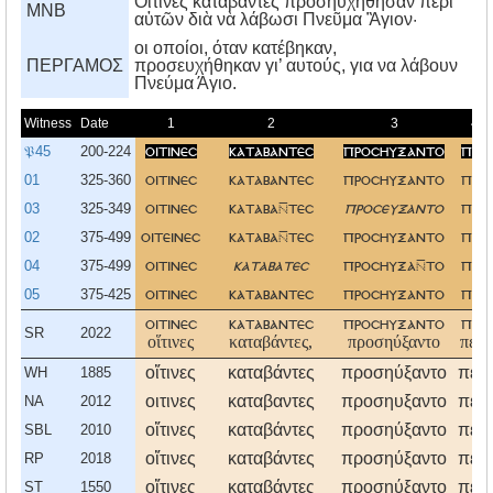
Οἵτινες καταβάντες προσηυχήθησαν περὶ
MNB
αὐτῶν διὰ νὰ λάβωσι Πνεῦμα Ἃγιον·
οι οποίοι, όταν κατέβηκαν,
ΠΕΡΓΑΜΟΣ
προσευχήθηκαν γι’ αυτούς, για να λάβουν
Πνεύμα Άγιο.
Witness
Date
1
2
3
4
𝔓45
200-224
οιτινεσ
καταβαντεσ
προσηυξαντο
περι
01
325-360
οιτινεσ
καταβαντεσ
προσηυξαντο
περι
03
325-349
οιτινεσ
καταβατεσ
προσευξαντο
περι
02
375-499
οιτεινεσ
καταβατεσ
προσηυξαντο
περι
04
375-499
οιτινεσ
καταβατεσ
προσηυξατο
περι
05
375-425
οιτινεσ
καταβαντεσ
προσηυξαντο
περι
οιτινεσ
καταβαντεσ
προσηυξαντο
περι
SR
2022
οἵτινες
καταβάντες,
προσηύξαντο
περὶ
οἵτινες
καταβάντες
προσηύξαντο
περὶ
WH
1885
οιτινες
καταβαντες
προσηυξαντο
περι
NA
2012
οἵτινες
καταβάντες
προσηύξαντο
περὶ
SBL
2010
οἵτινες
καταβάντες
προσηύξαντο
περὶ
RP
2018
οἵτινες
καταβάντες
προσηύξαντο
περὶ
ST
1550