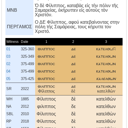
Ὁ δὲ Φίλιππος, καταβὰς εἰς τὴν πόλιν τῆς
MNB
Σαμαρείας, ἐκήρυττεν εἰς αὐτοὺς τὸν
Χριστόν.
O ΔE Φίλιππος, αφού κατεβαίνοντας στην
ΠΕΡΓΑΜΟΣ
πόλη τής Σαμάρειας, τους κήρυττε τον
Xριστό.
Witness
Date
1
2
3
01
325-360
φιλιπποσ
δε
κατελθω
ε
03
325-349
φιλιπποσ
δε
κατελθων
ε
02
375-499
φιλιπποσ
δε
κατελθων
ε
04
375-499
φιλιπποσ
δε
κατελθων
ε
05
375-425
φιλιπποσ
δε
καλελθων
ε
φιλιπποσ
δε
κατελθων
ε
SR
2022
Φίλιππος
δὲ
κατελθὼν
ε
Φίλιππος
δὲ
κατελθὼν
ε
WH
1885
φιλιππος
δε
κατελθων
ε
NA
2012
Φίλιππος
δὲ
κατελθὼν
ε
SBL
2010
Φίλιππος
δὲ
κατελθὼν
ε
RP
2018