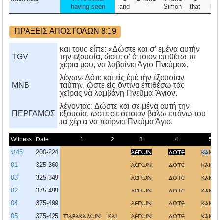
having seen
and
-
Simon
that
by
ΠΡΑΞΕΙΣ ΑΠΟΣΤΟΛΩΝ 8:19
και τους είπε: «Δώστε και σ’ εμένα αυτήν
TGV
την εξουσία, ώστε σ’ όποιον επιθέτω τα
χέρια μου, να λαβαίνει Άγιο Πνεύμα».
λέγων· Δότε καὶ εἰς ἐμὲ τὴν ἐξουσίαν
MNB
ταύτην, ὥστε εἰς ὅντινα ἐπιθέσω τὰς
χεῖρας νὰ λαμβάνῃ Πνεῦμα Ἃγιον.
λέγοντας: Δώστε και σε μένα αυτή την
ΠΕΡΓΑΜΟΣ
εξουσία, ώστε σε όποιον βάλω επάνω του
τα χέρια να παίρνει Πνεύμα Άγιο.
Witness
Date
1
2
3
4
5
𝔓45
200-224
λεγων
δοτε
κα
μοι
01
325-360
λεγων
δοτε
καμοι
03
325-349
λεγων
δοτε
καμοι
02
375-499
λεγων
δοτε
καμοι
04
375-499
λεγων
δοτε
καμοι
05
375-425
παρακαλων
και
λεγων
δοτε
καμοι