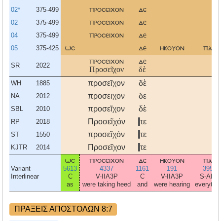
02*
375-499
προσειχον
δε
02
375-499
προσειχον
δε
04
375-499
προσειχον
δε
05
375-425
ωσ
δε
ηκουον
παν
προσειχον
δε
SR
2022
Προσεῖχον
δὲ
προσεῖχον
δὲ
WH
1885
προσειχον
δε
NA
2012
προσεῖχον
δὲ
SBL
2010
Προσεῖχόν
τε
RP
2018
προσεῖχόν
τε
ST
1550
Προσεῖχον
τε
KJTR
2014
ωσ
προσειχον
δε
ηκουον
παν
Variant
5613
4337
1161
191
3956
Interlinear
C
V-IIA3P
C
V-IIA3P
S-ANS
as
were taking heed
and
were hearing
everythi
ΠΡΑΞΕΙΣ ΑΠΟΣΤΟΛΩΝ 8:7