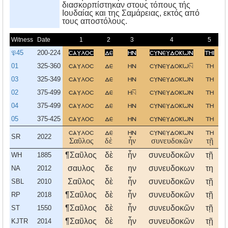
διασκορπίστηκαν στους τόπους τής
Iουδαίας και της Σαμάρειας, εκτός από
τους αποστόλους.
Witness
Date
1
2
3
4
5
𝔓45
200-224
σαυλοσ
δε
ην
συνευδοκων
τηι
01
325-360
σαυλοσ
δε
ην
συνευδοκω
τη
03
325-349
σαυλοσ
δε
ην
συνευδοκων
τη
02
375-499
σαυλοσ
δε
η
συνευδοκων
τη
04
375-499
σαυλοσ
δε
ην
συνευδοκων
τη
05
375-425
σαυλοσ
δε
ην
συνευδοκων
τη
σαυλοσ
δε
ην
συνευδοκων
τη
SR
2022
Σαῦλος
δὲ
ἦν
συνευδοκῶν
τῇ
¶Σαῦλος
δὲ
ἦν
συνευδοκῶν
τῇ
WH
1885
σαυλος
δε
ην
συνευδοκων
τη
NA
2012
Σαῦλος
δὲ
ἦν
συνευδοκῶν
τῇ
SBL
2010
¶Σαῦλος
δὲ
ἦν
συνευδοκῶν
τῇ
RP
2018
¶Σαῦλος
δὲ
ἦν
συνευδοκῶν
τῇ
ST
1550
¶Σαῦλος
δὲ
ἦν
συνευδοκῶν
τῇ
KJTR
2014