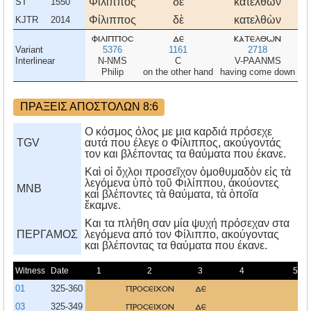
Φίλιππος
δὲ
κατελθὼν
ε
ST
1550
Φίλιππος
δὲ
κατελθὼν
ε
KJTR
2014
φιλιπποσ
δε
κατελθων
ε
Variant
5376
1161
2718
1
Interlinear
N-NMS
C
V-PAANMS
Philip
on the other hand
having come down
ΠΡΑΞΕΙΣ ΑΠΟΣΤΟΛΩΝ 8:6
Ο κόσμος όλος με μια καρδιά πρόσεχε
TGV
αυτά που έλεγε ο Φίλιππος, ακούγοντάς
τον και βλέποντας τα θαύματα που έκανε.
Καὶ οἱ ὄχλοι προσεῖχον ὁμοθυμαδὸν εἰς τὰ
λεγόμενα ὑπὸ τοῦ Φιλίππου, ἀκούοντες
MNB
καὶ βλέποντες τὰ θαύματα, τὰ ὁποῖα
ἔκαμνε.
Kαι τα πλήθη σαν μία ψυχή πρόσεχαν στα
ΠΕΡΓΑΜΟΣ
λεγόμενα από τον Φίλιππο, ακούγοντας
και βλέποντας τα θαύματα που έκανε.
Witness
Date
1
2
3
4
5
01
325-360
προσειχον
δε
03
325-349
προσειχον
δε