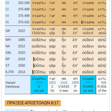
03
325-349
ουδεπω
γαρ
ην
επ
ουδενι
αυτω
02
375-499
ουδεπω
γαρ
ην
επ
ουδενι
αυτων
04
375-499
ουδεπω
γαρ
ην
επ
ουδενι
αυτων
05
375-425
ουδεπω
γαρ
ην
επι
ουδενα
αυτων
ουδεπω
γαρ
ην
επ
ουδενι
αυτων
SR
2022
Οὐδέπω
γὰρ
ἦν
ἐπʼ
οὐδενὶ
αὐτῶν
οὐδέπω
γὰρ
ἦν
ἐπʼ
οὐδενὶ
αὐτῶν
WH
1885
ουδεπω
γαρ
ην
επ
ουδενι
αυτων
NA
2012
οὐδέπω
γὰρ
ἦν
ἐπʼ
οὐδενὶ
αὐτῶν
SBL
2010
οὔπω
γὰρ
ἦν
ἐπʼ
οὐδενὶ
αὐτῶν
RP
2018
οὔπω
γὰρ
ἦν
ἐπʼ
οὐδενὶ
αὐτῶν
ST
1550
(Οὔπω
γὰρ
ἦν
ἐπʼ
οὐδενὶ
αὐτῶν
KJTR
2014
ουδεπω
γαρ
ην
επ
ουδενι
αυτων
Variant
3764
1063
1510
1909
3762
846
Interlinear
D
C
V-IIA3S
P
R-DMS
R-3GMP
not yet
for
it was
on
no one
of them
ΠΡΑΞΕΙΣ ΑΠΟΣΤΟΛΩΝ 8:17