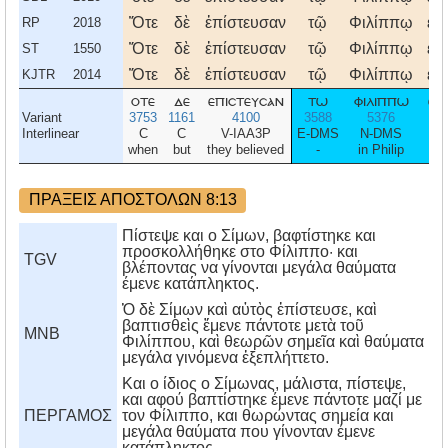
Ὅτε
δὲ
ἐπίστευσαν
τῷ
Φιλίππῳ
εὐ
RP
2018
Ὅτε
δὲ
ἐπίστευσαν
τῷ
Φιλίππῳ
εὐ
ST
1550
Ὅτε
δὲ
ἐπίστευσαν
τῷ
Φιλίππῳ
εὐ
KJTR
2014
οτε
δε
επιστευσαν
τω
φιλιππω
ευ
Variant
3753
1161
4100
3588
5376
Interlinear
C
C
V-IAA3P
E-DMS
N-DMS
when
but
they believed
-
in Philip
go
ΠΡΑΞΕΙΣ ΑΠΟΣΤΟΛΩΝ 8:13
Πίστεψε και ο Σίμων, βαφτίστηκε και
προσκολλήθηκε στο Φίλιππο· και
TGV
βλέποντας να γίνονται μεγάλα θαύματα
έμενε κατάπληκτος.
Ὁ δὲ Σίμων καὶ αὐτὸς ἐπίστευσε, καὶ
βαπτισθεὶς ἔμενε πάντοτε μετὰ τοῦ
MNB
Φιλίππου, καὶ θεωρῶν σημεῖα καὶ θαύματα
μεγάλα γινόμενα ἐξεπλήττετο.
Kαι ο ίδιος ο Σίμωνας, μάλιστα, πίστεψε,
και αφού βαπτίστηκε έμενε πάντοτε μαζί με
ΠΕΡΓΑΜΟΣ
τον Φίλιππο, και θωρώντας σημεία και
μεγάλα θαύματα που γίνονταν έμενε
κατάπληκτος.