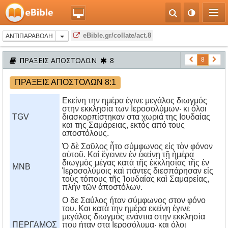
eBible.gr/collate/act.8
ΑΝΤΙΠΑΡΑΒΟΛΗ
ΠΡΑΞΕΙΣ ΑΠΟΣΤΟΛΩΝ
8
8
ΠΡΑΞΕΙΣ ΑΠΟΣΤΟΛΩΝ 8:1
Εκείνη την ημέρα έγινε μεγάλος διωγμός
στην εκκλησία των Ιεροσολύμων· κι όλοι
TGV
διασκορπίστηκαν στα χωριά της Ιουδαίας
και της Σαμάρειας, εκτός από τους
αποστόλους.
Ὁ δὲ Σαῦλος ἦτο σύμφωνος εἰς τὸν φόνον
αὐτοῦ. Καὶ ἔγεινεν ἐν ἐκείνῃ τῇ ἡμέρᾳ
διωγμὸς μέγας κατὰ τῆς ἐκκλησίας τῆς ἐν
MNB
Ἱεροσολύμοις καὶ πάντες διεσπάρησαν εἰς
τοὺς τόπους τῆς Ἰουδαίας καὶ Σαμαρείας,
πλήν τῶν ἀποστόλων.
O δε Σαύλος ήταν σύμφωνος στον φόνο
του. Kαι κατά την ημέρα εκείνη έγινε
μεγάλος διωγμός ενάντια στην εκκλησία
ΠΕΡΓΑΜΟΣ
που ήταν στα Iεροσόλυμα· και όλοι