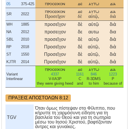
05
375-425
προσειχον
δε
αυτω
δια
προσειχον
δε
αυτω
δια
SR
2022
Προσεῖχον
δὲ
αὐτῷ,
διὰ
προσεῖχον
δὲ
αὐτῷ
διὰ
WH
1885
προσειχον
δε
αυτω
δια
NA
2012
προσεῖχον
δὲ
αὐτῷ
διὰ
SBL
2010
Προσεῖχον
δὲ
αὐτῷ,
διὰ
RP
2018
Προσεῖχον
δὲ
αὐτῷ,
διὰ
ST
1550
Προσεῖχον
δὲ
αὐτῷ,
διὰ
KJTR
2014
προσειχον
δε
αυτω
δια
Variant
4337
1161
846
1223
3
Interlinear
V-IIA3P
C
R-3DMS
P
R
they were giving heed
and
to him
because of
ΠΡΑΞΕΙΣ ΑΠΟΣΤΟΛΩΝ 8:12
Όταν όμως πίστεψαν στο Φίλιππο, που
κήρυττε τη χαρμόσυνη είδηση για τη
TGV
βασιλεία του Θεού και για τη σωτηρία
μέσω του Ιησού Χριστού, βαφτίζονταν
άντρες και γυναίκες.