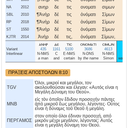
ανηρ
δε
τις
ονοματι
σιμων
π
NA
2012
¶Ἀνὴρ
δέ
τις
ὀνόματι
Σίμων
π
SBL
2010
¶Ἀνὴρ
δέ
τις
ὀνόματι
Σίμων
π
RP
2018
¶Ἀνὴρ
δέ
τις
ὀνόματι
Σίμων
π
ST
1550
Ἀνὴρ
δέ
τις,
ὀνόματι
Σίμων,
π
KJTR
2014
ανηρ
δε
τισ
ονοματι
σιμων
π
Variant
435
1161
5100
3686
4613
Interlinear
N-NMS
C
E-NMS
N-DNS
N-NMS
a
man
and
certain
by
the
name
Simon
was p
ΠΡΑΞΕΙΣ ΑΠΟΣΤΟΛΩΝ 8:10
Όλοι, μικροί και μεγάλοι, τον
TGV
ακολουθούσαν και έλεγαν: «Αυτός είναι η
Μεγάλη Δύναμη του Θεού».
εἰς τὸν ὁποῖον ἔδιδον προσοχήν πάντες
MNB
ἀπὸ μικροῦ ἕως μεγάλου, λέγοντες· Οὗτος
εἶναι ἡ δύναμις τοῦ Θεοῦ ἡ μεγάλη.
στον οποίο όλοι έδιναν προσοχή, από
ΠΕΡΓΑΜΟΣ
μικρόν μέχρι μεγάλον, λέγοντας: Aυτός
είναι η μεγάλη δύναμη του Θεού.