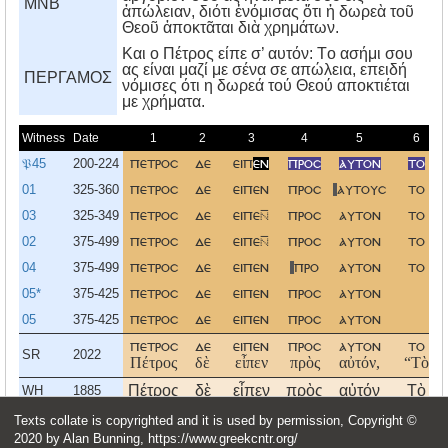
MNB
ἀπώλειαν, διότι ἐνόμισας ὅτι ἡ δωρεὰ τοῦ
Θεοῦ ἀποκτᾶται διὰ χρημάτων.
Kαι ο Πέτρος είπε σ’ αυτόν: Tο ασήμι σου
ας είναι μαζί με σένα σε απώλεια, επειδή
ΠΕΡΓΑΜΟΣ
νόμισες ότι η δωρεά τού Θεού αποκτιέται
με χρήματα.
Witness
Date
1
2
3
4
5
6
𝔓45
200-224
πετροσ
δε
ειπ
εν
προσ
αυτον
το
01
325-360
πετροσ
δε
ειπεν
προσ
αυτουσ
το
03
325-349
πετροσ
δε
ειπε
προσ
αυτον
το
02
375-499
πετροσ
δε
ειπε
προσ
αυτον
το
04
375-499
πετροσ
δε
ειπεν
προ
αυτον
το
05*
375-425
πετροσ
δε
ειπεν
προσ
αυτον
05
375-425
πετροσ
δε
ειπεν
προσ
αυτον
πετροσ
δε
ειπεν
προσ
αυτον
το
SR
2022
Πέτρος
δὲ
εἶπεν
πρὸς
αὐτόν,
“Τὸ
Πέτρος
δὲ
εἶπεν
πρὸς
αὐτόν
Τὸ
WH
1885
πετρος
δε
ειπεν
προς
αυτον
το
NA
2012
Texts collate is copyrighted and it is used by permission, Copyright ©
2020 by Alan Bunning, https://www.greekcntr.org/
Πέτρος
δὲ
εἶπεν
πρὸς
αὐτόν·
Τὸ
SBL
2010