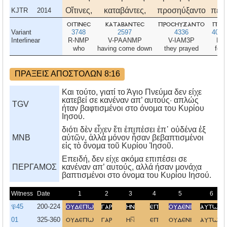
Οἵτινες,
καταβάντες,
προσηύξαντο
περὶ
KJTR
2014
οιτινεσ
καταβαντεσ
προσηυξαντο
περι
Variant
3748
2597
4336
4012
Interlinear
R-NMP
V-PAANMP
V-IAM3P
P
who
having come down
they prayed
for
ΠΡΑΞΕΙΣ ΑΠΟΣΤΟΛΩΝ 8:16
Και τούτο, γιατί το Άγιο Πνεύμα δεν είχε
κατεβεί σε κανέναν απ’ αυτούς· απλώς
TGV
ήταν βαφτισμένοι στο όνομα του Κυρίου
Ιησού.
διότι δὲν εἶχεν ἔτι ἐπιπέσει ἐπ᾿ οὐδένα ἐξ
MNB
αὐτῶν, ἀλλὰ μόνον ἦσαν βεβαπτισμένοι
εἰς τὸ ὄνομα τοῦ Κυρίου Ἰησοῦ.
Eπειδή, δεν είχε ακόμα επιπέσει σε
ΠΕΡΓΑΜΟΣ
κανέναν απ’ αυτούς, αλλά ήσαν μονάχα
βαπτισμένοι στο όνομα του Kυρίου Iησού.
Witness
Date
1
2
3
4
5
6
𝔓45
200-224
ουδεπω
γαρ
ην
επ
ουδενι
αυτων
01
325-360
ουδεπω
γαρ
η
επ
ουδενι
αυτω