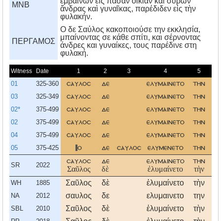
ἐμβαίνων εἰς πᾶσαν οἰκίαν καὶ σύρων
MNB
ἄνδρας καὶ γυναῖκας, παρέδιδεν εἰς τὴν
φυλακήν.
O δε Σαύλος κακοποιούσε την εκκλησία,
μπαίνοντας σε κάθε σπίτι, και σέρνοντας
ΠΕΡΓΑΜΟΣ
άνδρες και γυναίκες, τους παρέδινε στη
φυλακή.
Witness
Date
1
2
3
4
5
01
325-360
σαυλοσ
δε
ελυμαινετο
την
ε
03
325-349
σαυλοσ
δε
ελυμαινετο
την
ε
02*
375-499
σαυλοσ
δε
ελυμαινετο
την
02
375-499
σαυλοσ
δε
ελυμαινετο
την
ε
04
375-499
σαυλοσ
δε
ελυμαινετο
την
ε
05
375-425
ο
δε
σαυλοσ
ελυμενετο
την
ε
σαυλοσ
δε
ελυμαινετο
την
ε
SR
2022
Σαῦλος
δὲ
ἐλυμαίνετο
τὴν
ἐ
Σαῦλος
δὲ
ἐλυμαίνετο
τὴν
ἐ
WH
1885
σαυλος
δε
ελυμαινετο
την
ε
NA
2012
Σαῦλος
δὲ
ἐλυμαίνετο
τὴν
ἐ
SBL
2010