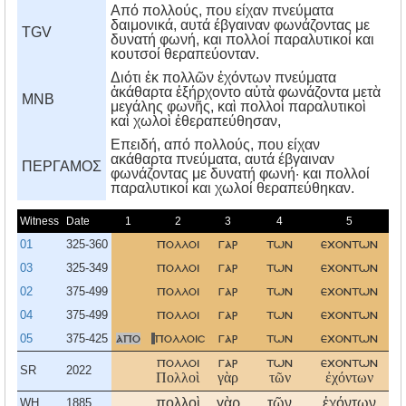
Από πολλούς, που είχαν πνεύματα
δαιμονικά, αυτά έβγαιναν φωνάζοντας με
TGV
δυνατή φωνή, και πολλοί παραλυτικοί και
κουτσοί θεραπεύονταν.
Διότι ἐκ πολλῶν ἐχόντων πνεύματα
ἀκάθαρτα ἐξήρχοντο αὐτὰ φωνάζοντα μετὰ
MNB
μεγάλης φωνῆς, καὶ πολλοὶ παραλυτικοὶ
καὶ χωλοὶ ἐθεραπεύθησαν,
Eπειδή, από πολλούς, που είχαν
ακάθαρτα πνεύματα, αυτά έβγαιναν
ΠΕΡΓΑΜΟΣ
φωνάζοντας με δυνατή φωνή· και πολλοί
παραλυτικοί και χωλοί θεραπεύθηκαν.
Witness
Date
1
2
3
4
5
01
325-360
πολλοι
γαρ
των
εχοντων
03
325-349
πολλοι
γαρ
των
εχοντων
πν
02
375-499
πολλοι
γαρ
των
εχοντων
πν
04
375-499
πολλοι
γαρ
των
εχοντων
05
375-425
απο
πολλοισ
γαρ
των
εχοντων
πν
πολλοι
γαρ
των
εχοντων
πν
SR
2022
Πολλοὶ
γὰρ
τῶν
ἐχόντων
πν
πολλοὶ
γὰρ
τῶν
ἐχόντων
πν
WH
1885