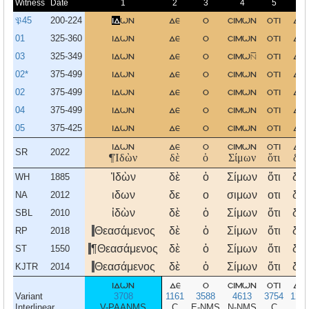
Witness
Date
1
2
3
4
5
6
𝔓45
200-224
ιδ
ων
δε
ο
σιμων
οτι
δια
01
325-360
ιδων
δε
ο
σιμων
οτι
δια
03
325-349
ιδων
δε
ο
σιμω
οτι
δια
02*
375-499
ιδων
δε
ο
σιμων
οτι
δια
02
375-499
ιδων
δε
ο
σιμων
οτι
δια
04
375-499
ιδων
δε
ο
σιμων
οτι
δια
05
375-425
ιδων
δε
ο
σιμων
οτι
δια
ιδων
δε
ο
σιμων
οτι
δια
SR
2022
¶Ἰδὼν
δὲ
ὁ
Σίμων
ὅτι
διὰ
Ἰδὼν
δὲ
ὁ
Σίμων
ὅτι
διὰ
WH
1885
ιδων
δε
ο
σιμων
οτι
δια
NA
2012
ἰδὼν
δὲ
ὁ
Σίμων
ὅτι
διὰ
SBL
2010
Θεασάμενος
δὲ
ὁ
Σίμων
ὅτι
διὰ
RP
2018
¶Θεασάμενος
δὲ
ὁ
Σίμων
ὅτι
διὰ
ST
1550
Θεασάμενος
δὲ
ὁ
Σίμων
ὅτι
διὰ
KJTR
2014
ιδων
δε
ο
σιμων
οτι
δια
Variant
3708
1161
3588
4613
3754
122
Interlinear
V-PAANMS
C
E-NMS
N-NMS
C
P