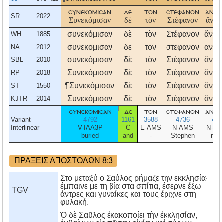
συνεκομισαν
δε
τον
στεφανον
ανδρ
SR
2022
Συνεκόμισαν
δὲ
τὸν
Στέφανον
ἄνδρ
συνεκόμισαν
δὲ
τὸν
Στέφανον
ἄνδρ
WH
1885
συνεκομισαν
δε
τον
στεφανον
ανδρ
NA
2012
συνεκόμισαν
δὲ
τὸν
Στέφανον
ἄνδρ
SBL
2010
Συνεκόμισαν
δὲ
τὸν
Στέφανον
ἄνδρ
RP
2018
¶Συνεκόμισαν
δὲ
τὸν
Στέφανον
ἄνδρ
ST
1550
Συνεκόμισαν
δὲ
τὸν
Στέφανον
ἄνδρ
KJTR
2014
συνεκομισαν
δε
τον
στεφανον
ανδρ
Variant
4792
1161
3588
4736
435
Interlinear
V-IAA3P
C
E-AMS
N-AMS
N-N
buried
and
-
Stephen
me
ΠΡΑΞΕΙΣ ΑΠΟΣΤΟΛΩΝ 8:3
Στο μεταξύ ο Σαύλος ρήμαζε την εκκλησία·
έμπαινε με τη βία στα σπίτια, έσερνε έξω
TGV
άντρες και γυναίκες και τους έριχνε στη
φυλακή.
Ὁ δὲ Σαῦλος ἐκακοποίει τὴν ἐκκλησίαν,