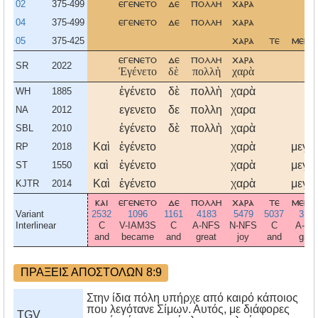
02
375-499
εγενετο
δε
πολλη
χαρα
04
375-499
εγενετο
δε
πολλη
χαρα
05
375-425
χαρα
τε
μεγα
εγενετο
δε
πολλη
χαρα
SR
2022
Ἐγένετο
δὲ
πολλὴ
χαρὰ
ἐγένετο
δὲ
πολλὴ
χαρὰ
WH
1885
εγενετο
δε
πολλη
χαρα
NA
2012
ἐγένετο
δὲ
πολλὴ
χαρὰ
SBL
2010
Καὶ
ἐγένετο
χαρὰ
μεγά
RP
2018
καὶ
ἐγένετο
χαρὰ
μεγά
ST
1550
Καὶ
ἐγένετο
χαρὰ
μεγά
KJTR
2014
και
εγενετο
δε
πολλη
χαρα
τε
μεγα
Variant
2532
1096
1161
4183
5479
5037
317
Interlinear
C
V-IAM3S
C
A-NFS
N-NFS
C
A-NF
and
became
and
great
joy
and
grea
ΠΡΑΞΕΙΣ ΑΠΟΣΤΟΛΩΝ 8:9
Στην ίδια πόλη υπήρχε από καιρό κάποιος
που λεγότανε Σίμων. Αυτός, με διάφορες
TGV