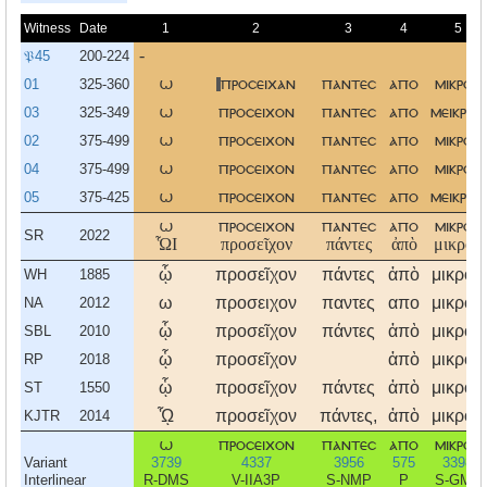
Witness
Date
1
2
3
4
5
𝔓45
200-224
-
01
325-360
ω
προσειχαν
παντεσ
απο
μικρου
03
325-349
ω
προσειχον
παντεσ
απο
μεικρου
02
375-499
ω
προσειχον
παντεσ
απο
μικρου
04
375-499
ω
προσειχον
παντεσ
απο
μικρου
05
375-425
ω
προσειχον
παντεσ
απο
μεικρου
ω
προσειχον
παντεσ
απο
μικρου
SR
2022
ὯΙ
προσεῖχον
πάντες
ἀπὸ
μικροῦ
ᾧ
προσεῖχον
πάντες
ἀπὸ
μικροῦ
WH
1885
ω
προσειχον
παντες
απο
μικρου
NA
2012
ᾧ
προσεῖχον
πάντες
ἀπὸ
μικροῦ
SBL
2010
ᾧ
προσεῖχον
ἀπὸ
μικροῦ
RP
2018
ᾧ
προσεῖχον
πάντες
ἀπὸ
μικροῦ
ST
1550
ᾯ
προσεῖχον
πάντες,
ἀπὸ
μικροῦ
KJTR
2014
ω
προσειχον
παντεσ
απο
μικρου
Variant
3739
4337
3956
575
3398
Interlinear
R-DMS
V-IIA3P
S-NMP
P
S-GMS