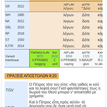
λεγων
δοτε
καμοι
SR
2022
λέγων,
“Δότε
κἀμοὶ
λέγων
Δότε
κἀμοὶ
WH
1885
λεγων
δοτε
καμοι
NA
2012
λέγων·
Δότε
κἀμοὶ
SBL
2010
λέγων,
Δότε
κἀμοὶ
RP
2018
λέγων,
Δότε
κᾀμοὶ
ST
1550
Λέγων,
Δότε
κἀμοὶ
KJTR
2014
παρακαλων
και
λεγων
δοτε
καμοι
Variant
3870
2532
3004
1325
2504
Interlinear
V-PPANMS
C
V-PPANMS
V-MAA2P
R-1DS
begging
and
saying
give
to also 
ΠΡΑΞΕΙΣ ΑΠΟΣΤΟΛΩΝ 8:20
Ο Πέτρος τότε του είπε: «Να χαθείς κι εσύ
και τα λεφτά σου! Γιατί φαντάστηκες πως η
TGV
δωρεά του Θεού μπορεί ν’ αποκτηθεί με
χρήματα.
Καὶ ὁ Πέτρος εἶπε πρὸς αὐτόν· τὸ
ἀργύριόν σου ἄς ἦναι μετὰ σοῦ εἰς