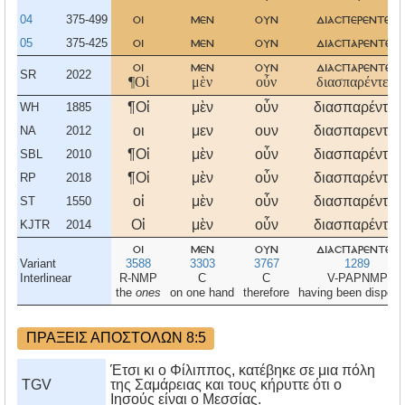
04
375-499
οι
μεν
ουν
διασπερεντεσ
05
375-425
οι
μεν
ουν
διασπαρεντεσ
οι
μεν
ουν
διασπαρεντεσ
SR
2022
¶Οἱ
μὲν
οὖν
διασπαρέντες,
¶Οἱ
μὲν
οὖν
διασπαρέντες
WH
1885
οι
μεν
ουν
διασπαρεντες
NA
2012
¶Οἱ
μὲν
οὖν
διασπαρέντες
SBL
2010
¶Οἱ
μὲν
οὖν
διασπαρέντες
RP
2018
οἱ
μὲν
οὖν
διασπαρέντες
ST
1550
Οἱ
μὲν
οὖν
διασπαρέντες
KJTR
2014
οι
μεν
ουν
διασπαρεντεσ
Variant
3588
3303
3767
1289
Interlinear
R-NMP
C
C
V-PAPNMP
the
ones
on one hand
therefore
having been dispers
ΠΡΑΞΕΙΣ ΑΠΟΣΤΟΛΩΝ 8:5
Έτσι κι ο Φίλιππος, κατέβηκε σε μια πόλη
TGV
της Σαμάρειας και τους κήρυττε ότι ο
Ιησούς είναι ο Μεσσίας.