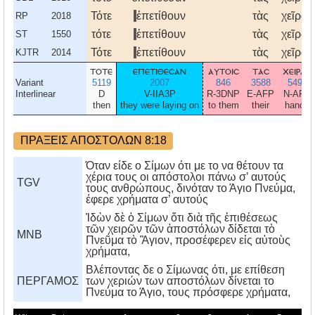
Τότε
ἐπετίθουν
τὰς
χεῖρας
RP
2018
τότε
ἐπετίθουν
τὰς
χεῖρας
ST
1550
Τότε
ἐπετίθουν
τὰς
χεῖρας
KJTR
2014
τοτε
επετιθεσαν
αυτοισ
τασ
χειρασ
Variant
5119
2007
846
3588
5495
Interlinear
D
V-IIA3P
R-3DNP
E-AFP
N-AFP
then
they were laying on
to them
their
hands
ΠΡΑΞΕΙΣ ΑΠΟΣΤΟΛΩΝ 8:18
Όταν είδε ο Σίμων ότι με το να θέτουν τα
χέρια τους οι απόστολοι πάνω σ’ αυτούς
TGV
τους ανθρώπους, δινόταν το Άγιο Πνεύμα,
έφερε χρήματα σ’ αυτούς
Ἰδὼν δὲ ὁ Σίμων ὅτι διὰ τῆς ἐπιθέσεως
τῶν χειρῶν τῶν ἀποστόλων δίδεται τὸ
MNB
Πνεῦμα τὸ Ἃγιον, προσέφερεν εἰς αὐτοὺς
χρήματα,
Bλέποντας δε ο Σίμωνας ότι, με επίθεση
ΠΕΡΓΑΜΟΣ
των χεριών των αποστόλων δίνεται το
Πνεύμα το Άγιο, τους πρόσφερε χρήματα,