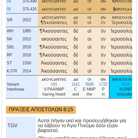
04
375-499
ακουσαντεσ
δε
οι
εν
ιεροσολυμοι
05
375-425
ακουσαντεσ
δε
οι
εν
ιερουσαλημ
ακουσαντεσ
δε
οι
εν
ιεροσολυμοι
SR
2022
¶Ἀκούσαντες
δὲ
οἱ
ἐν
Ἱεροσολύμοι
¶Ἀκούσαντες
δὲ
οἱ
ἐν
Ἰεροσολύμοι
WH
1885
ακουσαντες
δε
οι
εν
ιεροσολυμοι
NA
2012
¶Ἀκούσαντες
δὲ
οἱ
ἐν
Ἱεροσολύμοι
SBL
2010
¶Ἀκούσαντες
δὲ
οἱ
ἐν
Ἱεροσολύμοι
RP
2018
Ἀκούσαντες
δὲ
οἱ
ἐν
Ἱεροσολύμοι
ST
1550
Ἀκούσαντες
δὲ
οἱ
ἐν
Ἱεροσολύμοι
KJTR
2014
ακουσαντεσ
δε
οι
εν
ιεροσολυμοι
Variant
191
1161
3588
1722
2414
Interlinear
V-PAANMP
C
E-NMP
P
N-DNP
having heard
and
the
in
Jerusalem
ΠΡΑΞΕΙΣ ΑΠΟΣΤΟΛΩΝ 8:15
Αυτοί πήγαν εκεί και προσευχήθηκαν για
TGV
να λάβουν το Άγιο Πνεύμα όσοι είχαν
βαφτιστεί.