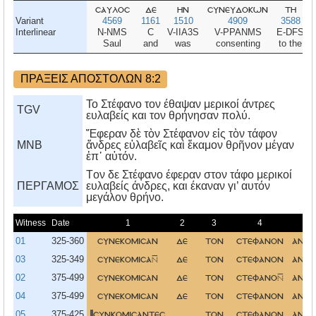
σαυλοσ
δε
ην
συνευδοκων
τη
Variant
4569
1161
1510
4909
3588
Interlinear
N-NMS
C
V-IIA3S
V-PPANMS
E-DFS
Saul
and
was
consenting
to the
ΠΡΑΞΕΙΣ ΑΠΟΣΤΟΛΩΝ 8:2
Το Στέφανο τον έθαψαν μερικοί άντρες
TGV
ευλαβείς και τον θρήνησαν πολύ.
Ἔφεραν δὲ τὸν Στέφανον εἰς τὸν τάφον
MNB
ἄνδρες εὐλαβεῖς καὶ ἔκαμον θρῆνον μέγαν
ἐπ᾿ αὐτόν.
Tον δε Στέφανο έφεραν στον τάφο μερικοί
ΠΕΡΓΑΜΟΣ
ευλαβείς άνδρες, και έκαναν γι’ αυτόν
μεγάλον θρήνο.
Witness
Date
1
2
3
4
5
01
325-360
συνεκομισαν
δε
τον
στεφανον
ανδρ
03
325-349
συνεκομισα
δε
τον
στεφανον
ανδρ
02
375-499
συνεκομισαν
δε
τον
στεφανο
ανδρ
04
375-499
συνεκομισαν
δε
τον
στεφανον
ανδρ
05
375-425
συνκομισαντεσ
τον
στεφανον
ανδρ