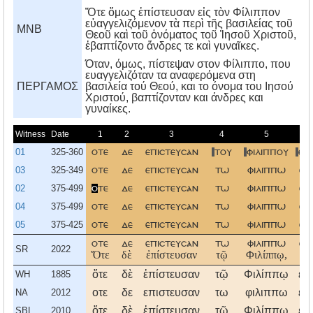
Ὅτε ὅμως ἐπίστευσαν εἰς τὸν Φίλιππον
εὐαγγελιζόμενον τὰ περὶ τῆς βασιλείας τοῦ
MNB
Θεοῦ καὶ τοῦ ὀνόματος τοῦ Ἰησοῦ Χριστοῦ,
ἐβαπτίζοντο ἄνδρες τε καὶ γυναῖκες.
Όταν, όμως, πίστεψαν στον Φίλιππο, που
ευαγγελιζόταν τα αναφερόμενα στη
ΠΕΡΓΑΜΟΣ
βασιλεία τού Θεού, και το όνομα του Iησού
Xριστού, βαπτίζονταν και άνδρες και
γυναίκες.
Witness
Date
1
2
3
4
5
01
325-360
οτε
δε
επιστευσαν
του
φιλιππου
ευ
03
325-349
οτε
δε
επιστευσαν
τω
φιλιππω
ευ
02
375-499
ο
τε
δε
επιστευσαν
τω
φιλιππω
ευ
04
375-499
οτε
δε
επιστευσαν
τω
φιλιππω
ευ
05
375-425
οτε
δε
επιστευσαν
τω
φιλιππω
ευ
οτε
δε
επιστευσαν
τω
φιλιππω
ευ
SR
2022
Ὅτε
δὲ
ἐπίστευσαν
τῷ
Φιλίππῳ,
εὐ
ὅτε
δὲ
ἐπίστευσαν
τῷ
Φιλίππῳ
εὐ
WH
1885
οτε
δε
επιστευσαν
τω
φιλιππω
ευ
NA
2012
ὅτε
δὲ
ἐπίστευσαν
τῷ
Φιλίππῳ
εὐ
SBL
2010