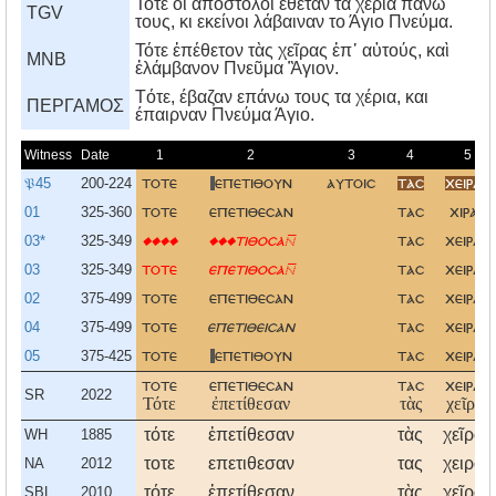
Τότε οι απόστολοι έθεταν τα χέρια πάνω
TGV
τους, κι εκείνοι λάβαιναν το Άγιο Πνεύμα.
Τότε ἐπέθετον τὰς χεῖρας ἐπ᾿ αὐτούς, καὶ
MNB
ἐλάμβανον Πνεῦμα Ἃγιον.
Tότε, έβαζαν επάνω τους τα χέρια, και
ΠΕΡΓΑΜΟΣ
έπαιρναν Πνεύμα Άγιο.
Witness
Date
1
2
3
4
5
𝔓45
200-224
τοτε
επετιθουν
αυτοισ
τασ
χειρασ
01
325-360
τοτε
επετιθεσαν
τασ
χιρασ
03*
325-349
����
���τιθοσα
τασ
χειρασ
03
325-349
τοτε
επετιθοσα
τασ
χειρασ
02
375-499
τοτε
επετιθεσαν
τασ
χειρασ
04
375-499
τοτε
επετιθεισαν
τασ
χειρασ
05
375-425
τοτε
επετιθουν
τασ
χειρασ
τοτε
επετιθεσαν
τασ
χειρασ
SR
2022
Τότε
ἐπετίθεσαν
τὰς
χεῖρας
τότε
ἐπετίθεσαν
τὰς
χεῖρας
WH
1885
τοτε
επετιθεσαν
τας
χειρας
NA
2012
τότε
ἐπετίθεσαν
τὰς
χεῖρας
SBL
2010