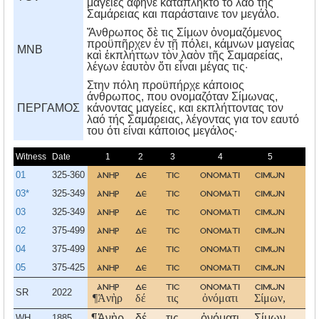
μαγείες άφηνε κατάπληκτο το λαό της
Σαμάρειας και παράσταινε τον μεγάλο.
Ἄνθρωπος δὲ τις Σίμων ὀνομαζόμενος
προϋπῆρχεν ἐν τῇ πόλει, κάμνων μαγείας
MNB
καὶ ἐκπλήττων τὸν λαὸν τῆς Σαμαρείας,
λέγων ἑαυτὸν ὅτι εἶναι μέγας τις·
Στην πόλη προϋπήρχε κάποιος
άνθρωπος, που ονομαζόταν Σίμωνας,
ΠΕΡΓΑΜΟΣ
κάνοντας μαγείες, και εκπλήττοντας τον
λαό τής Σαμάρειας, λέγοντας για τον εαυτό
του ότι είναι κάποιος μεγάλος·
Witness
Date
1
2
3
4
5
01
325-360
ανηρ
δε
τισ
ονοματι
σιμων
π
03*
325-349
ανηρ
δε
τισ
ονοματι
σιμων
π
03
325-349
ανηρ
δε
τισ
ονοματι
σιμων
π
02
375-499
ανηρ
δε
τισ
ονοματι
σιμων
π
04
375-499
ανηρ
δε
τισ
ονοματι
σιμων
π
05
375-425
ανηρ
δε
τισ
ονοματι
σιμων
π
ανηρ
δε
τισ
ονοματι
σιμων
π
SR
2022
¶Ἀνὴρ
δέ
τις
ὀνόματι
Σίμων,
¶Ἀνὴρ
δέ
τις
ὀνόματι
Σίμων
π
WH
1885