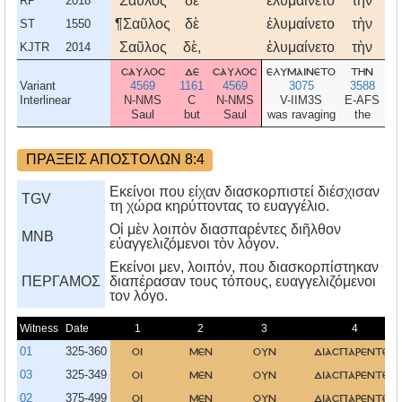
Σαῦλος
δὲ
ἐλυμαίνετο
τὴν
ἐκ
RP
2018
¶Σαῦλος
δὲ
ἐλυμαίνετο
τὴν
ἐκ
ST
1550
Σαῦλος
δὲ,
ἐλυμαίνετο
τὴν
ἐκ
KJTR
2014
σαυλοσ
δε
σαυλοσ
ελυμαινετο
την
ε
Variant
4569
1161
4569
3075
3588
Interlinear
N-NMS
C
N-NMS
V-IIM3S
E-AFS
Saul
but
Saul
was ravaging
the
ΠΡΑΞΕΙΣ ΑΠΟΣΤΟΛΩΝ 8:4
Εκείνοι που είχαν διασκορπιστεί διέσχισαν
TGV
τη χώρα κηρύττοντας το ευαγγέλιο.
Οἱ μὲν λοιπὸν διασπαρέντες διῆλθον
MNB
εὐαγγελιζόμενοι τὸν λόγον.
Eκείνοι μεν, λοιπόν, που διασκορπίστηκαν
ΠΕΡΓΑΜΟΣ
διαπέρασαν τους τόπους, ευαγγελιζόμενοι
τον λόγο.
Witness
Date
1
2
3
4
01
325-360
οι
μεν
ουν
διασπαρεντεσ
03
325-349
οι
μεν
ουν
διασπαρεντεσ
02
375-499
οι
μεν
ουν
διασπαρεντεσ