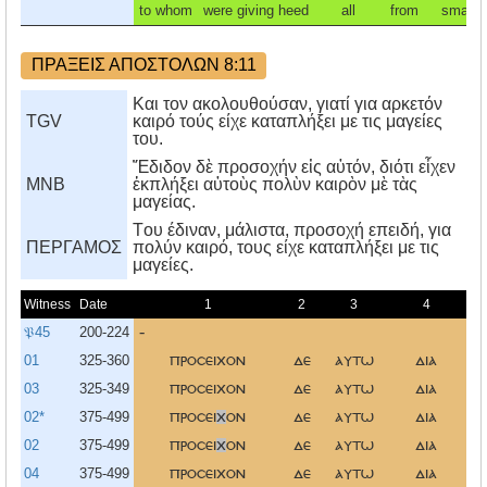
to whom
were giving heed
all
from
small
ΠΡΑΞΕΙΣ ΑΠΟΣΤΟΛΩΝ 8:11
Και τον ακολουθούσαν, γιατί για αρκετόν
TGV
καιρό τούς είχε καταπλήξει με τις μαγείες
του.
Ἔδιδον δὲ προσοχήν εἰς αὐτόν, διότι εἶχεν
MNB
ἐκπλήξει αὐτοὺς πολὺν καιρὸν μὲ τὰς
μαγείας.
Tου έδιναν, μάλιστα, προσοχή επειδή, για
ΠΕΡΓΑΜΟΣ
πολύν καιρό, τους είχε καταπλήξει με τις
μαγείες.
Witness
Date
1
2
3
4
𝔓45
200-224
-
01
325-360
προσειχον
δε
αυτω
δια
03
325-349
προσειχον
δε
αυτω
δια
02*
375-499
προσει
χ
ον
δε
αυτω
δια
02
375-499
προσει
χ
ον
δε
αυτω
δια
04
375-499
προσειχον
δε
αυτω
δια