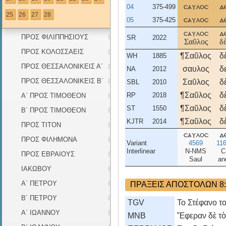
04
375-499
σαυλοσ
δ
ΠΡΟΣ ΓΑΛΑΤΑΣ
25
26
27
28
05
375-425
σαυλοσ
δ
ΠΡΟΣ ΕΦΕΣΙΟΥΣ
σαυλοσ
δ
ΠΡΟΣ ΦΙΛΙΠΠΗΣΙΟΥΣ
SR
2022
Σαῦλος
δ
ΠΡΟΣ ΚΟΛΟΣΣΑΕΙΣ
¶Σαῦλος
δ
WH
1885
ΠΡΟΣ ΘΕΣΣΑΛΟΝΙΚΕΙΣ Α΄
σαυλος
δ
NA
2012
ΠΡΟΣ ΘΕΣΣΑΛΟΝΙΚΕΙΣ Β΄
Σαῦλος
δ
SBL
2010
¶Σαῦλος
δ
RP
2018
Α΄ ΠΡΟΣ ΤΙΜΟΘΕΟΝ
¶Σαῦλος
δ
ST
1550
Β΄ ΠΡΟΣ ΤΙΜΟΘΕΟΝ
¶Σαῦλος
δ
KJTR
2014
ΠΡΟΣ ΤΙΤΟΝ
σαυλοσ
δ
ΠΡΟΣ ΦΙΛΗΜΟΝΑ
Variant
4569
11
Interlinear
N-NMS
C
ΠΡΟΣ ΕΒΡΑΙΟΥΣ
Saul
an
ΙΑΚΩΒΟΥ
Α΄ ΠΕΤΡΟΥ
ΠΡΑΞΕΙΣ ΑΠΟΣΤΟΛΩΝ 8:
Β΄ ΠΕΤΡΟΥ
TGV
Το Στέφανο το
Α΄ ΙΩΑΝΝΟΥ
MNB
Ἔφεραν δὲ τὸν