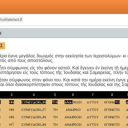
/collate/act.8
8
1
έρα έγινε μεγάλος διωγμός στην εκκλησία των Ιεροσολύμων· κι 
κτός από τους αποστόλους.
το σύμφωνος εἰς τὸν φόνον αὐτοῦ. Καὶ ἔγεινεν ἐν ἐκείνῃ τῇ ἡμ
ιεσπάρησαν εἰς τοὺς τόπους τῆς Ἰουδαίας καὶ Σαμαρείας, πλήν 
ήταν σύμφωνος στον φόνο του. Kαι κατά την ημέρα εκείνη έγινε
και όλοι διασκορπίστηκαν στους τόπους τής Iουδαίας και της Σ
3
4
5
6
7
8
ε
ην
συνευδοκων
τηι
αναι
ρεσει
αυτου
εγενε
το
ε
ην
συνευδοκω
τη
αναιρεσι
αυτου
εγενετο
ε
ην
συνευδοκων
τη
αναιρεσει
αυτου
εγενετο
ε
η
συνευδοκων
τη
αναιρεσει
αυτου
εγενετο