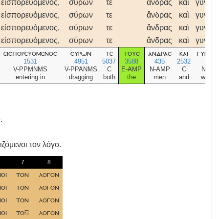
εἰσπορευόμενος,
σύρων
τε
ἄνδρας
καὶ
γυναῖκ
εἰσπορευόμενος,
σύρων
τε
ἄνδρας
καὶ
γυναῖκ
εἰσπορευόμενος,
σύρων
τε
ἄνδρας
καὶ
γυναῖκ
εἰσπορευόμενος,
σύρων
τε
ἄνδρας
καὶ
γυναῖκ
εισπορευομενοσ
συρων
τε
τουσ
ανδρασ
και
γυναικ
1531
4951
5037
3588
435
2532
1135
V-PPMNMS
V-PPANMS
C
E-AMP
N-AMP
C
N-AF
entering in
dragging
both
the
men
and
wome
.
ζόμενοι τον λόγο.
7
8
οι
τον
λογον
οι
τον
λογον
οι
τον
λογον
οι
το
λογον