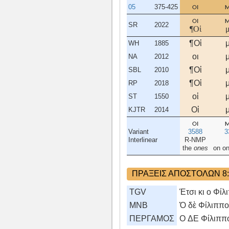
05
375-425
οι
οι
SR
2022
¶Οἱ
¶Οἱ
WH
1885
οι
NA
2012
¶Οἱ
SBL
2010
¶Οἱ
RP
2018
οἱ
ST
1550
Οἱ
KJTR
2014
οι
Variant
3588
3
Interlinear
R-NMP
the
ones
on o
ΠΡΑΞΕΙΣ ΑΠΟΣΤΟΛΩΝ 8:
TGV
Έτσι κι ο Φίλ
MNB
Ὁ δὲ Φίλιππος
ΠΕΡΓΑΜΟΣ
O ΔE Φίλιππο