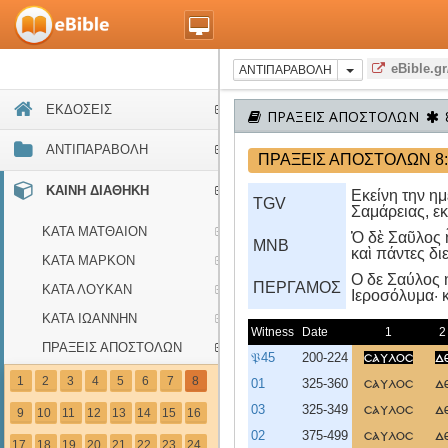
eBible.gr
ΑΝΤΙΠΑΡΑΒΟΛΗ
ΕΚΔΟΣΕΙΣ
ΠΡΑΞΕΙΣ ΑΠΟΣΤΟΛΩΝ
ΑΝΤΙΠΑΡΑΒΟΛΗ
ΠΡΑΞΕΙΣ ΑΠΟΣΤΟΛΩΝ 8:
ΚΑΙΝΗ ΔΙΑΘΗΚΗ
Εκείνη την ημ
TGV
Σαμάρειας, ε
ΚΑΤΑ ΜΑΤΘΑΙΟΝ
Ὁ δὲ Σαῦλος ἦ
MNB
καὶ πάντες δ
ΚΑΤΑ ΜΑΡΚΟΝ
O δε Σαύλος 
ΠΕΡΓΑΜΟΣ
ΚΑΤΑ ΛΟΥΚΑΝ
Iεροσόλυμα· 
ΚΑΤΑ ΙΩΑΝΝΗΝ
Witness
Date
1
2
ΠΡΑΞΕΙΣ ΑΠΟΣΤΟΛΩΝ
𝔓45
200-224
σαυλοσ
δ
ΠΡΟΣ ΡΩΜΑΙΟΥΣ
1
2
3
4
5
6
7
8
01
325-360
σαυλοσ
δ
ΠΡΟΣ ΚΟΡΙΝΘΙΟΥΣ Α΄
03
325-349
σαυλοσ
δ
9
10
11
12
13
14
15
16
ΠΡΟΣ ΚΟΡΙΝΘΙΟΥΣ Β΄
02
375-499
σαυλοσ
δ
17
18
19
20
21
22
23
24