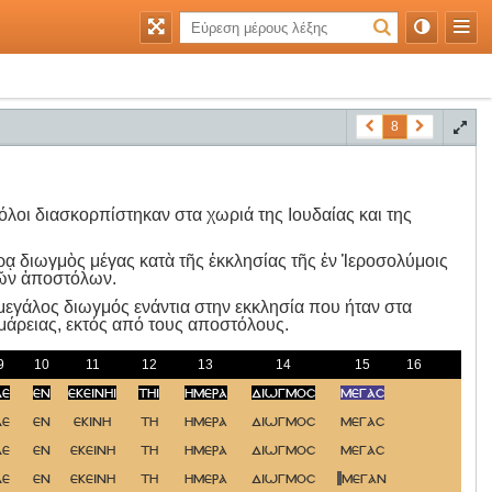
8
όλοι διασκορπίστηκαν στα χωριά της Ιουδαίας και της
έρᾳ διωγμὸς μέγας κατὰ τῆς ἐκκλησίας τῆς ἐν Ἱεροσολύμοις
τῶν ἀποστόλων.
 μεγάλος διωγμός ενάντια στην εκκλησία που ήταν στα
αμάρειας, εκτός από τους αποστόλους.
9
10
11
12
13
14
15
16
17
δε
εν
εκεινηι
τηι
ημερα
διωγμοσ
μεγασ
δε
εν
εκινη
τη
ημερα
διωγμοσ
μεγασ
δε
εν
εκεινη
τη
ημερα
διωγμοσ
μεγασ
δε
εν
εκεινη
τη
ημερα
διωγμοσ
μεγαν