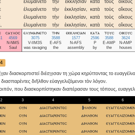
ὲ
ἐλυμαίνετο
τὴν
ἐκκλησίαν
κατὰ
τοὺς
οἴκους
ὲ
ἐλυμαίνετο
τὴν
ἐκκλησίαν,
κατὰ
τοὺς
οἴκους
ὲ
ἐλυμαίνετο
τὴν
ἐκκλησίαν,
κατὰ
τοὺς
οἴκους
,
ἐλυμαίνετο
τὴν
ἐκκλησίαν,
κατὰ
τοὺς
οἴκους
ε
σαυλοσ
ελυμαινετο
την
εκκλησιαν
κατα
τουσ
οικουσ
61
4569
3075
3588
1577
2596
3588
3624
N-NMS
V-IIM3S
E-AFS
N-AFS
P
E-AMP
N-AMP
t
Saul
was ravaging
the
assembly
by
the
houses
4
ίχαν διασκορπιστεί διέσχισαν τη χώρα κηρύττοντας το ευαγγέλιο
 διασπαρέντες διῆλθον εὐαγγελιζόμενοι τὸν λόγον.
λοιπόν, που διασκορπίστηκαν διαπέρασαν τους τόπους, ευαγγελι
2
3
4
5
6
μεν
ουν
διασπαρεντεσ
ηλθον
ευαγγελιζομεν
μεν
ουν
διασπαρεντεσ
διηλθον
ευαγγελιζομεν
μεν
ουν
διασπαρεντεσ
διηλθον
ευαγγελιζομεν
μεν
ουν
διασπερεντεσ
διηλθον
ευαγγελιζομεν