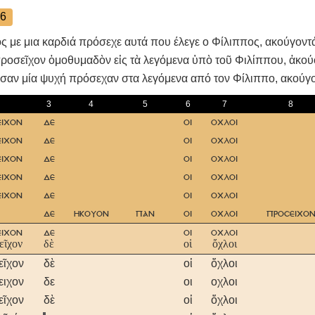
6
ς με μια καρδιά πρόσεχε αυτά που έλεγε ο Φίλιππος, ακούγοντά
προσεῖχον ὁμοθυμαδὸν εἰς τὰ λεγόμενα ὑπὸ τοῦ Φιλίππου, ἀκούο
 σαν μία ψυχή πρόσεχαν στα λεγόμενα από τον Φίλιππο, ακούγο
3
4
5
6
7
8
ειχον
δε
οι
οχλοι
ειχον
δε
οι
οχλοι
ειχον
δε
οι
οχλοι
ειχον
δε
οι
οχλοι
ειχον
δε
οι
οχλοι
δε
ηκουον
παν
οι
οχλοι
προσειχο
ειχον
δε
οι
οχλοι
εῖχον
δὲ
οἱ
ὄχλοι
εῖχον
δὲ
οἱ
ὄχλοι
ειχον
δε
οι
οχλοι
εῖχον
δὲ
οἱ
ὄχλοι