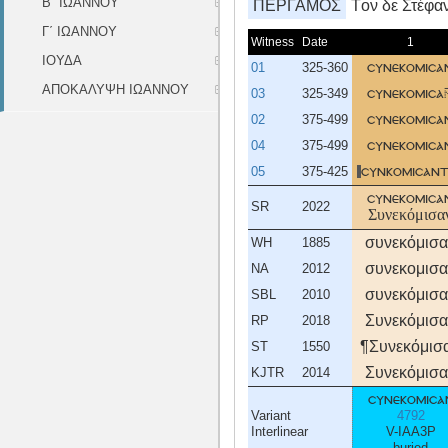
Β΄ ΙΩΑΝΝΟΥ
ΠΕΡΓΑΜΟΣ
Tον δε Στέφαν
Γ΄ ΙΩΑΝΝΟΥ
Witness
Date
1
ΙΟΥΔΑ
01
325-360
συνεκομισα
ΑΠΟΚΑΛΥΨΗ ΙΩΑΝΝΟΥ
03
325-349
συνεκομισα
02
375-499
συνεκομισα
04
375-499
συνεκομισα
05
375-425
συνκομισαντ
συνεκομισα
SR
2022
Συνεκόμισα
συνεκόμισα
WH
1885
συνεκομισα
NA
2012
συνεκόμισα
SBL
2010
Συνεκόμισα
RP
2018
¶Συνεκόμισ
ST
1550
Συνεκόμισα
KJTR
2014
συνεκομισα
Variant
4792
Interlinear
V-IAA3P
buried