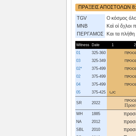
ΠΡΑΞΕΙΣ ΑΠΟΣΤΟΛΩΝ 8:
TGV
Ο κόσμος όλο
MNB
Καὶ οἱ ὄχλοι 
ΠΕΡΓΑΜΟΣ
Kαι τα πλήθη
Witness
Date
1
2
01
325-360
προσ
03
325-349
προσ
02*
375-499
προσ
02
375-499
προσ
04
375-499
προσ
05
375-425
ωσ
προσ
SR
2022
Προσ
προσ
WH
1885
προσ
NA
2012
προσ
SBL
2010