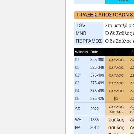
ΠΡΑΞΕΙΣ ΑΠΟΣΤΟΛΩΝ 8:
TGV
Στο μεταξύ ο 
MNB
Ὁ δὲ Σαῦλος ἐ
ΠΕΡΓΑΜΟΣ
O δε Σαύλος κ
Witness
Date
1
2
01
325-360
σαυλοσ
δ
03
325-349
σαυλοσ
δ
02*
375-499
σαυλοσ
δ
02
375-499
σαυλοσ
δ
04
375-499
σαυλοσ
δ
05
375-425
ο
δ
σαυλοσ
δ
SR
2022
Σαῦλος
δ
Σαῦλος
δ
WH
1885
σαυλος
δ
NA
2012