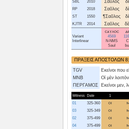
Σαῦλος
δ
SBL
2010
Σαῦλος
δ
RP
2018
¶Σαῦλος
δ
ST
1550
Σαῦλος
δὲ
KJTR
2014
σαυλοσ
δ
Variant
4569
11
Interlinear
N-NMS
C
Saul
bu
ΠΡΑΞΕΙΣ ΑΠΟΣΤΟΛΩΝ 8:
TGV
Εκείνοι που ε
MNB
Οἱ μὲν λοιπὸν
ΠΕΡΓΑΜΟΣ
Eκείνοι μεν, 
Witness
Date
1
01
325-360
οι
03
325-349
οι
02
375-499
οι
04
375-499
οι