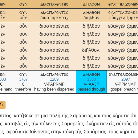
μεν
ουν
διασπαρεντεσ
διηλθον
ευαγγελιζομεν
μεν
ουν
διασπαρεντεσ
διηλθον
ευαγγελιζομεν
μὲν
οὖν
διασπαρέντες,
διῆλθον
εὐαγγελιζόμεν
μὲν
οὖν
διασπαρέντες
διῆλθον
εὐαγγελιζόμε
μεν
ουν
διασπαρεντες
διηλθον
ευαγγελιζομε
μὲν
οὖν
διασπαρέντες
διῆλθον
εὐαγγελιζόμε
μὲν
οὖν
διασπαρέντες
διῆλθον,
εὐαγγελιζόμε
μὲν
οὖν
διασπαρέντες
διῆλθον
εὐαγγελιζόμε
μὲν
οὖν
διασπαρέντες
διῆλθον
εὐαγγελιζόμε
μεν
ουν
διασπαρεντεσ
διηλθον
ευαγγελιζομεν
303
3767
1289
1330
2097
C
C
V-PAPNMP
V-IAA3P
V-PPMNMP
ne hand
therefore
having been dispersed
passed through
gospel preachi
5
ιππος, κατέβηκε σε μια πόλη της Σαμάρειας και τους κήρυττε ότι 
, καταβὰς εἰς τὴν πόλιν τῆς Σαμαρείας, ἐκήρυττεν εἰς αὐτοὺς τὸ
ς, αφού κατεβαίνοντας στην πόλη τής Σαμάρειας, τους κήρυττε 