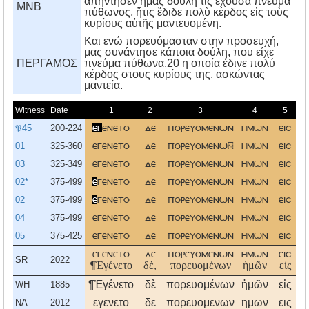
ἀπήντησεν ἡμᾶς δούλη τις ἔχουσα πνεῦμα
MNB
πύθωνος, ἥτις ἔδιδε πολὺ κέρδος εἰς τοὺς
κυρίους αὑτῆς μαντευομένη.
Kαι ενώ πορευόμασταν στην προσευχή,
μας συνάντησε κάποια δούλη, που είχε
ΠΕΡΓΑΜΟΣ
πνεύμα πύθωνα,20 η οποία έδινε πολύ
κέρδος στους κυρίους της, ασκώντας
μαντεία.
Witness
Date
1
2
3
4
5
𝔓45
200-224
εγ
ενετο
δε
πορευομενων
ημων
εισ
01
325-360
εγενετο
δε
πορευομενω
ημων
εισ
03
325-349
εγενετο
δε
πορευομενων
ημων
εισ
02*
375-499
ε
γενετο
δε
πορευομενων
ημων
εισ
02
375-499
ε
γενετο
δε
πορευομενων
ημων
εισ
04
375-499
εγενετο
δε
πορευομενων
ημων
εισ
05
375-425
εγενετο
δε
πορευομενων
ημων
εισ
εγενετο
δε
πορευομενων
ημων
εισ
SR
2022
¶Ἐγένετο
δὲ,
πορευομένων
ἡμῶν
εἰς
¶Ἐγένετο
δὲ
πορευομένων
ἡμῶν
εἰς
WH
1885
εγενετο
δε
πορευομενων
ημων
εις
NA
2012