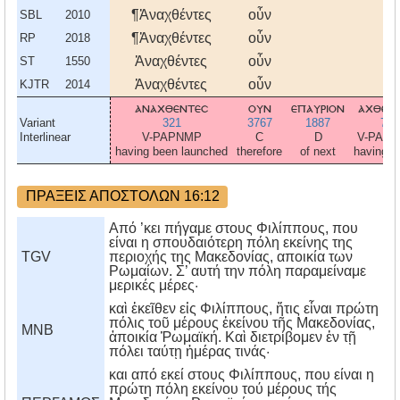
¶Ἀναχθέντες
οὖν
SBL
2010
¶Ἀναχθέντες
οὖν
RP
2018
Ἀναχθέντες
οὖν
ST
1550
Ἀναχθέντες
οὖν
KJTR
2014
αναχθεντεσ
ουν
επαυριον
αχθεν
Variant
321
3767
1887
71
Interlinear
V-PAPNMP
C
D
V-PAP
having been launched
therefore
of next
having 
ΠΡΑΞΕΙΣ ΑΠΟΣΤΟΛΩΝ 16:12
Από ’κει πήγαμε στους Φιλίππους, που
είναι η σπουδαιότερη πόλη εκείνης της
TGV
περιοχής της Μακεδονίας, αποικία των
Ρωμαίων. Σ’ αυτή την πόλη παραμείναμε
μερικές μέρες·
καὶ ἐκεῖθεν εἰς Φιλίππους, ἥτις εἶναι πρώτη
πόλις τοῦ μέρους ἐκείνου τῆς Μακεδονίας,
MNB
ἀποικία Ῥωμαϊκή. Καὶ διετρίβομεν ἐν τῇ
πόλει ταύτῃ ἡμέρας τινάς·
και από εκεί στους Φιλίππους, που είναι η
πρώτη πόλη εκείνου τού μέρους τής