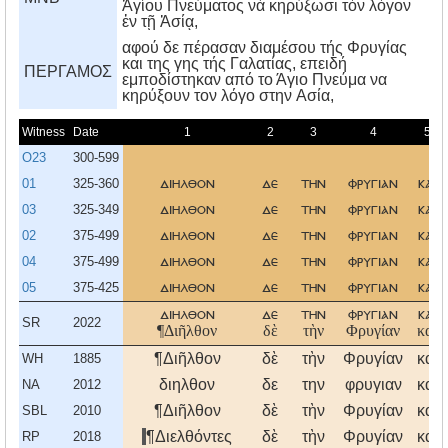
Ἁγίου Πνεύματος νὰ κηρύξωσι τὸν λόγον
ἐν τῇ Ἀσίᾳ,
αφού δε πέρασαν διαμέσου τής Φρυγίας
και της γης τής Γαλατίας, επειδή
ΠΕΡΓΑΜΟΣ
εμποδίστηκαν από το Άγιο Πνεύμα να
κηρύξουν τον λόγο στην Aσία,
Witness
Date
1
2
3
4
5
O23
300-599
01
325-360
διηλθον
δε
την
φρυγιαν
και
03
325-349
διηλθον
δε
την
φρυγιαν
και
02
375-499
διηλθον
δε
την
φρυγιαν
και
04
375-499
διηλθον
δε
την
φρυγιαν
και
05
375-425
διηλθον
δε
την
φρυγιαν
και
διηλθον
δε
την
φρυγιαν
και
SR
2022
¶Διῆλθον
δὲ
τὴν
Φρυγίαν
καὶ
¶Διῆλθον
δὲ
τὴν
Φρυγίαν
καὶ
WH
1885
διηλθον
δε
την
φρυγιαν
και
NA
2012
¶Διῆλθον
δὲ
τὴν
Φρυγίαν
καὶ
SBL
2010
¶Διελθόντες
δὲ
τὴν
Φρυγίαν
καὶ
RP
2018