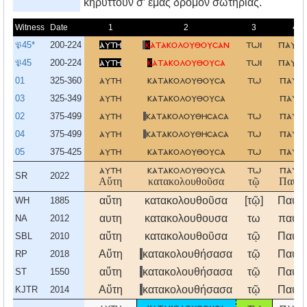
κηρύττουν σ’ εμάς δρόμον σωτηρίας.
Witness
Date
1
2
3
4
𝔓45*
200-224
αυτη
κ
ατακολουθουσαν
τωι
παυλω
𝔓45
200-224
αυτη
κ
ατακολουθουσα
τωι
παυλω
01
325-360
αυτη
κατακολουθουσα
τω
παυλ
03
325-349
αυτη
κατακολουθουσα
παυλ
02
375-499
αυτη
κατακολουθησασα
τω
παυλ
04
375-499
αυτη
κατακολουθησασα
τω
παυλ
05
375-425
αυτη
κατακολουθουσα
τω
παυλ
αυτη
κατακολουθουσα
τω
παυλ
SR
2022
Αὕτη
κατακολουθοῦσα
τῷ
Παύλ
αὕτη
κατακολουθοῦσα
[τῷ]
Παύλ
WH
1885
αυτη
κατακολουθουσα
τω
παυλ
NA
2012
αὕτη
κατακολουθοῦσα
τῷ
Παύλ
SBL
2010
Αὕτη
κατακολουθήσασα
τῷ
Παύλ
RP
2018
αὕτη
κατακολουθήσασα
τῷ
Παύλ
ST
1550
Αὕτη
κατακολουθήσασα
τῷ
Παύλ
KJTR
2014