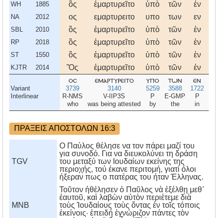
ὃς
ἐμαρτυρεῖτο
ὑπὸ
τῶν
ἐν
Λύ
WH
1885
ος
εμαρτυρειτο
υπο
των
εν
λυ
NA
2012
ὃς
ἐμαρτυρεῖτο
ὑπὸ
τῶν
ἐν
Λύ
SBL
2010
ὃς
ἐμαρτυρεῖτο
ὑπὸ
τῶν
ἐν
Λύ
RP
2018
ὃς
ἐμαρτυρεῖτο
ὑπὸ
τῶν
ἐν
Λύ
ST
1550
Ὃς
ἐμαρτυρεῖτο
ὑπὸ
τῶν
ἐν
Λύ
KJTR
2014
οσ
εμαρτυρειτο
υπο
των
εν
λυ
Variant
3739
3140
5259
3588
1722
Interlinear
R-NMS
V-IIP3S
P
E-GMP
P
who
was being attested
by
the
in
ΠΡΑΞΕΙΣ ΑΠΟΣΤΟΛΩΝ 16:3
Ο Παύλος θέλησε να τον πάρει μαζί του
για συνοδό. Για να διευκολύνει τη δράση
TGV
του μεταξύ των Ιουδαίων εκείνης της
περιοχής, τού έκανε περιτομή, γιατί όλοι
ήξεραν πως ο πατέρας του ήταν Έλληνας.
Τοῦτον ἠθέλησεν ὁ Παῦλος νὰ ἐξέλθῃ μεθ᾿
ἑαυτοῦ, καὶ λαβὼν αὐτὸν περιέτεμε διὰ
MNB
τοὺς Ἰουδαίους τοὺς ὄντας ἐν τοῖς τόποις
ἐκείνοις· ἐπειδή ἐγνώριζον πάντες τὸν