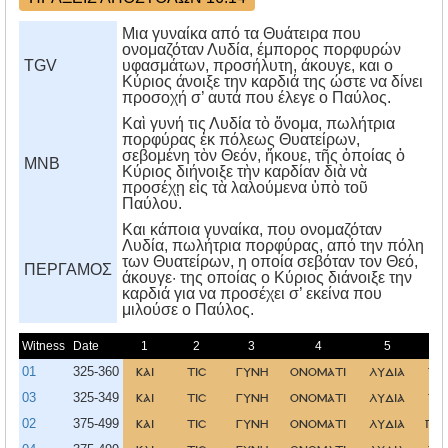
Μια γυναίκα από τα Θυάτειρα που
ονομαζόταν Λυδία, έμπορος πορφυρών
TGV
υφασμάτων, προσήλυτη, άκουγε, και ο
Κύριος άνοιξε την καρδιά της ώστε να δίνει
προσοχή σ’ αυτά που έλεγε ο Παύλος.
Καὶ γυνή τις Λυδία τὸ ὄνομα, πωλήτρια
πορφύρας ἐκ πόλεως Θυατείρων,
σεβομένη τὸν Θεόν, ἤκουε, τῆς ὁποίας ὁ
MNB
Κύριος διήνοιξε τὴν καρδίαν διὰ νὰ
προσέχῃ εἰς τὰ λαλούμενα ὑπὸ τοῦ
Παύλου.
Kαι κάποια γυναίκα, που ονομαζόταν
Λυδία, πωλήτρια πορφύρας, από την πόλη
των Θυατείρων, η οποία σεβόταν τον Θεό,
ΠΕΡΓΑΜΟΣ
άκουγε· της οποίας ο Kύριος διάνοιξε την
καρδιά για να προσέχει σ’ εκείνα που
μιλούσε ο Παύλος.
Witness
Date
1
2
3
4
5
01
325-360
και
τισ
γυνη
ονοματι
λυδια
πο
03
325-349
και
τισ
γυνη
ονοματι
λυδια
πο
02
375-499
και
τισ
γυνη
ονοματι
λυδια
πο