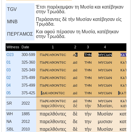
Έτσι παρέκαμψαν τη Μυσία και κατέβηκαν
TGV
στην Τρωάδα.
Περάσαντες δὲ τὴν Μυσίαν κατέβησαν εἰς
MNB
Τρῳάδα.
Kαι αφού πέρασαν τη Mυσία, κατέβηκαν
ΠΕΡΓΑΜΟΣ
στην Tρωάδα.
Witness
Date
1
2
3
4
5
O23
300-599
παρελθοντεσ
δ
ε
την
μυσιαν
κατεβ
01
325-360
παρελθοντεσ
δε
την
μυσιαν
κατεβ
03
325-349
παρελθοντεσ
δε
την
μυσιαν
κατεβ
02
375-499
παρελθοντεσ
δε
την
μυσιαν
κατεβ
04
375-499
παρελθοντεσ
δε
την
μυσιαν
κατεβ
05
375-425
διελθοντεσ
δε
την
μυσιαν
κατην
παρελθοντεσ
δε
την
μυσιαν
κατεβ
SR
2022
παρελθόντες
δὲ
τὴν
Μυσίαν,
κατέβ
παρελθόντες
δὲ
τὴν
Μυσίαν
κατέβ
WH
1885
παρελθοντες
δε
την
μυσιαν
κατεβ
NA
2012
παρελθόντες
δὲ
τὴν
Μυσίαν
κατέβ
SBL
2010