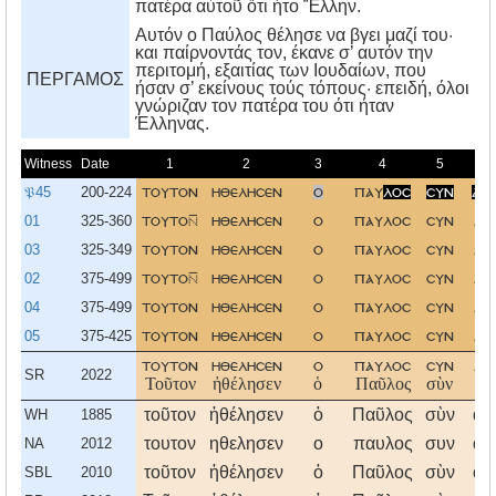
πατέρα αὐτοῦ ὅτι ἦτο Ἕλλην.
Aυτόν ο Παύλος θέλησε να βγει μαζί του·
και παίρνοντάς τον, έκανε σ’ αυτόν την
περιτομή, εξαιτίας των Iουδαίων, που
ΠΕΡΓΑΜΟΣ
ήσαν σ’ εκείνους τούς τόπους· επειδή, όλοι
γνώριζαν τον πατέρα του ότι ήταν
Έλληνας.
Witness
Date
1
2
3
4
5
𝔓45
200-224
τουτον
ηθελησεν
ο
παυ
λοσ
συν
αυ
01
325-360
τουτο
ηθελησεν
ο
παυλοσ
συν
αυ
03
325-349
τουτον
ηθελησεν
ο
παυλοσ
συν
αυ
02
375-499
τουτο
ηθελησεν
ο
παυλοσ
συν
αυ
04
375-499
τουτον
ηθελησεν
ο
παυλοσ
συν
αυ
05
375-425
τουτον
ηθελησεν
ο
παυλοσ
συν
αυ
τουτον
ηθελησεν
ο
παυλοσ
συν
αυ
SR
2022
Τοῦτον
ἠθέλησεν
ὁ
Παῦλος
σὺν
αὐ
τοῦτον
ἠθέλησεν
ὁ
Παῦλος
σὺν
αὐ
WH
1885
τουτον
ηθελησεν
ο
παυλος
συν
αυ
NA
2012
τοῦτον
ἠθέλησεν
ὁ
Παῦλος
σὺν
αὐ
SBL
2010