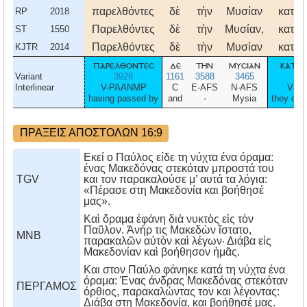
παρελθόντες
δὲ
τὴν
Μυσίαν
κατέβ
RP
2018
Παρελθόντες
δὲ
τὴν
Μυσίαν,
κατέβ
ST
1550
Παρελθόντες
δὲ
τὴν
Μυσίαν
κατέβ
KJTR
2014
παρελθοντεσ
δε
την
μυσιαν
κατεβ
Variant
3928
1161
3588
3465
25
Interlinear
V-PAANMP
C
E-AFS
N-AFS
V-IA
having passed by
and
-
Mysia
they ca
ΠΡΑΞΕΙΣ ΑΠΟΣΤΟΛΩΝ 16:9
Εκεί ο Παύλος είδε τη νύχτα ένα όραμα:
ένας Μακεδόνας στεκόταν μπροστά του
TGV
και τον παρακαλούσε μ’ αυτά τα λόγια:
«Πέρασε στη Μακεδονία και βοήθησέ
μας».
Καὶ ὄραμα ἐφάνη διὰ νυκτὸς εἰς τὸν
Παῦλον. Ἀνήρ τις Μακεδὼν ἵστατο,
MNB
παρακαλῶν αὐτὸν καὶ λέγων· Διάβα εἰς
Μακεδονίαν καὶ βοήθησον ἡμᾶς.
Kαι στον Παύλο φάνηκε κατά τη νύχτα ένα
όραμα: Ένας άνδρας Mακεδόνας στεκόταν
ΠΕΡΓΑΜΟΣ
όρθιος, παρακαλώντας τον και λέγοντας:
Διάβα στη Mακεδονία, και βοήθησέ μας.