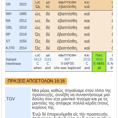
ωσ
δε
εβαπτισθη
και
ο
SR
2022
Ὡς
δὲ
ἐβαπτίσθη
καὶ
ὁ
ὡς
δὲ
ἐβαπτίσθη
καὶ
ὁ
WH
1885
ως
δε
εβαπτισθη
και
ο
NA
2012
ὡς
δὲ
ἐβαπτίσθη
καὶ
ὁ
SBL
2010
Ὡς
δὲ
ἐβαπτίσθη,
καὶ
ὁ
RP
2018
Ὡς
δὲ
ἐβαπτίσθη,
καὶ
ὁ
ST
1550
Ὡς
δὲ
ἐβαπτίσθη,
καὶ
ὁ
KJTR
2014
ωσ
δε
εβαπτισθη
και
πασ
ο
Variant
5613
1161
907
2532
3956
3588
Interlinear
C
C
V-IAP3S
C
E-NMS
E-NM
when
and
she was baptized
and
all
the
ΠΡΑΞΕΙΣ ΑΠΟΣΤΟΛΩΝ 16:16
Μια μέρα, καθώς πηγαίναμε στον τόπο της
προσευχής, συνέβη να συναντήσουμε μια
TGV
δούλη που είχε μαντικό πνεύμα και με τις
μαντείες της απέφερε πολλά κέρδη στους
κυρίους της.
Ἐνῷ δὲ ἐπορευόμεθα εἰς τὴν προσευχήν,