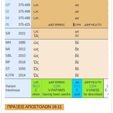
02*
375-499
ωσ
δε
το
02
375-499
ωσ
δε
το
04
375-499
ωσ
δε
το
05
375-425
διεγερθεισ
ουν
διηγησατο
το
ωσ
δε
το
SR
2022
Ὡς
δὲ
τὸ
ὡς
δὲ
τὸ
WH
1885
ως
δε
το
NA
2012
ὡς
δὲ
τὸ
SBL
2010
Ὡς
δὲ
τὸ
RP
2018
Ὡς
δὲ
τὸ
ST
1550
Ὡς
δὲ
τὸ
KJTR
2014
ωσ
διεγερθεισ
δε
διηγησατο
το
Variant
5613
1326
1161
1334
358
Interlinear
C
V-PAPNMS
C
V-IAM3S
E-AN
when
having been awoke
and
he described
the
ΠΡΑΞΕΙΣ ΑΠΟΣΤΟΛΩΝ 16:11