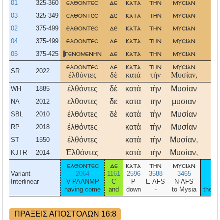
01
325-360
ελθοντεσ
δε
κατα
την
μυσιαν
03
325-349
ελθοντεσ
δε
κατα
την
μυσιαν
ε
02
375-499
ελθοντεσ
δε
κατα
την
μυσιαν
ε
04
375-499
ελθοντεσ
δε
κατα
την
μυσιαν
05
375-425
γενομενην
δε
κατα
την
μυσιαν
ελθοντεσ
δε
κατα
την
μυσιαν
SR
2022
ἐλθόντες
δὲ
κατὰ
τὴν
Μυσίαν,
ἐλθόντες
δὲ
κατὰ
τὴν
Μυσίαν
ἐ
WH
1885
ελθοντες
δε
κατα
την
μυσιαν
ε
NA
2012
ἐλθόντες
δὲ
κατὰ
τὴν
Μυσίαν
ἐ
SBL
2010
ἐλθόντες
κατὰ
τὴν
Μυσίαν
ἐ
RP
2018
ἐλθόντες
κατὰ
τὴν
Μυσίαν,
ἐ
ST
1550
Ἐλθόντες
κατὰ
τὴν
Μυσίαν,
ἐ
KJTR
2014
ελθοντεσ
δε
κατα
την
μυσιαν
Variant
2064
1161
2596
3588
3465
Interlinear
V-PAANMP
C
P
E-AFS
N-AFS
having come
and
down
-
to Mysia
they 
ΠΡΑΞΕΙΣ ΑΠΟΣΤΟΛΩΝ 16:8