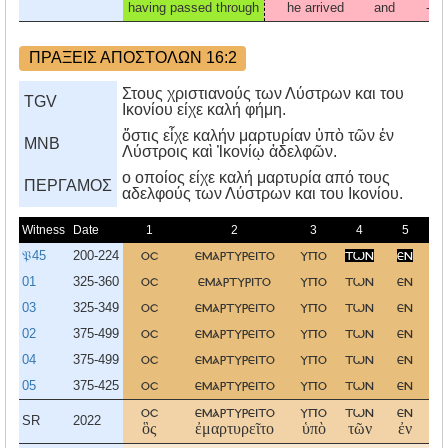
having passed through
he arrived
and
-
ΠΡΑΞΕΙΣ ΑΠΟΣΤΟΛΩΝ 16:2
Στους χριστιανούς των Λύστρων και του
TGV
Ικονίου είχε καλή φήμη.
ὅστις εἶχε καλήν μαρτυρίαν ὑπὸ τῶν ἐν
MNB
Λύστροις καὶ Ἰκονίῳ ἀδελφῶν.
ο οποίος είχε καλή μαρτυρία από τους
ΠΕΡΓΑΜΟΣ
αδελφούς των Λύστρων και του Iκονίου.
Witness
Date
1
2
3
4
5
𝔓45
200-224
οσ
εμαρτυρειτο
υπο
των
εν
λυ
01
325-360
οσ
εμαρτυριτο
υπο
των
εν
λυ
03
325-349
οσ
εμαρτυρειτο
υπο
των
εν
λυ
02
375-499
οσ
εμαρτυρειτο
υπο
των
εν
λυ
04
375-499
οσ
εμαρτυρειτο
υπο
των
εν
λυ
05
375-425
οσ
εμαρτυρειτο
υπο
των
εν
λυ
οσ
εμαρτυρειτο
υπο
των
εν
λυ
SR
2022
ὃς
ἐμαρτυρεῖτο
ὑπὸ
τῶν
ἐν
Λύ