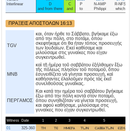
Interlinear
D
C
P
N-AMP
R-NFS
V
and from there
and
to
Philippi
which
ΠΡΑΞΕΙΣ ΑΠΟΣΤΟΛΩΝ 16:13
και, όταν ήρθε το Σάββατο, βγήκαμε έξω
από την πόλη, στο ποτάμι, όπου
σκεφτήκαμε ότι θα ήταν τόπος προσευχής
TGV
των Ιουδαίων. Εκεί καθίσαμε και
μιλούσαμε στις γυναίκες που είχαν
συγκεντρωθεί.
καὶ τῇ ἡμέρᾳ τοῦ σαββάτου ἐξήλθομεν ἔξω
τῆς πόλεως πλησίον τοῦ ποταμοῦ, ὅπου
MNB
ἐσυνειθίζετο νὰ γίνηται προσευχή, καὶ
καθήσαντες ἐλαλοῦμεν πρὸς τὰς ἐκεῖ
συνελθοῦσας γυναῖκας.
Kαι κατά την ημέρα τού σαββάτου βγήκαμε
έξω από την πόλη κοντά στον ποταμό,
ΠΕΡΓΑΜΟΣ
όπου συνηθιζόταν να γίνεται προσευχή,
και αφού καθήσαμε, μιλούσαμε στις
γυναίκες που είχαν συγκεντρωθεί.
Witness
Date
1
2
3
4
5
6
01
325-360
τη
τε
ημερα
των
σαββατων
εξηλθ