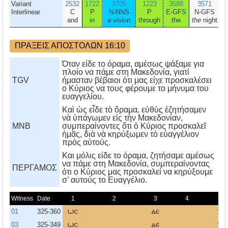
Variant
2532
1722
3705
1223
3588
3571
Interlinear
C
P
N-NNS
P
E-GFS
N-GFS
V
and
in
a
vision
through
the
the
night
w
ΠΡΑΞΕΙΣ ΑΠΟΣΤΟΛΩΝ 16:10
Όταν είδε το όραμα, αμέσως ψάξαμε για
πλοίο να πάμε στη Μακεδονία, γιατί
TGV
ήμασταν βέβαιοι ότι μας είχε προσκαλέσει
ο Κύριος να τους φέρουμε το μήνυμα του
ευαγγελίου.
Καὶ ὡς εἶδε τὸ ὄραμα, εὐθὺς ἐζητήσαμεν
νὰ ὑπάγωμεν εἰς τὴν Μακεδονίαν,
MNB
συμπεραίνοντες ὅτι ὁ Κύριος προσκαλεῖ
ἡμᾶς, διὰ νὰ κηρύξωμεν τὸ εὐαγγέλιον
πρὸς αὐτούς.
Kαι μόλις είδε το όραμα, ζητήσαμε αμέσως
να πάμε στη Mακεδονία, συμπεραίνοντας
ΠΕΡΓΑΜΟΣ
ότι ο Kύριος μας προσκαλεί να κηρύξουμε
σ’ αυτούς το Eυαγγέλιο.
Witness
Date
1
2
3
4
5
01
325-360
ωσ
δε
το
03
325-349
ωσ
δε
το