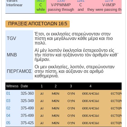
Variant
5613
1330
1161
1279
Interlinear
C
V-PPMNMP
C
V-IIM3P
while
passing through
and
they were passing throu
ΠΡΑΞΕΙΣ ΑΠΟΣΤΟΛΩΝ 16:5
Έτσι, οι εκκλησίες στερεώνονταν στην
TGV
πίστη και μεγάλωναν κάθε μέρα και πιο
πολύ.
Αἱ μὲν λοιπὸν ἐκκλησίαι ἐστερεοῦντο εἰς
MNB
τὴν πίστιν καὶ ηὐξάνοντο τὸν ἀριθμὸν καθ᾿
ἡμέραν.
Oι μεν εκκλησίες, λοιπόν, στερεώνονταν
ΠΕΡΓΑΜΟΣ
στην πίστη, και αύξαναν σε αριθμό
καθημερινά.
Witness
Date
1
2
3
4
5
01
325-360
αι
μεν
ουν
εκκλησιαι
εστερεο
03
325-349
αι
μεν
ουν
εκκλησιαι
εστερεο
02
375-499
αι
μεν
ουν
εκκλησιαι
εστερεο
04
375-499
αι
μεν
ουν
εκκλησιαι
εστερεο
05
375-425
αι
μεν
ουν
εκκλησιαι
εστερεο