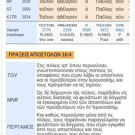
Τοῦτον
ἠθέλησεν
ὁ
Παῦλος
σὺν
αὐ
RP
2018
τοῦτον
ἠθέλησεν
ὁ
Παῦλος
σὺν
αὑ
ST
1550
Τοῦτον
ἠθέλησεν
ὁ
Παῦλος
σὺν
αὐ
KJTR
2014
τουτον
ηθελησεν
ο
παυλοσ
συν
αυ
Variant
3778
2309
3588
3972
4862
8
Interlinear
R-AMS
V-IAA3S
E-NMS
N-NMS
P
R-3
this
one
wanted
-
Paul
with
h
ΠΡΑΞΕΙΣ ΑΠΟΣΤΟΛΩΝ 16:4
Στις πόλεις απ’ όπου περνούσαν,
γνωστοποιούσαν στους πιστούς τις
TGV
αποφάσεις που είχαν λάβει οι απόστολοι
και οι πρεσβύτεροι στην Ιερουσαλήμ, και
τους πρότρεπαν να τις τηρούν.
Ὡς δὲ διήρχοντο τὰς πόλεις, παρέδιδον εἰς
αὐτοὺς διαταγὰς νὰ φυλάττωσι τὰ δόγματα
MNB
τὰ ἐγκεκριμένα ὑπὸ τῶν ἀποστόλων καὶ
τῶν πρεσβυτέρων τῶν ἐν Ἱερουσαλήμ.
Kαι καθώς περνούσαν μέσα από τις
πόλεις, τους παρέδιναν παραγγέλματα να
φυλάττουν τα δόγματα, που είχαν εγκριθεί
ΠΕΡΓΑΜΟΣ
από τους αποστόλους και τους
πρεσβύτερους που ήσαν στην