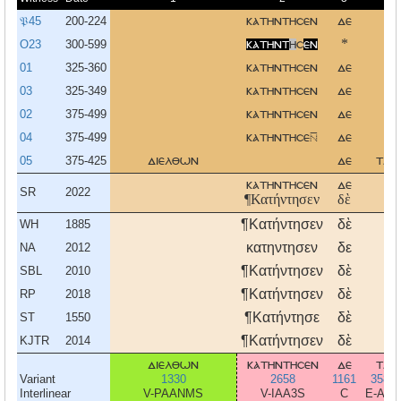
𝔓45
200-224
κατηντησεν
δε
O23
300-599
κατηντ
η
σ
εν
*
01
325-360
κατηντησεν
δε
03
325-349
κατηντησεν
δε
02
375-499
κατηντησεν
δε
04
375-499
κατηντησε
δε
05
375-425
διελθων
δε
τα
κατηντησεν
δε
SR
2022
¶Κατήντησεν
δὲ
¶Κατήντησεν
δὲ
WH
1885
κατηντησεν
δε
NA
2012
¶Κατήντησεν
δὲ
SBL
2010
¶Κατήντησεν
δὲ
RP
2018
¶Κατήντησε
δὲ
ST
1550
¶Κατήντησεν
δὲ
KJTR
2014
διελθων
κατηντησεν
δε
τα
Variant
1330
2658
1161
3588
Interlinear
V-PAANMS
V-IAA3S
C
E-ANP