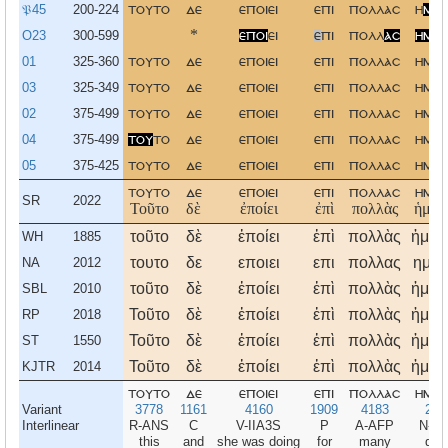
𝔓45
200-224
τουτο
δε
εποιει
επι
πολλασ
η
μερ
O23
300-599
*
εποι
ει
ε
πι
πολλ
ασ
ημερ
01
325-360
τουτο
δε
εποιει
επι
πολλασ
ημερ
03
325-349
τουτο
δε
εποιει
επι
πολλασ
ημερ
02
375-499
τουτο
δε
εποιει
επι
πολλασ
ημερ
04
375-499
του
το
δε
εποιει
επι
πολλασ
ημερ
05
375-425
τουτο
δε
εποιει
επι
πολλασ
ημερ
τουτο
δε
εποιει
επι
πολλασ
ημερ
SR
2022
Τοῦτο
δὲ
ἐποίει
ἐπὶ
πολλὰς
ἡμέρ
τοῦτο
δὲ
ἐποίει
ἐπὶ
πολλὰς
ἡμέρ
WH
1885
τουτο
δε
εποιει
επι
πολλας
ημερ
NA
2012
τοῦτο
δὲ
ἐποίει
ἐπὶ
πολλὰς
ἡμέρ
SBL
2010
Τοῦτο
δὲ
ἐποίει
ἐπὶ
πολλὰς
ἡμέρ
RP
2018
Τοῦτο
δὲ
ἐποίει
ἐπὶ
πολλὰς
ἡμέρ
ST
1550
Τοῦτο
δὲ
ἐποίει
ἐπὶ
πολλὰς
ἡμέρ
KJTR
2014
τουτο
δε
εποιει
επι
πολλασ
ημερ
Variant
3778
1161
4160
1909
4183
225
Interlinear
R-ANS
C
V-IIA3S
P
A-AFP
N-A
this
and
she was doing
for
many
day