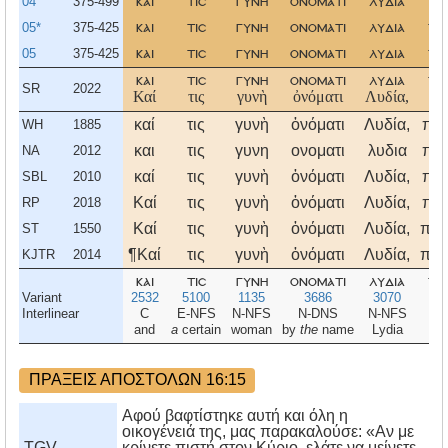
04
375-499
και
τισ
γυνη
ονοματι
λυδια
πο
05*
375-425
και
τισ
γυνη
ονοματι
λυδια
πο
05
375-425
και
τισ
γυνη
ονοματι
λυδια
πο
και
τισ
γυνη
ονοματι
λυδια
πο
SR
2022
Καί
τις
γυνὴ
ὀνόματι
Λυδία,
πο
καί
τις
γυνὴ
ὀνόματι
Λυδία,
πο
WH
1885
και
τις
γυνη
ονοματι
λυδια
πο
NA
2012
καί
τις
γυνὴ
ὀνόματι
Λυδία,
πο
SBL
2010
Καί
τις
γυνὴ
ὀνόματι
Λυδία,
πο
RP
2018
Καί
τις
γυνὴ
ὀνόματι
Λυδία,
πορ
ST
1550
¶Καί
τις
γυνὴ
ὀνόματι
Λυδία,
πορ
KJTR
2014
και
τισ
γυνη
ονοματι
λυδια
πο
Variant
2532
5100
1135
3686
3070
Interlinear
C
E-NFS
N-NFS
N-DNS
N-NFS
and
a
certain
woman
by
the
name
Lydia
a
se
ΠΡΑΞΕΙΣ ΑΠΟΣΤΟΛΩΝ 16:15
Αφού βαφτίστηκε αυτή και όλη η
οικογένειά της, μας παρακαλούσε: «Αν με
TGV
κρίνετε πιστή στον Κύριο, ελάτε να μείνετε