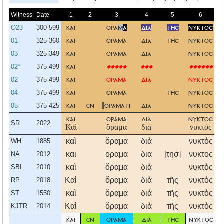
Witness
Date
1
2
3
4
5
6
O23
300-599
και
ορα
μ
α
δια
τησ
νυκτοσ
01
325-360
και
οραμα
δια
τησ
νυκτοσ
03
325-349
και
οραμα
δια
νυκτοσ
02*
375-499
και
�����
���
������
02
375-499
και
οραμα
δια
νυκτοσ
04
375-499
και
οραμα
τησ
νυκτοσ
05
375-425
και
εν
οραματι
δια
νυκτοσ
και
οραμα
δια
νυκτοσ
SR
2022
Καὶ
ὅραμα
διὰ
νυκτὸς
καὶ
ὅραμα
διὰ
νυκτὸς
WH
1885
και
οραμα
δια
[τησ]
νυκτος
NA
2012
καὶ
ὅραμα
διὰ
νυκτὸς
SBL
2010
Καὶ
ὅραμα
διὰ
τῆς
νυκτὸς
RP
2018
καὶ
ὅραμα
διὰ
τῆς
νυκτὸς
ST
1550
Καὶ
ὅραμα
διὰ
τῆς
νυκτὸς
KJTR
2014
και
εν
οραμα
δια
τησ
νυκτοσ