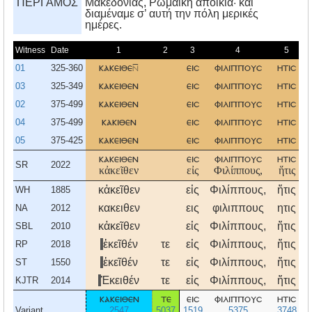
ΠΕΡΓΑΜΟΣ
Mακεδονίας, Pωμαϊκή αποικία· και
διαμέναμε σ’ αυτή την πόλη μερικές
ημέρες.
Witness
Date
1
2
3
4
5
01
325-360
κακειθε
εισ
φιλιππουσ
ητισ
03
325-349
κακειθεν
εισ
φιλιππουσ
ητισ
02
375-499
κακειθεν
εισ
φιλιππουσ
ητισ
04
375-499
κακιθεν
εισ
φιλιππουσ
ητισ
05
375-425
κακειθεν
εισ
φιλιππουσ
ητισ
κακειθεν
εισ
φιλιππουσ
ητισ
SR
2022
κἀκεῖθεν
εἰς
Φιλίππους,
ἥτις
κἀκεῖθεν
εἰς
Φιλίππους,
ἥτις
WH
1885
κακειθεν
εις
φιλιππους
ητις
NA
2012
κἀκεῖθεν
εἰς
Φιλίππους,
ἥτις
SBL
2010
ἐκεῖθέν
τε
εἰς
Φιλίππους,
ἥτις
RP
2018
ἐκεῖθέν
τε
εἰς
Φιλίππους,
ἥτις
ST
1550
Ἐκειθέν
τε
εἰς
Φιλίππους,
ἥτις
KJTR
2014
κακειθεν
τε
εισ
φιλιππουσ
ητισ
Variant
2547
5037
1519
5375
3748