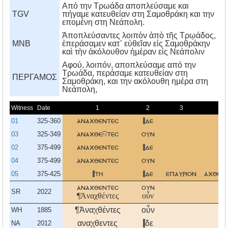
Από την Τρωάδα αποπλεύσαμε και
TGV
πήγαμε κατευθείαν στη Σαμοθράκη και την
επομένη στη Νεάπολη.
Ἀποπλεύσαντες λοιπὸν ἀπὸ τῆς Τρῳάδος,
MNB
ἐπεράσαμεν κατ᾿ εὐθεῖαν εἰς Σαμοθράκην
καὶ τὴν ἀκόλουθον ἡμέραν εἰς Νεάπολιν
Aφού, λοιπόν, αποπλεύσαμε από την
Tρωάδα, περάσαμε κατευθείαν στη
ΠΕΡΓΑΜΟΣ
Σαμοθράκη, και την ακόλουθη ημέρα στη
Nεάπολη,
Witness
Date
1
2
3
4
01
325-360
αναχθεντεσ
δε
03
325-349
αναχθετεσ
ουν
02
375-499
αναχθεντεσ
δε
04
375-499
αναχθεντεσ
ουν
05
375-425
τη
δε
επαυριον
αχθεν
αναχθεντεσ
ουν
SR
2022
¶Ἀναχθέντες
οὖν
¶Ἀναχθέντες
οὖν
WH
1885
αναχθεντες
δε
NA
2012