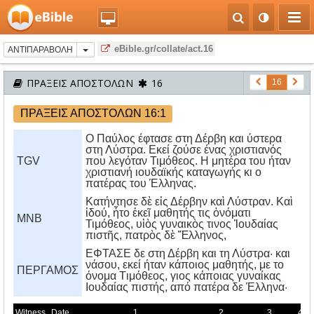
eBible.gr/collate/act.16
ΑΝΤΙΠΑΡΑΒΟΛΗ
ΠΡΑΞΕΙΣ ΑΠΟΣΤΟΛΩΝ
16
16
ΠΡΑΞΕΙΣ ΑΠΟΣΤΟΛΩΝ 16:1
Ο Παύλος έφτασε στη Δέρβη και ύστερα
στη Λύστρα. Εκεί ζούσε ένας χριστιανός
TGV
που λεγόταν Τιμόθεος. Η μητέρα του ήταν
χριστιανή ιουδαϊκής καταγωγής κι ο
πατέρας του Έλληνας.
Κατήντησε δὲ εἰς Δέρβην καὶ Λύστραν. Καὶ
ἰδού, ἦτο ἐκεῖ μαθητής τις ὀνόματι
MNB
Τιμόθεος, υἱὸς γυναικὸς τινος Ἰουδαίας
πιστῆς, πατρὸς δὲ Ἕλληνος,
EΦTAΣE δε στη Δέρβη και τη Λύστρα· και
νάσου, εκεί ήταν κάποιος μαθητής, με το
ΠΕΡΓΑΜΟΣ
όνομα Tιμόθεος, γιος κάποιας γυναίκας
Iουδαίας πιστής, από πατέρα δε Έλληνα·
Witness
Date
1
2
3
4