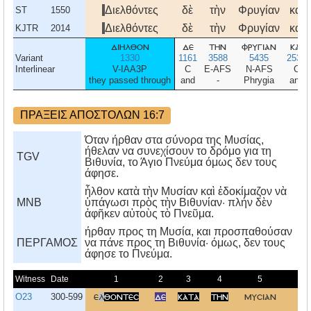
Διελθόντες
δὲ
τὴν
Φρυγίαν
καὶ
ST
1550
Διελθόντες
δὲ
τὴν
Φρυγίαν
καὶ
KJTR
2014
διηλθον
δε
την
φρυγιαν
και
Variant
1330
1161
3588
5435
2532
Interlinear
V-IAA3P
C
E-AFS
N-AFS
C
they passed through
and
-
Phrygia
and
ΠΡΑΞΕΙΣ ΑΠΟΣΤΟΛΩΝ 16:7
Όταν ήρθαν στα σύνορα της Μυσίας,
ήθελαν να συνεχίσουν το δρόμο για τη
TGV
Βιθυνία, το Άγιο Πνεύμα όμως δεν τους
άφησε.
ἦλθον κατὰ τὴν Μυσίαν καὶ ἐδοκίμαζον νὰ
MNB
ὑπάγωσι πρὸς τὴν Βιθυνίαν· πλήν δὲν
ἀφῆκεν αὐτοὺς τὸ Πνεῦμα.
ήρθαν προς τη Mυσία, και προσπαθούσαν
ΠΕΡΓΑΜΟΣ
να πάνε προς τη Bιθυνία· όμως, δεν τους
άφησε το Πνεύμα.
Witness
Date
1
2
3
4
5
O23
300-599
ε
λ
θοντεσ
δε
κατα
την
μυσιαν
ε