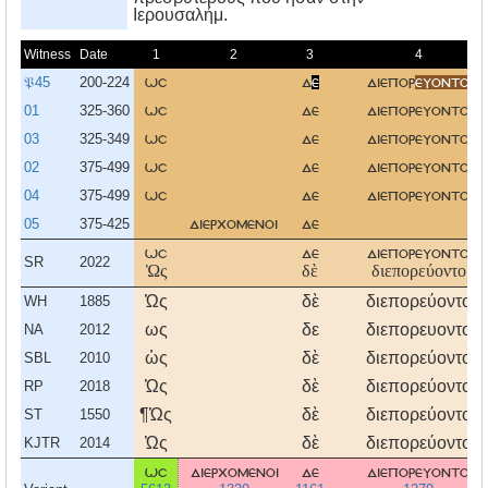
Iερουσαλήμ.
Witness
Date
1
2
3
4
𝔓45
200-224
ωσ
δ
ε
διεπορ
ευοντο
01
325-360
ωσ
δε
διεπορευοντο
03
325-349
ωσ
δε
διεπορευοντο
02
375-499
ωσ
δε
διεπορευοντο
04
375-499
ωσ
δε
διεπορευοντο
05
375-425
διερχομενοι
δε
ωσ
δε
διεπορευοντο
SR
2022
Ὡς
δὲ
διεπορεύοντο
Ὡς
δὲ
διεπορεύοντο
WH
1885
ως
δε
διεπορευοντο
NA
2012
ὡς
δὲ
διεπορεύοντο
SBL
2010
Ὡς
δὲ
διεπορεύοντο
RP
2018
¶Ὡς
δὲ
διεπορεύοντο
ST
1550
Ὡς
δὲ
διεπορεύοντο
KJTR
2014
ωσ
διερχομενοι
δε
διεπορευοντο