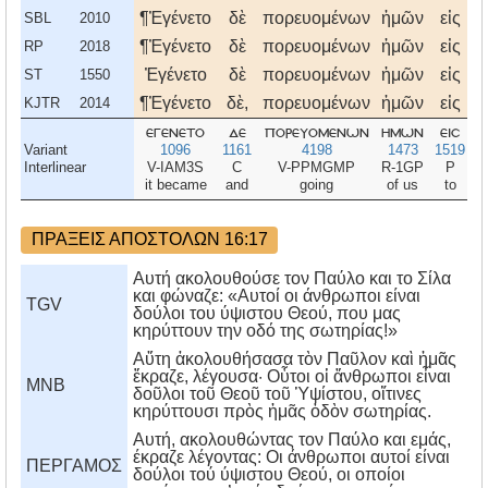
¶Ἐγένετο
δὲ
πορευομένων
ἡμῶν
εἰς
SBL
2010
¶Ἐγένετο
δὲ
πορευομένων
ἡμῶν
εἰς
RP
2018
Ἐγένετο
δὲ
πορευομένων
ἡμῶν
εἰς
ST
1550
¶Ἐγένετο
δὲ,
πορευομένων
ἡμῶν
εἰς
KJTR
2014
εγενετο
δε
πορευομενων
ημων
εισ
Variant
1096
1161
4198
1473
1519
Interlinear
V-IAM3S
C
V-PPMGMP
R-1GP
P
E
it became
and
going
of us
to
ΠΡΑΞΕΙΣ ΑΠΟΣΤΟΛΩΝ 16:17
Αυτή ακολουθούσε τον Παύλο και το Σίλα
και φώναζε: «Αυτοί οι άνθρωποι είναι
TGV
δούλοι του ύψιστου Θεού, που μας
κηρύττουν την οδό της σωτηρίας!»
Αὕτη ἀκολουθήσασα τὸν Παῦλον καὶ ἡμᾶς
ἔκραζε, λέγουσα· Οὗτοι οἱ ἄνθρωποι εἶναι
MNB
δοῦλοι τοῦ Θεοῦ τοῦ Ὑψίστου, οἵτινες
κηρύττουσι πρὸς ἡμᾶς ὁδὸν σωτηρίας.
Aυτή, ακολουθώντας τον Παύλο και εμάς,
έκραζε λέγοντας: Oι άνθρωποι αυτοί είναι
ΠΕΡΓΑΜΟΣ
δούλοι τού ύψιστου Θεού, οι οποίοι