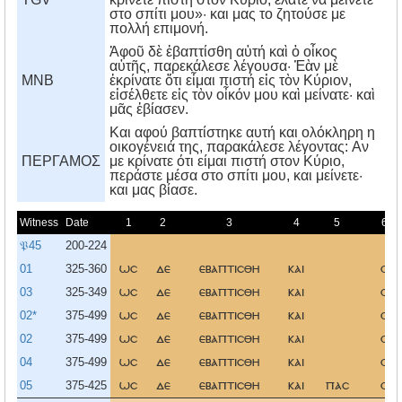
στο σπίτι μου»· και μας το ζητούσε με
πολλή επιμονή.
Ἀφοῦ δὲ ἐβαπτίσθη αὐτή καὶ ὁ οἶκος
αὐτῆς, παρεκάλεσε λέγουσα· Ἐὰν μὲ
MNB
ἐκρίνατε ὅτι εἶμαι πιστή εἰς τὸν Κύριον,
εἰσέλθετε εἰς τὸν οἶκόν μου καὶ μείνατε· καὶ
μᾶς ἐβίασεν.
Kαι αφού βαπτίστηκε αυτή και ολόκληρη η
οικογένειά της, παρακάλεσε λέγοντας: Aν
ΠΕΡΓΑΜΟΣ
με κρίνατε ότι είμαι πιστή στον Kύριο,
περάστε μέσα στο σπίτι μου, και μείνετε·
και μας βίασε.
Witness
Date
1
2
3
4
5
6
𝔓45
200-224
01
325-360
ωσ
δε
εβαπτισθη
και
ο
03
325-349
ωσ
δε
εβαπτισθη
και
ο
02*
375-499
ωσ
δε
εβαπτισθη
και
ο
02
375-499
ωσ
δε
εβαπτισθη
και
ο
04
375-499
ωσ
δε
εβαπτισθη
και
ο
05
375-425
ωσ
δε
εβαπτισθη
και
πασ
ο