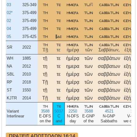
03
325-349
τη
τε
ημερα
τω
σαββατων
εξηλθ
02*
375-499
τη
τε
ημερα
των
σαββατων
εξηλθ
02
375-499
τη
τε
ημερα
των
σαββατων
εξηλθ
04
375-499
τη
τε
ημερα
των
σαββατων
εξηλθ
05
375-425
τη
δε
ημερα
των
σαββατων
εξηλθ
τη
τε
ημερα
των
σαββατων
εξηλθ
SR
2022
Τῇ
τε
ἡμέρᾳ
τῶν
Σαββάτων,
ἐξήλθ
τῇ
τε
ἡμέρᾳ
τῶν
σαββάτων
ἐξήλθ
WH
1885
τη
τε
ημερα
των
σαββατων
εξηλθ
NA
2012
τῇ
τε
ἡμέρᾳ
τῶν
σαββάτων
ἐξήλθ
SBL
2010
Τῇ
τε
ἡμέρᾳ
τῶν
σαββάτων
ἐξήλθ
RP
2018
τῇ
τε
ἡμέρᾳ
τῶν
σαββάτων
ἐξήλθ
ST
1550
Τῇ
τε
ἡμέρᾳ
τῶν
σαββάτων
ἐξήλθ
KJTR
2014
τη
τε
ημερα
των
σαββατων
εξηλθ
Variant
3588
5037
2250
3588
4521
183
Interlinear
E-DFS
C
N-DFS
E-GNP
N-GNP
V-IA
on the
and
day
of the
Sabbaths
we cam
ΠΡΑΞΕΙΣ ΑΠΟΣΤΟΛΩΝ 16:14