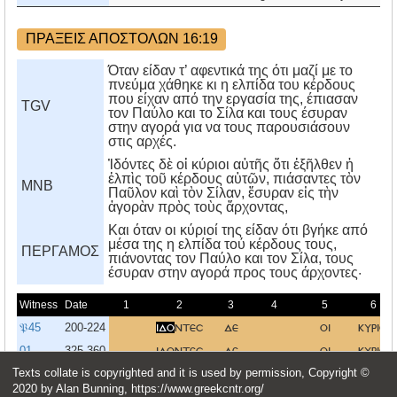
ΠΡΑΞΕΙΣ ΑΠΟΣΤΟΛΩΝ 16:19
Όταν είδαν τ’ αφεντικά της ότι μαζί με το
πνεύμα χάθηκε κι η ελπίδα του κέρδους
που είχαν από την εργασία της, έπιασαν
TGV
τον Παύλο και το Σίλα και τους έσυραν
στην αγορά για να τους παρουσιάσουν
στις αρχές.
Ἰδόντες δὲ οἱ κύριοι αὐτῆς ὅτι ἐξῆλθεν ἡ
ἐλπὶς τοῦ κέρδους αὑτῶν, πιάσαντες τὸν
MNB
Παῦλον καὶ τὸν Σίλαν, ἔσυραν εἰς τὴν
ἀγορὰν πρὸς τοὺς ἄρχοντας,
Kαι όταν οι κύριοί της είδαν ότι βγήκε από
μέσα της η ελπίδα τού κέρδους τους,
ΠΕΡΓΑΜΟΣ
πιάνοντας τον Παύλο και τον Σίλα, τους
έσυραν στην αγορά προς τους άρχοντες·
Witness
Date
1
2
3
4
5
6
𝔓45
200-224
ιδο
ντεσ
δε
οι
κυριοι
01
325-360
ιδοντεσ
δε
οι
κυριοι
Texts collate is copyrighted and it is used by permission, Copyright ©
03
325-349
και
ιδοντεσ
οι
κυριοι
2020 by Alan Bunning, https://www.greekcntr.org/
02*
375-499
ιδοντεσ
οι
κυριοι