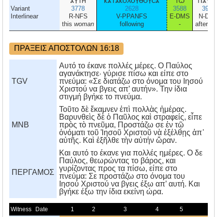
αυτη
κατακολουθουσα
τω
παυλ
Variant
3778
2628
3588
3972
Interlinear
R-NFS
V-PPANFS
E-DMS
N-DM
this
woman
following
-
after Pa
ΠΡΑΞΕΙΣ ΑΠΟΣΤΟΛΩΝ 16:18
Αυτό το έκανε πολλές μέρες. Ο Παύλος
αγανάκτησε· γύρισε πίσω και είπε στο
TGV
πνεύμα: «Σε διατάζω στο όνομα του Ιησού
Χριστού να βγεις απ’ αυτήν». Την ίδια
στιγμή βγήκε το πνεύμα.
Τοῦτο δὲ ἔκαμνεν ἐπὶ πολλὰς ἡμέρας.
Βαρυνθεὶς δὲ ὁ Παῦλος καὶ στραφείς, εἶπε
MNB
πρὸς τὸ πνεῦμα, Προστάζω σε ἐν τῷ
ὀνόματι τοῦ Ἰησοῦ Χριστοῦ νὰ ἐξέλθῃς ἀπ᾿
αὐτῆς. Καὶ ἐξῆλθε τὴν αὐτήν ὥραν.
Kαι αυτό το έκανε για πολλές ημέρες. O δε
Παύλος, θεωρώντας το βάρος, και
γυρίζοντας προς τα πίσω, είπε στο
ΠΕΡΓΑΜΟΣ
πνεύμα: Σε προστάζω στο όνομα του
Iησού Xριστού να βγεις έξω απ’ αυτή. Kαι
βγήκε έξω την ίδια εκείνη ώρα.
Witness
Date
1
2
3
4
5
6