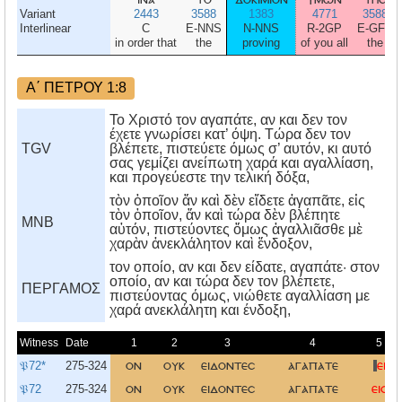
Variant
2443
3588
1383
4771
3588
Interlinear
C
E-NNS
N-NNS
R-2GP
E-GFS
in order that
the
proving
of you all
the
Α΄ ΠΕΤΡΟΥ 1:8
Το Χριστό τον αγαπάτε, αν και δεν τον
έχετε γνωρίσει κατ’ όψη. Τώρα δεν τον
TGV
βλέπετε, πιστεύετε όμως σ’ αυτόν, κι αυτό
σας γεμίζει ανείπωτη χαρά και αγαλλίαση,
και προγεύεστε την τελική δόξα,
τὸν ὁποῖον ἄν καὶ δὲν εἴδετε ἀγαπᾶτε, εἰς
τὸν ὁποῖον, ἄν καὶ τώρα δὲν βλέπητε
MNB
αὐτόν, πιστεύοντες ὅμως ἀγαλλιᾶσθε μὲ
χαρὰν ἀνεκλάλητον καὶ ἔνδοξον,
τον οποίο, αν και δεν είδατε, αγαπάτε· στον
οποίο, αν και τώρα δεν τον βλέπετε,
ΠΕΡΓΑΜΟΣ
πιστεύοντας όμως, νιώθετε αγαλλίαση με
χαρά ανεκλάλητη και ένδοξη,
Witness
Date
1
2
3
4
5
𝔓72*
275-324
ον
ουκ
ειδοντεσ
αγαπατε
ει
𝔓72
275-324
ον
ουκ
ειδοντεσ
αγαπατε
εισ