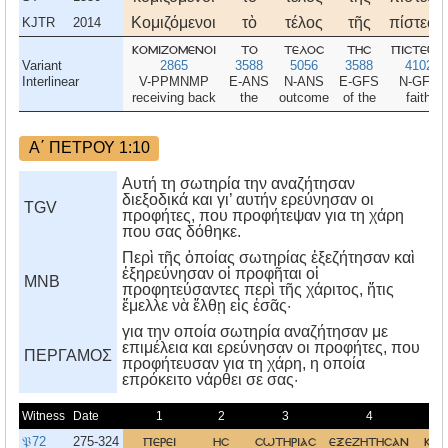
Κομιζόμενοι
τὸ
τέλος
τῆς
πίστεως
KJTR
2014
κομιζομενοι
το
τελοσ
τησ
πιστεωσ
Variant
2865
3588
5056
3588
4102
Interlinear
V-PPMNMP
E-ANS
N-ANS
E-GFS
N-GFS
receiving back
the
outcome
of the
faith
Α΄ ΠΕΤΡΟΥ 1:10
Αυτή τη σωτηρία την αναζήτησαν
διεξοδικά και γι’ αυτήν ερεύνησαν οι
TGV
προφήτες, που προφήτεψαν για τη χάρη
που σας δόθηκε.
Περὶ τῆς ὁποίας σωτηρίας ἐξεζήτησαν καὶ
ἐξηρεύνησαν οἱ προφῆται οἱ
MNB
προφητεύσαντες περὶ τῆς χάριτος, ἥτις
ἔμελλε νὰ ἔλθῃ εἰς ἐσᾶς·
για την οποία σωτηρία αναζήτησαν με
επιμέλεια και ερεύνησαν οι προφήτες, που
ΠΕΡΓΑΜΟΣ
προφήτευσαν για τη χάρη, η οποία
επρόκειτο νάρθει σε σας·
Witness
Date
1
2
3
4
5
𝔓72
275-324
περει
ησ
σωτηριασ
εξεζητησαν
και