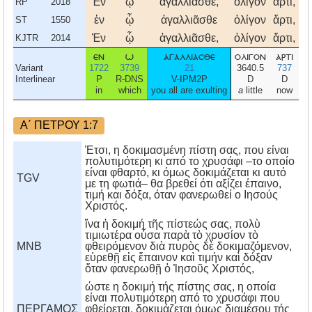
Ἐν
ᾧ
ἀγαλλιᾶσθε,
ὀλίγον
ἄρτι,
ε
RP
2018
ἐν
ᾧ
ἀγαλλιᾶσθε
ὀλίγον
ἄρτι,
ε
ST
1550
Ἐν
ᾧ
ἀγαλλιᾶσθε,
ὀλίγον
ἄρτι,
ε
KJTR
2014
εν
ω
αγαλλιασθε
ολιγον
αρτι
ε
Variant
1722
3739
21
3640.5
737
14
Interlinear
P
R-DNS
V-IPM2P
D
D
in
which
you all are exulting
a
little
now
i
Α΄ ΠΕΤΡΟΥ 1:7
Έτσι, η δοκιμασμένη πίστη σας, που είναι
πολυτιμότερη κι από το χρυσάφι –το οποίο
είναι φθαρτό, κι όμως δοκιμάζεται κι αυτό
TGV
με τη φωτιά– θα βρεθεί ότι αξίζει έπαινο,
τιμή και δόξα, όταν φανερωθεί ο Ιησούς
Χριστός.
ἵνα ἡ δοκιμή τῆς πίστεώς σας, πολὺ
τιμιωτέρα οὖσα παρὰ τὸ χρυσίον τὸ
MNB
φθειρόμενον διὰ πυρὸς δὲ δοκιμαζόμενον,
εὑρεθῇ εἰς ἔπαινον καὶ τιμήν καὶ δόξαν
ὅταν φανερωθῇ ὁ Ἰησοῦς Χριστός,
ώστε η δοκιμή τής πίστης σας, η οποία
είναι πολυτιμότερη από το χρυσάφι που
ΠΕΡΓΑΜΟΣ
φθείρεται, δοκιμάζεται όμως διαμέσου τής