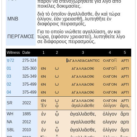
παρόν να στενοχωρηθείτε για λίγο από
ποικίλες δοκιμασίες.
διὰ τὸ ὁποῖον ἀγαλλιᾶσθε, ἄν καὶ τώρα
MNB
ὀλίγον, ἐὰν χρειασθῇ, λυπηθῆτε ἐν
διαφόροις πειρασμοῖς,
Για το οποίο νιώθετε αγαλλίαση, αν και
ΠΕΡΓΑΜΟΣ
τώρα, (εφόσον χρειαστεί), λυπηθείτε λίγο
σε διάφορους πειρασμούς,
Witness
Date
1
2
3
4
5
𝔓72
275-324
αγαλλειασαντεσ
ολιγο
αρτι
ε
01
325-360
εν
ω
αγαλλιασθε
ολιγο
αρτι
ε
03
325-349
εν
ω
αγαλλιασθε
ολιγον
αρτι
ε
02
375-499
εν
ω
αγαλλιασθε
ολιγον
αρτι
ε
04
375-499
εν
ω
αγαλλιασθε
ολιγον
αρτι
ε
εν
ω
αγαλλιασθε
ολιγον
αρτι
ε
SR
2022
Ἐν
ᾧ
ἀγαλλιᾶσθε
ὀλίγον
ἄρτι,
ε
ἐν
ᾧ
ἀγαλλιᾶσθε,
ὀλίγον
ἄρτι
ε
WH
1885
εν
ω
αγαλλιασθε
ολιγον
αρτι
ε
NA
2012
ἐν
ᾧ
ἀγαλλιᾶσθε,
ὀλίγον
ἄρτι
ε
SBL
2010