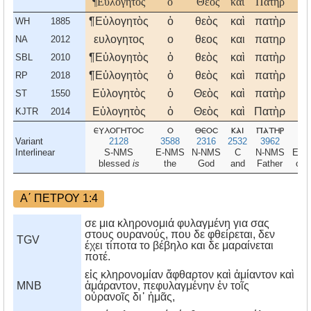
¶Εὐλογητὸς
ὁ
˚Θεὸς
καὶ
Πατὴρ
το
¶Εὐλογητὸς
ὁ
θεὸς
καὶ
πατὴρ
το
WH
1885
ευλογητος
ο
θεος
και
πατηρ
το
NA
2012
¶Εὐλογητὸς
ὁ
θεὸς
καὶ
πατὴρ
το
SBL
2010
¶Εὐλογητὸς
ὁ
θεὸς
καὶ
πατὴρ
το
RP
2018
Εὐλογητὸς
ὁ
Θεὸς
καὶ
πατὴρ
το
ST
1550
Εὐλογητὸς
ὁ
Θεὸς
καὶ
Πατὴρ
το
KJTR
2014
ευλογητοσ
ο
θεοσ
και
πατηρ
το
Variant
2128
3588
2316
2532
3962
35
Interlinear
S-NMS
E-NMS
N-NMS
C
N-NMS
E-G
blessed
is
the
God
and
Father
of t
Α΄ ΠΕΤΡΟΥ 1:4
σε μια κληρονομιά φυλαγμένη για σας
στους ουρανούς, που δε φθείρεται, δεν
TGV
έχει τίποτα το βέβηλο και δε μαραίνεται
ποτέ.
εἰς κληρονομίαν ἄφθαρτον καὶ ἀμίαντον καὶ
MNB
ἀμάραντον, πεφυλαγμένην ἐν τοῖς
οὐρανοῖς δι᾿ ἡμᾶς,