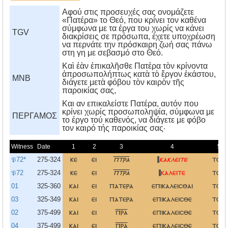
Αφού στις προσευχές σας ονομάζετε
«Πατέρα» το Θεό, που κρίνει τον καθένα
σύμφωνα με τα έργα του χωρίς να κάνει
TGV
διακρίσεις σε πρόσωπα, έχετε υποχρέωση
να περνάτε την πρόσκαιρη ζωή σας πάνω
στη γη με σεβασμό στο Θεό.
Καὶ ἐὰν ἐπικαλῆσθε Πατέρα τὸν κρίνοντα
ἀπροσωπολήπτως κατὰ τὸ ἔργον ἑκάστου,
MNB
διάγετε μετὰ φόβου τὸν καιρὸν τῆς
παροικίας σας,
Kαι αν επικαλείστε Πατέρα, αυτόν που
κρίνει χωρίς προσωποληψία, σύμφωνα με
ΠΕΡΓΑΜΟΣ
το έργο τού καθενός, να διάγετε με φόβο
τον καιρό τής παροικίας σας·
Witness
Date
1
2
3
4
5
𝔓72*
275-324
κε
ει
πτρα
κακλειτε
τον
𝔓72
275-324
κε
ει
πτρα
καλειτε
τον
01
325-360
και
ει
πατερα
επικαλεισθαι
τον
03
325-349
και
ει
πατερα
επικαλεισθε
τον
02
375-499
και
ει
πρα
επικαλεισθε
τον
04
375-499
και
ει
πρα
επικαλεισθε
τον