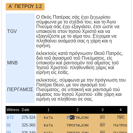
Α΄ ΠΕΤΡΟΥ 1:2
Ο Θεός Πατέρας σάς έχει ξεχωρίσει
σύμφωνα με το σχέδιό του, και το Άγιο
Πνεύμα σάς έχει εξαγιάσει, έτσι ώστε να
TGV
υπακούτε στον Ιησού Χριστό και να
εξαγνίζεστε με το αίμα του. Εύχομαι να
πληθαίνει ανάμεσά σας η χάρη και η
ειρήνη.
ἐκλεκτοὺς κατὰ πρόγνωσιν Θεοῦ Πατρός,
διὰ τοῦ ἁγιασμοῦ τοῦ Πνεύματος, εἰς
MNB
ὑπακοήν καὶ ῥαντισμὸν τοῦ αἵματος τοῦ
Ἰησοῦ Χριστοῦ· πληθυνθείη χάρις καὶ
εἰρήνη εἰς ἐσᾶς.
εκλεκτούς, σύμφωνα με την πρόγνωση του
Πατέρα Θεού, με τον αγιασμό τού
ΠΕΡΓΑΜΟΣ
Πνεύματος, σε υπακοή και ραντισμό τού
αίματος του Iησού Xριστού· είθε χάρη και
ειρήνη να πληθύνει σε σας.
Witness
Date
1
2
3
4
𝔓72
275-324
κατα
π
ρο
γνωσιν
θυ
πρσ
01
325-360
κατα
προγνωσιν
θυ
πατροσ
03
325-349
κατα
προγνωσιν
θυ
πατροσ