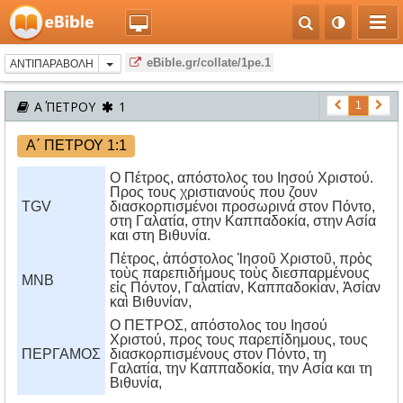
eBible.gr/collate/1pe.1
ΑΝΤΙΠΑΡΑΒΟΛΗ
Α΄ ΠΕΤΡΟΥ
1
1
Α΄ ΠΕΤΡΟΥ 1:1
Ο Πέτρος, απόστολος του Ιησού Χριστού.
Προς τους χριστιανούς που ζουν
TGV
διασκορπισμένοι προσωρινά στον Πόντο,
στη Γαλατία, στην Καππαδοκία, στην Ασία
και στη Βιθυνία.
Πέτρος, ἀπόστολος Ἰησοῦ Χριστοῦ, πρὸς
τοὺς παρεπιδήμους τοὺς διεσπαρμένους
MNB
εἰς Πόντον, Γαλατίαν, Καππαδοκίαν, Ἀσίαν
καὶ Βιθυνίαν,
O ΠETPOΣ, απόστολος του Iησού
Xριστού, προς τους παρεπίδημους, τους
ΠΕΡΓΑΜΟΣ
διασκορπισμένους στον Πόντο, τη
Γαλατία, την Kαππαδοκία, την Aσία και τη
Bιθυνία,