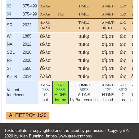
02
375-499
αλλα
τιμιω
αιματι
ωσ
αμ
04
375-499
αλλα
τω
τιμιω
αιματι
ωσ
αμ
αλλα
τιμιω
αιματι
ωσ
αμ
SR
2022
ἀλλὰ
τιμίῳ
αἵματι,
ὡς
ἀμ
ἀλλὰ
τιμίῳ
αἵματι
ὡς
ἀμ
WH
1885
αλλα
τιμιω
αιματι
ως
αμ
NA
2012
ἀλλὰ
τιμίῳ
αἵματι
ὡς
ἀμ
SBL
2010
ἀλλὰ
τιμίῳ
αἵματι
ὡς
ἀμ
RP
2018
ἀλλὰ
τιμίῳ
αἵματι
ὡς
ἀμ
ST
1550
Ἀλλὰ
τιμίῳ
αἵματι
ὡς
ἀμν
KJTR
2014
αλλα
τω
τιμιω
αιματι
ωσ
αμ
Variant
235
3588
5093
129
5613
2
Interlinear
C
E-DNS
A-DNS
N-DNS
C
N-
but
by the
by
the
precious
blood
as
of
a
Α΄ ΠΕΤΡΟΥ 1:20
Η θυσία αυτή είχε προκαθοριστεί πριν από
Texts collate is copyrighted and it is used by permission, Copyright ©
TGV
τη δημιουργία του κόσμου, φανερώθηκε
2020 by Alan Bunning, https://www.greekcntr.org/
όμως για χάρη σας τα τελευταία χρόνια.