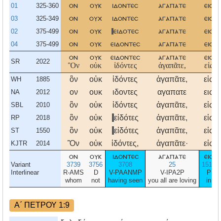
01
325-360
ον
ουκ
ιδοντεσ
αγαπατε
εισ
03
325-349
ον
ουχ
ιδοντεσ
αγαπατε
εισ
02
375-499
ον
ουκ
ειδοτεσ
αγαπατε
εισ
04
375-499
ον
ουκ
ειδοντεσ
αγαπατε
εισ
ον
ουκ
ειδοντεσ
αγαπατε
εισ
SR
2022
Ὃν
οὐκ
ἰδόντες
ἀγαπᾶτε,
εἰς
ὃν
οὐκ
ἰδόντες
ἀγαπᾶτε,
εἰς
WH
1885
ον
ουκ
ιδοντες
αγαπατε
εις
NA
2012
ὃν
οὐκ
ἰδόντες
ἀγαπᾶτε,
εἰς
SBL
2010
ὃν
οὐκ
εἰδότες
ἀγαπᾶτε,
εἰς
RP
2018
ὃν
οὐκ
εἰδότες
ἀγαπᾶτε,
εἰς
ST
1550
Ὃν
οὐκ
ἰδόντες,
ἀγαπᾶτε·
εἰς
KJTR
2014
ον
ουκ
ιδοντεσ
αγαπατε
εισ
Variant
3739
3756
3708
25
1519
Interlinear
R-AMS
D
V-PAANMP
V-IPA2P
P
whom
not
having seen
you all are loving
in
Α΄ ΠΕΤΡΟΥ 1:9