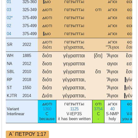
01
325-360
διο
γεγραπται
αγιοι
εσεσθ
03
325-349
διοτι
γεγραπται
οτι
αγιοι
εσεσ
02*
375-499
διοτι
γεγραπται
αγιοι
εσεσθ
02
375-499
διοτι
γεγραπται
αγιοι
εσεσθ
04
375-499
διο
γεγραπται
αγιοι
εσεσ
διοτι
γεγραπται
αγιοι
εσεσ
SR
2022
διότι
γέγραπται,
“Ἅγιοι
ἔσεσθ
διότι
γέγραπται
[ὅτι]
Ἅγιοι
ἔσεσθ
WH
1885
διοτι
γεγραπται
αγιοι
εσεσ
NA
2012
διότι
γέγραπται
ὅτι
Ἅγιοι
ἔσεσθ
SBL
2010
διότι
γέγραπται,
Ἅγιοι
γίνεσ
RP
2018
διότι
γέγραπται,
Ἅγιοι
γένεσ
ST
1550
Διότι
γέγραπται,
Ἅγιοι
γένεσ
KJTR
2014
διοτι
γεγραπται
οτι
αγιοι
εσεσ
Variant
1360
1125
3754
40
151
Interlinear
C
V-IEP3S
C
S-NMP
V-IFM
because
it has been written
-
holy
you all w
Α΄ ΠΕΤΡΟΥ 1:17