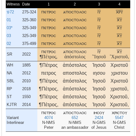
Witness
Date
1
2
3
4
𝔓72
275-324
πετροσ
αποστολοσ
ιυ
χρυ
01
325-360
πετροσ
αποστολοσ
ιυ
χυ
03*
325-349
πετροσ
αποστολοσ
ιυ
χυ
03
325-349
πετροσ
αποστολοσ
ιυ
χυ
02
375-499
πετροσ
αποστολοσ
ιυ
χυ
πετροσ
αποστολοσ
ιυ
χυ
SR
2022
¶Πέτρος,
ἀπόστολος
˚Ἰησοῦ
˚Χριστοῦ,
¶Πέτρος
ἀπόστολος
Ἰησοῦ
Χριστοῦ
WH
1885
πετρος
αποστολος
ιησου
χριστου
NA
2012
¶Πέτρος
ἀπόστολος
Ἰησοῦ
Χριστοῦ
SBL
2010
¶Πέτρος,
ἀπόστολος
Ἰησοῦ
χριστοῦ,
RP
2018
¶Πέτρος
ἀπόστολος
Ἰησοῦ
Χριστοῦ,
ST
1550
¶Πέτρος,
ἀπόστολος
Ἰησοῦ
Χριστοῦ,
KJTR
2014
πετροσ
αποστολοσ
ιησου
χριστου
Variant
4074
652
2424
5547
Interlinear
N-NMS
N-NMS
N-GMS
N-GMS
Peter
an ambassador
of Jesus
Christ
t