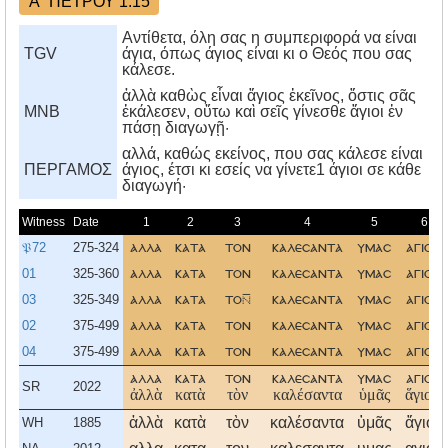
Α΄ ΠΕΤΡΟΥ 1:15
Αντίθετα, όλη σας η συμπεριφορά να είναι
TGV
άγια, όπως άγιος είναι κι ο Θεός που σας
κάλεσε.
ἀλλὰ καθὼς εἶναι ἅγιος ἐκεῖνος, ὅστις σᾶς
MNB
ἐκάλεσεν, οὕτω καὶ σεῖς γίνεσθε ἅγιοι ἐν
πάσῃ διαγωγῇ·
αλλά, καθώς εκείνος, που σας κάλεσε είναι
ΠΕΡΓΑΜΟΣ
άγιος, έτσι κι εσείς να γίνετε1 άγιοι σε κάθε
διαγωγή·
Witness
Date
1
2
3
4
5
6
𝔓72
275-324
αλλα
κατα
τον
καλεσαντα
υμασ
αγιον
01
325-360
αλλα
κατα
τον
καλεσαντα
υμασ
αγιον
03
325-349
αλλα
κατα
το
καλεσαντα
υμασ
αγιο
02
375-499
αλλα
κατα
τον
καλεσαντα
υμασ
αγιον
04
375-499
αλλα
κατα
τον
καλεσαντα
υμασ
αγιον
αλλα
κατα
τον
καλεσαντα
υμασ
αγιον
SR
2022
ἀλλὰ
κατὰ
τὸν
καλέσαντα
ὑμᾶς
ἅγιον,
ἀλλὰ
κατὰ
τὸν
καλέσαντα
ὑμᾶς
ἅγιον
WH
1885