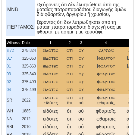
ἐξεύροντες ὅτι δὲν ἐλυτρώθητε ἀπὸ τῆς
MNB
ματαίας πατροπαραδότου διαγωγῆς ὑμῶν
διὰ φθαρτῶν, ἀργυρίου ἤ χρυσίου,
ξέροντας ότι δεν λυτρωθήκατε από τη
ΠΕΡΓΑΜΟΣ
μάταιη πατροπαράδοτη διαγωγή σας με
φθαρτά, με ασήμι ή με χρυσάφι,
Witness
Date
1
2
3
4
𝔓72
275-324
ειδοτεσ
οτι
ου
φαρτοισ
αργ
01*
325-360
ειδοτεσ
οτι
ου
φθαρτου
αργ
01
325-360
ειδοτεσ
οτι
ου
φθαρτου
αργ
03
325-349
ειδοτεσ
οτι
ου
φθαρτοισ
αργ
02
375-499
ειδοτεσ
οτι
ου
φθαρτοισ
αργ
04
375-499
ειδοτεσ
οτι
ου
φθαρτοισ
αργ
ειδοτεσ
οτι
ου
φθαρτοισ
αργ
SR
2022
εἰδότες
ὅτι
οὐ
φθαρτοῖς,
ἀργ
εἰδότες
ὅτι
οὐ
φθαρτοῖς,
ἀργ
WH
1885
ειδοτες
οτι
ου
φθαρτοις
αργ
NA
2012
εἰδότες
ὅτι
οὐ
φθαρτοῖς,
ἀργ
SBL
2010
εἰδότες
ὅτι
οὐ
φθαρτοῖς,
ἀργ
RP
2018