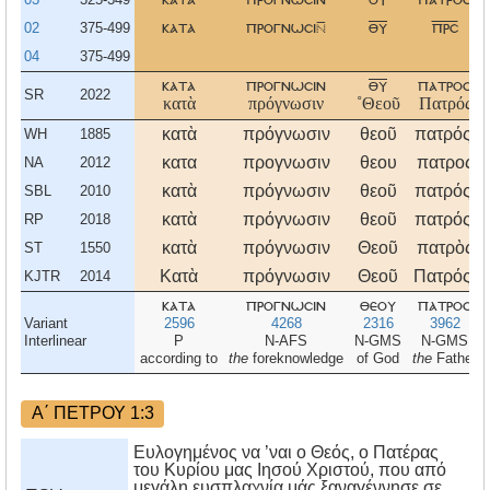
02
375-499
κατα
προγνωσι
θυ
πρσ
04
375-499
κατα
προγνωσιν
θυ
πατροσ
SR
2022
κατὰ
πρόγνωσιν
˚Θεοῦ
Πατρός
κατὰ
πρόγνωσιν
θεοῦ
πατρός,
WH
1885
κατα
προγνωσιν
θεου
πατρος
NA
2012
κατὰ
πρόγνωσιν
θεοῦ
πατρός,
SBL
2010
κατὰ
πρόγνωσιν
θεοῦ
πατρός,
RP
2018
κατὰ
πρόγνωσιν
Θεοῦ
πατρὸς
ST
1550
Κατὰ
πρόγνωσιν
Θεοῦ
Πατρός,
KJTR
2014
κατα
προγνωσιν
θεου
πατροσ
Variant
2596
4268
2316
3962
Interlinear
P
N-AFS
N-GMS
N-GMS
according to
the
foreknowledge
of God
the
Father
Α΄ ΠΕΤΡΟΥ 1:3
Ευλογημένος να ’ναι ο Θεός, ο Πατέρας
του Κυρίου μας Ιησού Χριστού, που από
μεγάλη ευσπλαχνία μάς ξαναγέννησε σε