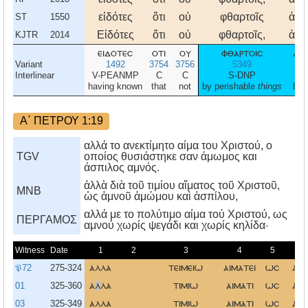
εἰδότες
ὅτι
οὐ
φθαρτοῖς
ἀργ
ST
1550
Εἰδότες
ὅτι
οὐ
φθαρτοῖς,
ἀργ
KJTR
2014
ειδοτεσ
οτι
ου
φθαρτοισ
αργ
Variant
1492
3754
3756
5349
6
Interlinear
V-PEANMP
C
C
S-DNP
N-
having known
that
not
by perishable
things
by s
Α΄ ΠΕΤΡΟΥ 1:19
αλλά το ανεκτίμητο αίμα του Χριστού, ο
TGV
οποίος θυσιάστηκε σαν άμωμος και
άσπιλος αμνός.
ἀλλὰ διὰ τοῦ τιμίου αἵματος τοῦ Χριστοῦ,
MNB
ὡς ἀμνοῦ ἀμώμου καὶ ἀσπίλου,
αλλά με το πολύτιμο αίμα τού Xριστού, ως
ΠΕΡΓΑΜΟΣ
αμνού χωρίς ψεγάδι και χωρίς κηλίδα·
Witness
Date
1
2
3
4
5
𝔓72
275-324
αλλα
τειμειω
αιματει
ωσ
αμ
01
325-360
α
λ
λα
τιμιω
αιματι
ωσ
αμ
03
325-349
αλλα
τιμιω
αιματι
ωσ
αμ