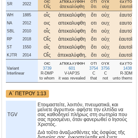
οισ
απεκαλυφθη
οτι
ουχ
εαυτοισ
SR
2022
Οἷς
ἀπεκαλύφθη
ὅτι
οὐχ
ἑαυτοῖς,
οἷς
ἀπεκαλύφθη
ὅτι
οὐχ
ἑαυτοῖς
WH
1885
οις
απεκαλυφθη
οτι
ουχ
εαυτοις
NA
2012
οἷς
ἀπεκαλύφθη
ὅτι
οὐχ
ἑαυτοῖς
SBL
2010
Οἷς
ἀπεκαλύφθη
ὅτι
οὐχ
ἑαυτοῖς,
RP
2018
οἷς
ἀπεκαλύφθη
ὅτι
οὐχ
ἑαυτοῖς,
ST
1550
Οἷς
ἀπεκαλύφθη,
ὅτι
οὐχ
ἑαυτοῖς,
KJTR
2014
οισ
απεκαλυφθη
οτι
ουχ
εαυτοισ
Variant
3739
601
3754
3756
1438
Interlinear
R-DMP
V-IAP3S
C
C
R-3DMP
to whom
it was revealed
that
not
unto themsel
Α΄ ΠΕΤΡΟΥ 1:13
Ετοιμαστείτε, λοιπόν, πνευματικά, και
μείνετε άγρυπνοι· αφήστε την ελπίδα να
TGV
σας καθοδηγεί πλήρως στη σωτηρία που
σας προσμένει, όταν φανερωθεί ο Ιησούς
Χριστός.
Διὰ τοῦτο ἀναζωσθέντες τὰς ὀσφύας τῆς
διανοίας σας, ἐγκρατεύεσθε καὶ ἔχετε