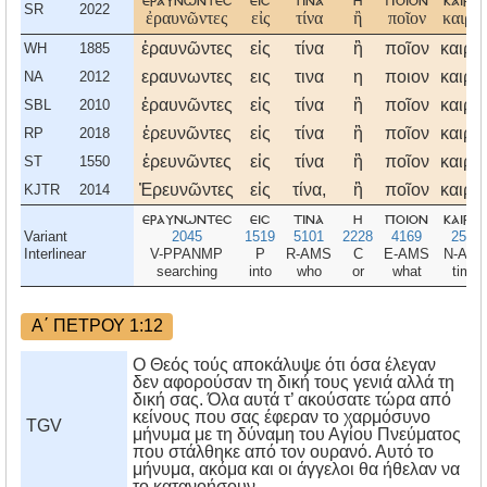
εραυνωντεσ
εισ
τινα
η
ποιον
καιρο
SR
2022
ἐραυνῶντες
εἰς
τίνα
ἢ
ποῖον
καιρὸ
ἐραυνῶντες
εἰς
τίνα
ἢ
ποῖον
καιρὸ
WH
1885
εραυνωντες
εις
τινα
η
ποιον
καιρο
NA
2012
ἐραυνῶντες
εἰς
τίνα
ἢ
ποῖον
καιρὸ
SBL
2010
ἐρευνῶντες
εἰς
τίνα
ἢ
ποῖον
καιρὸ
RP
2018
ἐρευνῶντες
εἰς
τίνα
ἢ
ποῖον
καιρὸ
ST
1550
Ἐρευνῶντες
εἰς
τίνα,
ἢ
ποῖον
καιρὸ
KJTR
2014
εραυνωντεσ
εισ
τινα
η
ποιον
καιρο
Variant
2045
1519
5101
2228
4169
2540
Interlinear
V-PPANMP
P
R-AMS
C
E-AMS
N-AM
searching
into
who
or
what
time
Α΄ ΠΕΤΡΟΥ 1:12
Ο Θεός τούς αποκάλυψε ότι όσα έλεγαν
δεν αφορούσαν τη δική τους γενιά αλλά τη
δική σας. Όλα αυτά τ’ ακούσατε τώρα από
κείνους που σας έφεραν το χαρμόσυνο
TGV
μήνυμα με τη δύναμη του Αγίου Πνεύματος
που στάλθηκε από τον ουρανό. Αυτό το
μήνυμα, ακόμα και οι άγγελοι θα ήθελαν να
το κατανοήσουν.