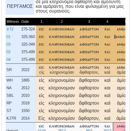
σε μία κληρονομία άφθαρτη και αμόλυντη
ΠΕΡΓΑΜΟΣ
και αμάραντη, που είναι φυλαγμένη για μας
στους ουρανούς·
Witness
Date
1
2
3
4
5
𝔓72
275-324
εισ
κληρονομιαν
αφθαρτον
και
αμιαν
τ
01
325-360
εισ
κληρονομιαν
αφθαρτον
και
αμαραν
03
325-349
εισ
κληρονομιαν
αφθαρτον
και
αμιαντ
02
375-499
εισ
κληρονομιαν
αφθαρτον
και
αμιαντ
04
375-499
εισ
κληρονομιαν
αφθαρτον
και
αμιαντ
εισ
κληρονομιαν
αφθαρτον
και
αμιαντ
SR
2022
εἰς
κληρονομίαν
ἄφθαρτον,
καὶ
ἀμίαντο
εἰς
κληρονομίαν
ἄφθαρτον
καὶ
ἀμίαντ
WH
1885
εις
κληρονομιαν
αφθαρτον
και
αμιαντ
NA
2012
εἰς
κληρονομίαν
ἄφθαρτον
καὶ
ἀμίαντ
SBL
2010
εἰς
κληρονομίαν
ἄφθαρτον
καὶ
ἀμίαντ
RP
2018
εἰς
κληρονομίαν
ἄφθαρτον
καὶ
ἀμίαντ
ST
1550
Εἰς
κληρονομίαν
ἄφθαρτον,
καὶ
ἀμίαντ
KJTR
2014
εισ
κληρονομιαν
αφθαρτον
και
αμιαντ
Variant
1519
2817
862
2532
283