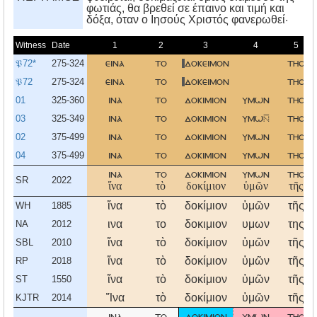
φωτιάς, θα βρεθεί σε έπαινο και τιμή και
δόξα, όταν ο Iησούς Xριστός φανερωθεί·
Witness
Date
1
2
3
4
5
𝔓72*
275-324
εινα
το
δοκειμον
τησ
𝔓72
275-324
εινα
το
δοκειμον
τησ
01
325-360
ινα
το
δοκιμιον
υμων
τησ
03
325-349
ινα
το
δοκιμιον
υμω
τησ
02
375-499
ινα
το
δοκιμιον
υμων
τησ
04
375-499
ινα
το
δοκιμιον
υμων
τησ
ινα
το
δοκιμιον
υμων
τησ
SR
2022
ἵνα
τὸ
δοκίμιον
ὑμῶν
τῆς
ἵνα
τὸ
δοκίμιον
ὑμῶν
τῆς
WH
1885
ινα
το
δοκιμιον
υμων
της
NA
2012
ἵνα
τὸ
δοκίμιον
ὑμῶν
τῆς
SBL
2010
ἵνα
τὸ
δοκίμιον
ὑμῶν
τῆς
RP
2018
ἵνα
τὸ
δοκίμιον
ὑμῶν
τῆς
ST
1550
Ἵνα
τὸ
δοκίμιον
ὑμῶν
τῆς
KJTR
2014
ινα
το
δοκιμιον
υμων
τησ