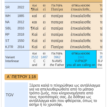
και
ει
πατερα
επικαλεισθε
τον
SR
2022
¶Καὶ
εἰ
Πατέρα
ἐπικαλεῖσθε,
τὸν
καὶ
εἰ
πατέρα
ἐπικαλεῖσθε
τὸν
WH
1885
και
ει
πατερα
επικαλεισθε
τον
NA
2012
¶Καὶ
εἰ
πατέρα
ἐπικαλεῖσθε
τὸν
SBL
2010
Καὶ
εἰ
πατέρα
ἐπικαλεῖσθε
τὸν
RP
2018
Καὶ
εἰ
πατέρα
ἐπικαλεῖσθε
τὸν
ST
1550
Καὶ
εἰ
Πατέρα
ἐπικαλεῖσθε,
τὸν
KJTR
2014
και
ει
πατερα
επικαλεισθε
τον
Variant
2532
1487
3962
1941
3588
Interlinear
C
C
N-AMS
V-IPM2P
R-AM
and
if
the
Father
you all are calling on
the
on
Α΄ ΠΕΤΡΟΥ 1:18
Ξέρετε καλά τι πληρώθηκε ως αντάλλαγμα
για να απελευθερωθείτε από το μάταιο
τρόπο ζωής, που κληρονομήσατε από
TGV
τους προπάτορές σας. Δε δόθηκε ως
αντάλλαγμα κάτι που φθείρεται, όπως το
ασήμι ή το χρυσάφι,