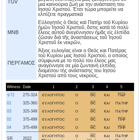
TGV
μια καινούρια ζωή με την ανάσταση του
Ιησού Χριστού. Έτσι τώρα μπορείτε να
ελπίζετε πραγματικά
Εὐλογητὸς ὁ Θεὸς καὶ Πατήρ τοῦ Κυρίου
ἡμῶν Ἰησοῦ Χριστοῦ, ὅστις κατὰ τὸ πολὺ
MNB
ἔλεος αὑτοῦ ἀνεγέννησεν ἡμᾶς εἰς ἐλπίδα
ζῶσαν διὰ τῆς ἀναστάσεως τοῦ Ἰησοῦ
Χριστοῦ ἐκ νεκρῶν,
Άξιος ευλογίας είναι ο Θεός και Πατέρας
τού Kυρίου μας Iησού Xριστού, ο οποίος
σύμφωνα με το πολύ του έλεος μας
ΠΕΡΓΑΜΟΣ
αναγέννησε σε μία ζωντανή ελπίδα,
διαμέσου τής ανάστασης του Iησού
Xριστού από τους νεκρούς,
Witness
Date
1
2
3
4
5
6
𝔓72
275-324
ευλογητοσ
ο
θσ
και
παρ
το
01
325-360
ευλογητοσ
ο
θσ
και
πατηρ
το
03
325-349
ευλογητοσ
ο
θσ
και
πατηρ
το
02
375-499
ευλογητοσ
ο
θσ
και
πηρ
το
04
375-499
ευλογητοσ
ο
θσ
και
πηρ
το
ευλογητοσ
ο
θσ
και
πατηρ
το
SR
2022