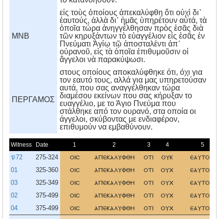
εἰς τοὺς ὁποίους ἀπεκαλύφθη ὅτι οὐχὶ δι᾿
ἑαυτούς, ἀλλὰ δι᾿ ἡμᾶς ὑπηρέτουν αὐτά, τὰ
ὁποῖα τώρα ἀνηγγέλθησαν πρὸς ἐσᾶς διὰ
MNB
τῶν κηρυξάντων τὸ εὐαγγέλιον εἰς ἐσᾶς ἐν
Πνεύματι Ἁγίῳ τῷ ἀποσταλέντι ἀπ᾿
οὐρανοῦ, εἰς τὰ ὁποῖα ἐπιθυμοῦσιν οἱ
ἄγγελοι νὰ παρακύψωσι.
στους οποίους αποκαλύφθηκε ότι, όχι για
τον εαυτό τους, αλλά για μας υπηρετούσαν
αυτά, που σας αναγγέλθηκαν τώρα
διαμέσου εκείνων που σας κήρυξαν το
ΠΕΡΓΑΜΟΣ
ευαγγέλιο, με το Άγιο Πνεύμα που
στάλθηκε από τον ουρανό, στα οποία οι
άγγελοι, σκύβοντας με ενδιαφέρον,
επιθυμούν να εμβαθύνουν.
Witness
Date
1
2
3
4
5
𝔓72
275-324
οισ
απεκαλυφθη
οτι
ουκ
εαυτοισ
01
325-360
οισ
απεκαλυφθη
οτι
ουχ
εαυτοισ
03
325-349
οισ
απεκαλυφθη
οτι
ουχ
εαυτοισ
02
375-499
οισ
απεκαλυφθη
οτι
ουχ
εαυτοισ
04
375-499
οισ
απεκαλυφθη
οτι
ουχ
εαυτοισ