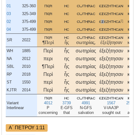
01
325-360
περι
ησ
σωτηριασ
εξεζητησαν
και
03
325-349
περι
ησ
σωτηριασ
εξεζητησαν
και
02
375-499
περι
ησ
σωτηριασ
ε
ξ
εζητησα
και
04
375-499
περι
ησ
σωτηριασ
εξεζητησαν
και
περι
ησ
σωτηριασ
εξεζητησαν
και
SR
2022
¶Περὶ
ἧς
σωτηρίας,
ἐξεζήτησαν
καὶ
Περὶ
ἧς
σωτηρίας
ἐξεζήτησαν
καὶ
WH
1885
περι
ης
σωτηριας
εξεζητησαν
και
NA
2012
¶Περὶ
ἧς
σωτηρίας
ἐξεζήτησαν
καὶ
SBL
2010
Περὶ
ἧς
σωτηρίας
ἐξεζήτησαν
καὶ
RP
2018
περὶ
ἧς
σωτηρίας
ἐξεζήτησαν
καὶ
ST
1550
Περὶ
ἧς
σωτηρίας
ἐξεζήτησαν
καὶ
KJTR
2014
περι
ησ
σωτηριασ
εξεζητησαν
και
Variant
4012
3739
4991
1567
2532
Interlinear
P
E-GFS
N-GFS
V-IAA3P
C
concerning
that
salvation
sought out
and
Α΄ ΠΕΤΡΟΥ 1:11