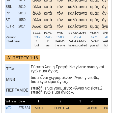
αλλα
κατα
τον
καλεσαντα
υμας
αγιον
NA
2012
ἀλλὰ
κατὰ
τὸν
καλέσαντα
ὑμᾶς
ἅγιον
SBL
2010
ἀλλὰ
κατὰ
τὸν
καλέσαντα
ὑμᾶς
ἅγιον
RP
2018
ἀλλὰ
κατὰ
τὸν
καλέσαντα
ὑμᾶς
ἅγιον
ST
1550
Ἀλλὰ
κατὰ
τὸν
καλέσαντα
ὑμᾶς
ἅγιον,
KJTR
2014
αλλα
κατα
τον
καλεσαντα
υμασ
αγιον
Variant
235
2596
3588
2564
4771
40
Interlinear
C
P
R-AMS
V-PAAAMS
R-2AP
S-AMS
but
as
the
one
having called
you all
holy
Α΄ ΠΕΤΡΟΥ 1:16
Γι’ αυτό λέει η Γραφή: Να γίνετε άγιοι γιατί
TGV
εγώ είμαι άγιος.
διότι εἶναι γεγραμμένον· Ἃγιοι γίνεσθε,
MNB
διότι ἐγὼ εἶμαι ἅγιος.
επειδή, είναι γραμμένο: «Άγιοι να είστε,2
ΠΕΡΓΑΜΟΣ
επειδή εγώ είμαι άγιος».
Witness
Date
1
2
3
4
5
𝔓72
275-324
διοτι
γεγραπται
αγειοι
εσεσ