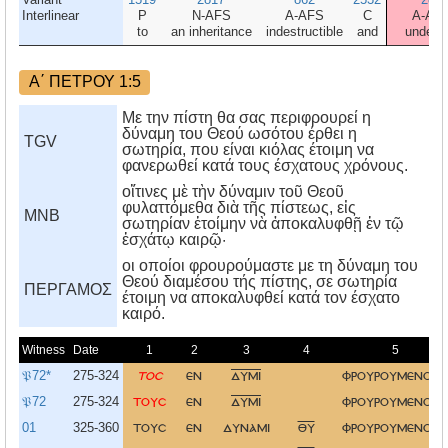
Interlinear
P
N-AFS
A-AFS
C
A-AF
to
an inheritance
indestructible
and
undefil
Α΄ ΠΕΤΡΟΥ 1:5
Με την πίστη θα σας περιφρουρεί η
δύναμη του Θεού ωσότου έρθει η
TGV
σωτηρία, που είναι κιόλας έτοιμη να
φανερωθεί κατά τους έσχατους χρόνους.
οἵτινες μὲ τὴν δύναμιν τοῦ Θεοῦ
φυλαττόμεθα διὰ τῆς πίστεως, εἰς
MNB
σωτηρίαν ἑτοίμην νὰ ἀποκαλυφθῇ ἐν τῷ
ἐσχάτῳ καιρῷ·
οι οποίοι φρουρούμαστε με τη δύναμη του
Θεού διαμέσου τής πίστης, σε σωτηρία
ΠΕΡΓΑΜΟΣ
έτοιμη να αποκαλυφθεί κατά τον έσχατο
καιρό.
Witness
Date
1
2
3
4
5
𝔓72*
275-324
τοσ
εν
δυμι
φρουρουμενου
σ
𝔓72
275-324
τουσ
εν
δυμι
φρουρουμενου
σ
01
325-360
τουσ
εν
δυναμι
θυ
φρουρουμενουσ