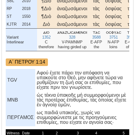
¶Διὸ
ἀναζωσάμενοι
τὰς
ὀσφύας
τῆς
SBL
2010
¶Διὸ
ἀναζωσάμενοι
τὰς
ὀσφύας
τῆς
RP
2018
¶Διὸ
ἀναζωσάμενοι
τὰς
ὀσφύας
τῆς
ST
1550
Διὸ
ἀναζωσάμενοι
τὰς
ὀσφύας
τῆς
KJTR
2014
διο
αναζωσαμενοι
τασ
οσφυασ
τησ
Variant
1352
328
3588
3751
3588
Interlinear
C
V-PAMNMP
E-AFP
N-AFP
E-GF
therefore
having girded up
the
loins
of th
Α΄ ΠΕΤΡΟΥ 1:14
Αφού έχετε πάρει την απόφαση να
υπακούτε στο Θεό, μην αφήνετε τώρα να
TGV
ρυθμίζουν τη ζωή σας οι επιθυμίες, που
είχατε πριν τον γνωρίσετε.
ὡς τέκνα ὑπακοῆς μή συμμορφούμενοι μὲ
MNB
τὰς προτέρας ἐπιθυμίας, τὰς ὁποίας εἴχετε
ἐν ἀγνοίᾳ ὑμῶν,
ως παιδιά υπακοής, χωρίς να
ΠΕΡΓΑΜΟΣ
συμμορφώνεστε με τις προηγούμενες
επιθυμίες, που είχατε εν αγνοία σας·
Witness
Date
1
2
3
4
5