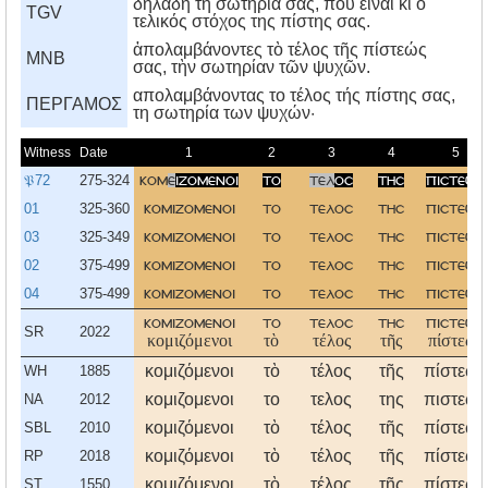
δηλαδή τη σωτηρία σας, που είναι κι ο
TGV
τελικός στόχος της πίστης σας.
ἀπολαμβάνοντες τὸ τέλος τῆς πίστεώς
MNB
σας, τὴν σωτηρίαν τῶν ψυχῶν.
απολαμβάνοντας το τέλος τής πίστης σας,
ΠΕΡΓΑΜΟΣ
τη σωτηρία των ψυχών·
Witness
Date
1
2
3
4
5
𝔓72
275-324
κομ
ε
ιζομενοι
το
τελ
οσ
τησ
πιστεωσ
01
325-360
κομιζομενοι
το
τελοσ
τησ
πιστεωσ
03
325-349
κομιζομενοι
το
τελοσ
τησ
πιστεωσ
02
375-499
κομιζομενοι
το
τελοσ
τησ
πιστεωσ
04
375-499
κομιζομενοι
το
τελοσ
τησ
πιστεωσ
κομιζομενοι
το
τελοσ
τησ
πιστεωσ
SR
2022
κομιζόμενοι
τὸ
τέλος
τῆς
πίστεως
κομιζόμενοι
τὸ
τέλος
τῆς
πίστεως
WH
1885
κομιζομενοι
το
τελος
της
πιστεως
NA
2012
κομιζόμενοι
τὸ
τέλος
τῆς
πίστεως
SBL
2010
κομιζόμενοι
τὸ
τέλος
τῆς
πίστεως
RP
2018
κομιζόμενοι
τὸ
τέλος
τῆς
πίστεως
ST
1550