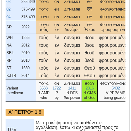
03
325-349
τουσ
εν
δυναμει
θυ
φρουρουμενουσ
02
375-499
τουσ
εν
δυναμει
θυ
φρουρουμενουσ
04
375-499
τουσ
εν
δυναμει
θυ
φρουρουμενουσ
τουσ
εν
δυναμει
θυ
φρουρουμενουσ
SR
2022
τοὺς
ἐν
δυνάμει
˚Θεοῦ
φρουρουμένους
τοὺς
ἐν
δυνάμει
θεοῦ
φρουρουμένου
WH
1885
τους
εν
δυναμει
θεου
φρουρουμενου
NA
2012
τοὺς
ἐν
δυνάμει
θεοῦ
φρουρουμένου
SBL
2010
τοὺς
ἐν
δυνάμει
θεοῦ
φρουρουμένου
RP
2018
τοὺς
ἐν
δυνάμει
Θεοῦ
φρουρουμένου
ST
1550
Τοὺς
ἐν
δυνάμει
Θεοῦ
φρουρουμένου
KJTR
2014
τουσ
εν
δυναμει
θεου
φρουρουμενου
Variant
3588
1722
1411
2316
5432
Interlinear
R-AMP
P
N-DFS
N-GMS
V-PPPAMP
who
by
the
power
of God
being guarded
Α΄ ΠΕΤΡΟΥ 1:6
Με τη σκέψη αυτή να αισθάνεστε
αγαλλίαση, έστω κι αν χρειαστεί προς το
TGV