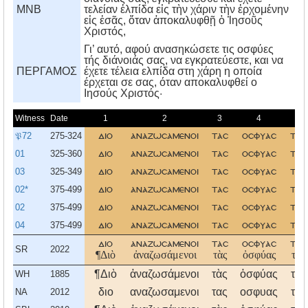
MNB
τελείαν ἐλπίδα εἰς τὴν χάριν τὴν ἐρχομένην
εἰς ἐσᾶς, ὅταν ἀποκαλυφθῇ ὁ Ἰησοῦς
Χριστός,
Γι’ αυτό, αφού ανασηκώσετε τις οσφύες
τής διάνοιάς σας, να εγκρατεύεστε, και να
ΠΕΡΓΑΜΟΣ
έχετε τέλεια ελπίδα στη χάρη η οποία
έρχεται σε σας, όταν αποκαλυφθεί ο
Iησούς Xριστός·
Witness
Date
1
2
3
4
5
𝔓72
275-324
διο
αναζωσαμενοι
τασ
οσφυασ
τησ
01
325-360
διο
αναζωσαμενοι
τασ
οσφυασ
τησ
03
325-349
διο
αναζωσαμενοι
τασ
οσφυασ
τησ
02*
375-499
διο
αναζωσαμενοι
τασ
οσφυασ
τησ
02
375-499
διο
αναζωσαμενοι
τασ
οσφυασ
τησ
04
375-499
διο
αναζωσαμενοι
τασ
οσφυασ
τησ
διο
αναζωσαμενοι
τασ
οσφυασ
τησ
SR
2022
¶Διὸ
ἀναζωσάμενοι
τὰς
ὀσφύας
τῆς
¶Διὸ
ἀναζωσάμενοι
τὰς
ὀσφύας
τῆς
WH
1885
διο
αναζωσαμενοι
τας
οσφυας
της
NA
2012