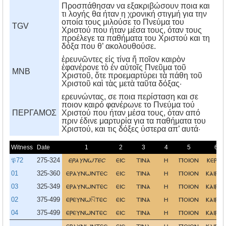
Προσπάθησαν να εξακριβώσουν ποια και
τι λογής θα ήταν η χρονική στιγμή για την
οποία τους μιλούσε το Πνεύμα του
TGV
Χριστού που ήταν μέσα τους, όταν τους
προέλεγε τα παθήματα του Χριστού και τη
δόξα που θ’ ακολουθούσε.
ἐρευνῶντες εἰς τίνα ἤ ποῖον καιρὸν
ἐφανέρονε τὸ ἐν αὐτοῖς Πνεῦμα τοῦ
MNB
Χριστοῦ, ὅτε προεμαρτύρει τὰ πάθη τοῦ
Χριστοῦ καὶ τὰς μετὰ ταῦτα δόξας·
ερευνώντας, σε ποια περίσταση και σε
ποιον καιρό φανέρωνε το Πνεύμα τού
ΠΕΡΓΑΜΟΣ
Xριστού που ήταν μέσα τους, όταν από
πριν έδινε μαρτυρία για τα παθήματα του
Xριστού, και τις δόξες ύστερα απ’ αυτά·
Witness
Date
1
2
3
4
5
6
𝔓72
275-324
εραυνωτεσ
εισ
τινα
η
ποιον
κερον
01
325-360
εραυνωντεσ
εισ
τινα
η
ποιον
καιρο
03
325-349
εραυνωντεσ
εισ
τινα
η
ποιον
καιρο
02
375-499
ερευνωτεσ
εισ
τινα
η
ποιον
καιρο
04
375-499
ερευνωντεσ
εισ
τινα
η
ποιον
καιρο